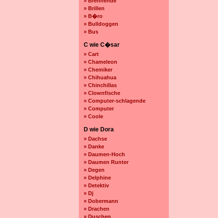
» Brennende
» Brillen
» B�ro
» Bulldoggen
» Bus
C wie C�sar
» Cart
» Chameleon
» Chemiker
» Chihuahua
» Chinchillas
» Clownfische
» Computer-schlagende
» Computer
» Coole
D wie Dora
» Dachse
» Danke
» Daumen-Hoch
» Daumen Runter
» Degen
» Delphine
» Detektiv
» Dj
» Dobermann
» Drachen
» Duschen