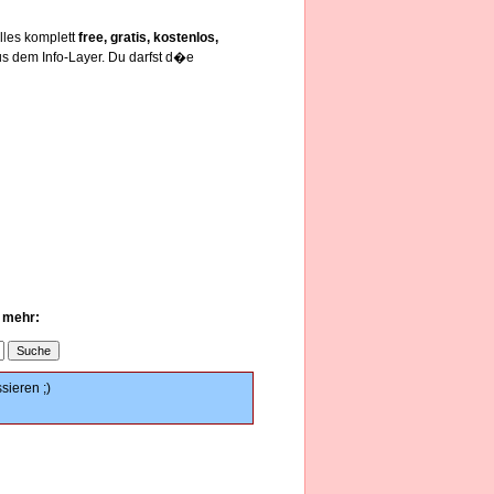
lles komplett
free, gratis, kostenlos,
s dem Info-Layer. Du darfst d�e
u mehr:
sieren ;)