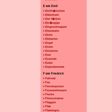
E wie Emil
» Eichh�rnchen
» Eidechsen
» Eier f�rben
» Ein�ugige
» Eingeschnappte
» Eisenbahn
» Elche
» Elefanten
» Engel
» Enten
» Entsetzte
» Esel
» Essende
» Eulen
» Explodierende
F wie Friedrich
» Fahrrad
» Fax
» Fensterputzer
» Feuerwehrmann
» Fische
» Fitnesstrainer
» Flaggen
» Flak
» Flamingos