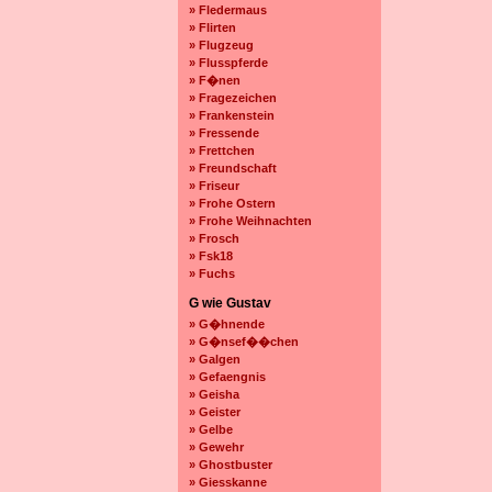
» Fledermaus
» Flirten
» Flugzeug
» Flusspferde
» F�nen
» Fragezeichen
» Frankenstein
» Fressende
» Frettchen
» Freundschaft
» Friseur
» Frohe Ostern
» Frohe Weihnachten
» Frosch
» Fsk18
» Fuchs
G wie Gustav
» G�hnende
» G�nsef��chen
» Galgen
» Gefaengnis
» Geisha
» Geister
» Gelbe
» Gewehr
» Ghostbuster
» Giesskanne