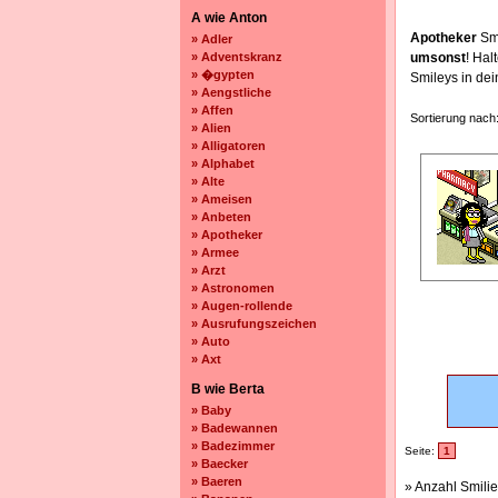
A wie Anton
Apotheker
Smi
» Adler
» Adventskranz
umsonst
! Ha
» �gypten
Smileys in de
» Aengstliche
» Affen
Sortierung nach
» Alien
» Alligatoren
» Alphabet
» Alte
» Ameisen
» Anbeten
» Apotheker
» Armee
» Arzt
» Astronomen
» Augen-rollende
» Ausrufungszeichen
» Auto
» Axt
B wie Berta
» Baby
» Badewannen
» Badezimmer
Seite:
1
» Baecker
» Baeren
» Anzahl Smilie