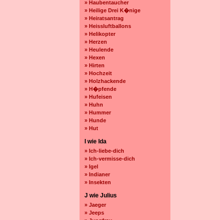
» Haubentaucher
» Heilige Drei K�nige
» Heiratsantrag
» Heissluftballons
» Helikopter
» Herzen
» Heulende
» Hexen
» Hirten
» Hochzeit
» Holzhackende
» H�pfende
» Hufeisen
» Huhn
» Hummer
» Hunde
» Hut
I wie Ida
» Ich-liebe-dich
» Ich-vermisse-dich
» Igel
» Indianer
» Insekten
J wie Julius
» Jaeger
» Jeeps