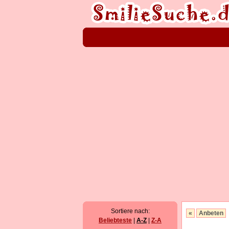
Sortiere nach:
«
Anbeten
Beliebteste
|
A-Z
|
Z-A