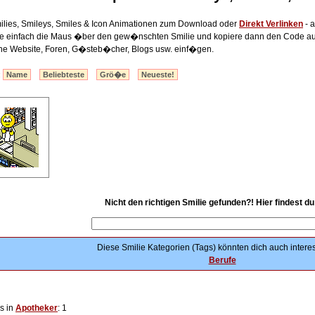
lies, Smileys, Smiles & Icon Animationen zum Download oder
Direkt Verlinken
- a
lte einfach die Maus �ber den gew�nschten Smilie und kopiere dann den Code au
ine Website, Foren, G�steb�cher, Blogs usw. einf�gen.
:
Name
Beliebteste
Grö�e
Neueste!
Nicht den richtigen Smilie gefunden?! Hier findest d
Diese Smilie Kategorien (Tags) könnten dich auch interes
Berufe
s in
Apotheker
: 1