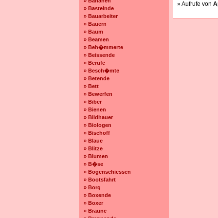
» Bananen
» Aufrufe von
A
» Bastelnde
» Bauarbeiter
» Bauern
» Baum
» Beamen
» Beh�mmerte
» Beissende
» Berufe
» Besch�mte
» Betende
» Bett
» Bewerfen
» Biber
» Bienen
» Bildhauer
» Biologen
» Bischoff
» Blaue
» Blitze
» Blumen
» B�se
» Bogenschiessen
» Bootsfahrt
» Borg
» Boxende
» Boxer
» Braune