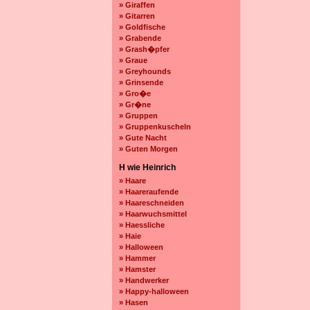
» Giraffen
» Gitarren
» Goldfische
» Grabende
» Grash�pfer
» Graue
» Greyhounds
» Grinsende
» Gro�e
» Gr�ne
» Gruppen
» Gruppenkuscheln
» Gute Nacht
» Guten Morgen
H wie Heinrich
» Haare
» Haareraufende
» Haareschneiden
» Haarwuchsmittel
» Haessliche
» Haie
» Halloween
» Hammer
» Hamster
» Handwerker
» Happy-halloween
» Hasen