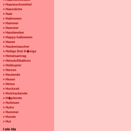
» Haarwuchsmittel
» Haessliche
» Haie
» Halloween
» Hammer
» Hamster
» Handwerker
» Happy-halloween
» Hasen
» Haubentaucher
» Heilige Drei K�nige
» Heiratsantrag
» Heissluftballons
» Helikopter
» Herzen
» Heulende
» Hexen
» Hirten
» Hochzeit
» Holzhackende
» H�pfende
» Hufeisen
» Huhn
» Hummer
» Hunde
» Hut
I wie Ida