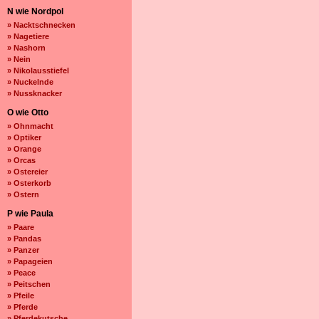
N wie Nordpol
» Nacktschnecken
» Nagetiere
» Nashorn
» Nein
» Nikolausstiefel
» Nuckelnde
» Nussknacker
O wie Otto
» Ohnmacht
» Optiker
» Orange
» Orcas
» Ostereier
» Osterkorb
» Ostern
P wie Paula
» Paare
» Pandas
» Panzer
» Papageien
» Peace
» Peitschen
» Pfeile
» Pferde
» Pferdekutsche