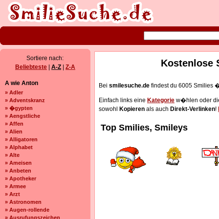
Sortiere nach:
Kostenlose 
Beliebteste
|
A-Z
|
Z-A
A wie Anton
Bei
smilesuche.de
findest du 6005 Smilies �
» Adler
Einfach links eine
Kategorie
w�hlen oder die
» Adventskranz
» �gypten
sowohl
Kopieren
als auch
Direkt-Verlinken
!
» Aengstliche
» Affen
Top Smilies, Smileys
» Alien
» Alligatoren
» Alphabet
» Alte
» Ameisen
» Anbeten
» Apotheker
» Armee
» Arzt
» Astronomen
» Augen-rollende
» Ausrufungszeichen