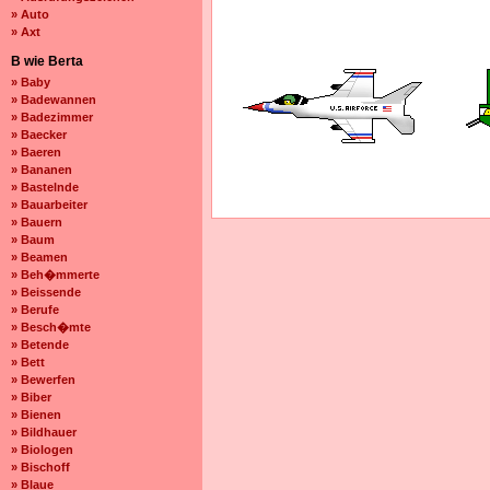
» Auto
» Axt
B wie Berta
» Baby
» Badewannen
» Badezimmer
» Baecker
» Baeren
» Bananen
» Bastelnde
» Bauarbeiter
» Bauern
» Baum
» Beamen
» Beh�mmerte
» Beissende
» Berufe
» Besch�mte
» Betende
» Bett
» Bewerfen
» Biber
» Bienen
» Bildhauer
» Biologen
» Bischoff
» Blaue