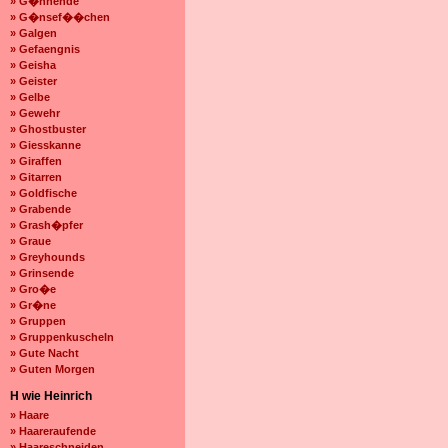
» G�hnende
» G�nsef��chen
» Galgen
» Gefaengnis
» Geisha
» Geister
» Gelbe
» Gewehr
» Ghostbuster
» Giesskanne
» Giraffen
» Gitarren
» Goldfische
» Grabende
» Grash�pfer
» Graue
» Greyhounds
» Grinsende
» Gro�e
» Gr�ne
» Gruppen
» Gruppenkuscheln
» Gute Nacht
» Guten Morgen
H wie Heinrich
» Haare
» Haareraufende
» Haareschneiden