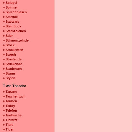
» Spiegel
» Spinnen
» Sprechblasen
» Startrek
» Starwars
» Steinbock
» Sternzeichen
» Stier
» Stirnrunzelnde
» Stock
» Stockenten
» Storch
» Streitende
» Strickende
» Studenten
» Sturm
» Stylen
T wie Theodor
» Tanzen
» Taschentuch
» Tauben
» Teddy
» Telefon
» Teuflische
» Tierarzt
» Tiere
» Tiger