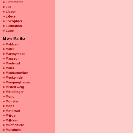
» Lieferanten
» Lila
» Lippen
» L�we
» Lokf�hrer
» Luftballon
» Lupe
M wie Martha
» Mahlzeit
» Maler
» Marssymbol
» Masseur
» Maulwurf
» Maus
» Mechatroniker
» Meckernde
» Meerjungfrauen
» Mistelzweig
» Mittelfinger
» Mond
» Monster
» Mops
» Motorrad
» M�de
» M�tzen
» Murmeltiere
» Muscheln