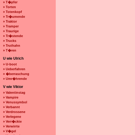
» T�pfer
» Torten
» Totenkopf
» Tr�umende
» Traktor
» Tramper
» Traurige
» Tr�stende
» Trucks
» Truthahn
» T�ren
U wie Ulrich
» U-boot
» Ueberfahren
» �berraschung
» Umr�hrende
V wie Viktor
» Valentinstag
» Vampire
» Venussymbol
» Verbannt
» Verdrossene
» Verlegene
» Verr�ckte
» Verwirrte
» V�gel