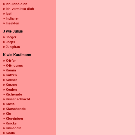
» Ich-liebe-dich
» Ich-vermisse-dich
» Igel
» Indianer
» Insekten
J wie Julius
» Jaeger
» Jeeps
» Jungfrau
K wie Kaufmann
» K�fer
» K�ngurus
» Kamin
» Katzen
» Kellner
» Kerzen
» Keulen
» Kichernde
» Kissenschlacht
» Kiwis
» Klatschende
» Klo
» Kloreiniger
» Knicks
» Knuddeln
» Koala