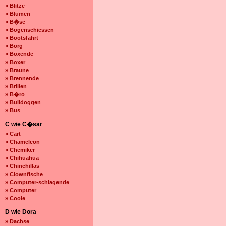
» Blitze
» Blumen
» B�se
» Bogenschiessen
» Bootsfahrt
» Borg
» Boxende
» Boxer
» Braune
» Brennende
» Brillen
» B�ro
» Bulldoggen
» Bus
C wie C�sar
» Cart
» Chameleon
» Chemiker
» Chihuahua
» Chinchillas
» Clownfische
» Computer-schlagende
» Computer
» Coole
D wie Dora
» Dachse