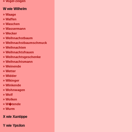
» Vogel-zeigen
W wie Wilhelm
» Waage
» Waffen
» Waschen
» Wassermann
» Wecker
» Weihnachstbaum
» Weihnachstbaumschmuck
» Weihnachten
» Weihnachtsfrauen
» Weihnachtsgeschenke
» Weihnachtsmann
» Weinende
» Wetter
» Widder
» Wikinger
» Winkende
» Wohnwagen
» Wolf
» Wolken
» W�tende
» Wurm
X wie Xantippe
Y wie Ypsilon