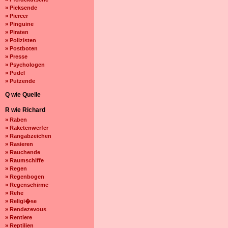
» Pieksende
» Piercer
» Pinguine
» Piraten
» Polizisten
» Postboten
» Presse
» Psychologen
» Pudel
» Putzende
Q wie Quelle
R wie Richard
» Raben
» Raketenwerfer
» Rangabzeichen
» Rasieren
» Rauchende
» Raumschiffe
» Regen
» Regenbogen
» Regenschirme
» Rehe
» Religi�se
» Rendezevous
» Rentiere
» Reptilien