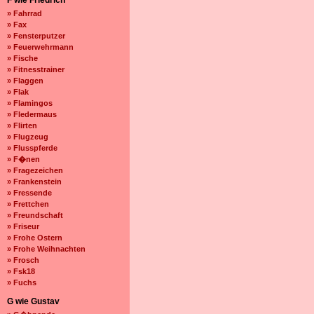
F wie Friedrich
» Fahrrad
» Fax
» Fensterputzer
» Feuerwehrmann
» Fische
» Fitnesstrainer
» Flaggen
» Flak
» Flamingos
» Fledermaus
» Flirten
» Flugzeug
» Flusspferde
» F�nen
» Fragezeichen
» Frankenstein
» Fressende
» Frettchen
» Freundschaft
» Friseur
» Frohe Ostern
» Frohe Weihnachten
» Frosch
» Fsk18
» Fuchs
G wie Gustav