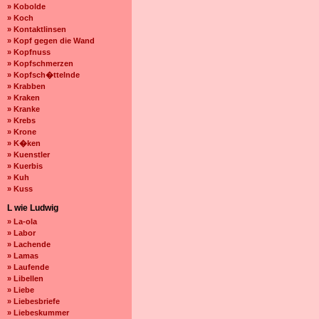
» Kobolde
» Koch
» Kontaktlinsen
» Kopf gegen die Wand
» Kopfnuss
» Kopfschmerzen
» Kopfsch�ttelnde
» Krabben
» Kraken
» Kranke
» Krebs
» Krone
» K�ken
» Kuenstler
» Kuerbis
» Kuh
» Kuss
L wie Ludwig
» La-ola
» Labor
» Lachende
» Lamas
» Laufende
» Libellen
» Liebe
» Liebesbriefe
» Liebeskummer