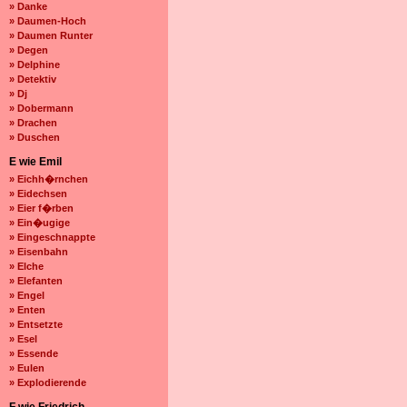
» Danke
» Daumen-Hoch
» Daumen Runter
» Degen
» Delphine
» Detektiv
» Dj
» Dobermann
» Drachen
» Duschen
E wie Emil
» Eichh�rnchen
» Eidechsen
» Eier f�rben
» Ein�ugige
» Eingeschnappte
» Eisenbahn
» Elche
» Elefanten
» Engel
» Enten
» Entsetzte
» Esel
» Essende
» Eulen
» Explodierende