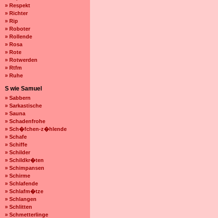
» Respekt
» Richter
» Rip
» Roboter
» Rollende
» Rosa
» Rote
» Rotwerden
» Rtfm
» Ruhe
S wie Samuel
» Sabbern
» Sarkastische
» Sauna
» Schadenfrohe
» Sch�fchen-z�hlende
» Schafe
» Schiffe
» Schilder
» Schildkr�ten
» Schimpansen
» Schirme
» Schlafende
» Schlafm�tze
» Schlangen
» Schlitten
» Schmetterlinge