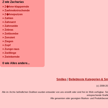
Z wie Zacharias
» Z�hne-klappernde
» Zaehneknirschende
» Z�hneputzen
» Zahlen
» Zahnarzt
» Zahnseide
» Zebras
» Zeitbombe
» Zensiert
» Ziegen
» Zopf
» Zunge-raus
» Zwillinge
» Zwinkernde
0 wie Alles andere...
Smilies
|
Beliebteste Kategorien & Sm
(c) 2008-20
Alle im Archiv befindlichen Grafiken wurden entweder von uns erstellt oder sind frei im Web verfügbar. So
entsprechende Grafi
Alle genannten oder gezeigten Marken- und Produktbeze