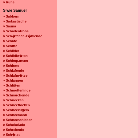
» Ruhe
S wie Samuel
» Sabbern
» Sarkastische
» Sauna
» Schadenfrohe
» Sch�fchen-z�hlende
» Schafe
» Schiffe
» Schilder
» Schildkr�ten
» Schimpansen
» Schirme
» Schlafende
» Schlafm�tze
» Schlangen
» Schlitten
» Schmetterlinge
» Schnarchende
» Schnecken
» Schneeflocken
» Schneekugeln
» Schneemann
» Schneeschieber
» Schokolade
» Schreiende
» Sch�tze