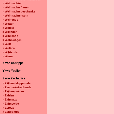
» Weihnachten
» Weihnachtsfrauen
» Weihnachtsgeschenke
» Weihnachtsmann
» Weinende
» Wetter
» Widder
» Wikinger
» Winkende
» Wohnwagen
» Wolf
» Wolken
» W�tende
» Wurm
X wie Xantippe
Y wie Ypsilon
Z wie Zacharias
» Z�hne-klappernde
» Zaehneknirschende
» Z�hneputzen
» Zahlen
» Zahnarzt
» Zahnseide
» Zebras
» Zeitbombe