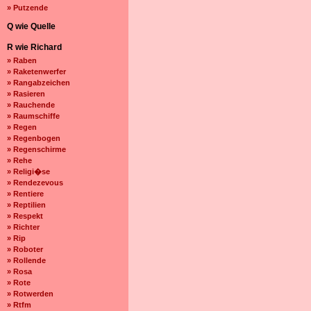
» Putzende
Q wie Quelle
R wie Richard
» Raben
» Raketenwerfer
» Rangabzeichen
» Rasieren
» Rauchende
» Raumschiffe
» Regen
» Regenbogen
» Regenschirme
» Rehe
» Religi�se
» Rendezevous
» Rentiere
» Reptilien
» Respekt
» Richter
» Rip
» Roboter
» Rollende
» Rosa
» Rote
» Rotwerden
» Rtfm