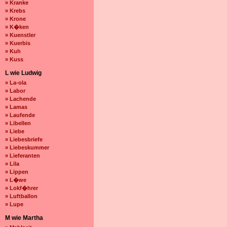
» Kranke
» Krebs
» Krone
» K�ken
» Kuenstler
» Kuerbis
» Kuh
» Kuss
L wie Ludwig
» La-ola
» Labor
» Lachende
» Lamas
» Laufende
» Libellen
» Liebe
» Liebesbriefe
» Liebeskummer
» Lieferanten
» Lila
» Lippen
» L�we
» Lokf�hrer
» Luftballon
» Lupe
M wie Martha