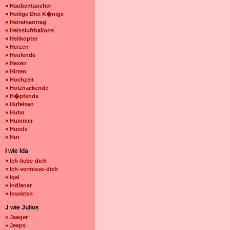
» Haubentaucher
» Heilige Drei K�nige
» Heiratsantrag
» Heissluftballons
» Helikopter
» Herzen
» Heulende
» Hexen
» Hirten
» Hochzeit
» Holzhackende
» H�pfende
» Hufeisen
» Huhn
» Hummer
» Hunde
» Hut
I wie Ida
» Ich-liebe-dich
» Ich-vermisse-dich
» Igel
» Indianer
» Insekten
J wie Julius
» Jaeger
» Jeeps