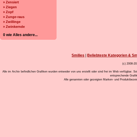
» Zensiert
» Ziegen
» Zopf
» Zunge-raus
» Zwillinge
» Zwinkernde
0 wie Alles andere...
Smilies
|
Beliebteste Kategorien & Sm
(c) 2008-20
Alle im Archiv befindlichen Grafiken wurden entweder von uns erstellt oder sind frei im Web verfügbar. So
entsprechende Grafi
Alle genannten oder gezeigten Marken- und Produktbeze