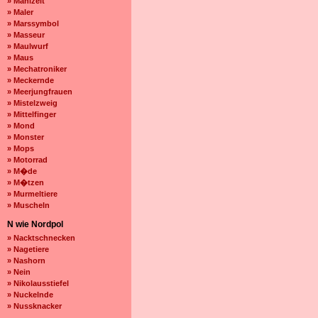
» Mahlzeit
» Maler
» Marssymbol
» Masseur
» Maulwurf
» Maus
» Mechatroniker
» Meckernde
» Meerjungfrauen
» Mistelzweig
» Mittelfinger
» Mond
» Monster
» Mops
» Motorrad
» M�de
» M�tzen
» Murmeltiere
» Muscheln
N wie Nordpol
» Nacktschnecken
» Nagetiere
» Nashorn
» Nein
» Nikolausstiefel
» Nuckelnde
» Nussknacker