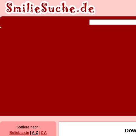
Sortiere nach:
Down
Beliebteste
|
A-Z
|
Z-A