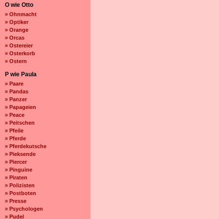
O wie Otto
» Ohnmacht
» Optiker
» Orange
» Orcas
» Ostereier
» Osterkorb
» Ostern
P wie Paula
» Paare
» Pandas
» Panzer
» Papageien
» Peace
» Peitschen
» Pfeile
» Pferde
» Pferdekutsche
» Pieksende
» Piercer
» Pinguine
» Piraten
» Polizisten
» Postboten
» Presse
» Psychologen
» Pudel