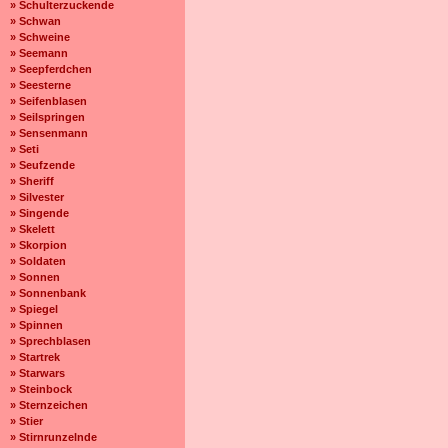
» Schulterzuckende
» Schwan
» Schweine
» Seemann
» Seepferdchen
» Seesterne
» Seifenblasen
» Seilspringen
» Sensenmann
» Seti
» Seufzende
» Sheriff
» Silvester
» Singende
» Skelett
» Skorpion
» Soldaten
» Sonnen
» Sonnenbank
» Spiegel
» Spinnen
» Sprechblasen
» Startrek
» Starwars
» Steinbock
» Sternzeichen
» Stier
» Stirnrunzelnde