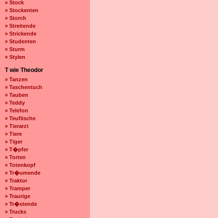
» Stock
» Stockenten
» Storch
» Streitende
» Strickende
» Studenten
» Sturm
» Stylen
T wie Theodor
» Tanzen
» Taschentuch
» Tauben
» Teddy
» Telefon
» Teuflische
» Tierarzt
» Tiere
» Tiger
» T�pfer
» Torten
» Totenkopf
» Tr�umende
» Traktor
» Tramper
» Traurige
» Tr�stende
» Trucks