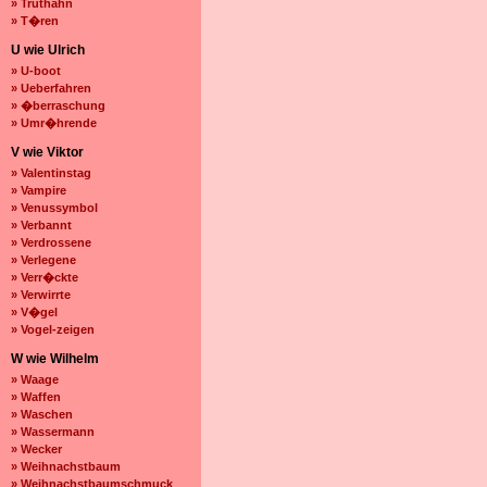
» Truthahn
» T�ren
U wie Ulrich
» U-boot
» Ueberfahren
» �berraschung
» Umr�hrende
V wie Viktor
» Valentinstag
» Vampire
» Venussymbol
» Verbannt
» Verdrossene
» Verlegene
» Verr�ckte
» Verwirrte
» V�gel
» Vogel-zeigen
W wie Wilhelm
» Waage
» Waffen
» Waschen
» Wassermann
» Wecker
» Weihnachstbaum
» Weihnachstbaumschmuck