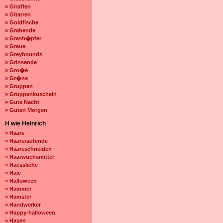
» Giraffen
» Gitarren
» Goldfische
» Grabende
» Grash�pfer
» Graue
» Greyhounds
» Grinsende
» Gro�e
» Gr�ne
» Gruppen
» Gruppenkuscheln
» Gute Nacht
» Guten Morgen
H wie Heinrich
» Haare
» Haareraufende
» Haareschneiden
» Haarwuchsmittel
» Haessliche
» Haie
» Halloween
» Hammer
» Hamster
» Handwerker
» Happy-halloween
» Hasen