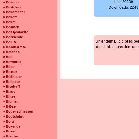
Hits: 20339
» Bananen
» Bastelnde
Downloads: 2248
» Bauarbeiter
» Bauern
» Baum
» Beamen
» Beh�mmerte
» Beissende
Unter dem Bild gibt es be
» Berufe
den Link zu uns drin, um
» Besch�mte
» Betende
» Bett
» Bewerfen
» Biber
» Bienen
» Bildhauer
» Biologen
» Bischoff
» Blaue
» Blitze
» Blumen
» B�se
» Bogenschiessen
» Bootsfahrt
» Borg
» Boxende
» Boxer
» Braune