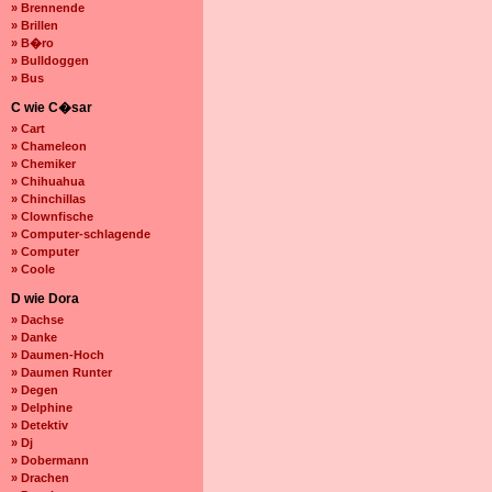
» Brennende
» Brillen
» B�ro
» Bulldoggen
» Bus
C wie C�sar
» Cart
» Chameleon
» Chemiker
» Chihuahua
» Chinchillas
» Clownfische
» Computer-schlagende
» Computer
» Coole
D wie Dora
» Dachse
» Danke
» Daumen-Hoch
» Daumen Runter
» Degen
» Delphine
» Detektiv
» Dj
» Dobermann
» Drachen