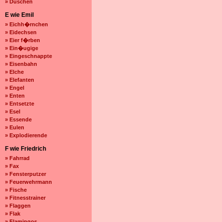
» Duschen
E wie Emil
» Eichh�rnchen
» Eidechsen
» Eier f�rben
» Ein�ugige
» Eingeschnappte
» Eisenbahn
» Elche
» Elefanten
» Engel
» Enten
» Entsetzte
» Esel
» Essende
» Eulen
» Explodierende
F wie Friedrich
» Fahrrad
» Fax
» Fensterputzer
» Feuerwehrmann
» Fische
» Fitnesstrainer
» Flaggen
» Flak
» Flamingos