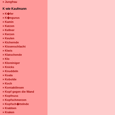
» Jungfrau
K wie Kaufmann
» K�fer
» K�ngurus
» Kamin
» Katzen
» Kellner
» Kerzen
» Keulen
» Kichernde
» Kissenschlacht
» Kiwis
» Klatschende
» Klo
» Kloreiniger
» Knicks
» Knuddeln
» Koala
» Kobolde
» Koch
» Kontaktlinsen
» Kopf gegen die Wand
» Kopfnuss
» Kopfschmerzen
» Kopfsch�ttelnde
» Krabben
» Kraken