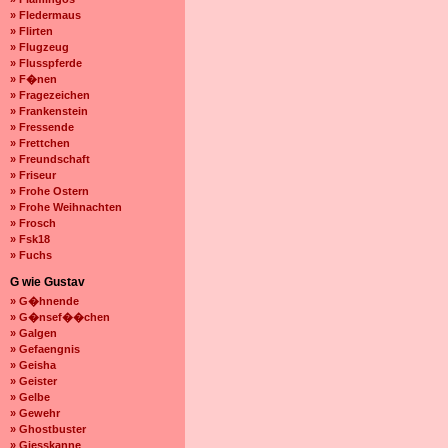
» Fledermaus
» Flirten
» Flugzeug
» Flusspferde
» F�nen
» Fragezeichen
» Frankenstein
» Fressende
» Frettchen
» Freundschaft
» Friseur
» Frohe Ostern
» Frohe Weihnachten
» Frosch
» Fsk18
» Fuchs
G wie Gustav
» G�hnende
» G�nsef��chen
» Galgen
» Gefaengnis
» Geisha
» Geister
» Gelbe
» Gewehr
» Ghostbuster
» Giesskanne