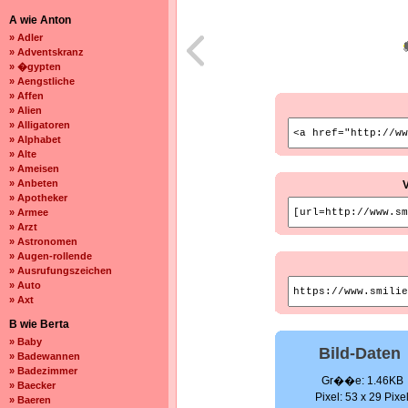
A wie Anton
» Adler
» Adventskranz
» �gypten
» Aengstliche
» Affen
» Alien
» Alligatoren
» Alphabet
» Alte
» Ameisen
» Anbeten
» Apotheker
» Armee
» Arzt
» Astronomen
» Augen-rollende
» Ausrufungszeichen
» Auto
» Axt
B wie Berta
» Baby
Bild-Daten
» Badewannen
» Badezimmer
Gr��e: 1.46KB
» Baecker
Pixel: 53 x 29 Pixe
» Baeren