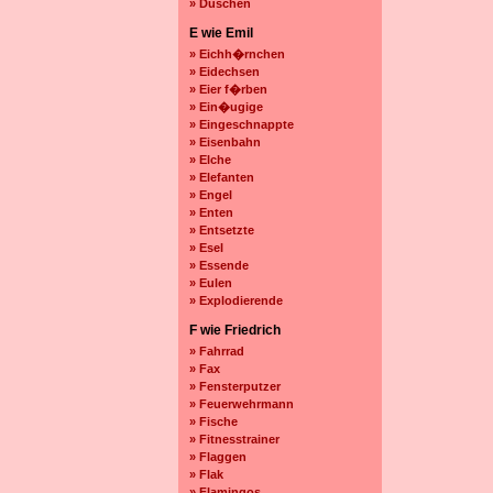
» Duschen
E wie Emil
» Eichh�rnchen
» Eidechsen
» Eier f�rben
» Ein�ugige
» Eingeschnappte
» Eisenbahn
» Elche
» Elefanten
» Engel
» Enten
» Entsetzte
» Esel
» Essende
» Eulen
» Explodierende
F wie Friedrich
» Fahrrad
» Fax
» Fensterputzer
» Feuerwehrmann
» Fische
» Fitnesstrainer
» Flaggen
» Flak
» Flamingos