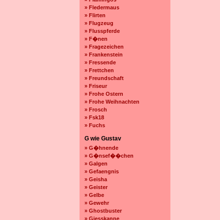
» Fledermaus
» Flirten
» Flugzeug
» Flusspferde
» F�nen
» Fragezeichen
» Frankenstein
» Fressende
» Frettchen
» Freundschaft
» Friseur
» Frohe Ostern
» Frohe Weihnachten
» Frosch
» Fsk18
» Fuchs
G wie Gustav
» G�hnende
» G�nsef��chen
» Galgen
» Gefaengnis
» Geisha
» Geister
» Gelbe
» Gewehr
» Ghostbuster
» Giesskanne