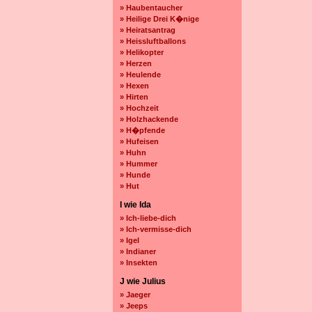
» Haubentaucher
» Heilige Drei K�nige
» Heiratsantrag
» Heissluftballons
» Helikopter
» Herzen
» Heulende
» Hexen
» Hirten
» Hochzeit
» Holzhackende
» H�pfende
» Hufeisen
» Huhn
» Hummer
» Hunde
» Hut
I wie Ida
» Ich-liebe-dich
» Ich-vermisse-dich
» Igel
» Indianer
» Insekten
J wie Julius
» Jaeger
» Jeeps