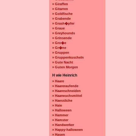
» Giraffen
» Gitarren
» Goldfische
» Grabende
» Grash�pfer
» Graue
» Greyhounds
» Grinsende
» Gro�e
» Gr�ne
» Gruppen
» Gruppenkuscheln
» Gute Nacht
» Guten Morgen
H wie Heinrich
» Haare
» Haareraufende
» Haareschneiden
» Haarwuchsmittel
» Haessliche
» Haie
» Halloween
» Hammer
» Hamster
» Handwerker
» Happy-halloween
» Hasen