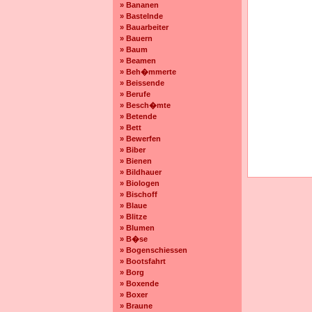
» Bananen
» Bastelnde
» Bauarbeiter
» Bauern
» Baum
» Beamen
» Beh�mmerte
» Beissende
» Berufe
» Besch�mte
» Betende
» Bett
» Bewerfen
» Biber
» Bienen
» Bildhauer
» Biologen
» Bischoff
» Blaue
» Blitze
» Blumen
» B�se
» Bogenschiessen
» Bootsfahrt
» Borg
» Boxende
» Boxer
» Braune