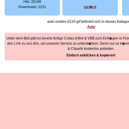
Hits: 20198
Downloads: 2231
zur�ck
auto-smilies-0120.gif
befindet sich in diesen Kategor
Auto
Unter dem Bild gibt es bereits fertige Codes (Html & VBB zum Einf�gen in Foren
den Link zu uns drin, um unseren Service zu unterst�tzen. Denn nur so k�nne
& Cliparts kostenlos anbieten.
Einfach anklicken & kopieren!