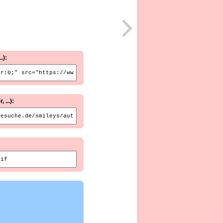
.):
...):