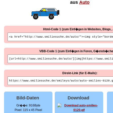
aus
Auto
Html-Code 1 (zum Einf�gen in Websites, Blogs, ..
VBB-Code 1 (zum Einf�gen in Foren, G�steb�cher, 
Direkt-Link (für E-Mails):
Bild-Daten
Download
Gr��e: 916Byte
Pixel: 115 x 45 Pixel