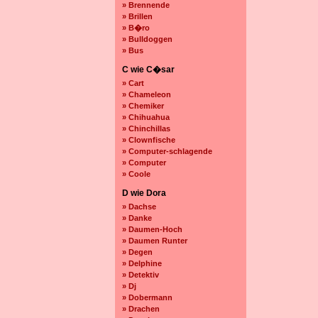
» Brennende
» Brillen
» B�ro
» Bulldoggen
» Bus
C wie C�sar
» Cart
» Chameleon
» Chemiker
» Chihuahua
» Chinchillas
» Clownfische
» Computer-schlagende
» Computer
» Coole
D wie Dora
» Dachse
» Danke
» Daumen-Hoch
» Daumen Runter
» Degen
» Delphine
» Detektiv
» Dj
» Dobermann
» Drachen