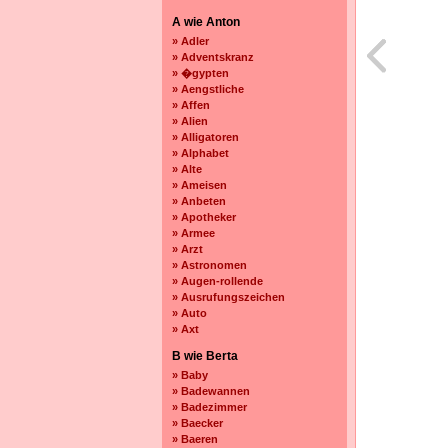
A wie Anton
» Adler
» Adventskranz
» �gypten
» Aengstliche
» Affen
» Alien
» Alligatoren
» Alphabet
» Alte
» Ameisen
» Anbeten
» Apotheker
» Armee
» Arzt
» Astronomen
» Augen-rollende
» Ausrufungszeichen
» Auto
» Axt
B wie Berta
» Baby
» Badewannen
» Badezimmer
» Baecker
» Baeren