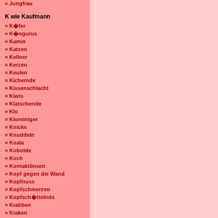
» Jungfrau
K wie Kaufmann
» K�fer
» K�ngurus
» Kamin
» Katzen
» Kellner
» Kerzen
» Keulen
» Kichernde
» Kissenschlacht
» Kiwis
» Klatschende
» Klo
» Kloreiniger
» Knicks
» Knuddeln
» Koala
» Kobolde
» Koch
» Kontaktlinsen
» Kopf gegen die Wand
» Kopfnuss
» Kopfschmerzen
» Kopfsch�ttelnde
» Krabben
» Kraken