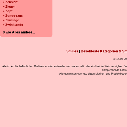
» Zensiert
» Ziegen
» Zopf
» Zunge-raus
» Zwillinge
» Zwinkernde
0 wie Alles andere...
Smilies
|
Beliebteste Kategorien & Sm
(c) 2008-20
Alle im Archiv befindlichen Grafiken wurden entweder von uns erstellt oder sind frei im Web verfügbar. So
entsprechende Grafi
Alle genannten oder gezeigten Marken- und Produktbeze