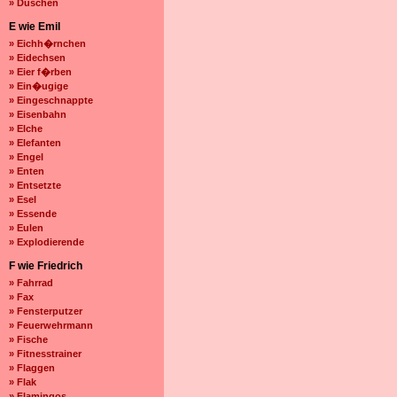
» Duschen
E wie Emil
» Eichh�rnchen
» Eidechsen
» Eier f�rben
» Ein�ugige
» Eingeschnappte
» Eisenbahn
» Elche
» Elefanten
» Engel
» Enten
» Entsetzte
» Esel
» Essende
» Eulen
» Explodierende
F wie Friedrich
» Fahrrad
» Fax
» Fensterputzer
» Feuerwehrmann
» Fische
» Fitnesstrainer
» Flaggen
» Flak
» Flamingos