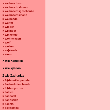
» Weihnachten
» Weihnachtsfrauen
» Weihnachtsgeschenke
» Weihnachtsmann
» Weinende
» Wetter
» Widder
» Wikinger
» Winkende
» Wohnwagen
» Wolf
» Wolken
» W�tende
» Wurm
X wie Xantippe
Y wie Ypsilon
Z wie Zacharias
» Z�hne-klappernde
» Zaehneknirschende
» Z�hneputzen
» Zahlen
» Zahnarzt
» Zahnseide
» Zebras
» Zeitbombe