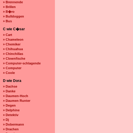
» Brennende
» Brillen
» B�ro
» Bulldoggen
» Bus
C wie C�sar
» Cart
» Chameleon
» Chemiker
» Chihuahua
» Chinchillas
» Clownfische
» Computer-schlagende
» Computer
» Coole
D wie Dora
» Dachse
» Danke
» Daumen-Hoch
» Daumen Runter
» Degen
» Delphine
» Detektiv
» Dj
» Dobermann
» Drachen