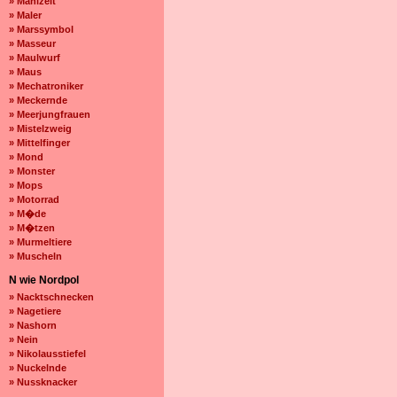
» Mahlzeit
» Maler
» Marssymbol
» Masseur
» Maulwurf
» Maus
» Mechatroniker
» Meckernde
» Meerjungfrauen
» Mistelzweig
» Mittelfinger
» Mond
» Monster
» Mops
» Motorrad
» M�de
» M�tzen
» Murmeltiere
» Muscheln
N wie Nordpol
» Nacktschnecken
» Nagetiere
» Nashorn
» Nein
» Nikolausstiefel
» Nuckelnde
» Nussknacker