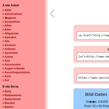
A wie Anton
» Adler
» Adventskranz
» �gypten
» Aengstliche
» Affen
» Alien
» Alligatoren
» Alphabet
» Alte
» Ameisen
» Anbeten
» Apotheker
» Armee
» Arzt
» Astronomen
» Augen-rollende
» Ausrufungszeichen
» Auto
» Axt
B wie Berta
» Baby
Bild-Daten
» Badewannen
» Badezimmer
Gr��e: 2.62KB
» Baecker
Pixel: 33 x 50 Pixe
» Baeren