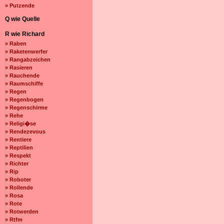
» Putzende
Q wie Quelle
R wie Richard
» Raben
» Raketenwerfer
» Rangabzeichen
» Rasieren
» Rauchende
» Raumschiffe
» Regen
» Regenbogen
» Regenschirme
» Rehe
» Religi�se
» Rendezevous
» Rentiere
» Reptilien
» Respekt
» Richter
» Rip
» Roboter
» Rollende
» Rosa
» Rote
» Rotwerden
» Rtfm