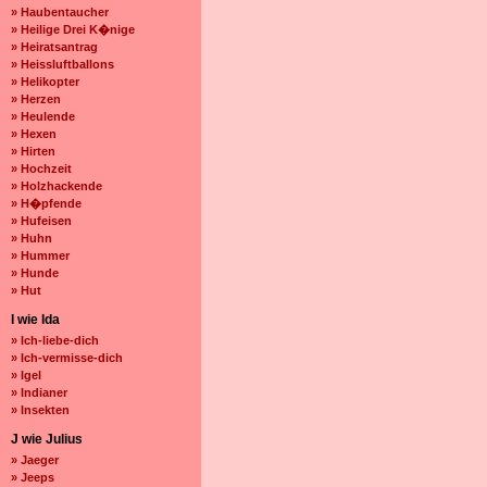
» Haubentaucher
» Heilige Drei K�nige
» Heiratsantrag
» Heissluftballons
» Helikopter
» Herzen
» Heulende
» Hexen
» Hirten
» Hochzeit
» Holzhackende
» H�pfende
» Hufeisen
» Huhn
» Hummer
» Hunde
» Hut
I wie Ida
» Ich-liebe-dich
» Ich-vermisse-dich
» Igel
» Indianer
» Insekten
J wie Julius
» Jaeger
» Jeeps