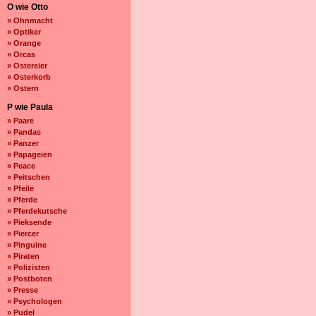
O wie Otto
» Ohnmacht
» Optiker
» Orange
» Orcas
» Ostereier
» Osterkorb
» Ostern
P wie Paula
» Paare
» Pandas
» Panzer
» Papageien
» Peace
» Peitschen
» Pfeile
» Pferde
» Pferdekutsche
» Pieksende
» Piercer
» Pinguine
» Piraten
» Polizisten
» Postboten
» Presse
» Psychologen
» Pudel