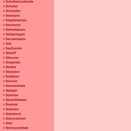
» Schulterzuckende
» Schwan
» Schweine
» Seemann
» Seepferdchen
» Seesterne
» Seifenblasen
» Seilspringen
» Sensenmann
» Seti
» Seufzende
» Sheriff
» Silvester
» Singende
» Skelett
» Skorpion
» Soldaten
» Sonnen
» Sonnenbank
» Spiegel
» Spinnen
» Sprechblasen
» Startrek
» Starwars
» Steinbock
» Sternzeichen
» Stier
» Stirnrunzelnde