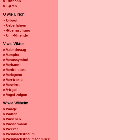
» Truthahn
» T�ren
U wie Ulrich
» U-boot
» Ueberfahren
» �berraschung
» Umr�hrende
V wie Viktor
» Valentinstag
» Vampire
» Venussymbol
» Verbannt
» Verdrossene
» Verlegene
» Verr�ckte
» Verwirrte
» V�gel
» Vogel-zeigen
W wie Wilhelm
» Waage
» Waffen
» Waschen
» Wassermann
» Wecker
» Weihnachstbaum
» Weihnachstbaumschmuck