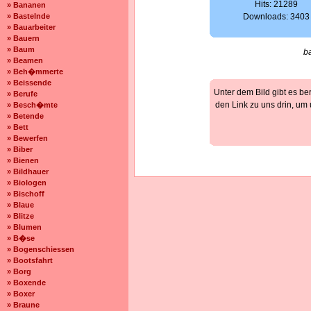
Hits: 21289
» Bananen
» Bastelnde
Downloads: 3403
» Bauarbeiter
» Bauern
» Baum
b
» Beamen
» Beh�mmerte
» Beissende
Unter dem Bild gibt es be
» Berufe
den Link zu uns drin, um
» Besch�mte
» Betende
» Bett
» Bewerfen
» Biber
» Bienen
» Bildhauer
» Biologen
» Bischoff
» Blaue
» Blitze
» Blumen
» B�se
» Bogenschiessen
» Bootsfahrt
» Borg
» Boxende
» Boxer
» Braune