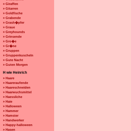
» Giraffen
» Gitarren
» Goldfische
» Grabende
» Grash�pfer
» Graue
» Greyhounds
» Grinsende
» Gro�e
» Gr�ne
» Gruppen
» Gruppenkuscheln
» Gute Nacht
» Guten Morgen
H wie Heinrich
» Haare
» Haareraufende
» Haareschneiden
» Haarwuchsmittel
» Haessliche
» Haie
» Halloween
» Hammer
» Hamster
» Handwerker
» Happy-halloween
» Hasen