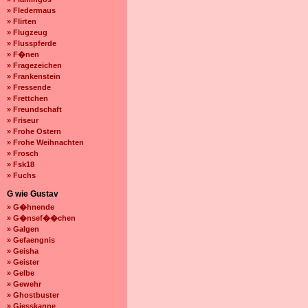
» Fledermaus
» Flirten
» Flugzeug
» Flusspferde
» F�nen
» Fragezeichen
» Frankenstein
» Fressende
» Frettchen
» Freundschaft
» Friseur
» Frohe Ostern
» Frohe Weihnachten
» Frosch
» Fsk18
» Fuchs
G wie Gustav
» G�hnende
» G�nsef��chen
» Galgen
» Gefaengnis
» Geisha
» Geister
» Gelbe
» Gewehr
» Ghostbuster
» Giesskanne