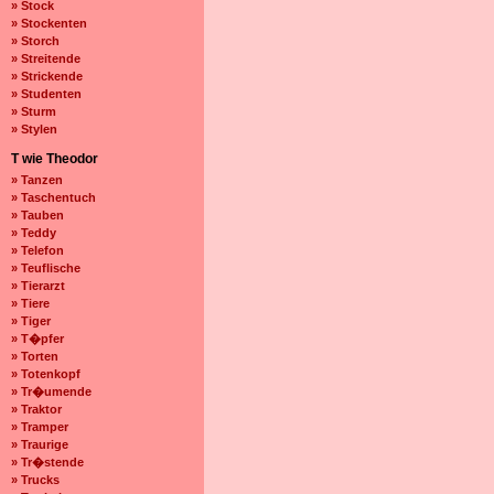
» Stock
» Stockenten
» Storch
» Streitende
» Strickende
» Studenten
» Sturm
» Stylen
T wie Theodor
» Tanzen
» Taschentuch
» Tauben
» Teddy
» Telefon
» Teuflische
» Tierarzt
» Tiere
» Tiger
» T�pfer
» Torten
» Totenkopf
» Tr�umende
» Traktor
» Tramper
» Traurige
» Tr�stende
» Trucks