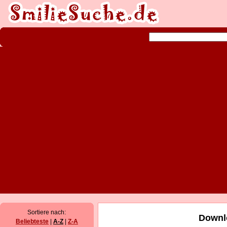
Sortiere nach:
Downl
Beliebteste
|
A-Z
|
Z-A