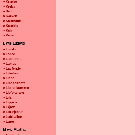
» Kranke
» Krebs
» Krone
» K�ken
» Kuenstler
» Kuerbis
» Kuh
» Kuss
L wie Ludwig
» La-ola
» Labor
» Lachende
» Lamas
» Laufende
» Libellen
» Liebe
» Liebesbriefe
» Liebeskummer
» Lieferanten
» Lila
» Lippen
» L�we
» Lokf�hrer
» Luftballon
» Lupe
M wie Martha