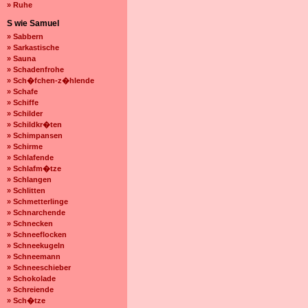
» Ruhe
S wie Samuel
» Sabbern
» Sarkastische
» Sauna
» Schadenfrohe
» Sch�fchen-z�hlende
» Schafe
» Schiffe
» Schilder
» Schildkr�ten
» Schimpansen
» Schirme
» Schlafende
» Schlafm�tze
» Schlangen
» Schlitten
» Schmetterlinge
» Schnarchende
» Schnecken
» Schneeflocken
» Schneekugeln
» Schneemann
» Schneeschieber
» Schokolade
» Schreiende
» Sch�tze