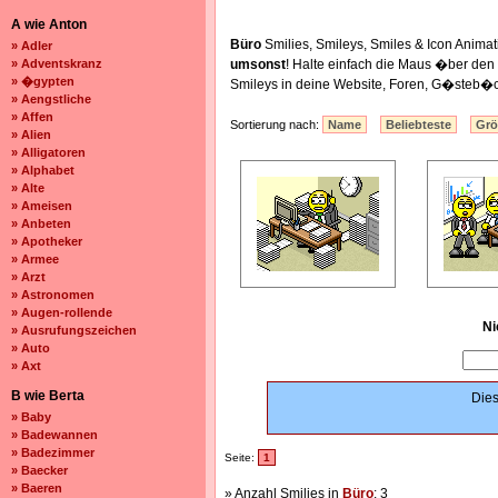
A wie Anton
Büro
Smilies, Smileys, Smiles & Icon Anim
» Adler
» Adventskranz
umsonst
! Halte einfach die Maus �ber de
» �gypten
Smileys in deine Website, Foren, G�steb�c
» Aengstliche
» Affen
Sortierung nach:
Name
Beliebteste
Gr
» Alien
» Alligatoren
» Alphabet
» Alte
» Ameisen
» Anbeten
» Apotheker
» Armee
» Arzt
» Astronomen
» Augen-rollende
Ni
» Ausrufungszeichen
» Auto
» Axt
B wie Berta
Dies
» Baby
» Badewannen
» Badezimmer
Seite:
1
» Baecker
» Baeren
» Anzahl Smilies in
Büro
: 3