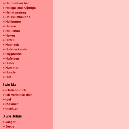
» Haubentaucher
» Heilige Drei K�nige
» Heiratsantrag
» Heissluftballons
» Helikopter
» Herzen
» Heulende
» Hexen
» Hirten
» Hochzeit
» Holzhackende
» H�pfende
» Hufeisen
» Huhn
» Hummer
» Hunde
» Hut
I wie Ida
» Ich-liebe-dich
» Ich-vermisse-dich
» Igel
» Indianer
» Insekten
J wie Julius
» Jaeger
» Jeeps