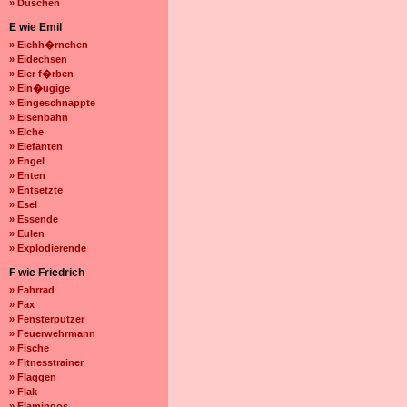
» Duschen
E wie Emil
» Eichh�rnchen
» Eidechsen
» Eier f�rben
» Ein�ugige
» Eingeschnappte
» Eisenbahn
» Elche
» Elefanten
» Engel
» Enten
» Entsetzte
» Esel
» Essende
» Eulen
» Explodierende
F wie Friedrich
» Fahrrad
» Fax
» Fensterputzer
» Feuerwehrmann
» Fische
» Fitnesstrainer
» Flaggen
» Flak
» Flamingos