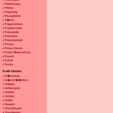
» Fledermaus
» Flirten
» Flugzeug
» Flusspferde
» F�nen
» Fragezeichen
» Frankenstein
» Fressende
» Frettchen
» Freundschaft
» Friseur
» Frohe Ostern
» Frohe Weihnachten
» Frosch
» Fsk18
» Fuchs
G wie Gustav
» G�hnende
» G�nsef��chen
» Galgen
» Gefaengnis
» Geisha
» Geister
» Gelbe
» Gewehr
» Ghostbuster
» Giesskanne