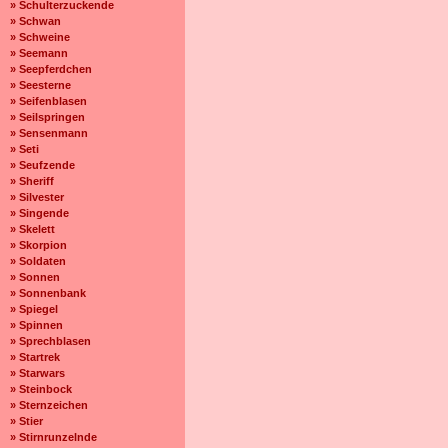
» Schulterzuckende
» Schwan
» Schweine
» Seemann
» Seepferdchen
» Seesterne
» Seifenblasen
» Seilspringen
» Sensenmann
» Seti
» Seufzende
» Sheriff
» Silvester
» Singende
» Skelett
» Skorpion
» Soldaten
» Sonnen
» Sonnenbank
» Spiegel
» Spinnen
» Sprechblasen
» Startrek
» Starwars
» Steinbock
» Sternzeichen
» Stier
» Stirnrunzelnde