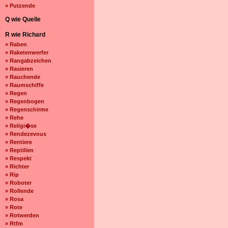
» Putzende
Q wie Quelle
R wie Richard
» Raben
» Raketenwerfer
» Rangabzeichen
» Rasieren
» Rauchende
» Raumschiffe
» Regen
» Regenbogen
» Regenschirme
» Rehe
» Religi�se
» Rendezevous
» Rentiere
» Reptilien
» Respekt
» Richter
» Rip
» Roboter
» Rollende
» Rosa
» Rote
» Rotwerden
» Rtfm