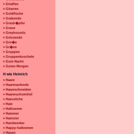
» Giraffen
» Gitarren
» Goldfische
» Grabende
» Grash�pfer
» Graue
» Greyhounds
» Grinsende
» Gro�e
» Gr�ne
» Gruppen
» Gruppenkuscheln
» Gute Nacht
» Guten Morgen
H wie Heinrich
» Haare
» Haareraufende
» Haareschneiden
» Haarwuchsmittel
» Haessliche
» Haie
» Halloween
» Hammer
» Hamster
» Handwerker
» Happy-halloween
» Hasen