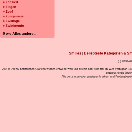
» Zensiert
» Ziegen
» Zopf
» Zunge-raus
» Zwillinge
» Zwinkernde
0 wie Alles andere...
Smilies
|
Beliebteste Kategorien & Sm
(c) 2008-20
Alle im Archiv befindlichen Grafiken wurden entweder von uns erstellt oder sind frei im Web verfügbar. So
entsprechende Grafi
Alle genannten oder gezeigten Marken- und Produktbeze