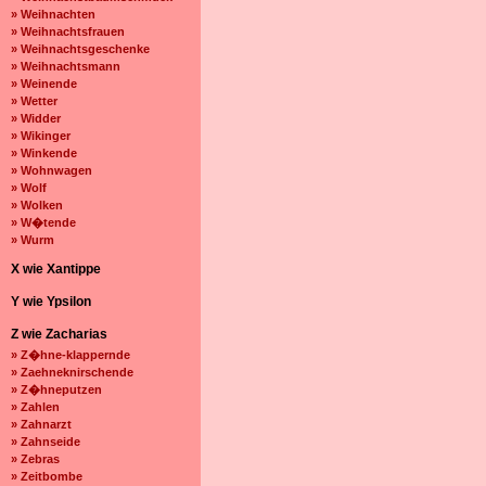
» Weihnachten
» Weihnachtsfrauen
» Weihnachtsgeschenke
» Weihnachtsmann
» Weinende
» Wetter
» Widder
» Wikinger
» Winkende
» Wohnwagen
» Wolf
» Wolken
» W�tende
» Wurm
X wie Xantippe
Y wie Ypsilon
Z wie Zacharias
» Z�hne-klappernde
» Zaehneknirschende
» Z�hneputzen
» Zahlen
» Zahnarzt
» Zahnseide
» Zebras
» Zeitbombe