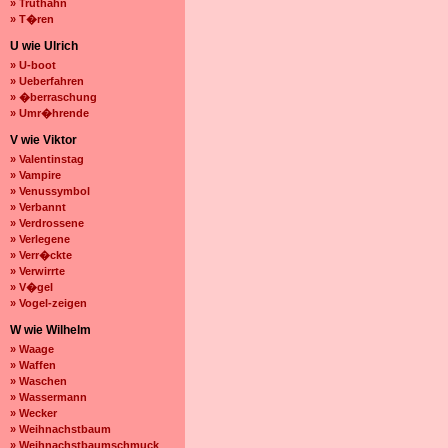
» Truthahn
» T�ren
U wie Ulrich
» U-boot
» Ueberfahren
» �berraschung
» Umr�hrende
V wie Viktor
» Valentinstag
» Vampire
» Venussymbol
» Verbannt
» Verdrossene
» Verlegene
» Verr�ckte
» Verwirrte
» V�gel
» Vogel-zeigen
W wie Wilhelm
» Waage
» Waffen
» Waschen
» Wassermann
» Wecker
» Weihnachstbaum
» Weihnachstbaumschmuck