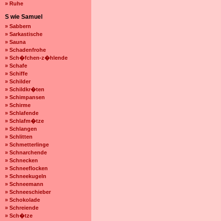
» Ruhe
S wie Samuel
» Sabbern
» Sarkastische
» Sauna
» Schadenfrohe
» Sch�fchen-z�hlende
» Schafe
» Schiffe
» Schilder
» Schildkr�ten
» Schimpansen
» Schirme
» Schlafende
» Schlafm�tze
» Schlangen
» Schlitten
» Schmetterlinge
» Schnarchende
» Schnecken
» Schneeflocken
» Schneekugeln
» Schneemann
» Schneeschieber
» Schokolade
» Schreiende
» Sch�tze