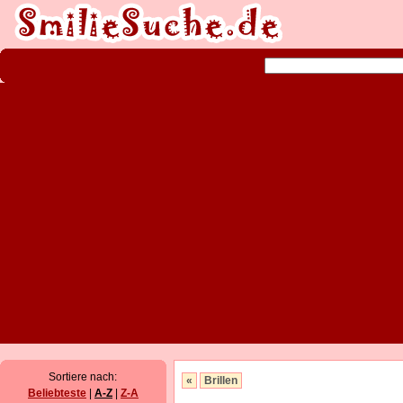
Sortiere nach:
«
Brillen
Beliebteste
|
A-Z
|
Z-A