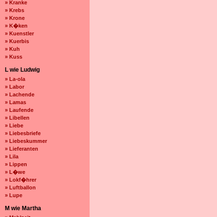
» Kranke
» Krebs
» Krone
» K�ken
» Kuenstler
» Kuerbis
» Kuh
» Kuss
L wie Ludwig
» La-ola
» Labor
» Lachende
» Lamas
» Laufende
» Libellen
» Liebe
» Liebesbriefe
» Liebeskummer
» Lieferanten
» Lila
» Lippen
» L�we
» Lokf�hrer
» Luftballon
» Lupe
M wie Martha