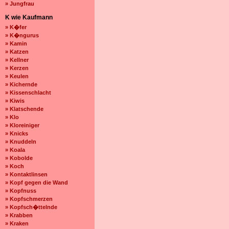
» Jungfrau
K wie Kaufmann
» K�fer
» K�ngurus
» Kamin
» Katzen
» Kellner
» Kerzen
» Keulen
» Kichernde
» Kissenschlacht
» Kiwis
» Klatschende
» Klo
» Kloreiniger
» Knicks
» Knuddeln
» Koala
» Kobolde
» Koch
» Kontaktlinsen
» Kopf gegen die Wand
» Kopfnuss
» Kopfschmerzen
» Kopfsch�ttelnde
» Krabben
» Kraken