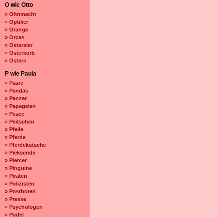
O wie Otto
» Ohnmacht
» Optiker
» Orange
» Orcas
» Ostereier
» Osterkorb
» Ostern
P wie Paula
» Paare
» Pandas
» Panzer
» Papageien
» Peace
» Peitschen
» Pfeile
» Pferde
» Pferdekutsche
» Pieksende
» Piercer
» Pinguine
» Piraten
» Polizisten
» Postboten
» Presse
» Psychologen
» Pudel