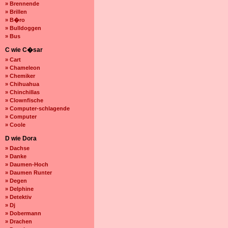
» Brennende
» Brillen
» B�ro
» Bulldoggen
» Bus
C wie C�sar
» Cart
» Chameleon
» Chemiker
» Chihuahua
» Chinchillas
» Clownfische
» Computer-schlagende
» Computer
» Coole
D wie Dora
» Dachse
» Danke
» Daumen-Hoch
» Daumen Runter
» Degen
» Delphine
» Detektiv
» Dj
» Dobermann
» Drachen