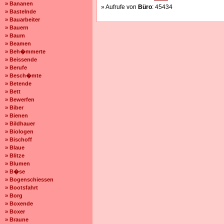
» Bananen
» Aufrufe von
Büro
: 45434
» Bastelnde
» Bauarbeiter
» Bauern
» Baum
» Beamen
» Beh�mmerte
» Beissende
» Berufe
» Besch�mte
» Betende
» Bett
» Bewerfen
» Biber
» Bienen
» Bildhauer
» Biologen
» Bischoff
» Blaue
» Blitze
» Blumen
» B�se
» Bogenschiessen
» Bootsfahrt
» Borg
» Boxende
» Boxer
» Braune