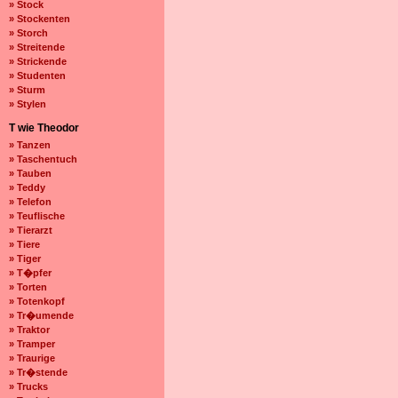
» Stock
» Stockenten
» Storch
» Streitende
» Strickende
» Studenten
» Sturm
» Stylen
T wie Theodor
» Tanzen
» Taschentuch
» Tauben
» Teddy
» Telefon
» Teuflische
» Tierarzt
» Tiere
» Tiger
» T�pfer
» Torten
» Totenkopf
» Tr�umende
» Traktor
» Tramper
» Traurige
» Tr�stende
» Trucks