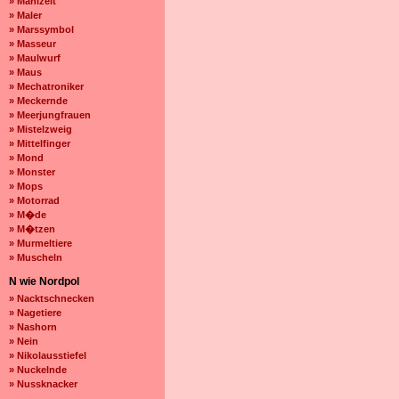
» Mahlzeit
» Maler
» Marssymbol
» Masseur
» Maulwurf
» Maus
» Mechatroniker
» Meckernde
» Meerjungfrauen
» Mistelzweig
» Mittelfinger
» Mond
» Monster
» Mops
» Motorrad
» M�de
» M�tzen
» Murmeltiere
» Muscheln
N wie Nordpol
» Nacktschnecken
» Nagetiere
» Nashorn
» Nein
» Nikolausstiefel
» Nuckelnde
» Nussknacker