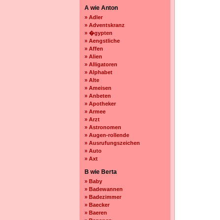
A wie Anton
» Adler
» Adventskranz
» �gypten
» Aengstliche
» Affen
» Alien
» Alligatoren
» Alphabet
» Alte
» Ameisen
» Anbeten
» Apotheker
» Armee
» Arzt
» Astronomen
» Augen-rollende
» Ausrufungszeichen
» Auto
» Axt
B wie Berta
» Baby
» Badewannen
» Badezimmer
» Baecker
» Baeren