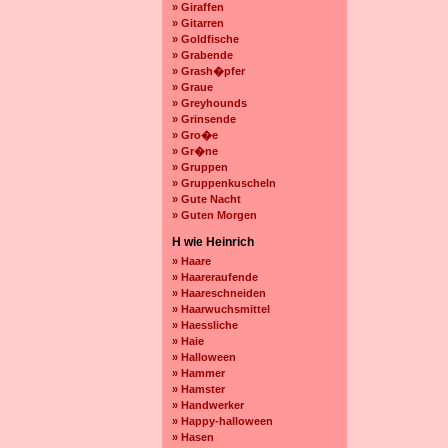
» Giraffen
» Gitarren
» Goldfische
» Grabende
» Grash�pfer
» Graue
» Greyhounds
» Grinsende
» Gro�e
» Gr�ne
» Gruppen
» Gruppenkuscheln
» Gute Nacht
» Guten Morgen
H wie Heinrich
» Haare
» Haareraufende
» Haareschneiden
» Haarwuchsmittel
» Haessliche
» Haie
» Halloween
» Hammer
» Hamster
» Handwerker
» Happy-halloween
» Hasen