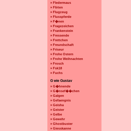
» Fledermaus
» Flirten
» Flugzeug
» Flusspferde
» F�nen
» Fragezeichen
» Frankenstein
» Fressende
» Frettchen
» Freundschaft
» Friseur
» Frohe Ostern
» Frohe Weihnachten
» Frosch
» Fsk18
» Fuchs
G wie Gustav
» G�hnende
» G�nsef��chen
» Galgen
» Gefaengnis
» Geisha
» Geister
» Gelbe
» Gewehr
» Ghostbuster
» Giesskanne