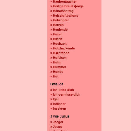
» Haubentaucher
» Heilige Drei K�nige
» Heiratsantrag
» Heissluftballons
» Helikopter
» Herzen
» Heulende
» Hexen
» Hirten
» Hochzeit
» Holzhackende
» H�pfende
» Hufeisen
» Huhn
» Hummer
» Hunde
» Hut
I wie Ida
» Ich-liebe-dich
» Ich-vermisse-dich
» Igel
» Indianer
» Insekten
J wie Julius
» Jaeger
» Jeeps