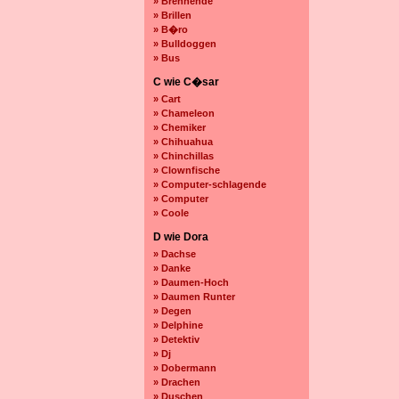
» Brennende
» Brillen
» B�ro
» Bulldoggen
» Bus
C wie C�sar
» Cart
» Chameleon
» Chemiker
» Chihuahua
» Chinchillas
» Clownfische
» Computer-schlagende
» Computer
» Coole
D wie Dora
» Dachse
» Danke
» Daumen-Hoch
» Daumen Runter
» Degen
» Delphine
» Detektiv
» Dj
» Dobermann
» Drachen
» Duschen