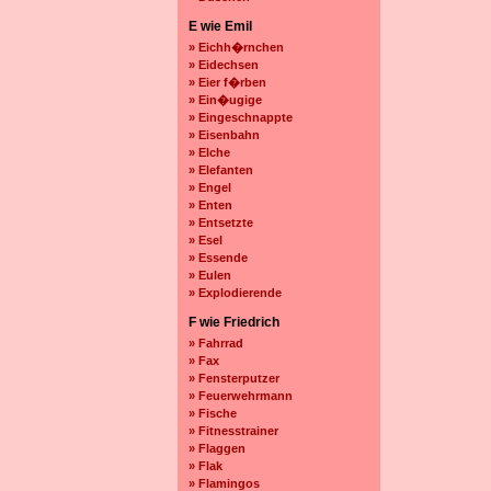
E wie Emil
» Eichh�rnchen
» Eidechsen
» Eier f�rben
» Ein�ugige
» Eingeschnappte
» Eisenbahn
» Elche
» Elefanten
» Engel
» Enten
» Entsetzte
» Esel
» Essende
» Eulen
» Explodierende
F wie Friedrich
» Fahrrad
» Fax
» Fensterputzer
» Feuerwehrmann
» Fische
» Fitnesstrainer
» Flaggen
» Flak
» Flamingos