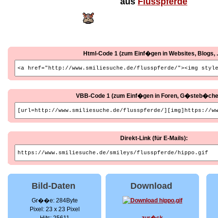
aus
Flusspferde
Html-Code 1 (zum Einf�gen in Websites, Blogs, ..
VBB-Code 1 (zum Einf�gen in Foren, G�steb�cher, 
Direkt-Link (für E-Mails):
Bild-Daten
Download
Gr��e: 284Byte
Pixel: 23 x 23 Pixel