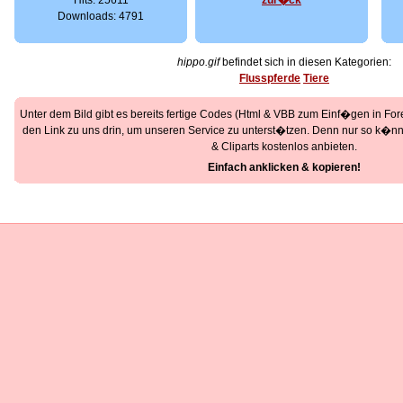
Hits: 25611
zur�ck
Downloads: 4791
hippo.gif
befindet sich in diesen Kategorien:
Flusspferde
Tiere
Unter dem Bild gibt es bereits fertige Codes (Html & VBB zum Einf�gen in Foren
den Link zu uns drin, um unseren Service zu unterst�tzen. Denn nur so k�nne
& Cliparts kostenlos anbieten.
Einfach anklicken & kopieren!