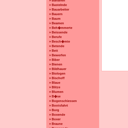
» Bananen
» Bastelnde
» Bauarbeiter
» Bauern
» Baum
» Beamen
» Beh�mmerte
» Beissende
» Berufe
» Besch�mte
» Betende
» Bett
» Bewerfen
» Biber
» Bienen
» Bildhauer
» Biologen
» Bischoff
» Blaue
» Blitze
» Blumen
» B�se
» Bogenschiessen
» Bootsfahrt
» Borg
» Boxende
» Boxer
» Braune