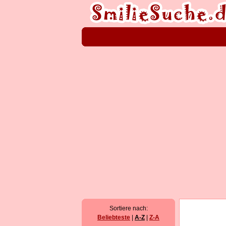
Sortiere nach:
Beliebteste
|
A-Z
|
Z-A