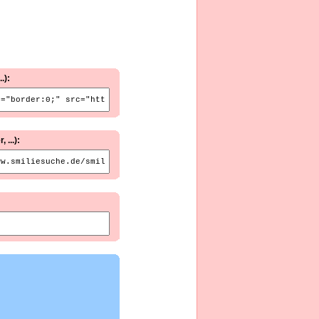
.):
...):