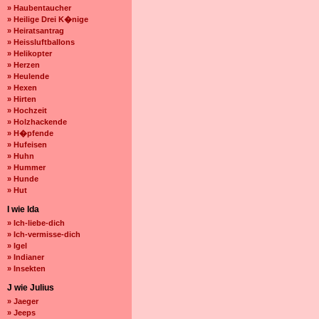
» Haubentaucher
» Heilige Drei K�nige
» Heiratsantrag
» Heissluftballons
» Helikopter
» Herzen
» Heulende
» Hexen
» Hirten
» Hochzeit
» Holzhackende
» H�pfende
» Hufeisen
» Huhn
» Hummer
» Hunde
» Hut
I wie Ida
» Ich-liebe-dich
» Ich-vermisse-dich
» Igel
» Indianer
» Insekten
J wie Julius
» Jaeger
» Jeeps