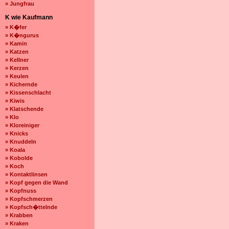
» Jungfrau
K wie Kaufmann
» K�fer
» K�ngurus
» Kamin
» Katzen
» Kellner
» Kerzen
» Keulen
» Kichernde
» Kissenschlacht
» Kiwis
» Klatschende
» Klo
» Kloreiniger
» Knicks
» Knuddeln
» Koala
» Kobolde
» Koch
» Kontaktlinsen
» Kopf gegen die Wand
» Kopfnuss
» Kopfschmerzen
» Kopfsch�ttelnde
» Krabben
» Kraken