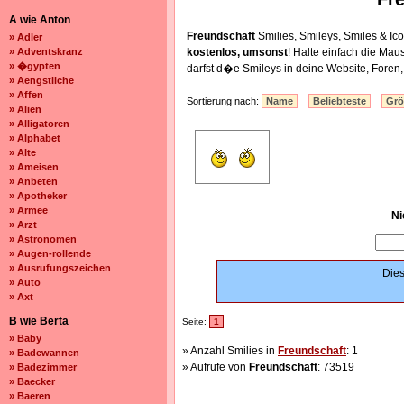
A wie Anton
Freundschaft
Smilies, Smileys, Smiles & I
» Adler
» Adventskranz
kostenlos, umsonst
! Halte einfach die Ma
» �gypten
darfst d�e Smileys in deine Website, Fore
» Aengstliche
» Affen
Sortierung nach:
Name
Beliebteste
Gr
» Alien
» Alligatoren
» Alphabet
» Alte
» Ameisen
» Anbeten
» Apotheker
» Armee
Ni
» Arzt
» Astronomen
» Augen-rollende
» Ausrufungszeichen
Dies
» Auto
» Axt
B wie Berta
Seite:
1
» Baby
» Anzahl Smilies in
Freundschaft
: 1
» Badewannen
» Aufrufe von
Freundschaft
: 73519
» Badezimmer
» Baecker
» Baeren