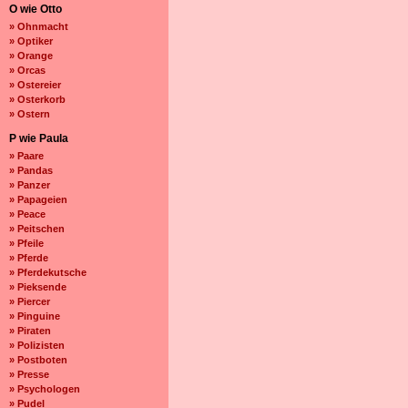
O wie Otto
» Ohnmacht
» Optiker
» Orange
» Orcas
» Ostereier
» Osterkorb
» Ostern
P wie Paula
» Paare
» Pandas
» Panzer
» Papageien
» Peace
» Peitschen
» Pfeile
» Pferde
» Pferdekutsche
» Pieksende
» Piercer
» Pinguine
» Piraten
» Polizisten
» Postboten
» Presse
» Psychologen
» Pudel