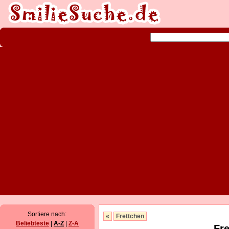
Sortiere nach:
«
Frettchen
Beliebteste
|
A-Z
|
Z-A
Fre