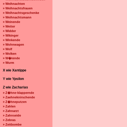
» Weihnachten
» Weihnachtsfrauen
» Weihnachtsgeschenke
» Weihnachtsmann
» Weinende
» Wetter
» Widder
» Wikinger
» Winkende
» Wohnwagen
» Wolf
» Wolken
» W�tende
» Wurm
X wie Xantippe
Y wie Ypsilon
Z wie Zacharias
» Z�hne-klappernde
» Zaehneknirschende
» Z�hneputzen
» Zahlen
» Zahnarzt
» Zahnseide
» Zebras
» Zeitbombe