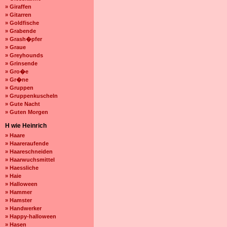
» Giraffen
» Gitarren
» Goldfische
» Grabende
» Grash�pfer
» Graue
» Greyhounds
» Grinsende
» Gro�e
» Gr�ne
» Gruppen
» Gruppenkuscheln
» Gute Nacht
» Guten Morgen
H wie Heinrich
» Haare
» Haareraufende
» Haareschneiden
» Haarwuchsmittel
» Haessliche
» Haie
» Halloween
» Hammer
» Hamster
» Handwerker
» Happy-halloween
» Hasen