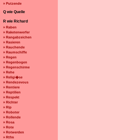
» Putzende
Q wie Quelle
R wie Richard
» Raben
» Raketenwerfer
» Rangabzeichen
» Rasieren
» Rauchende
» Raumschiffe
» Regen
» Regenbogen
» Regenschirme
» Rehe
» Religi�se
» Rendezevous
» Rentiere
» Reptilien
» Respekt
» Richter
» Rip
» Roboter
» Rollende
» Rosa
» Rote
» Rotwerden
» Rtfm