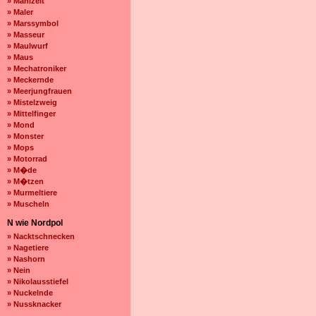
» Mahlzeit
» Maler
» Marssymbol
» Masseur
» Maulwurf
» Maus
» Mechatroniker
» Meckernde
» Meerjungfrauen
» Mistelzweig
» Mittelfinger
» Mond
» Monster
» Mops
» Motorrad
» M�de
» M�tzen
» Murmeltiere
» Muscheln
N wie Nordpol
» Nacktschnecken
» Nagetiere
» Nashorn
» Nein
» Nikolausstiefel
» Nuckelnde
» Nussknacker