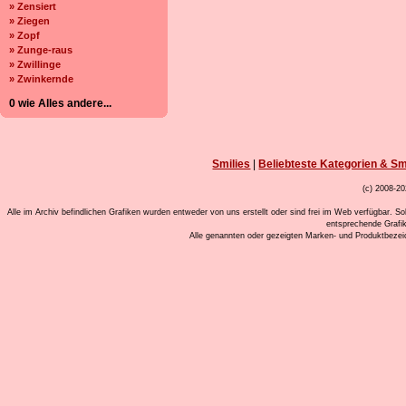
» Zensiert
» Ziegen
» Zopf
» Zunge-raus
» Zwillinge
» Zwinkernde
0 wie Alles andere...
Smilies
|
Beliebteste Kategorien & Sm
(c) 2008-20
Alle im Archiv befindlichen Grafiken wurden entweder von uns erstellt oder sind frei im Web verfügbar. So
entsprechende Grafi
Alle genannten oder gezeigten Marken- und Produktbeze