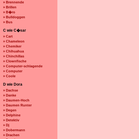
» Brennende
» Brillen
» B�ro
» Bulldoggen
» Bus
C wie C�sar
» Cart
» Chameleon
» Chemiker
» Chihuahua
» Chinchillas
» Clownfische
» Computer-schlagende
» Computer
» Coole
D wie Dora
» Dachse
» Danke
» Daumen-Hoch
» Daumen Runter
» Degen
» Delphine
» Detektiv
» Dj
» Dobermann
» Drachen