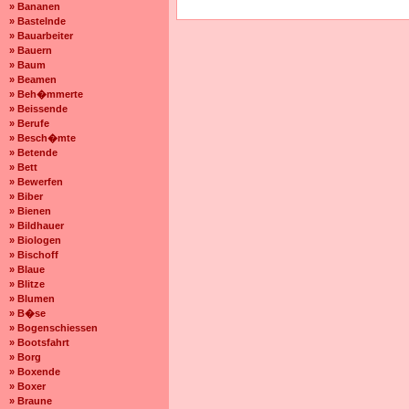
» Bananen
» Bastelnde
» Bauarbeiter
» Bauern
» Baum
» Beamen
» Beh�mmerte
» Beissende
» Berufe
» Besch�mte
» Betende
» Bett
» Bewerfen
» Biber
» Bienen
» Bildhauer
» Biologen
» Bischoff
» Blaue
» Blitze
» Blumen
» B�se
» Bogenschiessen
» Bootsfahrt
» Borg
» Boxende
» Boxer
» Braune