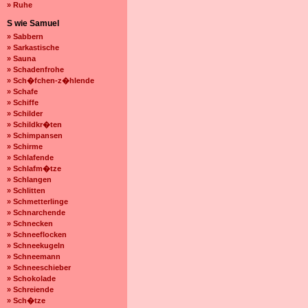
» Ruhe
S wie Samuel
» Sabbern
» Sarkastische
» Sauna
» Schadenfrohe
» Sch�fchen-z�hlende
» Schafe
» Schiffe
» Schilder
» Schildkr�ten
» Schimpansen
» Schirme
» Schlafende
» Schlafm�tze
» Schlangen
» Schlitten
» Schmetterlinge
» Schnarchende
» Schnecken
» Schneeflocken
» Schneekugeln
» Schneemann
» Schneeschieber
» Schokolade
» Schreiende
» Sch�tze