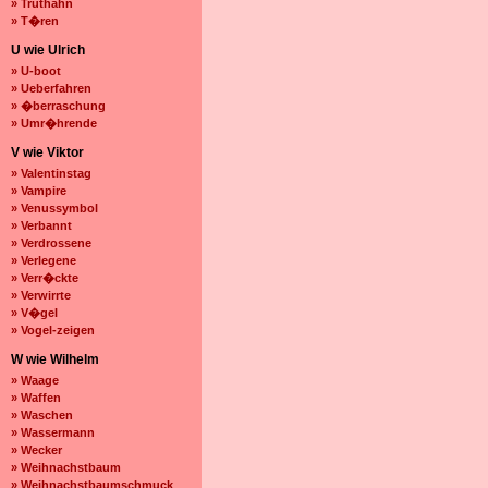
» Truthahn
» T�ren
U wie Ulrich
» U-boot
» Ueberfahren
» �berraschung
» Umr�hrende
V wie Viktor
» Valentinstag
» Vampire
» Venussymbol
» Verbannt
» Verdrossene
» Verlegene
» Verr�ckte
» Verwirrte
» V�gel
» Vogel-zeigen
W wie Wilhelm
» Waage
» Waffen
» Waschen
» Wassermann
» Wecker
» Weihnachstbaum
» Weihnachstbaumschmuck