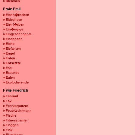
» Duschen
E wie Emil
» Eichh�rnchen
» Eidechsen
» Eier f�rben
» Ein�ugige
» Eingeschnappte
» Eisenbahn
» Elche
» Elefanten
» Engel
» Enten
» Entsetzte
» Esel
» Essende
» Eulen
» Explodierende
F wie Friedrich
» Fahrrad
» Fax
» Fensterputzer
» Feuerwehrmann
» Fische
» Fitnesstrainer
» Flaggen
» Flak
» Flamingos