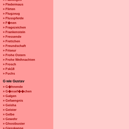
» Fledermaus
» Flirten
» Flugzeug
» Flusspferde
» F�nen
» Fragezeichen
» Frankenstein
» Fressende
» Frettchen
» Freundschaft
» Friseur
» Frohe Ostern
» Frohe Weihnachten
» Frosch
» Fsk18
» Fuchs
G wie Gustav
» G�hnende
» G�nsef��chen
» Galgen
» Gefaengnis
» Geisha
» Geister
» Gelbe
» Gewehr
» Ghostbuster
» Giesskanne