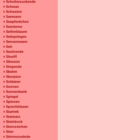
» Schulterzuckende
» Schwan
» Schweine
» Seemann
» Seepferdchen
» Seesterne
» Seifenblasen
» Seilspringen
» Sensenmann
» Seti
» Seufzende
» Sheriff
» Silvester
» Singende
» Skelett
» Skorpion
» Soldaten
» Sonnen
» Sonnenbank
» Spiegel
» Spinnen
» Sprechblasen
» Startrek
» Starwars
» Steinbock
» Sternzeichen
» Stier
» Stirnrunzelnde