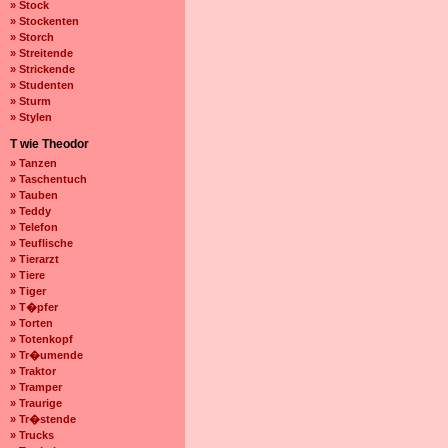
» Stock
» Stockenten
» Storch
» Streitende
» Strickende
» Studenten
» Sturm
» Stylen
T wie Theodor
» Tanzen
» Taschentuch
» Tauben
» Teddy
» Telefon
» Teuflische
» Tierarzt
» Tiere
» Tiger
» T�pfer
» Torten
» Totenkopf
» Tr�umende
» Traktor
» Tramper
» Traurige
» Tr�stende
» Trucks