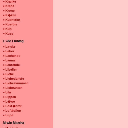
» Kranke
» Krebs
» Krone
» K�ken
» Kuenstler
» Kuerbis
» Kuh
» Kuss
L wie Ludwig
» La-ola
» Labor
» Lachende
» Lamas
» Laufende
» Libellen
» Liebe
» Liebesbriefe
» Liebeskummer
» Lieferanten
» Lila
» Lippen
» L�we
» Lokf�hrer
» Luftballon
» Lupe
M wie Martha