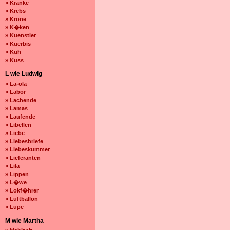
» Kranke
» Krebs
» Krone
» K�ken
» Kuenstler
» Kuerbis
» Kuh
» Kuss
L wie Ludwig
» La-ola
» Labor
» Lachende
» Lamas
» Laufende
» Libellen
» Liebe
» Liebesbriefe
» Liebeskummer
» Lieferanten
» Lila
» Lippen
» L�we
» Lokf�hrer
» Luftballon
» Lupe
M wie Martha