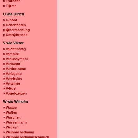
» Truthahn
» T�ren
U wie Ulrich
» U-boot
» Ueberfahren
» �berraschung
» Umr�hrende
V wie Viktor
» Valentinstag
» Vampire
» Venussymbol
» Verbannt
» Verdrossene
» Verlegene
» Verr�ckte
» Verwirrte
» V�gel
» Vogel-zeigen
W wie Wilhelm
» Waage
» Waffen
» Waschen
» Wassermann
» Wecker
» Weihnachstbaum
» Weihnachstbaumschmuck