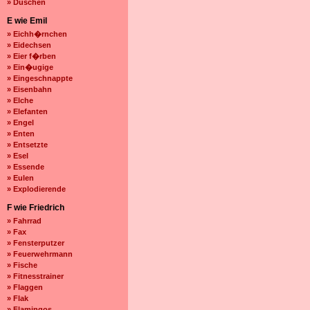
» Duschen
E wie Emil
» Eichh�rnchen
» Eidechsen
» Eier f�rben
» Ein�ugige
» Eingeschnappte
» Eisenbahn
» Elche
» Elefanten
» Engel
» Enten
» Entsetzte
» Esel
» Essende
» Eulen
» Explodierende
F wie Friedrich
» Fahrrad
» Fax
» Fensterputzer
» Feuerwehrmann
» Fische
» Fitnesstrainer
» Flaggen
» Flak
» Flamingos