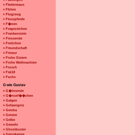
» Fledermaus
» Flirten
» Flugzeug
» Flusspferde
» F�nen
» Fragezeichen
» Frankenstein
» Fressende
» Frettchen
» Freundschaft
» Friseur
» Frohe Ostern
» Frohe Weihnachten
» Frosch
» Fsk18
» Fuchs
G wie Gustav
» G�hnende
» G�nsef��chen
» Galgen
» Gefaengnis
» Geisha
» Geister
» Gelbe
» Gewehr
» Ghostbuster
» Giesskanne