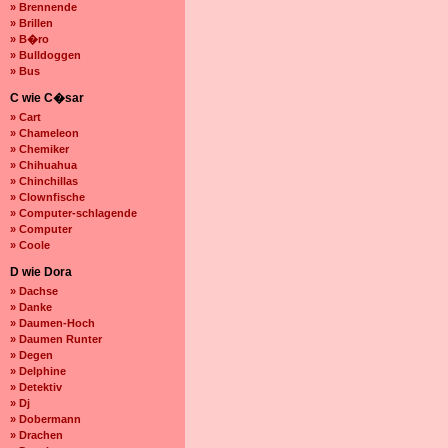
» Brennende
» Brillen
» B�ro
» Bulldoggen
» Bus
C wie C�sar
» Cart
» Chameleon
» Chemiker
» Chihuahua
» Chinchillas
» Clownfische
» Computer-schlagende
» Computer
» Coole
D wie Dora
» Dachse
» Danke
» Daumen-Hoch
» Daumen Runter
» Degen
» Delphine
» Detektiv
» Dj
» Dobermann
» Drachen