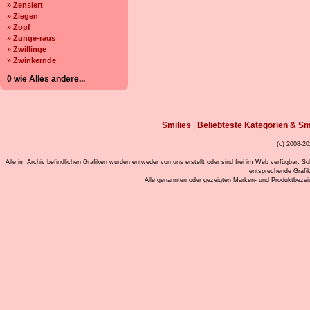
» Zensiert
» Ziegen
» Zopf
» Zunge-raus
» Zwillinge
» Zwinkernde
0 wie Alles andere...
Smilies
|
Beliebteste Kategorien & Sm
(c) 2008-20
Alle im Archiv befindlichen Grafiken wurden entweder von uns erstellt oder sind frei im Web verfügbar. So
entsprechende Grafi
Alle genannten oder gezeigten Marken- und Produktbeze