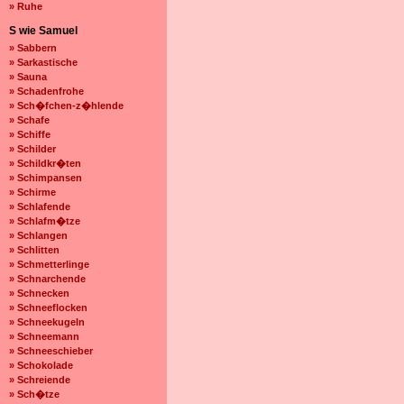
» Ruhe
S wie Samuel
» Sabbern
» Sarkastische
» Sauna
» Schadenfrohe
» Sch�fchen-z�hlende
» Schafe
» Schiffe
» Schilder
» Schildkr�ten
» Schimpansen
» Schirme
» Schlafende
» Schlafm�tze
» Schlangen
» Schlitten
» Schmetterlinge
» Schnarchende
» Schnecken
» Schneeflocken
» Schneekugeln
» Schneemann
» Schneeschieber
» Schokolade
» Schreiende
» Sch�tze