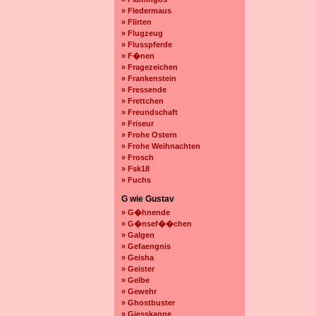
» Fledermaus
» Flirten
» Flugzeug
» Flusspferde
» F�nen
» Fragezeichen
» Frankenstein
» Fressende
» Frettchen
» Freundschaft
» Friseur
» Frohe Ostern
» Frohe Weihnachten
» Frosch
» Fsk18
» Fuchs
G wie Gustav
» G�hnende
» G�nsef��chen
» Galgen
» Gefaengnis
» Geisha
» Geister
» Gelbe
» Gewehr
» Ghostbuster
» Giesskanne