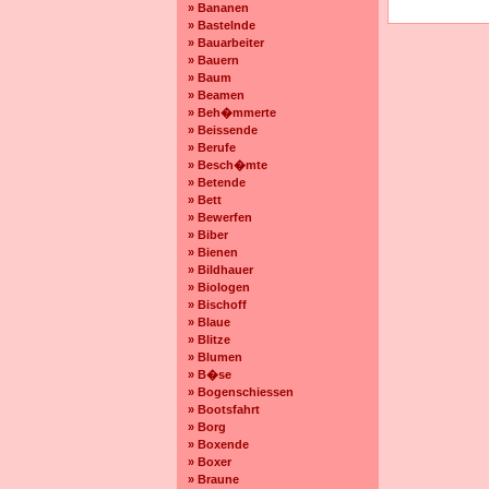
» Bananen
» Bastelnde
» Bauarbeiter
» Bauern
» Baum
» Beamen
» Beh�mmerte
» Beissende
» Berufe
» Besch�mte
» Betende
» Bett
» Bewerfen
» Biber
» Bienen
» Bildhauer
» Biologen
» Bischoff
» Blaue
» Blitze
» Blumen
» B�se
» Bogenschiessen
» Bootsfahrt
» Borg
» Boxende
» Boxer
» Braune