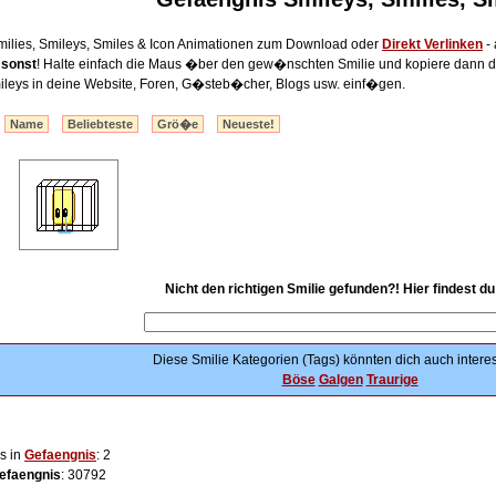
ilies, Smileys, Smiles & Icon Animationen zum Download oder
Direkt Verlinken
- 
msonst
! Halte einfach die Maus �ber den gew�nschten Smilie und kopiere dann 
ileys in deine Website, Foren, G�steb�cher, Blogs usw. einf�gen.
:
Name
Beliebteste
Grö�e
Neueste!
Nicht den richtigen Smilie gefunden?! Hier findest d
Diese Smilie Kategorien (Tags) könnten dich auch interes
Böse
Galgen
Traurige
s in
Gefaengnis
: 2
efaengnis
: 30792