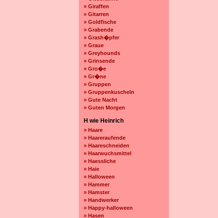
» Giraffen
» Gitarren
» Goldfische
» Grabende
» Grash�pfer
» Graue
» Greyhounds
» Grinsende
» Gro�e
» Gr�ne
» Gruppen
» Gruppenkuscheln
» Gute Nacht
» Guten Morgen
H wie Heinrich
» Haare
» Haareraufende
» Haareschneiden
» Haarwuchsmittel
» Haessliche
» Haie
» Halloween
» Hammer
» Hamster
» Handwerker
» Happy-halloween
» Hasen