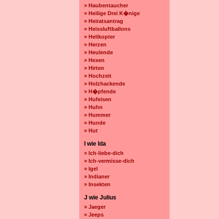
» Haubentaucher
» Heilige Drei K�nige
» Heiratsantrag
» Heissluftballons
» Helikopter
» Herzen
» Heulende
» Hexen
» Hirten
» Hochzeit
» Holzhackende
» H�pfende
» Hufeisen
» Huhn
» Hummer
» Hunde
» Hut
I wie Ida
» Ich-liebe-dich
» Ich-vermisse-dich
» Igel
» Indianer
» Insekten
J wie Julius
» Jaeger
» Jeeps