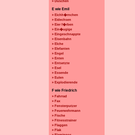
» Duschen
E wie Emil
» Eichh�rnchen
» Eidechsen
» Eier f�rben
» Ein�ugige
» Eingeschnappte
» Eisenbahn
» Elche
» Elefanten
» Engel
» Enten
» Entsetzte
» Esel
» Essende
» Eulen
» Explodierende
F wie Friedrich
» Fahrrad
» Fax
» Fensterputzer
» Feuerwehrmann
» Fische
» Fitnesstrainer
» Flaggen
» Flak
» Flamingos