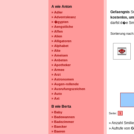
A wie Anton
Gefaengnis
Sm
» Adler
» Adventskranz
kostenlos, u
» �gypten
darfst d�e Sm
» Aengstliche
» Affen
Sortierung nach
» Alien
» Alligatoren
» Alphabet
» Alte
» Ameisen
» Anbeten
» Apotheker
» Armee
» Arzt
» Astronomen
» Augen-rollende
» Ausrufungszeichen
» Auto
» Axt
B wie Berta
» Baby
Seite:
1
» Badewannen
» Badezimmer
» Anzahl Smilie
» Baecker
» Aufrufe von
G
» Baeren