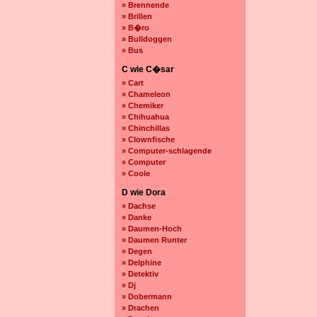
» Brennende
» Brillen
» B�ro
» Bulldoggen
» Bus
C wie C�sar
» Cart
» Chameleon
» Chemiker
» Chihuahua
» Chinchillas
» Clownfische
» Computer-schlagende
» Computer
» Coole
D wie Dora
» Dachse
» Danke
» Daumen-Hoch
» Daumen Runter
» Degen
» Delphine
» Detektiv
» Dj
» Dobermann
» Drachen