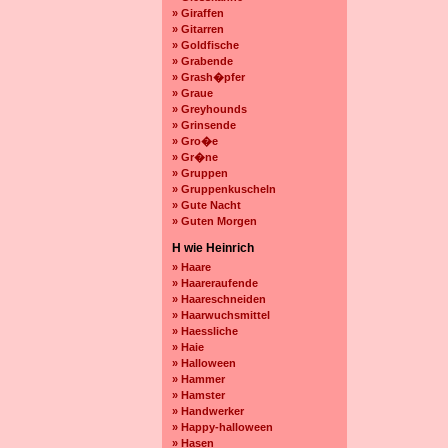
» Giraffen
» Gitarren
» Goldfische
» Grabende
» Grash�pfer
» Graue
» Greyhounds
» Grinsende
» Gro�e
» Gr�ne
» Gruppen
» Gruppenkuscheln
» Gute Nacht
» Guten Morgen
H wie Heinrich
» Haare
» Haareraufende
» Haareschneiden
» Haarwuchsmittel
» Haessliche
» Haie
» Halloween
» Hammer
» Hamster
» Handwerker
» Happy-halloween
» Hasen