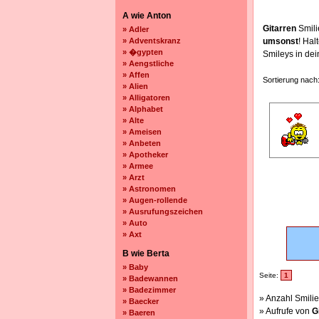
A wie Anton
Gitarren
Smili
» Adler
» Adventskranz
umsonst
! Ha
» �gypten
Smileys in de
» Aengstliche
» Affen
Sortierung nach
» Alien
» Alligatoren
» Alphabet
» Alte
» Ameisen
» Anbeten
» Apotheker
» Armee
» Arzt
» Astronomen
» Augen-rollende
» Ausrufungszeichen
» Auto
» Axt
B wie Berta
» Baby
Seite:
1
» Badewannen
» Badezimmer
» Anzahl Smilie
» Baecker
» Aufrufe von
G
» Baeren