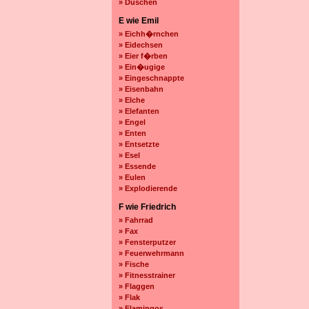
» Duschen
E wie Emil
» Eichh�rnchen
» Eidechsen
» Eier f�rben
» Ein�ugige
» Eingeschnappte
» Eisenbahn
» Elche
» Elefanten
» Engel
» Enten
» Entsetzte
» Esel
» Essende
» Eulen
» Explodierende
F wie Friedrich
» Fahrrad
» Fax
» Fensterputzer
» Feuerwehrmann
» Fische
» Fitnesstrainer
» Flaggen
» Flak
» Flamingos