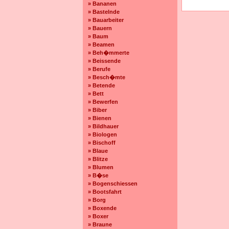
» Bananen
» Bastelnde
» Bauarbeiter
» Bauern
» Baum
» Beamen
» Beh�mmerte
» Beissende
» Berufe
» Besch�mte
» Betende
» Bett
» Bewerfen
» Biber
» Bienen
» Bildhauer
» Biologen
» Bischoff
» Blaue
» Blitze
» Blumen
» B�se
» Bogenschiessen
» Bootsfahrt
» Borg
» Boxende
» Boxer
» Braune