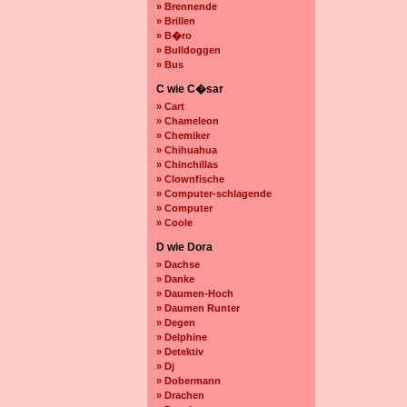
» Brennende
» Brillen
» B�ro
» Bulldoggen
» Bus
C wie C�sar
» Cart
» Chameleon
» Chemiker
» Chihuahua
» Chinchillas
» Clownfische
» Computer-schlagende
» Computer
» Coole
D wie Dora
» Dachse
» Danke
» Daumen-Hoch
» Daumen Runter
» Degen
» Delphine
» Detektiv
» Dj
» Dobermann
» Drachen