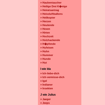
» Haubentaucher
» Heilige Drei K�nige
» Heiratsantrag
» Heissluftballons
» Helikopter
» Herzen
» Heulende
» Hexen
» Hirten
» Hochzeit
» Holzhackende
» H�pfende
» Hufeisen
» Huhn
» Hummer
» Hunde
» Hut
I wie Ida
» Ich-liebe-dich
» Ich-vermisse-dich
» Igel
» Indianer
» Insekten
J wie Julius
» Jaeger
» Jeeps