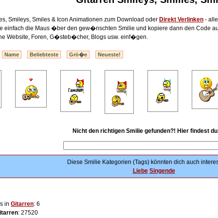
es, Smileys, Smiles & Icon Animationen zum Download oder
Direkt Verlinken
- all
lte einfach die Maus �ber den gew�nschten Smilie und kopiere dann den Code au
ine Website, Foren, G�steb�cher, Blogs usw. einf�gen.
:
Name
Beliebteste
Grö�e
Neueste!
Nicht den richtigen Smilie gefunden?! Hier findest d
Diese Smilie Kategorien (Tags) könnten dich auch interes
Liebe
Singende
s in
Gitarren
: 6
itarren
: 27520