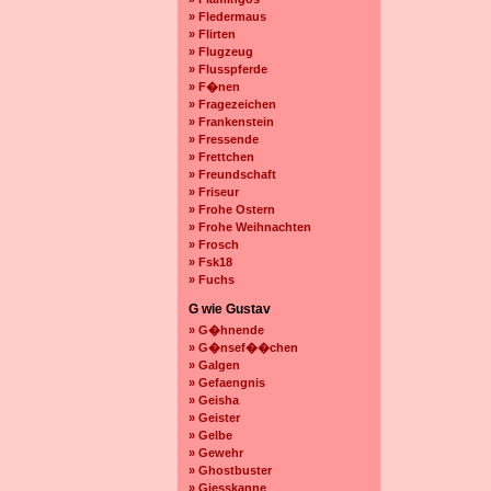
» Fledermaus
» Flirten
» Flugzeug
» Flusspferde
» F�nen
» Fragezeichen
» Frankenstein
» Fressende
» Frettchen
» Freundschaft
» Friseur
» Frohe Ostern
» Frohe Weihnachten
» Frosch
» Fsk18
» Fuchs
G wie Gustav
» G�hnende
» G�nsef��chen
» Galgen
» Gefaengnis
» Geisha
» Geister
» Gelbe
» Gewehr
» Ghostbuster
» Giesskanne