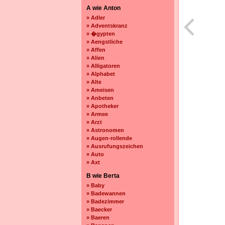
A wie Anton
» Adler
» Adventskranz
» �gypten
» Aengstliche
» Affen
» Alien
» Alligatoren
» Alphabet
» Alte
» Ameisen
» Anbeten
» Apotheker
» Armee
» Arzt
» Astronomen
» Augen-rollende
» Ausrufungszeichen
» Auto
» Axt
B wie Berta
» Baby
» Badewannen
» Badezimmer
» Baecker
» Baeren