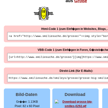
aus
Große
Html-Code 1 (zum Einf�gen in Websites, Blogs, ..
VBB-Code 1 (zum Einf�gen in Foren, G�steb�cher, 
Direkt-Link (für E-Mails):
Bild-Daten
Download
Gr��e: 1.13KB
Pixel: 82 x 60 Pixel