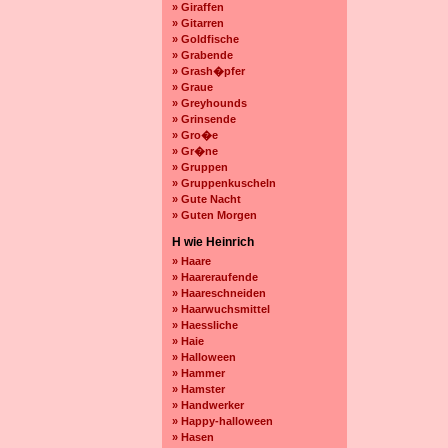
» Giraffen
» Gitarren
» Goldfische
» Grabende
» Grash�pfer
» Graue
» Greyhounds
» Grinsende
» Gro�e
» Gr�ne
» Gruppen
» Gruppenkuscheln
» Gute Nacht
» Guten Morgen
H wie Heinrich
» Haare
» Haareraufende
» Haareschneiden
» Haarwuchsmittel
» Haessliche
» Haie
» Halloween
» Hammer
» Hamster
» Handwerker
» Happy-halloween
» Hasen