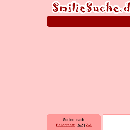
Sortiere nach:
Beliebteste
|
A-Z
|
Z-A