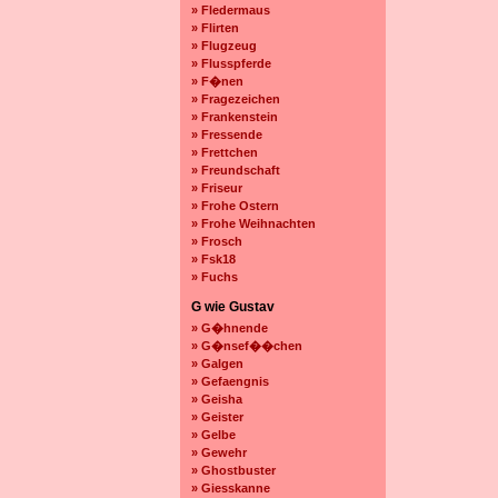
» Fledermaus
» Flirten
» Flugzeug
» Flusspferde
» F�nen
» Fragezeichen
» Frankenstein
» Fressende
» Frettchen
» Freundschaft
» Friseur
» Frohe Ostern
» Frohe Weihnachten
» Frosch
» Fsk18
» Fuchs
G wie Gustav
» G�hnende
» G�nsef��chen
» Galgen
» Gefaengnis
» Geisha
» Geister
» Gelbe
» Gewehr
» Ghostbuster
» Giesskanne