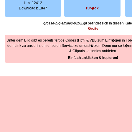
Hits: 12412
Downloads: 1847
zur�ck
grosse-big-smilies-0292.gif
befindet sich in diesen Kate
Große
Unter dem Bild gibt es bereits fertige Codes (Html & VBB zum Einf�gen in Foren
den Link zu uns drin, um unseren Service zu unterst�tzen. Denn nur so k�nne
& Cliparts kostenlos anbieten.
Einfach anklicken & kopieren!