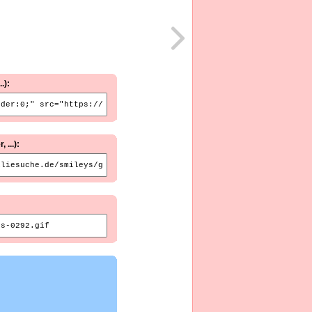
.):
...):