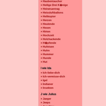
» Haubentaucher
» Heilige Drei K�nige
» Heiratsantrag
» Heissluftballons
» Helikopter
» Herzen
» Heulende
» Hexen
» Hirten
» Hochzeit
» Holzhackende
» H�pfende
» Hufeisen
» Huhn
» Hummer
» Hunde
» Hut
I wie Ida
» Ich-liebe-dich
» Ich-vermisse-dich
» Igel
» Indianer
» Insekten
J wie Julius
» Jaeger
» Jeeps