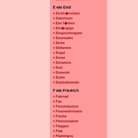
E wie Emil
» Eichh�rnchen
» Eidechsen
» Eier f�rben
» Ein�ugige
» Eingeschnappte
» Eisenbahn
» Elche
» Elefanten
» Engel
» Enten
» Entsetzte
» Esel
» Essende
» Eulen
» Explodierende
F wie Friedrich
» Fahrrad
» Fax
» Fensterputzer
» Feuerwehrmann
» Fische
» Fitnesstrainer
» Flaggen
» Flak
» Flamingos