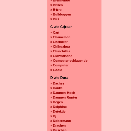
» Brennende
» Brillen
» B�ro
» Bulldoggen
» Bus
C wie C�sar
» Cart
» Chameleon
» Chemiker
» Chihuahua
» Chinchillas
» Clownfische
» Computer-schlagende
» Computer
» Coole
D wie Dora
» Dachse
» Danke
» Daumen-Hoch
» Daumen Runter
» Degen
» Delphine
» Detektiv
» Dj
» Dobermann
» Drachen
» Duschen