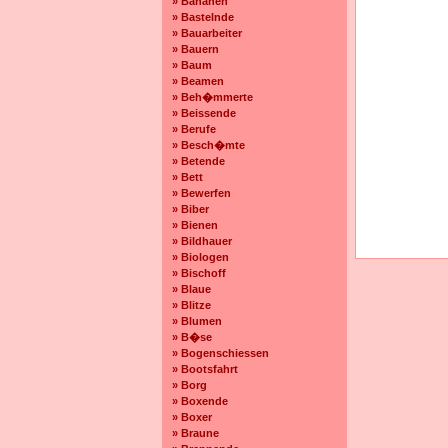
» Bananen
» Bastelnde
» Bauarbeiter
» Bauern
» Baum
» Beamen
» Beh�mmerte
» Beissende
» Berufe
» Besch�mte
» Betende
» Bett
» Bewerfen
» Biber
» Bienen
» Bildhauer
» Biologen
» Bischoff
» Blaue
» Blitze
» Blumen
» B�se
» Bogenschiessen
» Bootsfahrt
» Borg
» Boxende
» Boxer
» Braune