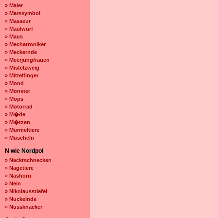
» Maler
» Marssymbol
» Masseur
» Maulwurf
» Maus
» Mechatroniker
» Meckernde
» Meerjungfrauen
» Mistelzweig
» Mittelfinger
» Mond
» Monster
» Mops
» Motorrad
» M�de
» M�tzen
» Murmeltiere
» Muscheln
N wie Nordpol
» Nacktschnecken
» Nagetiere
» Nashorn
» Nein
» Nikolausstiefel
» Nuckelnde
» Nussknacker