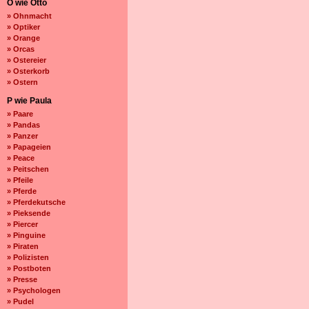
O wie Otto
» Ohnmacht
» Optiker
» Orange
» Orcas
» Ostereier
» Osterkorb
» Ostern
P wie Paula
» Paare
» Pandas
» Panzer
» Papageien
» Peace
» Peitschen
» Pfeile
» Pferde
» Pferdekutsche
» Pieksende
» Piercer
» Pinguine
» Piraten
» Polizisten
» Postboten
» Presse
» Psychologen
» Pudel