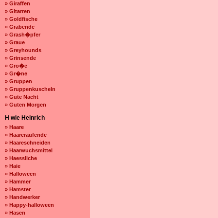
» Giraffen
» Gitarren
» Goldfische
» Grabende
» Grash�pfer
» Graue
» Greyhounds
» Grinsende
» Gro�e
» Gr�ne
» Gruppen
» Gruppenkuscheln
» Gute Nacht
» Guten Morgen
H wie Heinrich
» Haare
» Haareraufende
» Haareschneiden
» Haarwuchsmittel
» Haessliche
» Haie
» Halloween
» Hammer
» Hamster
» Handwerker
» Happy-halloween
» Hasen