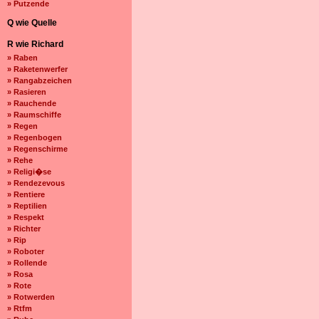
» Putzende
Q wie Quelle
R wie Richard
» Raben
» Raketenwerfer
» Rangabzeichen
» Rasieren
» Rauchende
» Raumschiffe
» Regen
» Regenbogen
» Regenschirme
» Rehe
» Religi�se
» Rendezevous
» Rentiere
» Reptilien
» Respekt
» Richter
» Rip
» Roboter
» Rollende
» Rosa
» Rote
» Rotwerden
» Rtfm