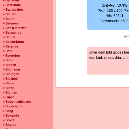
» Bananen
» Bastelnde
Gr��e: 7.07KB
» Bauarbeiter
Pixel: 105 x 105 Pix
» Bauern
Hits: 62341
» Baum
Downloads: 2582
» Beamen
» Beh�mmerte
» Beissende
gr
» Berufe
» Besch�mte
» Betende
» Bett
Unter dem Bild gibt es be
» Bewerfen
den Link zu uns drin, um
» Biber
» Bienen
» Bildhauer
» Biologen
» Bischoff
» Blaue
» Blitze
» Blumen
» B�se
» Bogenschiessen
» Bootsfahrt
» Borg
» Boxende
» Boxer
» Braune