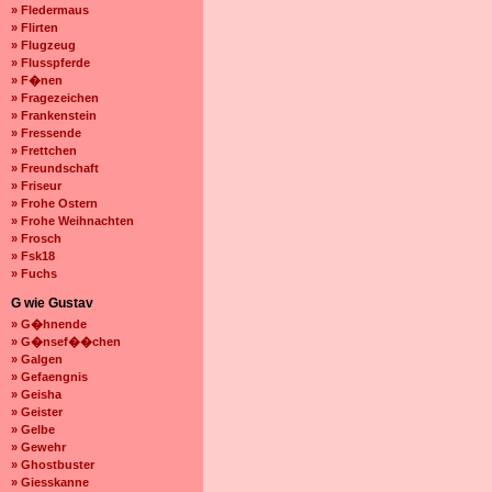
» Fledermaus
» Flirten
» Flugzeug
» Flusspferde
» F�nen
» Fragezeichen
» Frankenstein
» Fressende
» Frettchen
» Freundschaft
» Friseur
» Frohe Ostern
» Frohe Weihnachten
» Frosch
» Fsk18
» Fuchs
G wie Gustav
» G�hnende
» G�nsef��chen
» Galgen
» Gefaengnis
» Geisha
» Geister
» Gelbe
» Gewehr
» Ghostbuster
» Giesskanne