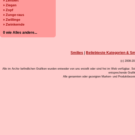
» Zensiert
» Ziegen
» Zopf
» Zunge-raus
» Zwillinge
» Zwinkernde
0 wie Alles andere...
Smilies
|
Beliebteste Kategorien & Sm
(c) 2008-20
Alle im Archiv befindlichen Grafiken wurden entweder von uns erstellt oder sind frei im Web verfügbar. So
entsprechende Grafi
Alle genannten oder gezeigten Marken- und Produktbeze