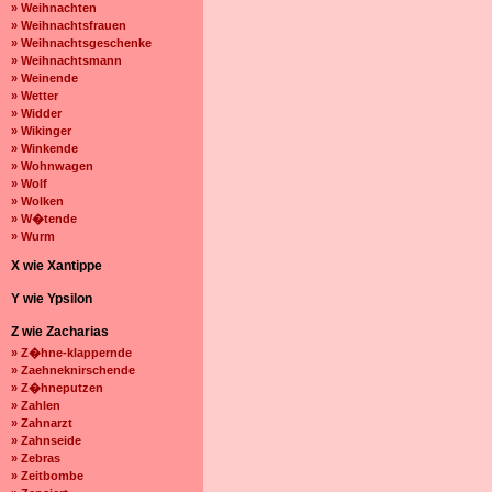
» Weihnachten
» Weihnachtsfrauen
» Weihnachtsgeschenke
» Weihnachtsmann
» Weinende
» Wetter
» Widder
» Wikinger
» Winkende
» Wohnwagen
» Wolf
» Wolken
» W�tende
» Wurm
X wie Xantippe
Y wie Ypsilon
Z wie Zacharias
» Z�hne-klappernde
» Zaehneknirschende
» Z�hneputzen
» Zahlen
» Zahnarzt
» Zahnseide
» Zebras
» Zeitbombe