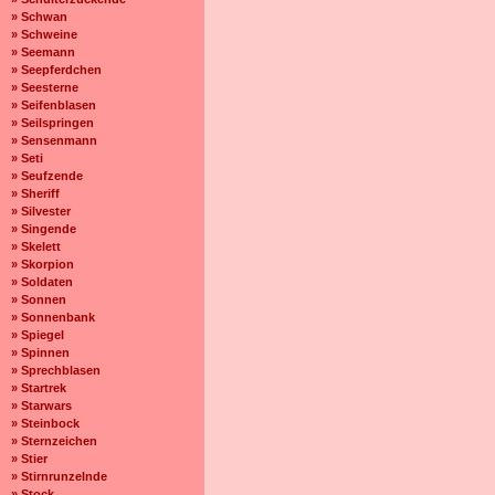
» Schwan
» Schweine
» Seemann
» Seepferdchen
» Seesterne
» Seifenblasen
» Seilspringen
» Sensenmann
» Seti
» Seufzende
» Sheriff
» Silvester
» Singende
» Skelett
» Skorpion
» Soldaten
» Sonnen
» Sonnenbank
» Spiegel
» Spinnen
» Sprechblasen
» Startrek
» Starwars
» Steinbock
» Sternzeichen
» Stier
» Stirnrunzelnde
» Stock