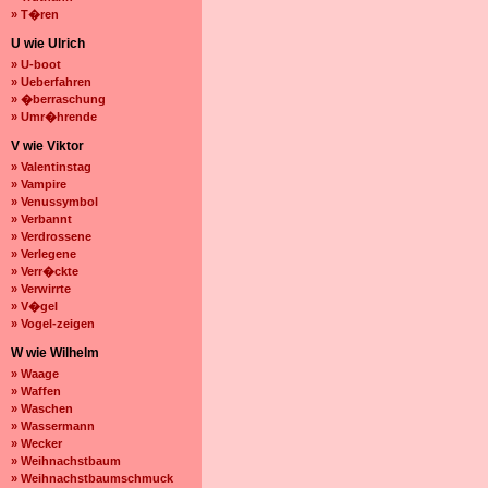
» T�ren
U wie Ulrich
» U-boot
» Ueberfahren
» �berraschung
» Umr�hrende
V wie Viktor
» Valentinstag
» Vampire
» Venussymbol
» Verbannt
» Verdrossene
» Verlegene
» Verr�ckte
» Verwirrte
» V�gel
» Vogel-zeigen
W wie Wilhelm
» Waage
» Waffen
» Waschen
» Wassermann
» Wecker
» Weihnachstbaum
» Weihnachstbaumschmuck