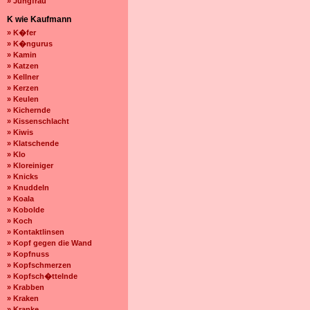
» Jungfrau
K wie Kaufmann
» K�fer
» K�ngurus
» Kamin
» Katzen
» Kellner
» Kerzen
» Keulen
» Kichernde
» Kissenschlacht
» Kiwis
» Klatschende
» Klo
» Kloreiniger
» Knicks
» Knuddeln
» Koala
» Kobolde
» Koch
» Kontaktlinsen
» Kopf gegen die Wand
» Kopfnuss
» Kopfschmerzen
» Kopfsch�ttelnde
» Krabben
» Kraken
» Kranke