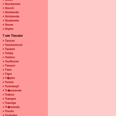
» Stockenten
» Storch
» Streitende
» Strickende
» Studenten
» Sturm
» Stylen
T wie Theodor
» Tanzen
» Taschentuch
» Tauben
» Teddy
» Telefon
» Teuflische
» Tierarzt
» Tiere
» Tiger
» T�pfer
» Torten
» Totenkopf
» Tr�umende
» Traktor
» Tramper
» Traurige
» Tr�stende
» Trucks
» Truthahn