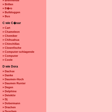
» Brennende
» Brillen
» B�ro
» Bulldoggen
» Bus
C wie C�sar
» Cart
» Chameleon
» Chemiker
» Chihuahua
» Chinchillas
» Clownfische
» Computer-schlagende
» Computer
» Coole
D wie Dora
» Dachse
» Danke
» Daumen-Hoch
» Daumen Runter
» Degen
» Delphine
» Detektiv
» Dj
» Dobermann
» Drachen
» Duschen