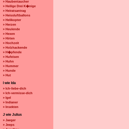
» Haubentaucher
» Heilige Drei K�nige
» Heiratsantrag
» Heissluftballons
» Helikopter
» Herzen
» Heulende
» Hexen
» Hirten
» Hochzeit
» Holzhackende
» H�pfende
» Hufeisen
» Huhn
» Hummer
» Hunde
» Hut
I wie Ida
» Ich-liebe-dich
» Ich-vermisse-dich
» Igel
» Indianer
» Insekten
J wie Julius
» Jaeger
» Jeeps