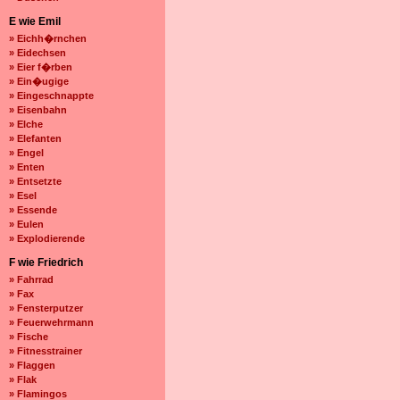
E wie Emil
» Eichh�rnchen
» Eidechsen
» Eier f�rben
» Ein�ugige
» Eingeschnappte
» Eisenbahn
» Elche
» Elefanten
» Engel
» Enten
» Entsetzte
» Esel
» Essende
» Eulen
» Explodierende
F wie Friedrich
» Fahrrad
» Fax
» Fensterputzer
» Feuerwehrmann
» Fische
» Fitnesstrainer
» Flaggen
» Flak
» Flamingos