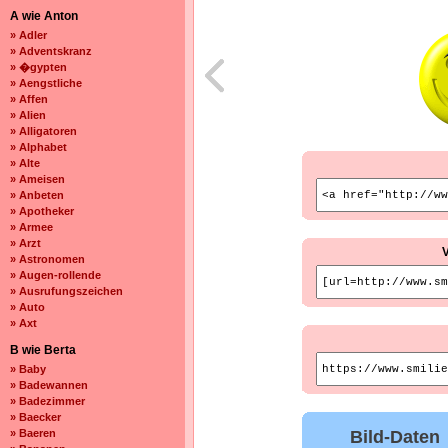
A wie Anton
» Adler
» Adventskranz
» �gypten
» Aengstliche
» Affen
» Alien
» Alligatoren
» Alphabet
» Alte
» Ameisen
» Anbeten
» Apotheker
» Armee
» Arzt
» Astronomen
» Augen-rollende
» Ausrufungszeichen
» Auto
» Axt
B wie Berta
» Baby
» Badewannen
» Badezimmer
» Baecker
» Baeren
Bild-Daten