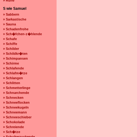
» Ruhe
S wie Samuel
» Sabbern
» Sarkastische
» Sauna
» Schadenfrohe
» Sch�fchen-z�hlende
» Schafe
» Schiffe
» Schilder
» Schildkr�ten
» Schimpansen
» Schirme
» Schlafende
» Schlafm�tze
» Schlangen
» Schlitten
» Schmetterlinge
» Schnarchende
» Schnecken
» Schneeflocken
» Schneekugeln
» Schneemann
» Schneeschieber
» Schokolade
» Schreiende
» Sch�tze
» Schulterzuckende