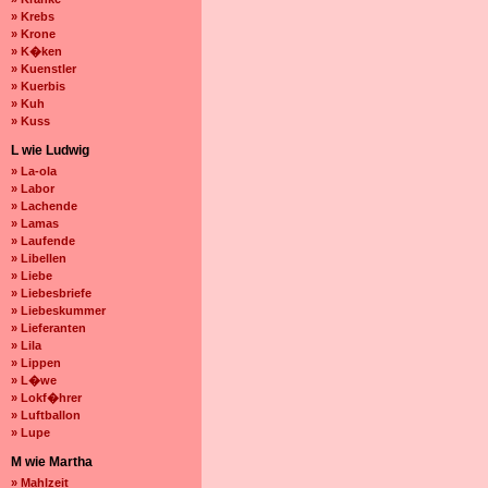
» Krebs
» Krone
» K�ken
» Kuenstler
» Kuerbis
» Kuh
» Kuss
L wie Ludwig
» La-ola
» Labor
» Lachende
» Lamas
» Laufende
» Libellen
» Liebe
» Liebesbriefe
» Liebeskummer
» Lieferanten
» Lila
» Lippen
» L�we
» Lokf�hrer
» Luftballon
» Lupe
M wie Martha
» Mahlzeit