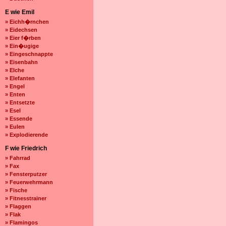
E wie Emil
» Eichh�rnchen
» Eidechsen
» Eier f�rben
» Ein�ugige
» Eingeschnappte
» Eisenbahn
» Elche
» Elefanten
» Engel
» Enten
» Entsetzte
» Esel
» Essende
» Eulen
» Explodierende
F wie Friedrich
» Fahrrad
» Fax
» Fensterputzer
» Feuerwehrmann
» Fische
» Fitnesstrainer
» Flaggen
» Flak
» Flamingos