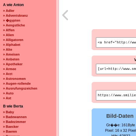
A wie Anton
» Adler
» Adventskranz
» �gypten
» Aengstliche
» Affen
» Alien
» Alligatoren
» Alphabet
» Alte
» Ameisen
» Anbeten
» Apotheker
» Armee
» Arzt
» Astronomen
» Augen-rollende
» Ausrufungszeichen
» Auto
» Axt
B wie Berta
» Baby
Bild-Daten
» Badewannen
» Badezimmer
Gr��e: 161Byte
» Baecker
Pixel: 16 x 32 Pixe
» Baeren