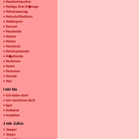
» Haubentaucher
» Heilige Drei K�nige
» Heiratsantrag
» Heissluftballons
» Helikopter
» Herzen
» Heulende
» Hexen
» Hirten
» Hochzeit
» Holzhackende
» H�pfende
» Hufeisen
» Huhn
» Hummer
» Hunde
» Hut
I wie Ida
» Ich-liebe-dich
» Ich-vermisse-dich
» Igel
» Indianer
» Insekten
J wie Julius
» Jaeger
» Jeeps