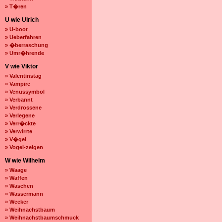
» T�ren
U wie Ulrich
» U-boot
» Ueberfahren
» �berraschung
» Umr�hrende
V wie Viktor
» Valentinstag
» Vampire
» Venussymbol
» Verbannt
» Verdrossene
» Verlegene
» Verr�ckte
» Verwirrte
» V�gel
» Vogel-zeigen
W wie Wilhelm
» Waage
» Waffen
» Waschen
» Wassermann
» Wecker
» Weihnachstbaum
» Weihnachstbaumschmuck