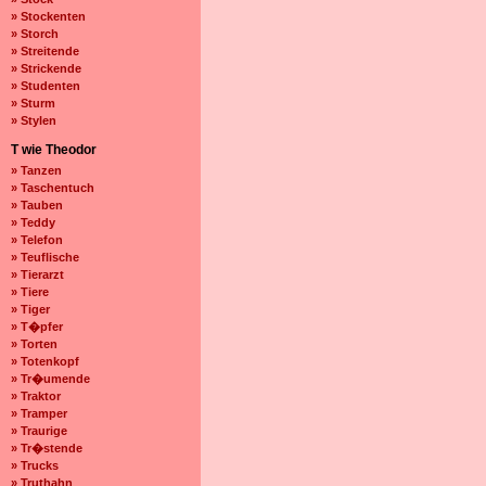
» Stockenten
» Storch
» Streitende
» Strickende
» Studenten
» Sturm
» Stylen
T wie Theodor
» Tanzen
» Taschentuch
» Tauben
» Teddy
» Telefon
» Teuflische
» Tierarzt
» Tiere
» Tiger
» T�pfer
» Torten
» Totenkopf
» Tr�umende
» Traktor
» Tramper
» Traurige
» Tr�stende
» Trucks
» Truthahn