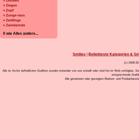
» Zensiert
» Ziegen
» Zopf
» Zunge-raus
» Zwillinge
» Zwinkernde
0 wie Alles andere...
Smilies
|
Beliebteste Kategorien & Sm
(c) 2008-20
Alle im Archiv befindlichen Grafiken wurden entweder von uns erstellt oder sind frei im Web verfügbar. So
entsprechende Grafi
Alle genannten oder gezeigten Marken- und Produktbeze