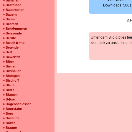
Hits: 62832
» Bananen
» Bastelnde
Downloads: 5061
» Bauarbeiter
» Bauern
» Baum
ha
» Beamen
» Beh�mmerte
» Beissende
Unter dem Bild gibt es be
» Berufe
den Link zu uns drin, um
» Besch�mte
» Betende
» Bett
» Bewerfen
» Biber
» Bienen
» Bildhauer
» Biologen
» Bischoff
» Blaue
» Blitze
» Blumen
» B�se
» Bogenschiessen
» Bootsfahrt
» Borg
» Boxende
» Boxer
» Braune