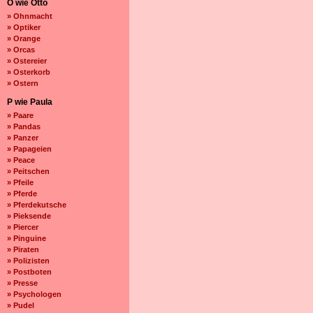
O wie Otto
» Ohnmacht
» Optiker
» Orange
» Orcas
» Ostereier
» Osterkorb
» Ostern
P wie Paula
» Paare
» Pandas
» Panzer
» Papageien
» Peace
» Peitschen
» Pfeile
» Pferde
» Pferdekutsche
» Pieksende
» Piercer
» Pinguine
» Piraten
» Polizisten
» Postboten
» Presse
» Psychologen
» Pudel