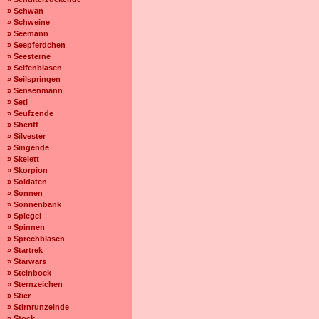
» Schwan
» Schweine
» Seemann
» Seepferdchen
» Seesterne
» Seifenblasen
» Seilspringen
» Sensenmann
» Seti
» Seufzende
» Sheriff
» Silvester
» Singende
» Skelett
» Skorpion
» Soldaten
» Sonnen
» Sonnenbank
» Spiegel
» Spinnen
» Sprechblasen
» Startrek
» Starwars
» Steinbock
» Sternzeichen
» Stier
» Stirnrunzelnde
» Stock