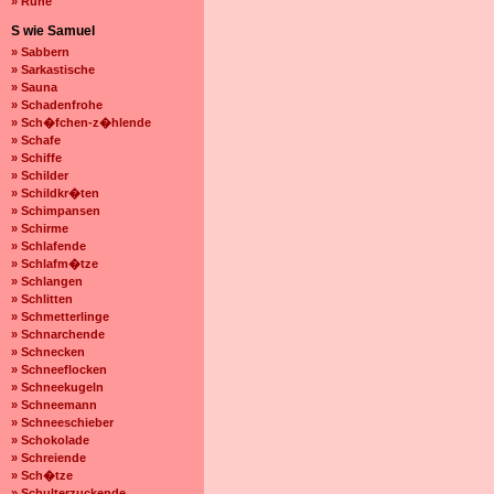
» Ruhe
S wie Samuel
» Sabbern
» Sarkastische
» Sauna
» Schadenfrohe
» Sch�fchen-z�hlende
» Schafe
» Schiffe
» Schilder
» Schildkr�ten
» Schimpansen
» Schirme
» Schlafende
» Schlafm�tze
» Schlangen
» Schlitten
» Schmetterlinge
» Schnarchende
» Schnecken
» Schneeflocken
» Schneekugeln
» Schneemann
» Schneeschieber
» Schokolade
» Schreiende
» Sch�tze
» Schulterzuckende