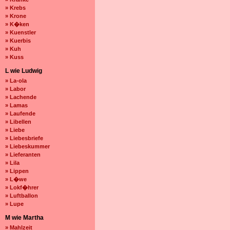
» Krebs
» Krone
» K�ken
» Kuenstler
» Kuerbis
» Kuh
» Kuss
L wie Ludwig
» La-ola
» Labor
» Lachende
» Lamas
» Laufende
» Libellen
» Liebe
» Liebesbriefe
» Liebeskummer
» Lieferanten
» Lila
» Lippen
» L�we
» Lokf�hrer
» Luftballon
» Lupe
M wie Martha
» Mahlzeit