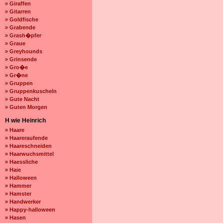
» Giraffen
» Gitarren
» Goldfische
» Grabende
» Grash�pfer
» Graue
» Greyhounds
» Grinsende
» Gro�e
» Gr�ne
» Gruppen
» Gruppenkuscheln
» Gute Nacht
» Guten Morgen
H wie Heinrich
» Haare
» Haareraufende
» Haareschneiden
» Haarwuchsmittel
» Haessliche
» Haie
» Halloween
» Hammer
» Hamster
» Handwerker
» Happy-halloween
» Hasen