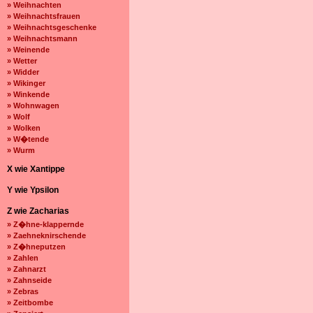
» Weihnachten
» Weihnachtsfrauen
» Weihnachtsgeschenke
» Weihnachtsmann
» Weinende
» Wetter
» Widder
» Wikinger
» Winkende
» Wohnwagen
» Wolf
» Wolken
» W�tende
» Wurm
X wie Xantippe
Y wie Ypsilon
Z wie Zacharias
» Z�hne-klappernde
» Zaehneknirschende
» Z�hneputzen
» Zahlen
» Zahnarzt
» Zahnseide
» Zebras
» Zeitbombe