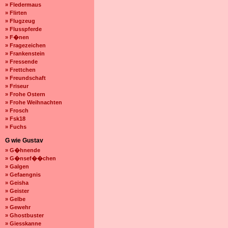
» Fledermaus
» Flirten
» Flugzeug
» Flusspferde
» F�nen
» Fragezeichen
» Frankenstein
» Fressende
» Frettchen
» Freundschaft
» Friseur
» Frohe Ostern
» Frohe Weihnachten
» Frosch
» Fsk18
» Fuchs
G wie Gustav
» G�hnende
» G�nsef��chen
» Galgen
» Gefaengnis
» Geisha
» Geister
» Gelbe
» Gewehr
» Ghostbuster
» Giesskanne