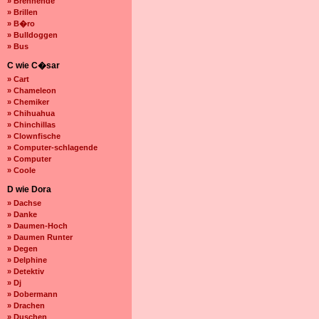
» Brennende
» Brillen
» B�ro
» Bulldoggen
» Bus
C wie C�sar
» Cart
» Chameleon
» Chemiker
» Chihuahua
» Chinchillas
» Clownfische
» Computer-schlagende
» Computer
» Coole
D wie Dora
» Dachse
» Danke
» Daumen-Hoch
» Daumen Runter
» Degen
» Delphine
» Detektiv
» Dj
» Dobermann
» Drachen
» Duschen