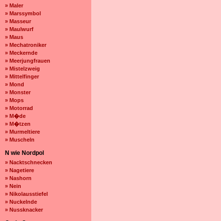
» Maler
» Marssymbol
» Masseur
» Maulwurf
» Maus
» Mechatroniker
» Meckernde
» Meerjungfrauen
» Mistelzweig
» Mittelfinger
» Mond
» Monster
» Mops
» Motorrad
» M�de
» M�tzen
» Murmeltiere
» Muscheln
N wie Nordpol
» Nacktschnecken
» Nagetiere
» Nashorn
» Nein
» Nikolausstiefel
» Nuckelnde
» Nussknacker