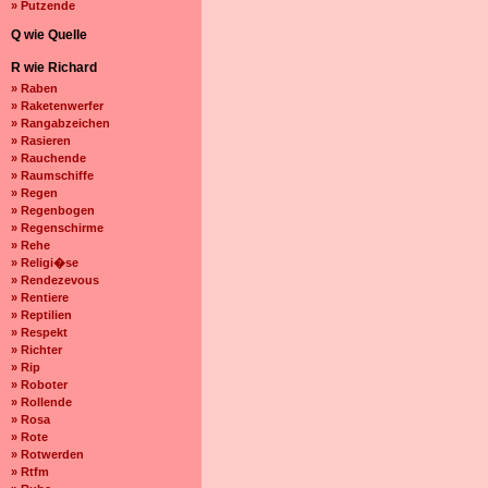
» Putzende
Q wie Quelle
R wie Richard
» Raben
» Raketenwerfer
» Rangabzeichen
» Rasieren
» Rauchende
» Raumschiffe
» Regen
» Regenbogen
» Regenschirme
» Rehe
» Religi�se
» Rendezevous
» Rentiere
» Reptilien
» Respekt
» Richter
» Rip
» Roboter
» Rollende
» Rosa
» Rote
» Rotwerden
» Rtfm