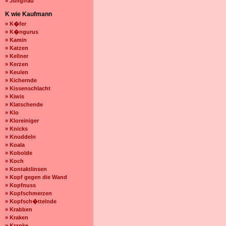
» Jungfrau
K wie Kaufmann
» K�fer
» K�ngurus
» Kamin
» Katzen
» Kellner
» Kerzen
» Keulen
» Kichernde
» Kissenschlacht
» Kiwis
» Klatschende
» Klo
» Kloreiniger
» Knicks
» Knuddeln
» Koala
» Kobolde
» Koch
» Kontaktlinsen
» Kopf gegen die Wand
» Kopfnuss
» Kopfschmerzen
» Kopfsch�ttelnde
» Krabben
» Kraken
» Kranke