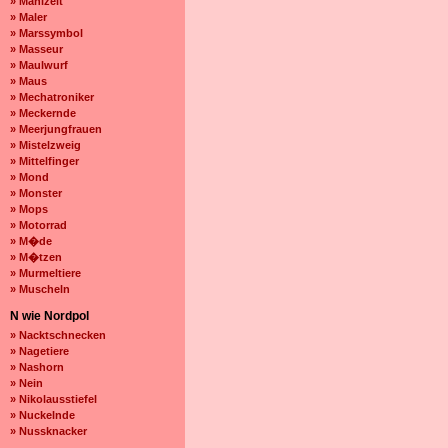
» Mahlzeit
» Maler
» Marssymbol
» Masseur
» Maulwurf
» Maus
» Mechatroniker
» Meckernde
» Meerjungfrauen
» Mistelzweig
» Mittelfinger
» Mond
» Monster
» Mops
» Motorrad
» M�de
» M�tzen
» Murmeltiere
» Muscheln
N wie Nordpol
» Nacktschnecken
» Nagetiere
» Nashorn
» Nein
» Nikolausstiefel
» Nuckelnde
» Nussknacker