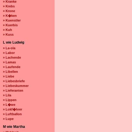
» Kranke
» Krebs
» Krone
» K�ken
» Kuenstler
» Kuerbis
» Kuh
» Kuss
L wie Ludwig
» La-ola
» Labor
» Lachende
» Lamas
» Laufende
» Libellen
» Liebe
» Liebesbriefe
» Liebeskummer
» Lieferanten
» Lila
» Lippen
» L�we
» Lokf�hrer
» Luftballon
» Lupe
M wie Martha