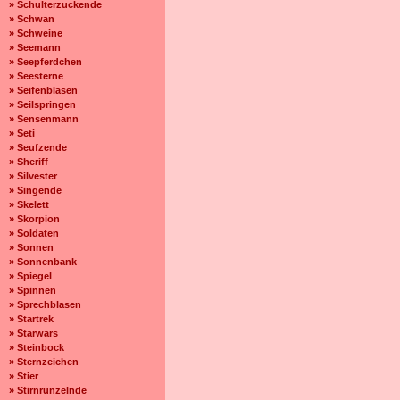
» Schulterzuckende
» Schwan
» Schweine
» Seemann
» Seepferdchen
» Seesterne
» Seifenblasen
» Seilspringen
» Sensenmann
» Seti
» Seufzende
» Sheriff
» Silvester
» Singende
» Skelett
» Skorpion
» Soldaten
» Sonnen
» Sonnenbank
» Spiegel
» Spinnen
» Sprechblasen
» Startrek
» Starwars
» Steinbock
» Sternzeichen
» Stier
» Stirnrunzelnde