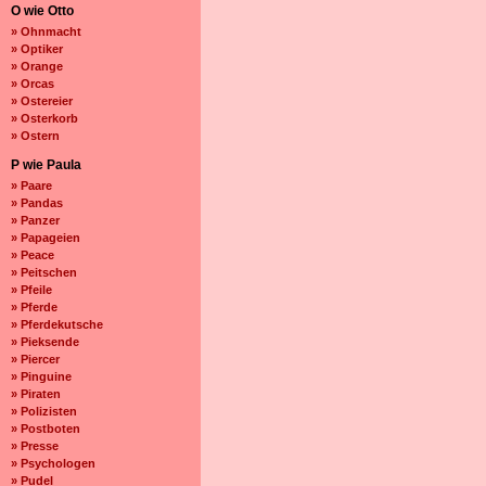
O wie Otto
» Ohnmacht
» Optiker
» Orange
» Orcas
» Ostereier
» Osterkorb
» Ostern
P wie Paula
» Paare
» Pandas
» Panzer
» Papageien
» Peace
» Peitschen
» Pfeile
» Pferde
» Pferdekutsche
» Pieksende
» Piercer
» Pinguine
» Piraten
» Polizisten
» Postboten
» Presse
» Psychologen
» Pudel