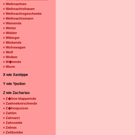
» Weihnachten
» Weihnachtsfrauen
» Weihnachtsgeschenke
» Weihnachtsmann
» Weinende
» Wetter
» Widder
» Wikinger
» Winkende
» Wohnwagen
» Wolf
» Wolken
» W�tende
» Wurm
X wie Xantippe
Y wie Ypsilon
Z wie Zacharias
» Z�hne-klappernde
» Zaehneknirschende
» Z�hneputzen
» Zahlen
» Zahnarzt
» Zahnseide
» Zebras
» Zeitbombe