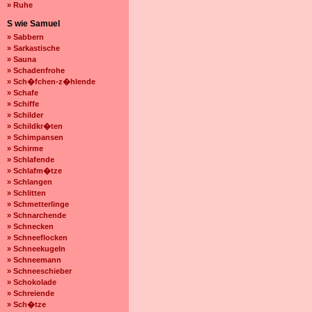
» Ruhe
S wie Samuel
» Sabbern
» Sarkastische
» Sauna
» Schadenfrohe
» Sch�fchen-z�hlende
» Schafe
» Schiffe
» Schilder
» Schildkr�ten
» Schimpansen
» Schirme
» Schlafende
» Schlafm�tze
» Schlangen
» Schlitten
» Schmetterlinge
» Schnarchende
» Schnecken
» Schneeflocken
» Schneekugeln
» Schneemann
» Schneeschieber
» Schokolade
» Schreiende
» Sch�tze