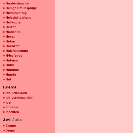
» Haubentaucher
» Heilige Drei K�nige
» Heiratsantrag
» Heissluftballons
» Helikopter
» Herzen
» Heulende
» Hexen
» Hirten
» Hochzeit
» Holzhackende
» H�pfende
» Hufeisen
» Huhn
» Hummer
» Hunde
» Hut
I wie Ida
» Ich-liebe-dich
» Ich-vermisse-dich
» Igel
» Indianer
» Insekten
J wie Julius
» Jaeger
» Jeeps