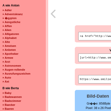
A wie Anton
» Adler
» Adventskranz
» �gypten
» Aengstliche
» Affen
» Alien
» Alligatoren
» Alphabet
» Alte
» Ameisen
» Anbeten
» Apotheker
» Armee
» Arzt
» Astronomen
» Augen-rollende
» Ausrufungszeichen
» Auto
» Axt
B wie Berta
» Baby
Bild-Daten
» Badewannen
» Badezimmer
Gr��e: 858Byte
» Baecker
Pixel: 38 x 26 Pixe
» Baeren