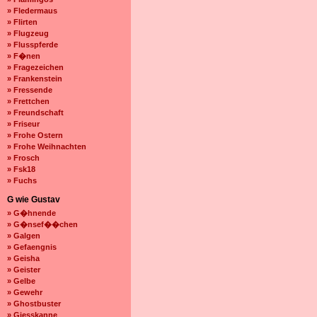
» Fledermaus
» Flirten
» Flugzeug
» Flusspferde
» F�nen
» Fragezeichen
» Frankenstein
» Fressende
» Frettchen
» Freundschaft
» Friseur
» Frohe Ostern
» Frohe Weihnachten
» Frosch
» Fsk18
» Fuchs
G wie Gustav
» G�hnende
» G�nsef��chen
» Galgen
» Gefaengnis
» Geisha
» Geister
» Gelbe
» Gewehr
» Ghostbuster
» Giesskanne