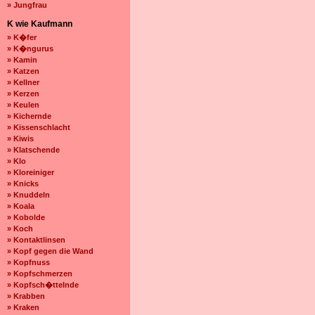
» Jungfrau
K wie Kaufmann
» K�fer
» K�ngurus
» Kamin
» Katzen
» Kellner
» Kerzen
» Keulen
» Kichernde
» Kissenschlacht
» Kiwis
» Klatschende
» Klo
» Kloreiniger
» Knicks
» Knuddeln
» Koala
» Kobolde
» Koch
» Kontaktlinsen
» Kopf gegen die Wand
» Kopfnuss
» Kopfschmerzen
» Kopfsch�ttelnde
» Krabben
» Kraken