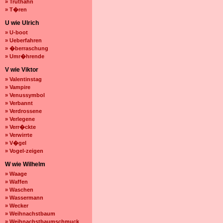
» Truthahn
» T�ren
U wie Ulrich
» U-boot
» Ueberfahren
» �berraschung
» Umr�hrende
V wie Viktor
» Valentinstag
» Vampire
» Venussymbol
» Verbannt
» Verdrossene
» Verlegene
» Verr�ckte
» Verwirrte
» V�gel
» Vogel-zeigen
W wie Wilhelm
» Waage
» Waffen
» Waschen
» Wassermann
» Wecker
» Weihnachstbaum
» Weihnachstbaumschmuck