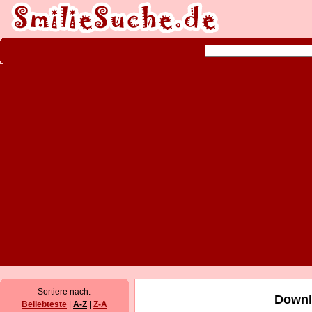
Sortiere nach:
Downl
Beliebteste
|
A-Z
|
Z-A