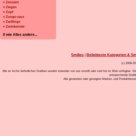
» Zensiert
» Ziegen
» Zopf
» Zunge-raus
» Zwillinge
» Zwinkernde
0 wie Alles andere...
Smilies
|
Beliebteste Kategorien & Sm
(c) 2008-20
Alle im Archiv befindlichen Grafiken wurden entweder von uns erstellt oder sind frei im Web verfügbar. So
entsprechende Grafi
Alle genannten oder gezeigten Marken- und Produktbeze