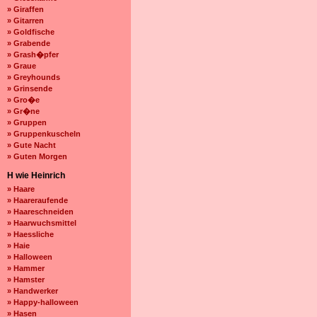
» Giraffen
» Gitarren
» Goldfische
» Grabende
» Grash�pfer
» Graue
» Greyhounds
» Grinsende
» Gro�e
» Gr�ne
» Gruppen
» Gruppenkuscheln
» Gute Nacht
» Guten Morgen
H wie Heinrich
» Haare
» Haareraufende
» Haareschneiden
» Haarwuchsmittel
» Haessliche
» Haie
» Halloween
» Hammer
» Hamster
» Handwerker
» Happy-halloween
» Hasen