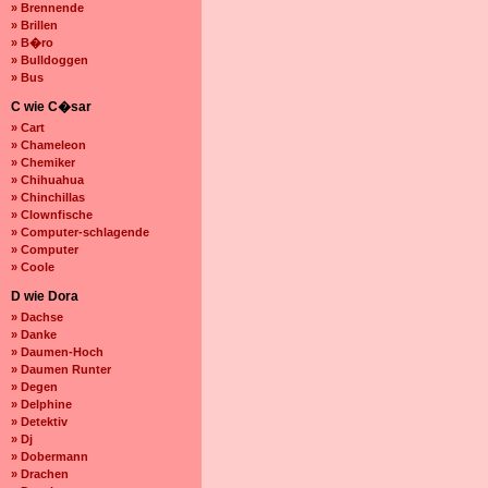
» Brennende
» Brillen
» B�ro
» Bulldoggen
» Bus
C wie C�sar
» Cart
» Chameleon
» Chemiker
» Chihuahua
» Chinchillas
» Clownfische
» Computer-schlagende
» Computer
» Coole
D wie Dora
» Dachse
» Danke
» Daumen-Hoch
» Daumen Runter
» Degen
» Delphine
» Detektiv
» Dj
» Dobermann
» Drachen