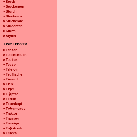
» Stock
» Stockenten
» Storch
» Streitende
» Strickende
» Studenten
» Sturm
» Stylen
T wie Theodor
» Tanzen
» Taschentuch
» Tauben
» Teddy
» Telefon
» Teuflische
» Tierarzt
» Tiere
» Tiger
» T�pfer
» Torten
» Totenkopf
» Tr�umende
» Traktor
» Tramper
» Traurige
» Tr�stende
» Trucks