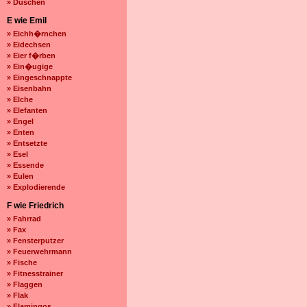
» Duschen
E wie Emil
» Eichh�rnchen
» Eidechsen
» Eier f�rben
» Ein�ugige
» Eingeschnappte
» Eisenbahn
» Elche
» Elefanten
» Engel
» Enten
» Entsetzte
» Esel
» Essende
» Eulen
» Explodierende
F wie Friedrich
» Fahrrad
» Fax
» Fensterputzer
» Feuerwehrmann
» Fische
» Fitnesstrainer
» Flaggen
» Flak
» Flamingos