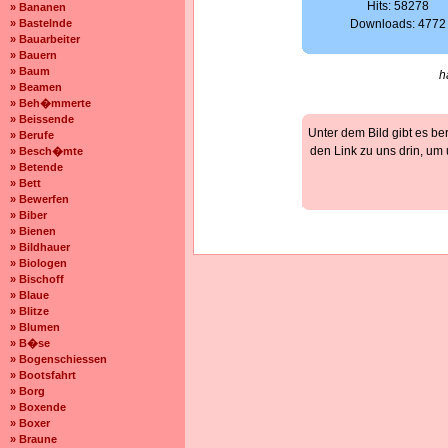
Hits: 58278
» Bananen
» Bastelnde
Downloads: 4772
» Bauarbeiter
» Bauern
» Baum
h
» Beamen
» Beh�mmerte
» Beissende
Unter dem Bild gibt es be
» Berufe
den Link zu uns drin, um
» Besch�mte
» Betende
» Bett
» Bewerfen
» Biber
» Bienen
» Bildhauer
» Biologen
» Bischoff
» Blaue
» Blitze
» Blumen
» B�se
» Bogenschiessen
» Bootsfahrt
» Borg
» Boxende
» Boxer
» Braune