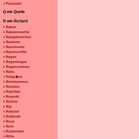
» Putzende
Q wie Quelle
R wie Richard
» Raben
» Raketenwerfer
» Rangabzeichen
» Rasieren
» Rauchende
» Raumschiffe
» Regen
» Regenbogen
» Regenschirme
» Rehe
» Religi�se
» Rendezevous
» Rentiere
» Reptilien
» Respekt
» Richter
» Rip
» Roboter
» Rollende
» Rosa
» Rote
» Rotwerden
» Rtfm