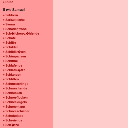
» Ruhe
S wie Samuel
» Sabbern
» Sarkastische
» Sauna
» Schadenfrohe
» Sch�fchen-z�hlende
» Schafe
» Schiffe
» Schilder
» Schildkr�ten
» Schimpansen
» Schirme
» Schlafende
» Schlafm�tze
» Schlangen
» Schlitten
» Schmetterlinge
» Schnarchende
» Schnecken
» Schneeflocken
» Schneekugeln
» Schneemann
» Schneeschieber
» Schokolade
» Schreiende
» Sch�tze