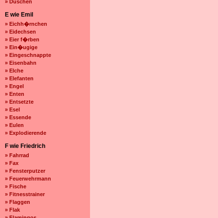
» Duschen
E wie Emil
» Eichh�rnchen
» Eidechsen
» Eier f�rben
» Ein�ugige
» Eingeschnappte
» Eisenbahn
» Elche
» Elefanten
» Engel
» Enten
» Entsetzte
» Esel
» Essende
» Eulen
» Explodierende
F wie Friedrich
» Fahrrad
» Fax
» Fensterputzer
» Feuerwehrmann
» Fische
» Fitnesstrainer
» Flaggen
» Flak
» Flamingos