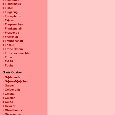
» Fledermaus
» Flirten
» Flugzeug
» Flusspferde
» F�nen
» Fragezeichen
» Frankenstein
» Fressende
» Frettchen
» Freundschaft
» Friseur
» Frohe Ostern
» Frohe Weihnachten
» Frosch
» Fsk18
» Fuchs
G wie Gustav
» G�hnende
» G�nsef��chen
» Galgen
» Gefaengnis
» Geisha
» Geister
» Gelbe
» Gewehr
» Ghostbuster
» Giesskanne