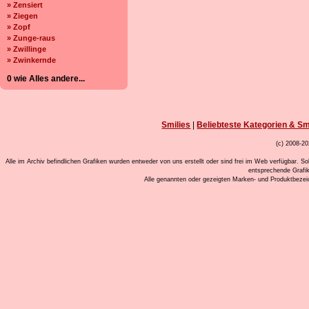
» Zensiert
» Ziegen
» Zopf
» Zunge-raus
» Zwillinge
» Zwinkernde
0 wie Alles andere...
Smilies
|
Beliebteste Kategorien & Sm
(c) 2008-20
Alle im Archiv befindlichen Grafiken wurden entweder von uns erstellt oder sind frei im Web verfügbar. So
entsprechende Grafi
Alle genannten oder gezeigten Marken- und Produktbeze