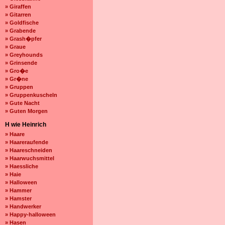
» Giraffen
» Gitarren
» Goldfische
» Grabende
» Grash�pfer
» Graue
» Greyhounds
» Grinsende
» Gro�e
» Gr�ne
» Gruppen
» Gruppenkuscheln
» Gute Nacht
» Guten Morgen
H wie Heinrich
» Haare
» Haareraufende
» Haareschneiden
» Haarwuchsmittel
» Haessliche
» Haie
» Halloween
» Hammer
» Hamster
» Handwerker
» Happy-halloween
» Hasen