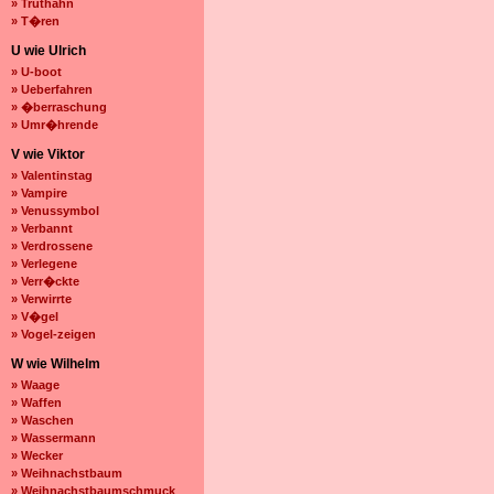
» Truthahn
» T�ren
U wie Ulrich
» U-boot
» Ueberfahren
» �berraschung
» Umr�hrende
V wie Viktor
» Valentinstag
» Vampire
» Venussymbol
» Verbannt
» Verdrossene
» Verlegene
» Verr�ckte
» Verwirrte
» V�gel
» Vogel-zeigen
W wie Wilhelm
» Waage
» Waffen
» Waschen
» Wassermann
» Wecker
» Weihnachstbaum
» Weihnachstbaumschmuck