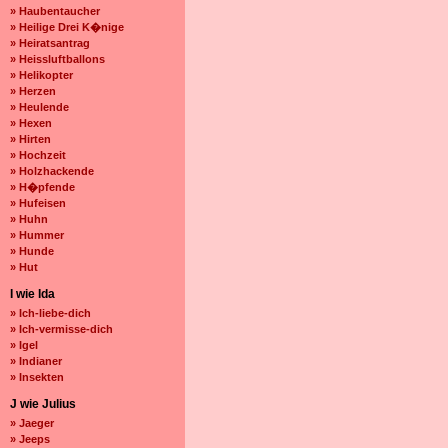
» Haubentaucher
» Heilige Drei K�nige
» Heiratsantrag
» Heissluftballons
» Helikopter
» Herzen
» Heulende
» Hexen
» Hirten
» Hochzeit
» Holzhackende
» H�pfende
» Hufeisen
» Huhn
» Hummer
» Hunde
» Hut
I wie Ida
» Ich-liebe-dich
» Ich-vermisse-dich
» Igel
» Indianer
» Insekten
J wie Julius
» Jaeger
» Jeeps