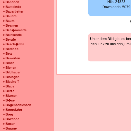
Hits: 24823
» Bananen
» Bastelnde
Downloads: 5079
» Bauarbeiter
» Bauern
» Baum
» Beamen
» Beh�mmerte
» Beissende
Unter dem Bild gibt es be
» Berufe
den Link zu uns drin, um
» Besch�mte
» Betende
» Bett
» Bewerfen
» Biber
» Bienen
» Bildhauer
» Biologen
» Bischoff
» Blaue
» Blitze
» Blumen
» B�se
» Bogenschiessen
» Bootsfahrt
» Borg
» Boxende
» Boxer
» Braune