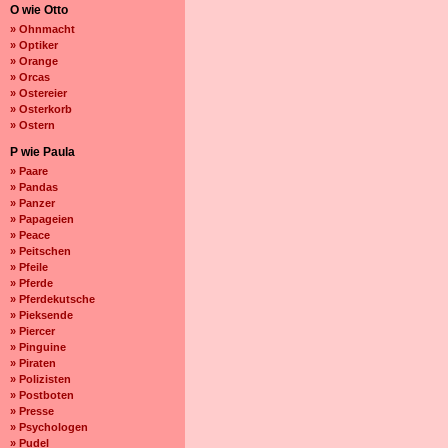
O wie Otto
» Ohnmacht
» Optiker
» Orange
» Orcas
» Ostereier
» Osterkorb
» Ostern
P wie Paula
» Paare
» Pandas
» Panzer
» Papageien
» Peace
» Peitschen
» Pfeile
» Pferde
» Pferdekutsche
» Pieksende
» Piercer
» Pinguine
» Piraten
» Polizisten
» Postboten
» Presse
» Psychologen
» Pudel