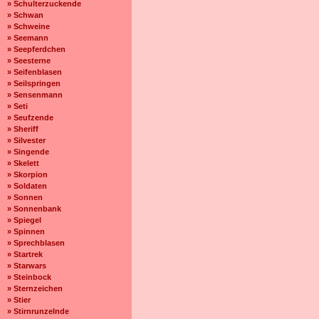
» Schulterzuckende
» Schwan
» Schweine
» Seemann
» Seepferdchen
» Seesterne
» Seifenblasen
» Seilspringen
» Sensenmann
» Seti
» Seufzende
» Sheriff
» Silvester
» Singende
» Skelett
» Skorpion
» Soldaten
» Sonnen
» Sonnenbank
» Spiegel
» Spinnen
» Sprechblasen
» Startrek
» Starwars
» Steinbock
» Sternzeichen
» Stier
» Stirnrunzelnde