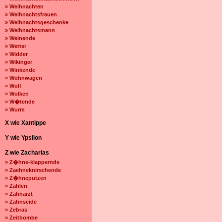
» Weihnachten
» Weihnachtsfrauen
» Weihnachtsgeschenke
» Weihnachtsmann
» Weinende
» Wetter
» Widder
» Wikinger
» Winkende
» Wohnwagen
» Wolf
» Wolken
» W�tende
» Wurm
X wie Xantippe
Y wie Ypsilon
Z wie Zacharias
» Z�hne-klappernde
» Zaehneknirschende
» Z�hneputzen
» Zahlen
» Zahnarzt
» Zahnseide
» Zebras
» Zeitbombe