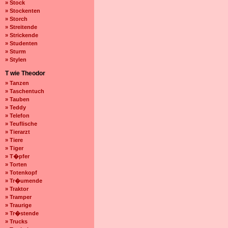
» Stock
» Stockenten
» Storch
» Streitende
» Strickende
» Studenten
» Sturm
» Stylen
T wie Theodor
» Tanzen
» Taschentuch
» Tauben
» Teddy
» Telefon
» Teuflische
» Tierarzt
» Tiere
» Tiger
» T�pfer
» Torten
» Totenkopf
» Tr�umende
» Traktor
» Tramper
» Traurige
» Tr�stende
» Trucks