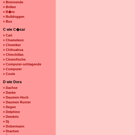
» Brennende
» Brillen
» B�ro
» Bulldoggen
» Bus
C wie C�sar
» Cart
» Chameleon
» Chemiker
» Chihuahua
» Chinchillas
» Clownfische
» Computer-schlagende
» Computer
» Coole
D wie Dora
» Dachse
» Danke
» Daumen-Hoch
» Daumen Runter
» Degen
» Delphine
» Detektiv
» Dj
» Dobermann
» Drachen