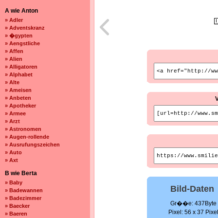
A wie Anton
» Adler
» Adventskranz
» �gypten
» Aengstliche
» Affen
» Alien
» Alligatoren
» Alphabet
» Alte
» Ameisen
» Anbeten
» Apotheker
» Armee
» Arzt
» Astronomen
» Augen-rollende
» Ausrufungszeichen
» Auto
» Axt
B wie Berta
» Baby
Bild-Daten
» Badewannen
» Badezimmer
Gr��e: 437Byte
» Baecker
Pixel: 56 x 37 Pixe
» Baeren