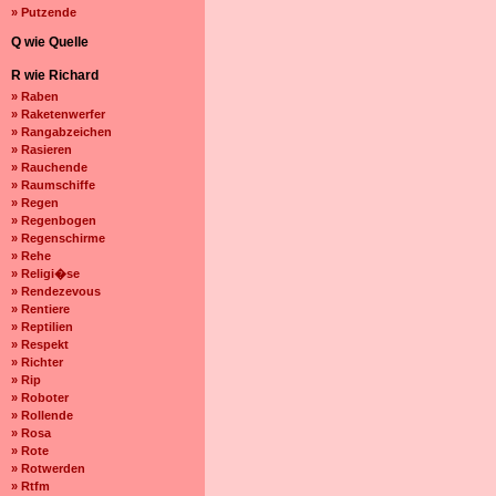
» Putzende
Q wie Quelle
R wie Richard
» Raben
» Raketenwerfer
» Rangabzeichen
» Rasieren
» Rauchende
» Raumschiffe
» Regen
» Regenbogen
» Regenschirme
» Rehe
» Religi�se
» Rendezevous
» Rentiere
» Reptilien
» Respekt
» Richter
» Rip
» Roboter
» Rollende
» Rosa
» Rote
» Rotwerden
» Rtfm