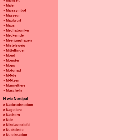
» Mahlzeit
» Maler
» Marssymbol
» Masseur
» Maulwurf
» Maus
» Mechatroniker
» Meckernde
» Meerjungfrauen
» Mistelzweig
» Mittelfinger
» Mond
» Monster
» Mops
» Motorrad
» M�de
» M�tzen
» Murmeltiere
» Muscheln
N wie Nordpol
» Nacktschnecken
» Nagetiere
» Nashorn
» Nein
» Nikolausstiefel
» Nuckelnde
» Nussknacker