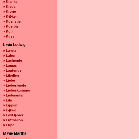
» Kranke
» Krebs
» Krone
» K�ken
» Kuenstler
» Kuerbis
» Kuh
» Kuss
L wie Ludwig
» La-ola
» Labor
» Lachende
» Lamas
» Laufende
» Libellen
» Liebe
» Liebesbriefe
» Liebeskummer
» Lieferanten
» Lila
» Lippen
» L�we
» Lokf�hrer
» Luftballon
» Lupe
M wie Martha