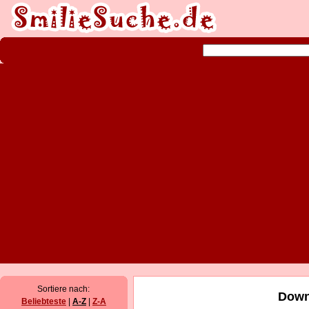
Sortiere nach:
Down
Beliebteste
|
A-Z
|
Z-A