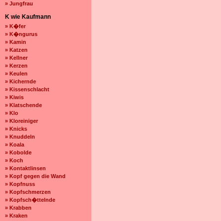
» Jungfrau
K wie Kaufmann
» K�fer
» K�ngurus
» Kamin
» Katzen
» Kellner
» Kerzen
» Keulen
» Kichernde
» Kissenschlacht
» Kiwis
» Klatschende
» Klo
» Kloreiniger
» Knicks
» Knuddeln
» Koala
» Kobolde
» Koch
» Kontaktlinsen
» Kopf gegen die Wand
» Kopfnuss
» Kopfschmerzen
» Kopfsch�ttelnde
» Krabben
» Kraken