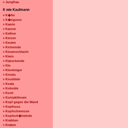
» Jungfrau
K wie Kaufmann
» K�fer
» K�ngurus
» Kamin
» Katzen
» Kellner
» Kerzen
» Keulen
» Kichernde
» Kissenschlacht
» Kiwis
» Klatschende
» Klo
» Kloreiniger
» Knicks
» Knuddeln
» Koala
» Kobolde
» Koch
» Kontaktlinsen
» Kopf gegen die Wand
» Kopfnuss
» Kopfschmerzen
» Kopfsch�ttelnde
» Krabben
» Kraken