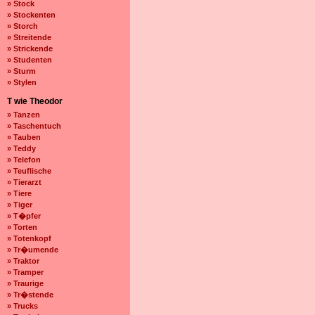
» Stock
» Stockenten
» Storch
» Streitende
» Strickende
» Studenten
» Sturm
» Stylen
T wie Theodor
» Tanzen
» Taschentuch
» Tauben
» Teddy
» Telefon
» Teuflische
» Tierarzt
» Tiere
» Tiger
» T�pfer
» Torten
» Totenkopf
» Tr�umende
» Traktor
» Tramper
» Traurige
» Tr�stende
» Trucks