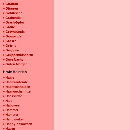
» Giraffen
» Gitarren
» Goldfische
» Grabende
» Grash�pfer
» Graue
» Greyhounds
» Grinsende
» Gro�e
» Gr�ne
» Gruppen
» Gruppenkuscheln
» Gute Nacht
» Guten Morgen
H wie Heinrich
» Haare
» Haareraufende
» Haareschneiden
» Haarwuchsmittel
» Haessliche
» Haie
» Halloween
» Hammer
» Hamster
» Handwerker
» Happy-halloween
» Hasen