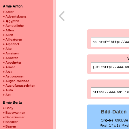
A wie Anton
» Adler
» Adventskranz
» �gypten
» Aengstliche
» Affen
» Alien
» Alligatoren
» Alphabet
» Alte
» Ameisen
» Anbeten
» Apotheker
» Armee
» Arzt
» Astronomen
» Augen-rollende
» Ausrufungszeichen
» Auto
» Axt
B wie Berta
» Baby
Bild-Daten
» Badewannen
» Badezimmer
Gr��e: 696Byte
» Baecker
Pixel: 17 x 17 Pixe
» Baeren