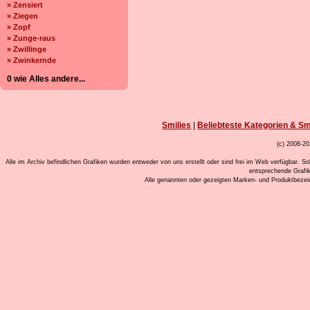
» Zensiert
» Ziegen
» Zopf
» Zunge-raus
» Zwillinge
» Zwinkernde
0 wie Alles andere...
Smilies
|
Beliebteste Kategorien & Sm
(c) 2008-20
Alle im Archiv befindlichen Grafiken wurden entweder von uns erstellt oder sind frei im Web verfügbar. So
entsprechende Grafi
Alle genannten oder gezeigten Marken- und Produktbeze