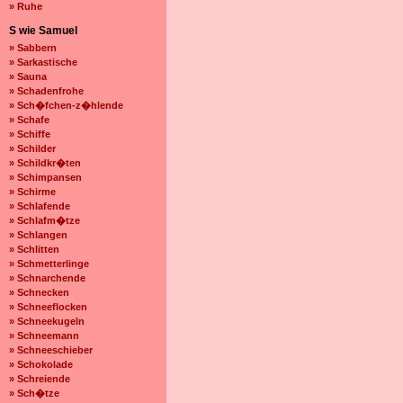
» Ruhe
S wie Samuel
» Sabbern
» Sarkastische
» Sauna
» Schadenfrohe
» Sch�fchen-z�hlende
» Schafe
» Schiffe
» Schilder
» Schildkr�ten
» Schimpansen
» Schirme
» Schlafende
» Schlafm�tze
» Schlangen
» Schlitten
» Schmetterlinge
» Schnarchende
» Schnecken
» Schneeflocken
» Schneekugeln
» Schneemann
» Schneeschieber
» Schokolade
» Schreiende
» Sch�tze