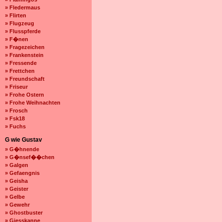
» Fledermaus
» Flirten
» Flugzeug
» Flusspferde
» F�nen
» Fragezeichen
» Frankenstein
» Fressende
» Frettchen
» Freundschaft
» Friseur
» Frohe Ostern
» Frohe Weihnachten
» Frosch
» Fsk18
» Fuchs
G wie Gustav
» G�hnende
» G�nsef��chen
» Galgen
» Gefaengnis
» Geisha
» Geister
» Gelbe
» Gewehr
» Ghostbuster
» Giesskanne