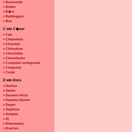
» Brennende
» Brillen
» B�ro
» Bulldoggen
» Bus
C wie C�sar
» Cart
» Chameleon
» Chemiker
» Chihuahua
» Chinchillas
» Clownfische
» Computer-schlagende
» Computer
» Coole
D wie Dora
» Dachse
» Danke
» Daumen-Hoch
» Daumen Runter
» Degen
» Delphine
» Detektiv
» Dj
» Dobermann
» Drachen