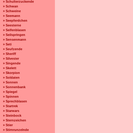
» Schulterzuckende
» Schwan
» Schweine
» Seemann
» Seepferdchen
» Seesterne
» Seifenblasen
» Seilspringen
» Sensenmann
» Seti
» Seufzende
» Sheriff
» Silvester
» Singende
» Skelett
» Skorpion
» Soldaten
» Sonnen
» Sonnenbank
» Spiegel
» Spinnen
» Sprechblasen
» Startrek
» Starwars
» Steinbock
» Sternzeichen
» Stier
» Stirnrunzelnde