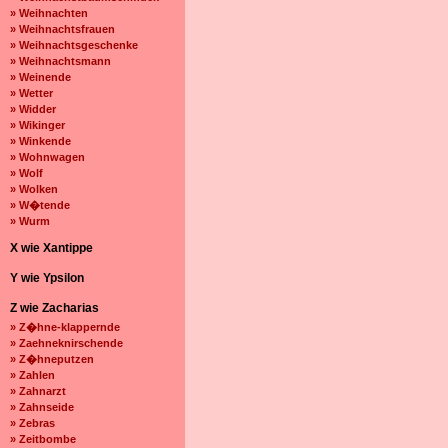
» Weihnachten
» Weihnachtsfrauen
» Weihnachtsgeschenke
» Weihnachtsmann
» Weinende
» Wetter
» Widder
» Wikinger
» Winkende
» Wohnwagen
» Wolf
» Wolken
» W�tende
» Wurm
X wie Xantippe
Y wie Ypsilon
Z wie Zacharias
» Z�hne-klappernde
» Zaehneknirschende
» Z�hneputzen
» Zahlen
» Zahnarzt
» Zahnseide
» Zebras
» Zeitbombe