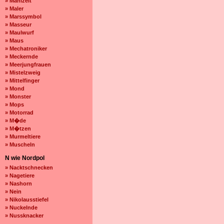
» Mahlzeit
» Maler
» Marssymbol
» Masseur
» Maulwurf
» Maus
» Mechatroniker
» Meckernde
» Meerjungfrauen
» Mistelzweig
» Mittelfinger
» Mond
» Monster
» Mops
» Motorrad
» M�de
» M�tzen
» Murmeltiere
» Muscheln
N wie Nordpol
» Nacktschnecken
» Nagetiere
» Nashorn
» Nein
» Nikolausstiefel
» Nuckelnde
» Nussknacker