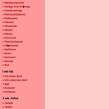
» Haubentaucher
» Heilige Drei K�nige
» Heiratsantrag
» Heissluftballons
» Helikopter
» Herzen
» Heulende
» Hexen
» Hirten
» Hochzeit
» Holzhackende
» H�pfende
» Hufeisen
» Huhn
» Hummer
» Hunde
» Hut
I wie Ida
» Ich-liebe-dich
» Ich-vermisse-dich
» Igel
» Indianer
» Insekten
J wie Julius
» Jaeger
» Jeeps