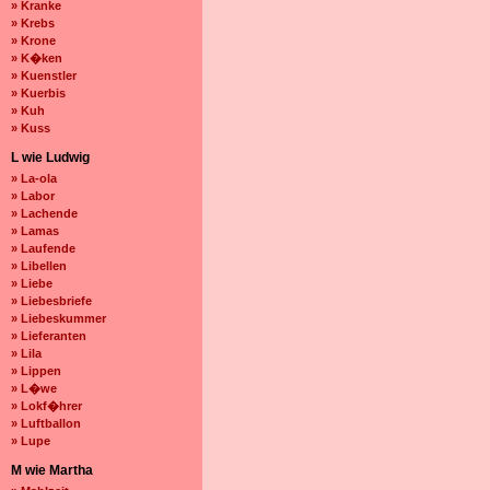
» Kranke
» Krebs
» Krone
» K�ken
» Kuenstler
» Kuerbis
» Kuh
» Kuss
L wie Ludwig
» La-ola
» Labor
» Lachende
» Lamas
» Laufende
» Libellen
» Liebe
» Liebesbriefe
» Liebeskummer
» Lieferanten
» Lila
» Lippen
» L�we
» Lokf�hrer
» Luftballon
» Lupe
M wie Martha