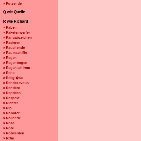
» Putzende
Q wie Quelle
R wie Richard
» Raben
» Raketenwerfer
» Rangabzeichen
» Rasieren
» Rauchende
» Raumschiffe
» Regen
» Regenbogen
» Regenschirme
» Rehe
» Religi�se
» Rendezevous
» Rentiere
» Reptilien
» Respekt
» Richter
» Rip
» Roboter
» Rollende
» Rosa
» Rote
» Rotwerden
» Rtfm