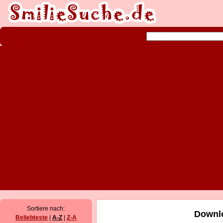
Sortiere nach:
Downlo
Beliebteste
|
A-Z
|
Z-A