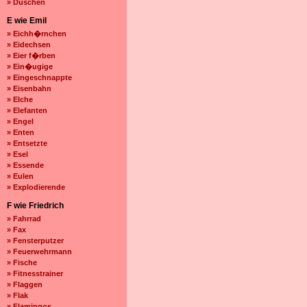
» Duschen
E wie Emil
» Eichh�rnchen
» Eidechsen
» Eier f�rben
» Ein�ugige
» Eingeschnappte
» Eisenbahn
» Elche
» Elefanten
» Engel
» Enten
» Entsetzte
» Esel
» Essende
» Eulen
» Explodierende
F wie Friedrich
» Fahrrad
» Fax
» Fensterputzer
» Feuerwehrmann
» Fische
» Fitnesstrainer
» Flaggen
» Flak
» Flamingos