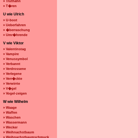
» Truthahn
» T�ren
U wie Ulrich
» U-boot
» Ueberfahren
» �berraschung
» Umr�hrende
V wie Viktor
» Valentinstag
» Vampire
» Venussymbol
» Verbannt
» Verdrossene
» Verlegene
» Verr�ckte
» Verwirrte
» V�gel
» Vogel-zeigen
W wie Wilhelm
» Waage
» Waffen
» Waschen
» Wassermann
» Wecker
» Weihnachstbaum
» Weihnachstbaumschmuck