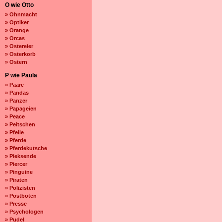
O wie Otto
» Ohnmacht
» Optiker
» Orange
» Orcas
» Ostereier
» Osterkorb
» Ostern
P wie Paula
» Paare
» Pandas
» Panzer
» Papageien
» Peace
» Peitschen
» Pfeile
» Pferde
» Pferdekutsche
» Pieksende
» Piercer
» Pinguine
» Piraten
» Polizisten
» Postboten
» Presse
» Psychologen
» Pudel