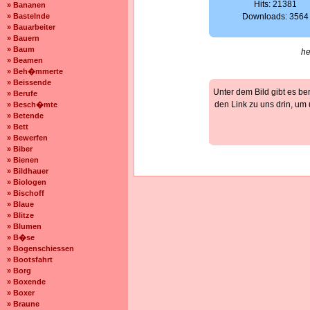
Hits: 21381
» Bananen
» Bastelnde
Downloads: 3564
» Bauarbeiter
» Bauern
» Baum
he
» Beamen
» Beh�mmerte
» Beissende
Unter dem Bild gibt es be
» Berufe
den Link zu uns drin, um
» Besch�mte
» Betende
» Bett
» Bewerfen
» Biber
» Bienen
» Bildhauer
» Biologen
» Bischoff
» Blaue
» Blitze
» Blumen
» B�se
» Bogenschiessen
» Bootsfahrt
» Borg
» Boxende
» Boxer
» Braune