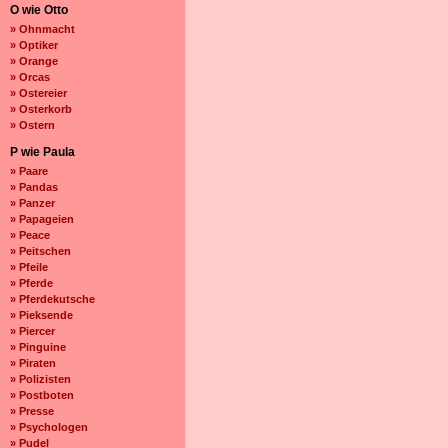
O wie Otto
» Ohnmacht
» Optiker
» Orange
» Orcas
» Ostereier
» Osterkorb
» Ostern
P wie Paula
» Paare
» Pandas
» Panzer
» Papageien
» Peace
» Peitschen
» Pfeile
» Pferde
» Pferdekutsche
» Pieksende
» Piercer
» Pinguine
» Piraten
» Polizisten
» Postboten
» Presse
» Psychologen
» Pudel