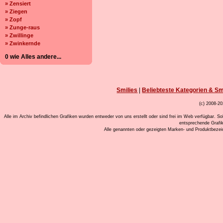
» Zensiert
» Ziegen
» Zopf
» Zunge-raus
» Zwillinge
» Zwinkernde
0 wie Alles andere...
Smilies
|
Beliebteste Kategorien & Sm
(c) 2008-20
Alle im Archiv befindlichen Grafiken wurden entweder von uns erstellt oder sind frei im Web verfügbar. So
entsprechende Grafi
Alle genannten oder gezeigten Marken- und Produktbeze