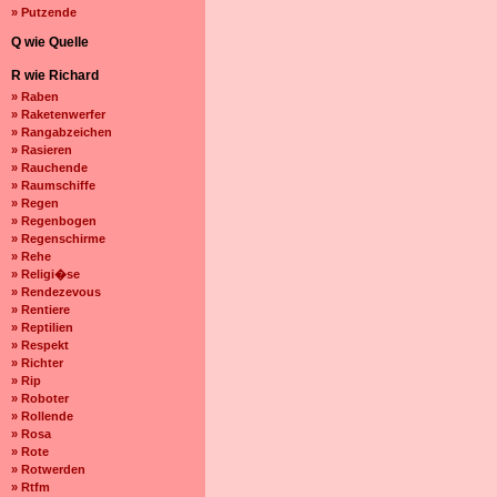
» Putzende
Q wie Quelle
R wie Richard
» Raben
» Raketenwerfer
» Rangabzeichen
» Rasieren
» Rauchende
» Raumschiffe
» Regen
» Regenbogen
» Regenschirme
» Rehe
» Religi�se
» Rendezevous
» Rentiere
» Reptilien
» Respekt
» Richter
» Rip
» Roboter
» Rollende
» Rosa
» Rote
» Rotwerden
» Rtfm