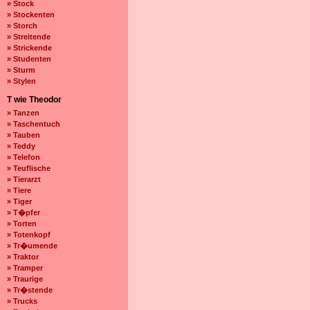
» Stock
» Stockenten
» Storch
» Streitende
» Strickende
» Studenten
» Sturm
» Stylen
T wie Theodor
» Tanzen
» Taschentuch
» Tauben
» Teddy
» Telefon
» Teuflische
» Tierarzt
» Tiere
» Tiger
» T�pfer
» Torten
» Totenkopf
» Tr�umende
» Traktor
» Tramper
» Traurige
» Tr�stende
» Trucks