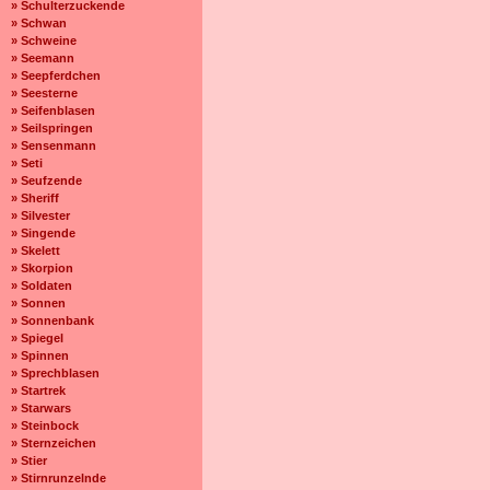
» Schulterzuckende
» Schwan
» Schweine
» Seemann
» Seepferdchen
» Seesterne
» Seifenblasen
» Seilspringen
» Sensenmann
» Seti
» Seufzende
» Sheriff
» Silvester
» Singende
» Skelett
» Skorpion
» Soldaten
» Sonnen
» Sonnenbank
» Spiegel
» Spinnen
» Sprechblasen
» Startrek
» Starwars
» Steinbock
» Sternzeichen
» Stier
» Stirnrunzelnde