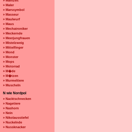
» Mahlzeit
» Maler
» Marssymbol
» Masseur
» Maulwurf
» Maus
» Mechatroniker
» Meckernde
» Meerjungfrauen
» Mistelzweig
» Mittelfinger
» Mond
» Monster
» Mops
» Motorrad
» M�de
» M�tzen
» Murmeltiere
» Muscheln
N wie Nordpol
» Nacktschnecken
» Nagetiere
» Nashorn
» Nein
» Nikolausstiefel
» Nuckelnde
» Nussknacker