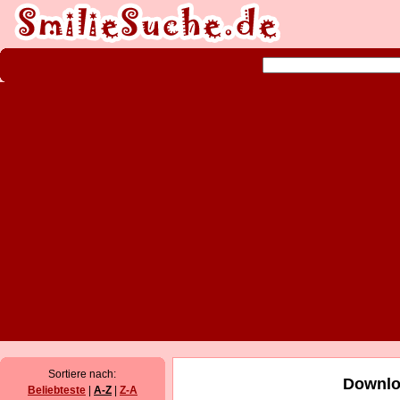
Sortiere nach:
Downlo
Beliebteste
|
A-Z
|
Z-A