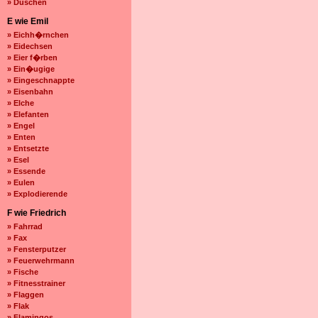
» Duschen
E wie Emil
» Eichh�rnchen
» Eidechsen
» Eier f�rben
» Ein�ugige
» Eingeschnappte
» Eisenbahn
» Elche
» Elefanten
» Engel
» Enten
» Entsetzte
» Esel
» Essende
» Eulen
» Explodierende
F wie Friedrich
» Fahrrad
» Fax
» Fensterputzer
» Feuerwehrmann
» Fische
» Fitnesstrainer
» Flaggen
» Flak
» Flamingos