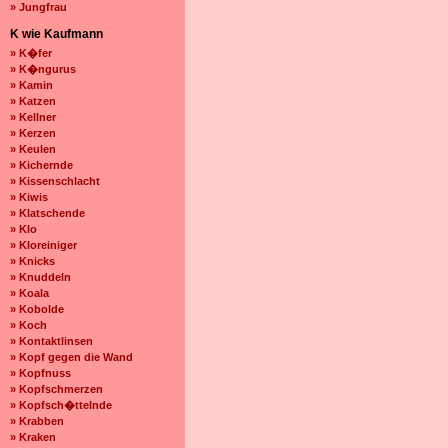
» Jungfrau
K wie Kaufmann
» K�fer
» K�ngurus
» Kamin
» Katzen
» Kellner
» Kerzen
» Keulen
» Kichernde
» Kissenschlacht
» Kiwis
» Klatschende
» Klo
» Kloreiniger
» Knicks
» Knuddeln
» Koala
» Kobolde
» Koch
» Kontaktlinsen
» Kopf gegen die Wand
» Kopfnuss
» Kopfschmerzen
» Kopfsch�ttelnde
» Krabben
» Kraken