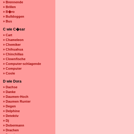
» Brennende
» Brillen
» B�ro
» Bulldoggen
» Bus
C wie C�sar
» Cart
» Chameleon
» Chemiker
» Chihuahua
» Chinchillas
» Clownfische
» Computer-schlagende
» Computer
» Coole
D wie Dora
» Dachse
» Danke
» Daumen-Hoch
» Daumen Runter
» Degen
» Delphine
» Detektiv
» Dj
» Dobermann
» Drachen