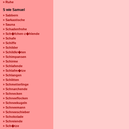
» Ruhe
S wie Samuel
» Sabbern
» Sarkastische
» Sauna
» Schadenfrohe
» Sch�fchen-z�hlende
» Schafe
» Schiffe
» Schilder
» Schildkr�ten
» Schimpansen
» Schirme
» Schlafende
» Schlafm�tze
» Schlangen
» Schlitten
» Schmetterlinge
» Schnarchende
» Schnecken
» Schneeflocken
» Schneekugeln
» Schneemann
» Schneeschieber
» Schokolade
» Schreiende
» Sch�tze