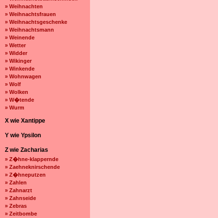
» Weihnachten
» Weihnachtsfrauen
» Weihnachtsgeschenke
» Weihnachtsmann
» Weinende
» Wetter
» Widder
» Wikinger
» Winkende
» Wohnwagen
» Wolf
» Wolken
» W�tende
» Wurm
X wie Xantippe
Y wie Ypsilon
Z wie Zacharias
» Z�hne-klappernde
» Zaehneknirschende
» Z�hneputzen
» Zahlen
» Zahnarzt
» Zahnseide
» Zebras
» Zeitbombe