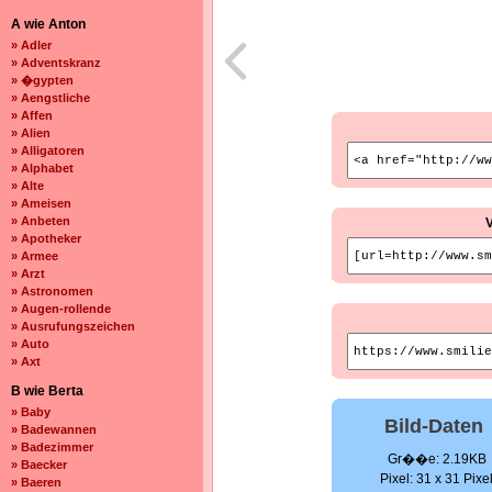
A wie Anton
» Adler
» Adventskranz
» �gypten
» Aengstliche
» Affen
» Alien
» Alligatoren
» Alphabet
» Alte
» Ameisen
» Anbeten
» Apotheker
» Armee
» Arzt
» Astronomen
» Augen-rollende
» Ausrufungszeichen
» Auto
» Axt
B wie Berta
» Baby
Bild-Daten
» Badewannen
» Badezimmer
Gr��e: 2.19KB
» Baecker
Pixel: 31 x 31 Pixe
» Baeren