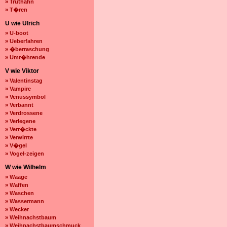
» Truthahn
» T�ren
U wie Ulrich
» U-boot
» Ueberfahren
» �berraschung
» Umr�hrende
V wie Viktor
» Valentinstag
» Vampire
» Venussymbol
» Verbannt
» Verdrossene
» Verlegene
» Verr�ckte
» Verwirrte
» V�gel
» Vogel-zeigen
W wie Wilhelm
» Waage
» Waffen
» Waschen
» Wassermann
» Wecker
» Weihnachstbaum
» Weihnachstbaumschmuck