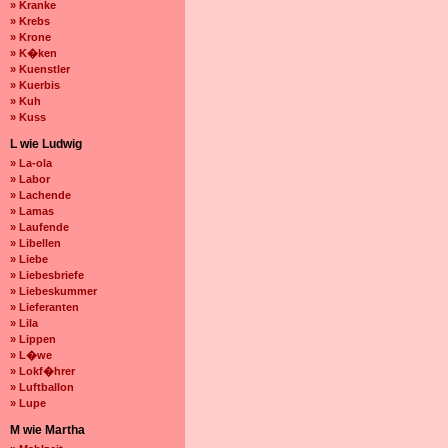
» Kranke
» Krebs
» Krone
» K�ken
» Kuenstler
» Kuerbis
» Kuh
» Kuss
L wie Ludwig
» La-ola
» Labor
» Lachende
» Lamas
» Laufende
» Libellen
» Liebe
» Liebesbriefe
» Liebeskummer
» Lieferanten
» Lila
» Lippen
» L�we
» Lokf�hrer
» Luftballon
» Lupe
M wie Martha