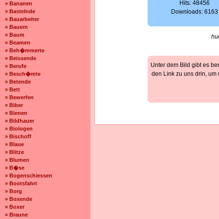
Hits: 48456
» Bananen
» Bastelnde
Downloads: 6163
» Bauarbeiter
» Bauern
» Baum
hu
» Beamen
» Beh�mmerte
» Beissende
Unter dem Bild gibt es be
» Berufe
den Link zu uns drin, um
» Besch�mte
» Betende
» Bett
» Bewerfen
» Biber
» Bienen
» Bildhauer
» Biologen
» Bischoff
» Blaue
» Blitze
» Blumen
» B�se
» Bogenschiessen
» Bootsfahrt
» Borg
» Boxende
» Boxer
» Braune