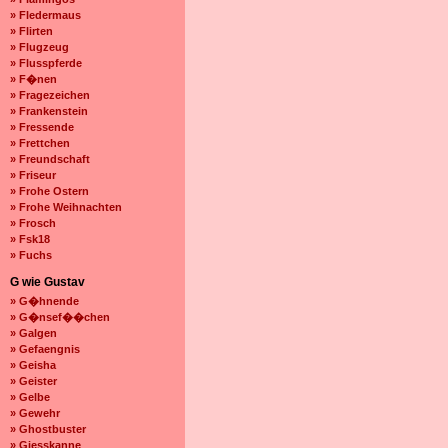
» Fledermaus
» Flirten
» Flugzeug
» Flusspferde
» F�nen
» Fragezeichen
» Frankenstein
» Fressende
» Frettchen
» Freundschaft
» Friseur
» Frohe Ostern
» Frohe Weihnachten
» Frosch
» Fsk18
» Fuchs
G wie Gustav
» G�hnende
» G�nsef��chen
» Galgen
» Gefaengnis
» Geisha
» Geister
» Gelbe
» Gewehr
» Ghostbuster
» Giesskanne