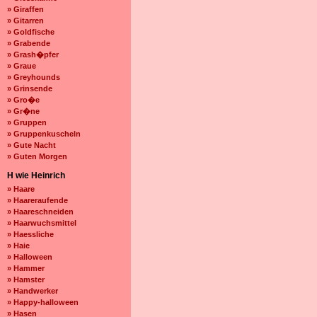
» Giraffen
» Gitarren
» Goldfische
» Grabende
» Grash�pfer
» Graue
» Greyhounds
» Grinsende
» Gro�e
» Gr�ne
» Gruppen
» Gruppenkuscheln
» Gute Nacht
» Guten Morgen
H wie Heinrich
» Haare
» Haareraufende
» Haareschneiden
» Haarwuchsmittel
» Haessliche
» Haie
» Halloween
» Hammer
» Hamster
» Handwerker
» Happy-halloween
» Hasen