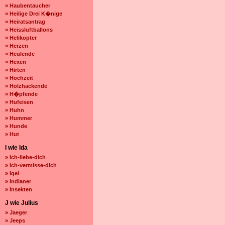
» Haubentaucher
» Heilige Drei K�nige
» Heiratsantrag
» Heissluftballons
» Helikopter
» Herzen
» Heulende
» Hexen
» Hirten
» Hochzeit
» Holzhackende
» H�pfende
» Hufeisen
» Huhn
» Hummer
» Hunde
» Hut
I wie Ida
» Ich-liebe-dich
» Ich-vermisse-dich
» Igel
» Indianer
» Insekten
J wie Julius
» Jaeger
» Jeeps