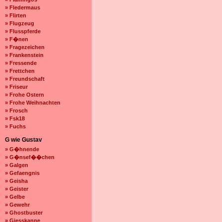
» Fledermaus
» Flirten
» Flugzeug
» Flusspferde
» F�nen
» Fragezeichen
» Frankenstein
» Fressende
» Frettchen
» Freundschaft
» Friseur
» Frohe Ostern
» Frohe Weihnachten
» Frosch
» Fsk18
» Fuchs
G wie Gustav
» G�hnende
» G�nsef��chen
» Galgen
» Gefaengnis
» Geisha
» Geister
» Gelbe
» Gewehr
» Ghostbuster
» Giesskanne