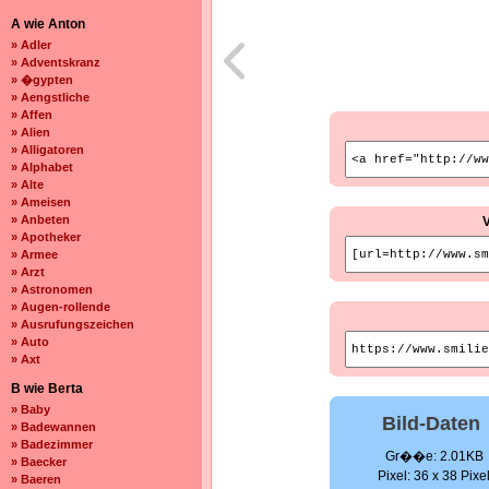
A wie Anton
» Adler
» Adventskranz
» �gypten
» Aengstliche
» Affen
» Alien
» Alligatoren
» Alphabet
» Alte
» Ameisen
» Anbeten
» Apotheker
» Armee
» Arzt
» Astronomen
» Augen-rollende
» Ausrufungszeichen
» Auto
» Axt
B wie Berta
» Baby
Bild-Daten
» Badewannen
» Badezimmer
Gr��e: 2.01KB
» Baecker
Pixel: 36 x 38 Pixe
» Baeren