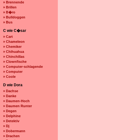
» Brennende
» Brillen
» B�ro
» Bulldoggen
» Bus
C wie C�sar
» Cart
» Chameleon
» Chemiker
» Chihuahua
» Chinchillas
» Clownfische
» Computer-schlagende
» Computer
» Coole
D wie Dora
» Dachse
» Danke
» Daumen-Hoch
» Daumen Runter
» Degen
» Delphine
» Detektiv
» Dj
» Dobermann
» Drachen