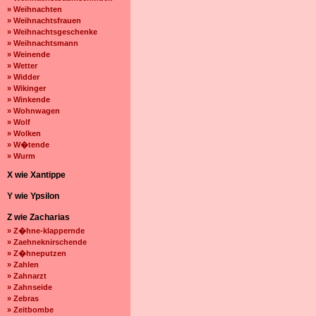
» Weihnachten
» Weihnachtsfrauen
» Weihnachtsgeschenke
» Weihnachtsmann
» Weinende
» Wetter
» Widder
» Wikinger
» Winkende
» Wohnwagen
» Wolf
» Wolken
» W�tende
» Wurm
X wie Xantippe
Y wie Ypsilon
Z wie Zacharias
» Z�hne-klappernde
» Zaehneknirschende
» Z�hneputzen
» Zahlen
» Zahnarzt
» Zahnseide
» Zebras
» Zeitbombe