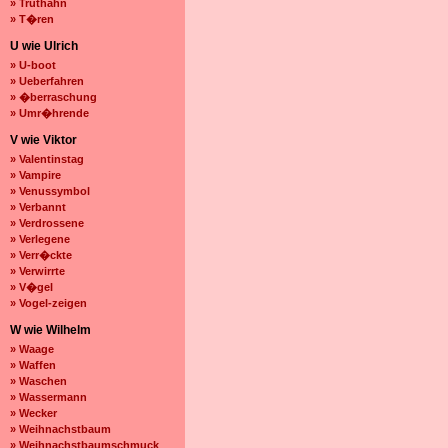
» Truthahn
» T�ren
U wie Ulrich
» U-boot
» Ueberfahren
» �berraschung
» Umr�hrende
V wie Viktor
» Valentinstag
» Vampire
» Venussymbol
» Verbannt
» Verdrossene
» Verlegene
» Verr�ckte
» Verwirrte
» V�gel
» Vogel-zeigen
W wie Wilhelm
» Waage
» Waffen
» Waschen
» Wassermann
» Wecker
» Weihnachstbaum
» Weihnachstbaumschmuck