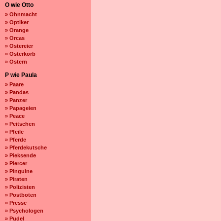
O wie Otto
» Ohnmacht
» Optiker
» Orange
» Orcas
» Ostereier
» Osterkorb
» Ostern
P wie Paula
» Paare
» Pandas
» Panzer
» Papageien
» Peace
» Peitschen
» Pfeile
» Pferde
» Pferdekutsche
» Pieksende
» Piercer
» Pinguine
» Piraten
» Polizisten
» Postboten
» Presse
» Psychologen
» Pudel