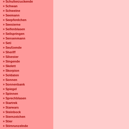
» Schulterzuckende
» Schwan
» Schweine
» Seemann
» Seepferdchen
» Seesterne
» Seifenblasen
» Seilspringen
» Sensenmann
» Seti
» Seufzende
» Sheriff
» Silvester
» Singende
» Skelett
» Skorpion
» Soldaten
» Sonnen
» Sonnenbank
» Spiegel
» Spinnen
» Sprechblasen
» Startrek
» Starwars
» Steinbock
» Sternzeichen
» Stier
» Stirnrunzelnde