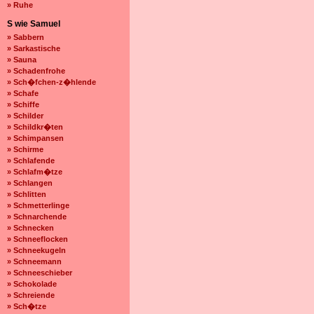
» Ruhe
S wie Samuel
» Sabbern
» Sarkastische
» Sauna
» Schadenfrohe
» Sch�fchen-z�hlende
» Schafe
» Schiffe
» Schilder
» Schildkr�ten
» Schimpansen
» Schirme
» Schlafende
» Schlafm�tze
» Schlangen
» Schlitten
» Schmetterlinge
» Schnarchende
» Schnecken
» Schneeflocken
» Schneekugeln
» Schneemann
» Schneeschieber
» Schokolade
» Schreiende
» Sch�tze