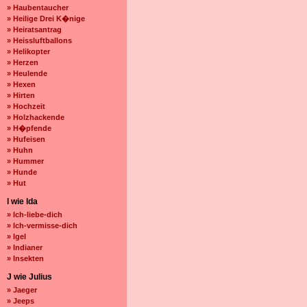
» Haubentaucher
» Heilige Drei K�nige
» Heiratsantrag
» Heissluftballons
» Helikopter
» Herzen
» Heulende
» Hexen
» Hirten
» Hochzeit
» Holzhackende
» H�pfende
» Hufeisen
» Huhn
» Hummer
» Hunde
» Hut
I wie Ida
» Ich-liebe-dich
» Ich-vermisse-dich
» Igel
» Indianer
» Insekten
J wie Julius
» Jaeger
» Jeeps