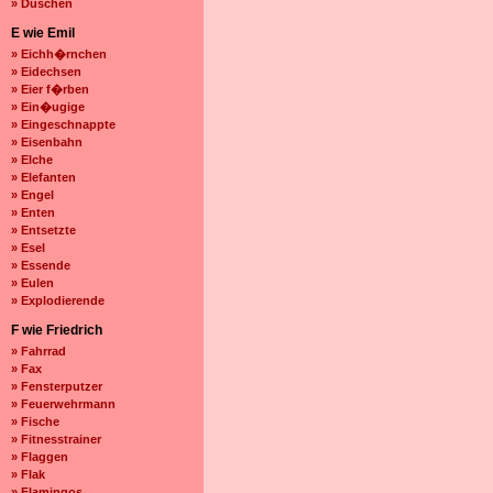
» Duschen
E wie Emil
» Eichh�rnchen
» Eidechsen
» Eier f�rben
» Ein�ugige
» Eingeschnappte
» Eisenbahn
» Elche
» Elefanten
» Engel
» Enten
» Entsetzte
» Esel
» Essende
» Eulen
» Explodierende
F wie Friedrich
» Fahrrad
» Fax
» Fensterputzer
» Feuerwehrmann
» Fische
» Fitnesstrainer
» Flaggen
» Flak
» Flamingos