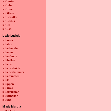
» Kranke
» Krebs
» Krone
» K�ken
» Kuenstler
» Kuerbis
» Kuh
» Kuss
L wie Ludwig
» La-ola
» Labor
» Lachende
» Lamas
» Laufende
» Libellen
» Liebe
» Liebesbriefe
» Liebeskummer
» Lieferanten
» Lila
» Lippen
» L�we
» Lokf�hrer
» Luftballon
» Lupe
M wie Martha