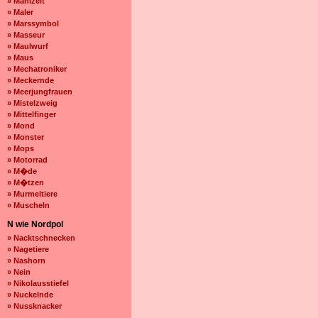
» Mahlzeit
» Maler
» Marssymbol
» Masseur
» Maulwurf
» Maus
» Mechatroniker
» Meckernde
» Meerjungfrauen
» Mistelzweig
» Mittelfinger
» Mond
» Monster
» Mops
» Motorrad
» M�de
» M�tzen
» Murmeltiere
» Muscheln
N wie Nordpol
» Nacktschnecken
» Nagetiere
» Nashorn
» Nein
» Nikolausstiefel
» Nuckelnde
» Nussknacker