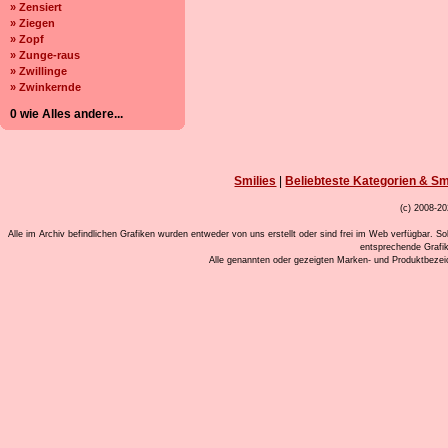
» Zensiert
» Ziegen
» Zopf
» Zunge-raus
» Zwillinge
» Zwinkernde
0 wie Alles andere...
Smilies
|
Beliebteste Kategorien & Sm
(c) 2008-20
Alle im Archiv befindlichen Grafiken wurden entweder von uns erstellt oder sind frei im Web verfügbar. So
entsprechende Grafi
Alle genannten oder gezeigten Marken- und Produktbeze