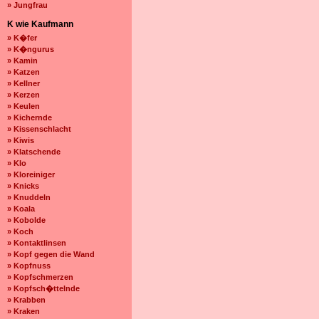
» Jungfrau
K wie Kaufmann
» K�fer
» K�ngurus
» Kamin
» Katzen
» Kellner
» Kerzen
» Keulen
» Kichernde
» Kissenschlacht
» Kiwis
» Klatschende
» Klo
» Kloreiniger
» Knicks
» Knuddeln
» Koala
» Kobolde
» Koch
» Kontaktlinsen
» Kopf gegen die Wand
» Kopfnuss
» Kopfschmerzen
» Kopfsch�ttelnde
» Krabben
» Kraken