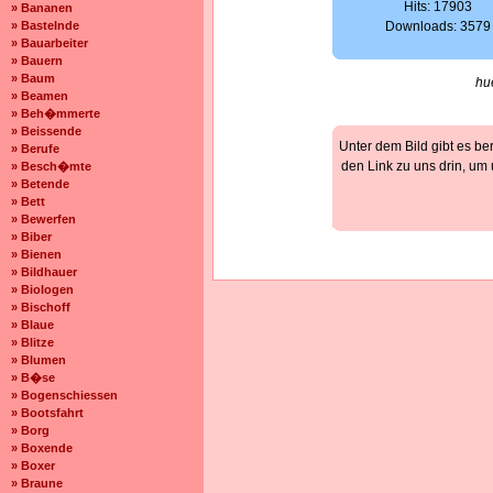
Hits: 17903
» Bananen
» Bastelnde
Downloads: 3579
» Bauarbeiter
» Bauern
» Baum
hu
» Beamen
» Beh�mmerte
» Beissende
Unter dem Bild gibt es be
» Berufe
den Link zu uns drin, um
» Besch�mte
» Betende
» Bett
» Bewerfen
» Biber
» Bienen
» Bildhauer
» Biologen
» Bischoff
» Blaue
» Blitze
» Blumen
» B�se
» Bogenschiessen
» Bootsfahrt
» Borg
» Boxende
» Boxer
» Braune