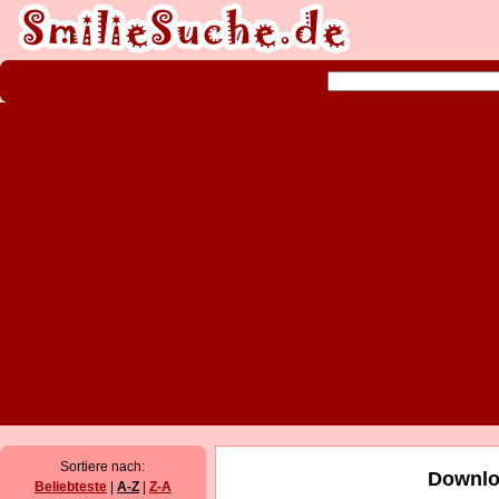
Sortiere nach:
Downlo
Beliebteste
|
A-Z
|
Z-A