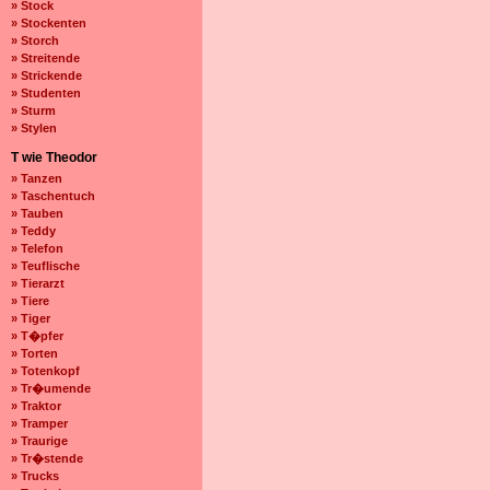
» Stock
» Stockenten
» Storch
» Streitende
» Strickende
» Studenten
» Sturm
» Stylen
T wie Theodor
» Tanzen
» Taschentuch
» Tauben
» Teddy
» Telefon
» Teuflische
» Tierarzt
» Tiere
» Tiger
» T�pfer
» Torten
» Totenkopf
» Tr�umende
» Traktor
» Tramper
» Traurige
» Tr�stende
» Trucks