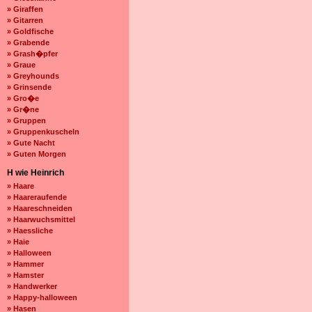
» Giraffen
» Gitarren
» Goldfische
» Grabende
» Grash�pfer
» Graue
» Greyhounds
» Grinsende
» Gro�e
» Gr�ne
» Gruppen
» Gruppenkuscheln
» Gute Nacht
» Guten Morgen
H wie Heinrich
» Haare
» Haareraufende
» Haareschneiden
» Haarwuchsmittel
» Haessliche
» Haie
» Halloween
» Hammer
» Hamster
» Handwerker
» Happy-halloween
» Hasen