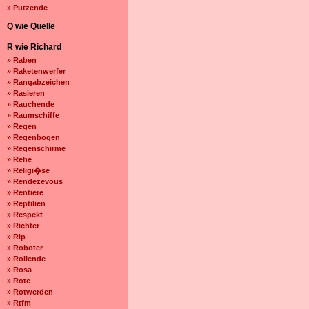
» Putzende
Q wie Quelle
R wie Richard
» Raben
» Raketenwerfer
» Rangabzeichen
» Rasieren
» Rauchende
» Raumschiffe
» Regen
» Regenbogen
» Regenschirme
» Rehe
» Religi�se
» Rendezevous
» Rentiere
» Reptilien
» Respekt
» Richter
» Rip
» Roboter
» Rollende
» Rosa
» Rote
» Rotwerden
» Rtfm