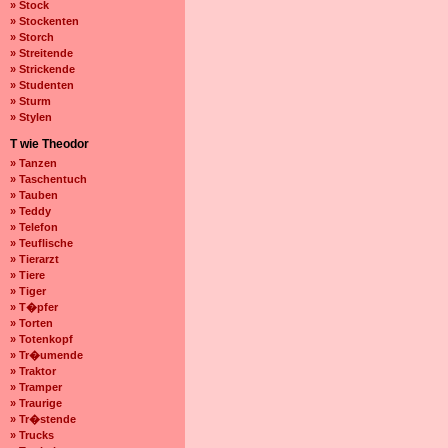
» Stock
» Stockenten
» Storch
» Streitende
» Strickende
» Studenten
» Sturm
» Stylen
T wie Theodor
» Tanzen
» Taschentuch
» Tauben
» Teddy
» Telefon
» Teuflische
» Tierarzt
» Tiere
» Tiger
» T�pfer
» Torten
» Totenkopf
» Tr�umende
» Traktor
» Tramper
» Traurige
» Tr�stende
» Trucks