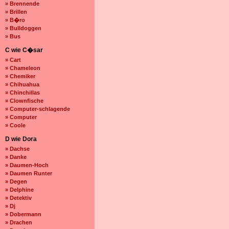
» Brennende
» Brillen
» B�ro
» Bulldoggen
» Bus
C wie C�sar
» Cart
» Chameleon
» Chemiker
» Chihuahua
» Chinchillas
» Clownfische
» Computer-schlagende
» Computer
» Coole
D wie Dora
» Dachse
» Danke
» Daumen-Hoch
» Daumen Runter
» Degen
» Delphine
» Detektiv
» Dj
» Dobermann
» Drachen