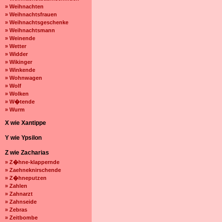
» Weihnachten
» Weihnachtsfrauen
» Weihnachtsgeschenke
» Weihnachtsmann
» Weinende
» Wetter
» Widder
» Wikinger
» Winkende
» Wohnwagen
» Wolf
» Wolken
» W�tende
» Wurm
X wie Xantippe
Y wie Ypsilon
Z wie Zacharias
» Z�hne-klappernde
» Zaehneknirschende
» Z�hneputzen
» Zahlen
» Zahnarzt
» Zahnseide
» Zebras
» Zeitbombe