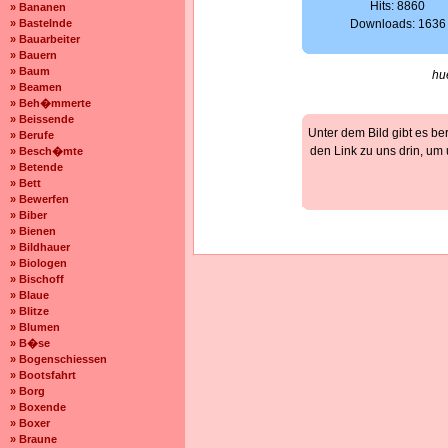
Hits: 8860
» Bananen
» Bastelnde
Downloads: 1636
» Bauarbeiter
» Bauern
» Baum
hu
» Beamen
» Beh�mmerte
» Beissende
Unter dem Bild gibt es be
» Berufe
den Link zu uns drin, um
» Besch�mte
» Betende
» Bett
» Bewerfen
» Biber
» Bienen
» Bildhauer
» Biologen
» Bischoff
» Blaue
» Blitze
» Blumen
» B�se
» Bogenschiessen
» Bootsfahrt
» Borg
» Boxende
» Boxer
» Braune