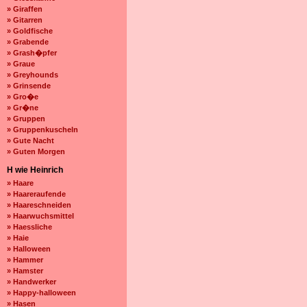
» Giraffen
» Gitarren
» Goldfische
» Grabende
» Grash�pfer
» Graue
» Greyhounds
» Grinsende
» Gro�e
» Gr�ne
» Gruppen
» Gruppenkuscheln
» Gute Nacht
» Guten Morgen
H wie Heinrich
» Haare
» Haareraufende
» Haareschneiden
» Haarwuchsmittel
» Haessliche
» Haie
» Halloween
» Hammer
» Hamster
» Handwerker
» Happy-halloween
» Hasen