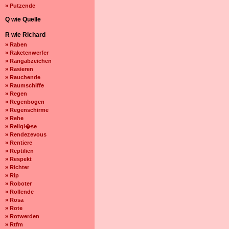
» Putzende
Q wie Quelle
R wie Richard
» Raben
» Raketenwerfer
» Rangabzeichen
» Rasieren
» Rauchende
» Raumschiffe
» Regen
» Regenbogen
» Regenschirme
» Rehe
» Religi�se
» Rendezevous
» Rentiere
» Reptilien
» Respekt
» Richter
» Rip
» Roboter
» Rollende
» Rosa
» Rote
» Rotwerden
» Rtfm