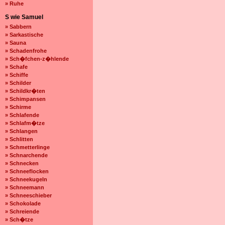
» Ruhe
S wie Samuel
» Sabbern
» Sarkastische
» Sauna
» Schadenfrohe
» Sch�fchen-z�hlende
» Schafe
» Schiffe
» Schilder
» Schildkr�ten
» Schimpansen
» Schirme
» Schlafende
» Schlafm�tze
» Schlangen
» Schlitten
» Schmetterlinge
» Schnarchende
» Schnecken
» Schneeflocken
» Schneekugeln
» Schneemann
» Schneeschieber
» Schokolade
» Schreiende
» Sch�tze