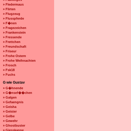
» Fledermaus
» Flirten
» Flugzeug
» Flusspferde
» F�nen
» Fragezeichen
» Frankenstein
» Fressende
» Frettchen
» Freundschaft
» Friseur
» Frohe Ostern
» Frohe Weihnachten
» Frosch
» Fsk18
» Fuchs
G wie Gustav
» G�hnende
» G�nsef��chen
» Galgen
» Gefaengnis
» Geisha
» Geister
» Gelbe
» Gewehr
» Ghostbuster
» Giesskanne