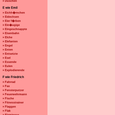
» Duschen
E wie Emil
» Eichh�rnchen
» Eidechsen
» Eier f�rben
» Ein�ugige
» Eingeschnappte
» Eisenbahn
» Elche
» Elefanten
» Engel
» Enten
» Entsetzte
» Esel
» Essende
» Eulen
» Explodierende
F wie Friedrich
» Fahrrad
» Fax
» Fensterputzer
» Feuerwehrmann
» Fische
» Fitnesstrainer
» Flaggen
» Flak
» Flamingos