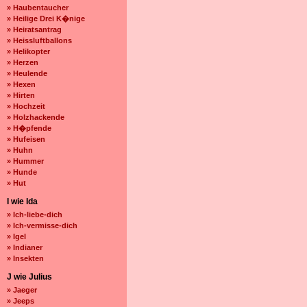
» Haubentaucher
» Heilige Drei K�nige
» Heiratsantrag
» Heissluftballons
» Helikopter
» Herzen
» Heulende
» Hexen
» Hirten
» Hochzeit
» Holzhackende
» H�pfende
» Hufeisen
» Huhn
» Hummer
» Hunde
» Hut
I wie Ida
» Ich-liebe-dich
» Ich-vermisse-dich
» Igel
» Indianer
» Insekten
J wie Julius
» Jaeger
» Jeeps