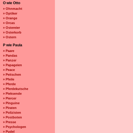
O wie Otto
» Ohnmacht
» Optiker
» Orange
» Orcas
» Ostereier
» Osterkorb
» Ostern
P wie Paula
» Paare
» Pandas
» Panzer
» Papageien
» Peace
» Peitschen
» Pfeile
» Pferde
» Pferdekutsche
» Pieksende
» Piercer
» Pinguine
» Piraten
» Polizisten
» Postboten
» Presse
» Psychologen
» Pudel