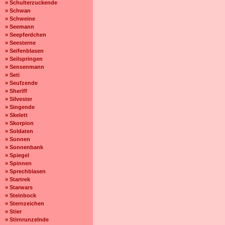
» Schulterzuckende
» Schwan
» Schweine
» Seemann
» Seepferdchen
» Seesterne
» Seifenblasen
» Seilspringen
» Sensenmann
» Seti
» Seufzende
» Sheriff
» Silvester
» Singende
» Skelett
» Skorpion
» Soldaten
» Sonnen
» Sonnenbank
» Spiegel
» Spinnen
» Sprechblasen
» Startrek
» Starwars
» Steinbock
» Sternzeichen
» Stier
» Stirnrunzelnde