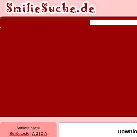
Sortiere nach:
Downlo
Beliebteste
|
A-Z
|
Z-A