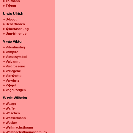
» Truthahn
» T�ren
U wie Ulrich
» U-boot
» Ueberfahren
» �berraschung
» Umr�hrende
V wie Viktor
» Valentinstag
» Vampire
» Venussymbol
» Verbannt
» Verdrossene
» Verlegene
» Verr�ckte
» Verwirrte
» V�gel
» Vogel-zeigen
W wie Wilhelm
» Waage
» Waffen
» Waschen
» Wassermann
» Wecker
» Weihnachstbaum
» Weihnachstbaumschmuck