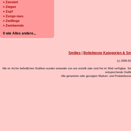
» Zensiert
» Ziegen
» Zopf
» Zunge-raus
» Zwillinge
» Zwinkernde
0 wie Alles andere...
Smilies
|
Beliebteste Kategorien & Sm
(c) 2008-20
Alle im Archiv befindlichen Grafiken wurden entweder von uns erstellt oder sind frei im Web verfügbar. So
entsprechende Grafi
Alle genannten oder gezeigten Marken- und Produktbeze