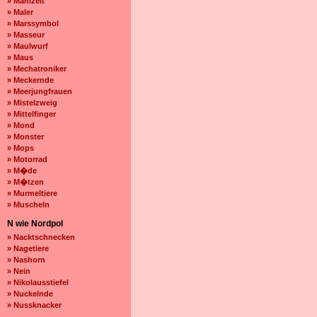
» Mahlzeit
» Maler
» Marssymbol
» Masseur
» Maulwurf
» Maus
» Mechatroniker
» Meckernde
» Meerjungfrauen
» Mistelzweig
» Mittelfinger
» Mond
» Monster
» Mops
» Motorrad
» M�de
» M�tzen
» Murmeltiere
» Muscheln
N wie Nordpol
» Nacktschnecken
» Nagetiere
» Nashorn
» Nein
» Nikolausstiefel
» Nuckelnde
» Nussknacker