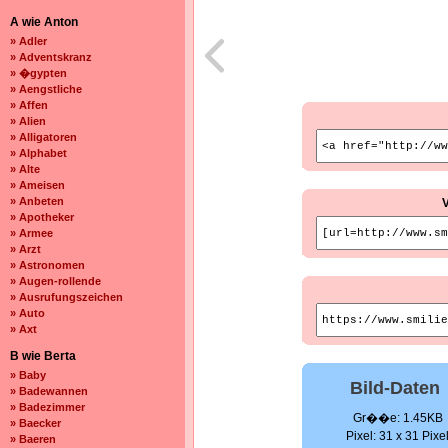
A wie Anton
» Adler
» Adventskranz
» �gypten
» Aengstliche
» Affen
» Alien
» Alligatoren
» Alphabet
» Alte
» Ameisen
» Anbeten
» Apotheker
» Armee
» Arzt
» Astronomen
» Augen-rollende
» Ausrufungszeichen
» Auto
» Axt
B wie Berta
» Baby
Bild-Daten
» Badewannen
» Badezimmer
Gr��e: 1.45KB
» Baecker
Pixel: 31 x 31 Pixe
» Baeren