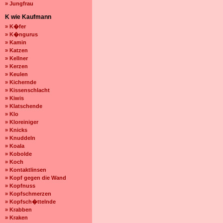
» Jungfrau
K wie Kaufmann
» K�fer
» K�ngurus
» Kamin
» Katzen
» Kellner
» Kerzen
» Keulen
» Kichernde
» Kissenschlacht
» Kiwis
» Klatschende
» Klo
» Kloreiniger
» Knicks
» Knuddeln
» Koala
» Kobolde
» Koch
» Kontaktlinsen
» Kopf gegen die Wand
» Kopfnuss
» Kopfschmerzen
» Kopfsch�ttelnde
» Krabben
» Kraken