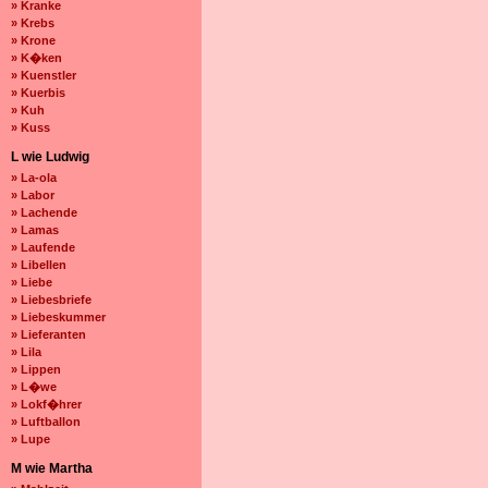
» Kranke
» Krebs
» Krone
» K�ken
» Kuenstler
» Kuerbis
» Kuh
» Kuss
L wie Ludwig
» La-ola
» Labor
» Lachende
» Lamas
» Laufende
» Libellen
» Liebe
» Liebesbriefe
» Liebeskummer
» Lieferanten
» Lila
» Lippen
» L�we
» Lokf�hrer
» Luftballon
» Lupe
M wie Martha