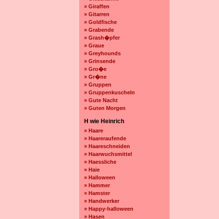
» Giraffen
» Gitarren
» Goldfische
» Grabende
» Grash�pfer
» Graue
» Greyhounds
» Grinsende
» Gro�e
» Gr�ne
» Gruppen
» Gruppenkuscheln
» Gute Nacht
» Guten Morgen
H wie Heinrich
» Haare
» Haareraufende
» Haareschneiden
» Haarwuchsmittel
» Haessliche
» Haie
» Halloween
» Hammer
» Hamster
» Handwerker
» Happy-halloween
» Hasen