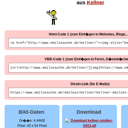
aus
Kellner
Html-Code 1 (zum Einf�gen in Websites, Blogs, ..
VBB-Code 1 (zum Einf�gen in Foren, G�steb�cher, 
Direkt-Link (für E-Mails):
Bild-Daten
Download
Gr��e: 4.44KB
Pixel: 43 x 54 Pixel