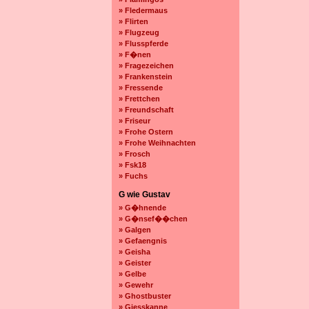
» Fledermaus
» Flirten
» Flugzeug
» Flusspferde
» F�nen
» Fragezeichen
» Frankenstein
» Fressende
» Frettchen
» Freundschaft
» Friseur
» Frohe Ostern
» Frohe Weihnachten
» Frosch
» Fsk18
» Fuchs
G wie Gustav
» G�hnende
» G�nsef��chen
» Galgen
» Gefaengnis
» Geisha
» Geister
» Gelbe
» Gewehr
» Ghostbuster
» Giesskanne