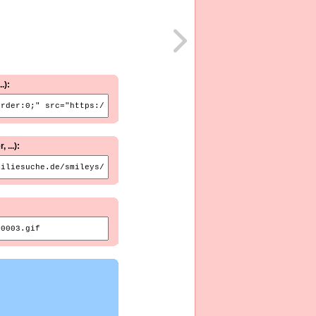
.):
...):