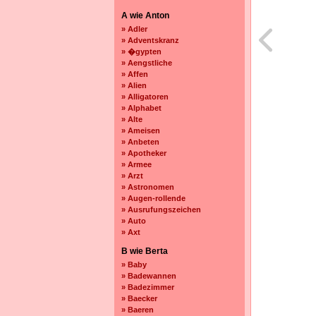
A wie Anton
» Adler
» Adventskranz
» �gypten
» Aengstliche
» Affen
» Alien
» Alligatoren
» Alphabet
» Alte
» Ameisen
» Anbeten
» Apotheker
» Armee
» Arzt
» Astronomen
» Augen-rollende
» Ausrufungszeichen
» Auto
» Axt
B wie Berta
» Baby
» Badewannen
» Badezimmer
» Baecker
» Baeren