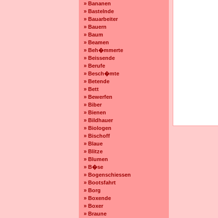
» Bananen
» Bastelnde
» Bauarbeiter
» Bauern
» Baum
» Beamen
» Beh�mmerte
» Beissende
» Berufe
» Besch�mte
» Betende
» Bett
» Bewerfen
» Biber
» Bienen
» Bildhauer
» Biologen
» Bischoff
» Blaue
» Blitze
» Blumen
» B�se
» Bogenschiessen
» Bootsfahrt
» Borg
» Boxende
» Boxer
» Braune