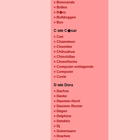
» Brennende
» Brillen
» B�ro
» Bulldoggen
» Bus
C wie C�sar
» Cart
» Chameleon
» Chemiker
» Chihuahua
» Chinchillas
» Clownfische
» Computer-schlagende
» Computer
» Coole
D wie Dora
» Dachse
» Danke
» Daumen-Hoch
» Daumen Runter
» Degen
» Delphine
» Detektiv
» Dj
» Dobermann
» Drachen