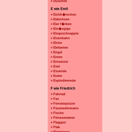
» Duschen
E wie Emil
» Eichh�rnchen
» Eidechsen
» Eier f�rben
» Ein�ugige
» Eingeschnappte
» Eisenbahn
» Elche
» Elefanten
» Engel
» Enten
» Entsetzte
» Esel
» Essende
» Eulen
» Explodierende
F wie Friedrich
» Fahrrad
» Fax
» Fensterputzer
» Feuerwehrmann
» Fische
» Fitnesstrainer
» Flaggen
» Flak
» Flamingos