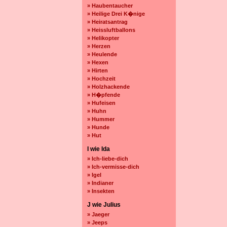
» Haubentaucher
» Heilige Drei K�nige
» Heiratsantrag
» Heissluftballons
» Helikopter
» Herzen
» Heulende
» Hexen
» Hirten
» Hochzeit
» Holzhackende
» H�pfende
» Hufeisen
» Huhn
» Hummer
» Hunde
» Hut
I wie Ida
» Ich-liebe-dich
» Ich-vermisse-dich
» Igel
» Indianer
» Insekten
J wie Julius
» Jaeger
» Jeeps