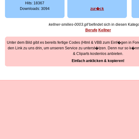
Hits: 18367
Downloads: 3094
zur�ck
kellner-smilies-0003.gif
befindet sich in diesen Katego
Berufe
Kellner
Unter dem Bild gibt es bereits fertige Codes (Html & VBB zum Einf�gen in Foren
den Link zu uns drin, um unseren Service zu unterst�tzen. Denn nur so k�nne
& Cliparts kostenlos anbieten.
Einfach anklicken & kopieren!