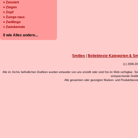
» Zensiert
» Ziegen
» Zopf
» Zunge-raus
» Zwillinge
» Zwinkernde
0 wie Alles andere...
Smilies
|
Beliebteste Kategorien & Sm
(c) 2008-20
Alle im Archiv befindlichen Grafiken wurden entweder von uns erstellt oder sind frei im Web verfügbar. So
entsprechende Grafi
Alle genannten oder gezeigten Marken- und Produktbeze