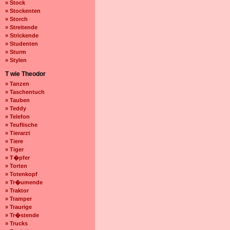
» Stock
» Stockenten
» Storch
» Streitende
» Strickende
» Studenten
» Sturm
» Stylen
T wie Theodor
» Tanzen
» Taschentuch
» Tauben
» Teddy
» Telefon
» Teuflische
» Tierarzt
» Tiere
» Tiger
» T�pfer
» Torten
» Totenkopf
» Tr�umende
» Traktor
» Tramper
» Traurige
» Tr�stende
» Trucks