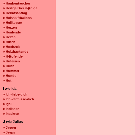
» Haubentaucher
» Heilige Drei K�nige
» Heiratsantrag
» Heissluftballons
» Helikopter
» Herzen
» Heulende
» Hexen
» Hirten
» Hochzeit
» Holzhackende
» H�pfende
» Hufeisen
» Huhn
» Hummer
» Hunde
» Hut
I wie Ida
» Ich-liebe-dich
» Ich-vermisse-dich
» Igel
» Indianer
» Insekten
J wie Julius
» Jaeger
» Jeeps