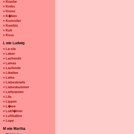
» Kranke
» Krebs
» Krone
» K�ken
» Kuenstler
» Kuerbis
» Kuh
» Kuss
L wie Ludwig
» La-ola
» Labor
» Lachende
» Lamas
» Laufende
» Libellen
» Liebe
» Liebesbriefe
» Liebeskummer
» Lieferanten
» Lila
» Lippen
» L�we
» Lokf�hrer
» Luftballon
» Lupe
M wie Martha