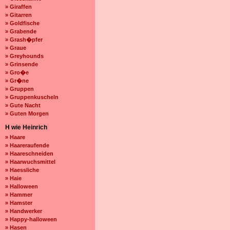
» Giraffen
» Gitarren
» Goldfische
» Grabende
» Grash�pfer
» Graue
» Greyhounds
» Grinsende
» Gro�e
» Gr�ne
» Gruppen
» Gruppenkuscheln
» Gute Nacht
» Guten Morgen
H wie Heinrich
» Haare
» Haareraufende
» Haareschneiden
» Haarwuchsmittel
» Haessliche
» Haie
» Halloween
» Hammer
» Hamster
» Handwerker
» Happy-halloween
» Hasen