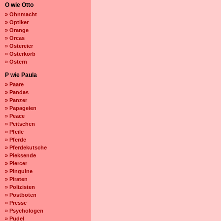
O wie Otto
» Ohnmacht
» Optiker
» Orange
» Orcas
» Ostereier
» Osterkorb
» Ostern
P wie Paula
» Paare
» Pandas
» Panzer
» Papageien
» Peace
» Peitschen
» Pfeile
» Pferde
» Pferdekutsche
» Pieksende
» Piercer
» Pinguine
» Piraten
» Polizisten
» Postboten
» Presse
» Psychologen
» Pudel