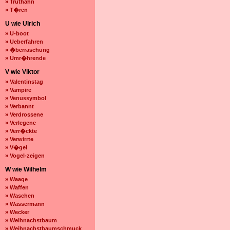
» Truthahn
» T�ren
U wie Ulrich
» U-boot
» Ueberfahren
» �berraschung
» Umr�hrende
V wie Viktor
» Valentinstag
» Vampire
» Venussymbol
» Verbannt
» Verdrossene
» Verlegene
» Verr�ckte
» Verwirrte
» V�gel
» Vogel-zeigen
W wie Wilhelm
» Waage
» Waffen
» Waschen
» Wassermann
» Wecker
» Weihnachstbaum
» Weihnachstbaumschmuck