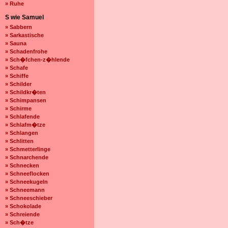
» Ruhe
S wie Samuel
» Sabbern
» Sarkastische
» Sauna
» Schadenfrohe
» Sch�fchen-z�hlende
» Schafe
» Schiffe
» Schilder
» Schildkr�ten
» Schimpansen
» Schirme
» Schlafende
» Schlafm�tze
» Schlangen
» Schlitten
» Schmetterlinge
» Schnarchende
» Schnecken
» Schneeflocken
» Schneekugeln
» Schneemann
» Schneeschieber
» Schokolade
» Schreiende
» Sch�tze