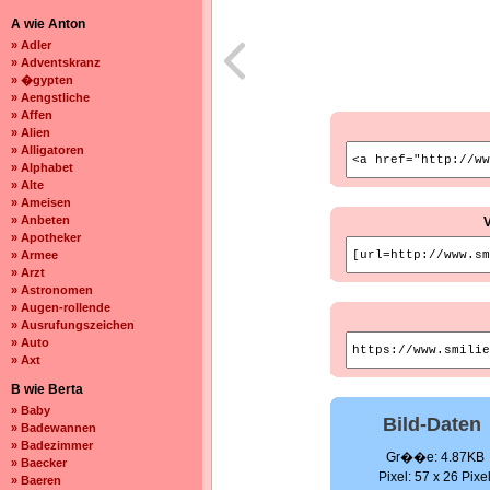
A wie Anton
» Adler
» Adventskranz
» �gypten
» Aengstliche
» Affen
» Alien
» Alligatoren
» Alphabet
» Alte
» Ameisen
» Anbeten
» Apotheker
» Armee
» Arzt
» Astronomen
» Augen-rollende
» Ausrufungszeichen
» Auto
» Axt
B wie Berta
» Baby
Bild-Daten
» Badewannen
» Badezimmer
Gr��e: 4.87KB
» Baecker
Pixel: 57 x 26 Pixe
» Baeren