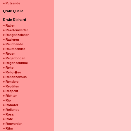
» Putzende
Q wie Quelle
R wie Richard
» Raben
» Raketenwerfer
» Rangabzeichen
» Rasieren
» Rauchende
» Raumschiffe
» Regen
» Regenbogen
» Regenschirme
» Rehe
» Religi�se
» Rendezevous
» Rentiere
» Reptilien
» Respekt
» Richter
» Rip
» Roboter
» Rollende
» Rosa
» Rote
» Rotwerden
» Rtfm