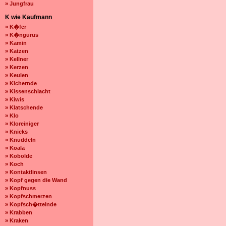
» Jungfrau
K wie Kaufmann
» K�fer
» K�ngurus
» Kamin
» Katzen
» Kellner
» Kerzen
» Keulen
» Kichernde
» Kissenschlacht
» Kiwis
» Klatschende
» Klo
» Kloreiniger
» Knicks
» Knuddeln
» Koala
» Kobolde
» Koch
» Kontaktlinsen
» Kopf gegen die Wand
» Kopfnuss
» Kopfschmerzen
» Kopfsch�ttelnde
» Krabben
» Kraken