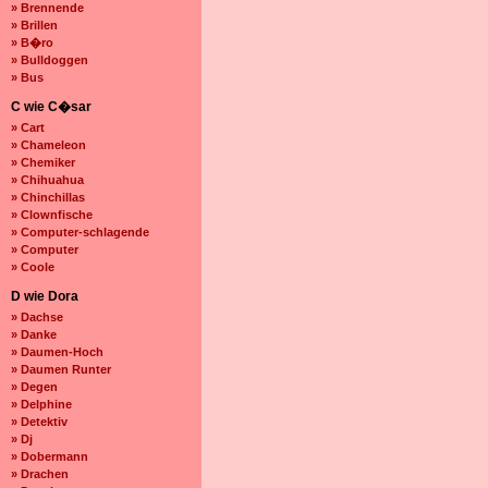
» Brennende
» Brillen
» B�ro
» Bulldoggen
» Bus
C wie C�sar
» Cart
» Chameleon
» Chemiker
» Chihuahua
» Chinchillas
» Clownfische
» Computer-schlagende
» Computer
» Coole
D wie Dora
» Dachse
» Danke
» Daumen-Hoch
» Daumen Runter
» Degen
» Delphine
» Detektiv
» Dj
» Dobermann
» Drachen