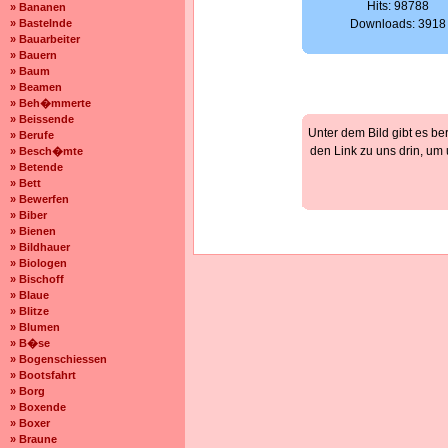
Hits: 98788
» Bananen
» Bastelnde
Downloads: 3918
» Bauarbeiter
» Bauern
» Baum
» Beamen
» Beh�mmerte
» Beissende
Unter dem Bild gibt es be
» Berufe
den Link zu uns drin, um
» Besch�mte
» Betende
» Bett
» Bewerfen
» Biber
» Bienen
» Bildhauer
» Biologen
» Bischoff
» Blaue
» Blitze
» Blumen
» B�se
» Bogenschiessen
» Bootsfahrt
» Borg
» Boxende
» Boxer
» Braune