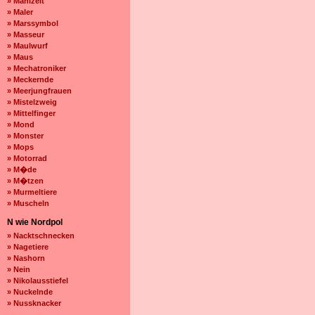
» Mahlzeit
» Maler
» Marssymbol
» Masseur
» Maulwurf
» Maus
» Mechatroniker
» Meckernde
» Meerjungfrauen
» Mistelzweig
» Mittelfinger
» Mond
» Monster
» Mops
» Motorrad
» M�de
» M�tzen
» Murmeltiere
» Muscheln
N wie Nordpol
» Nacktschnecken
» Nagetiere
» Nashorn
» Nein
» Nikolausstiefel
» Nuckelnde
» Nussknacker