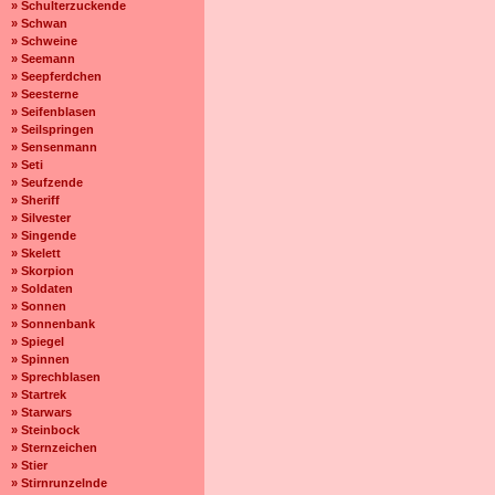
» Schulterzuckende
» Schwan
» Schweine
» Seemann
» Seepferdchen
» Seesterne
» Seifenblasen
» Seilspringen
» Sensenmann
» Seti
» Seufzende
» Sheriff
» Silvester
» Singende
» Skelett
» Skorpion
» Soldaten
» Sonnen
» Sonnenbank
» Spiegel
» Spinnen
» Sprechblasen
» Startrek
» Starwars
» Steinbock
» Sternzeichen
» Stier
» Stirnrunzelnde