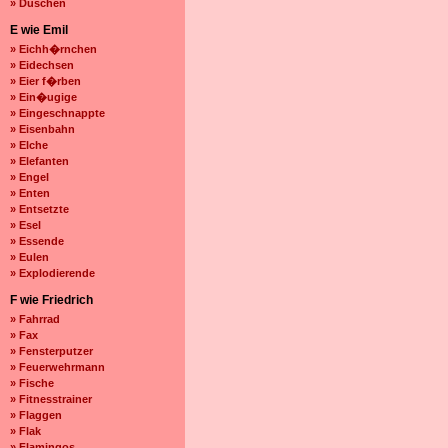
» Duschen
E wie Emil
» Eichh�rnchen
» Eidechsen
» Eier f�rben
» Ein�ugige
» Eingeschnappte
» Eisenbahn
» Elche
» Elefanten
» Engel
» Enten
» Entsetzte
» Esel
» Essende
» Eulen
» Explodierende
F wie Friedrich
» Fahrrad
» Fax
» Fensterputzer
» Feuerwehrmann
» Fische
» Fitnesstrainer
» Flaggen
» Flak
» Flamingos