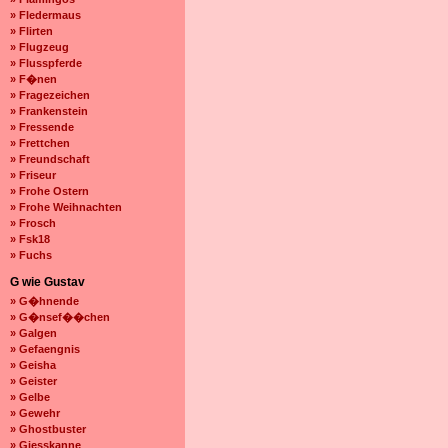
» Fledermaus
» Flirten
» Flugzeug
» Flusspferde
» F�nen
» Fragezeichen
» Frankenstein
» Fressende
» Frettchen
» Freundschaft
» Friseur
» Frohe Ostern
» Frohe Weihnachten
» Frosch
» Fsk18
» Fuchs
G wie Gustav
» G�hnende
» G�nsef��chen
» Galgen
» Gefaengnis
» Geisha
» Geister
» Gelbe
» Gewehr
» Ghostbuster
» Giesskanne