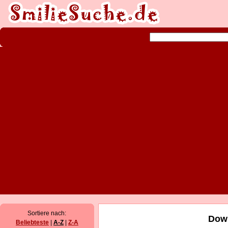
Sortiere nach:
Down
Beliebteste
|
A-Z
|
Z-A