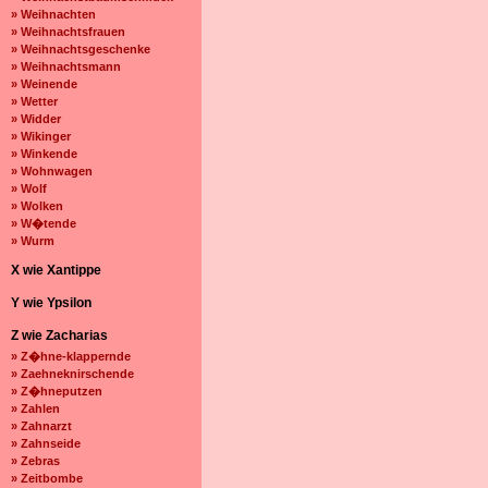
» Weihnachten
» Weihnachtsfrauen
» Weihnachtsgeschenke
» Weihnachtsmann
» Weinende
» Wetter
» Widder
» Wikinger
» Winkende
» Wohnwagen
» Wolf
» Wolken
» W�tende
» Wurm
X wie Xantippe
Y wie Ypsilon
Z wie Zacharias
» Z�hne-klappernde
» Zaehneknirschende
» Z�hneputzen
» Zahlen
» Zahnarzt
» Zahnseide
» Zebras
» Zeitbombe