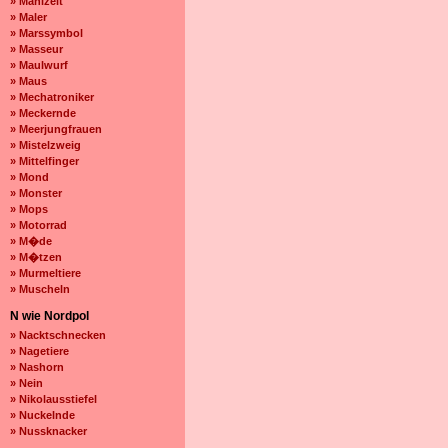
» Mahlzeit
» Maler
» Marssymbol
» Masseur
» Maulwurf
» Maus
» Mechatroniker
» Meckernde
» Meerjungfrauen
» Mistelzweig
» Mittelfinger
» Mond
» Monster
» Mops
» Motorrad
» M�de
» M�tzen
» Murmeltiere
» Muscheln
N wie Nordpol
» Nacktschnecken
» Nagetiere
» Nashorn
» Nein
» Nikolausstiefel
» Nuckelnde
» Nussknacker