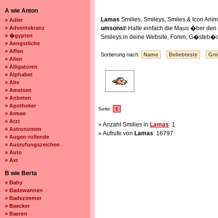
A wie Anton
Lamas
Smilies, Smileys, Smiles & Icon An
» Adler
» Adventskranz
umsonst
! Halte einfach die Maus �ber de
» �gypten
Smileys in deine Website, Foren, G�steb�c
» Aengstliche
» Affen
Sortierung nach:
Name
Beliebteste
Gr
» Alien
» Alligatoren
» Alphabet
» Alte
» Ameisen
» Anbeten
» Apotheker
Seite:
1
» Armee
» Arzt
» Anzahl Smilies in
Lamas
: 1
» Astronomen
» Aufrufe von
Lamas
: 16797
» Augen-rollende
» Ausrufungszeichen
» Auto
» Axt
B wie Berta
» Baby
» Badewannen
» Badezimmer
» Baecker
» Baeren