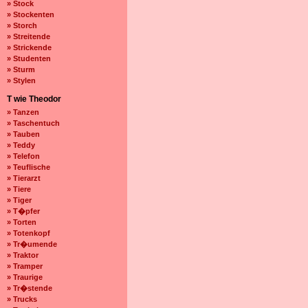
» Stock
» Stockenten
» Storch
» Streitende
» Strickende
» Studenten
» Sturm
» Stylen
T wie Theodor
» Tanzen
» Taschentuch
» Tauben
» Teddy
» Telefon
» Teuflische
» Tierarzt
» Tiere
» Tiger
» T�pfer
» Torten
» Totenkopf
» Tr�umende
» Traktor
» Tramper
» Traurige
» Tr�stende
» Trucks