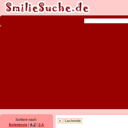
Sortiere nach:
«
Lachende
Beliebteste
|
A-Z
|
Z-A