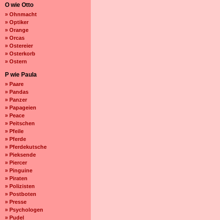
O wie Otto
» Ohnmacht
» Optiker
» Orange
» Orcas
» Ostereier
» Osterkorb
» Ostern
P wie Paula
» Paare
» Pandas
» Panzer
» Papageien
» Peace
» Peitschen
» Pfeile
» Pferde
» Pferdekutsche
» Pieksende
» Piercer
» Pinguine
» Piraten
» Polizisten
» Postboten
» Presse
» Psychologen
» Pudel