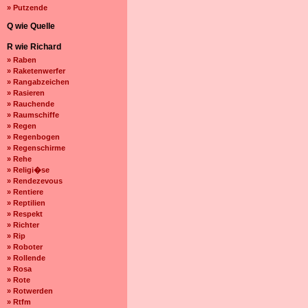
» Putzende
Q wie Quelle
R wie Richard
» Raben
» Raketenwerfer
» Rangabzeichen
» Rasieren
» Rauchende
» Raumschiffe
» Regen
» Regenbogen
» Regenschirme
» Rehe
» Religi�se
» Rendezevous
» Rentiere
» Reptilien
» Respekt
» Richter
» Rip
» Roboter
» Rollende
» Rosa
» Rote
» Rotwerden
» Rtfm