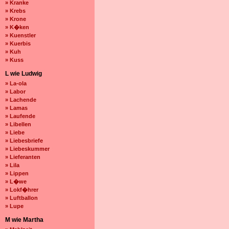
» Kranke
» Krebs
» Krone
» K�ken
» Kuenstler
» Kuerbis
» Kuh
» Kuss
L wie Ludwig
» La-ola
» Labor
» Lachende
» Lamas
» Laufende
» Libellen
» Liebe
» Liebesbriefe
» Liebeskummer
» Lieferanten
» Lila
» Lippen
» L�we
» Lokf�hrer
» Luftballon
» Lupe
M wie Martha