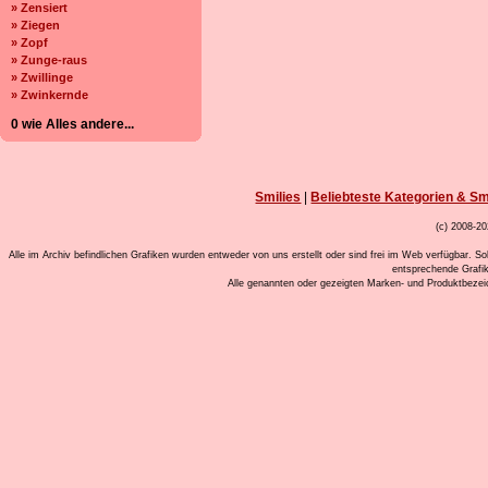
» Zensiert
» Ziegen
» Zopf
» Zunge-raus
» Zwillinge
» Zwinkernde
0 wie Alles andere...
Smilies
|
Beliebteste Kategorien & Sm
(c) 2008-20
Alle im Archiv befindlichen Grafiken wurden entweder von uns erstellt oder sind frei im Web verfügbar. So
entsprechende Grafi
Alle genannten oder gezeigten Marken- und Produktbeze