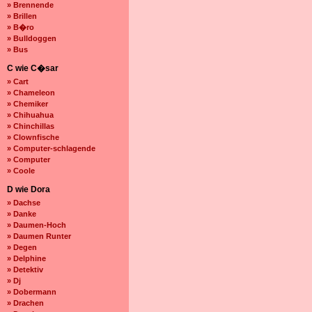
» Brennende
» Brillen
» B�ro
» Bulldoggen
» Bus
C wie C�sar
» Cart
» Chameleon
» Chemiker
» Chihuahua
» Chinchillas
» Clownfische
» Computer-schlagende
» Computer
» Coole
D wie Dora
» Dachse
» Danke
» Daumen-Hoch
» Daumen Runter
» Degen
» Delphine
» Detektiv
» Dj
» Dobermann
» Drachen