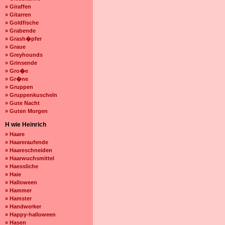
» Giraffen
» Gitarren
» Goldfische
» Grabende
» Grash�pfer
» Graue
» Greyhounds
» Grinsende
» Gro�e
» Gr�ne
» Gruppen
» Gruppenkuscheln
» Gute Nacht
» Guten Morgen
H wie Heinrich
» Haare
» Haareraufende
» Haareschneiden
» Haarwuchsmittel
» Haessliche
» Haie
» Halloween
» Hammer
» Hamster
» Handwerker
» Happy-halloween
» Hasen