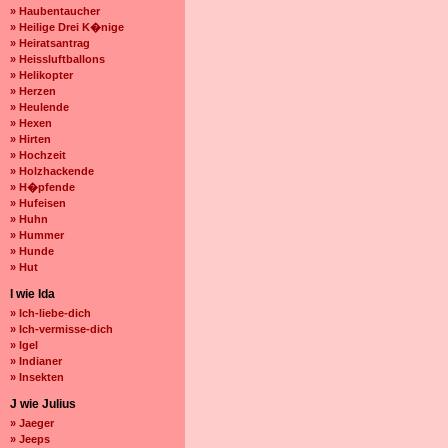
» Haubentaucher
» Heilige Drei K�nige
» Heiratsantrag
» Heissluftballons
» Helikopter
» Herzen
» Heulende
» Hexen
» Hirten
» Hochzeit
» Holzhackende
» H�pfende
» Hufeisen
» Huhn
» Hummer
» Hunde
» Hut
I wie Ida
» Ich-liebe-dich
» Ich-vermisse-dich
» Igel
» Indianer
» Insekten
J wie Julius
» Jaeger
» Jeeps