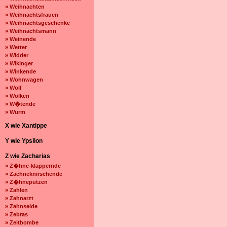
» Weihnachten
» Weihnachtsfrauen
» Weihnachtsgeschenke
» Weihnachtsmann
» Weinende
» Wetter
» Widder
» Wikinger
» Winkende
» Wohnwagen
» Wolf
» Wolken
» W�tende
» Wurm
X wie Xantippe
Y wie Ypsilon
Z wie Zacharias
» Z�hne-klappernde
» Zaehneknirschende
» Z�hneputzen
» Zahlen
» Zahnarzt
» Zahnseide
» Zebras
» Zeitbombe