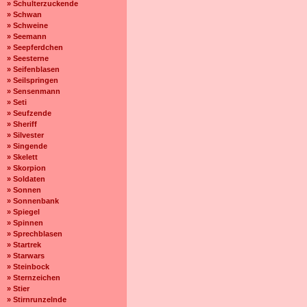
» Schulterzuckende
» Schwan
» Schweine
» Seemann
» Seepferdchen
» Seesterne
» Seifenblasen
» Seilspringen
» Sensenmann
» Seti
» Seufzende
» Sheriff
» Silvester
» Singende
» Skelett
» Skorpion
» Soldaten
» Sonnen
» Sonnenbank
» Spiegel
» Spinnen
» Sprechblasen
» Startrek
» Starwars
» Steinbock
» Sternzeichen
» Stier
» Stirnrunzelnde