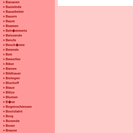
» Bananen
» Bastelnde
» Bauarbeiter
» Bauern
» Baum
» Beamen
» Beh�mmerte
» Beissende
» Berufe
» Besch�mte
» Betende
» Bett
» Bewerfen
» Biber
» Bienen
» Bildhauer
» Biologen
» Bischoff
» Blaue
» Blitze
» Blumen
» B�se
» Bogenschiessen
» Bootsfahrt
» Borg
» Boxende
» Boxer
» Braune