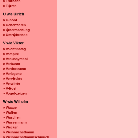
» Truthahn
» T�ren
U wie Ulrich
» U-boot
» Ueberfahren
» �berraschung
» Umr�hrende
V wie Viktor
» Valentinstag
» Vampire
» Venussymbol
» Verbannt
» Verdrossene
» Verlegene
» Verr�ckte
» Verwirrte
» V�gel
» Vogel-zeigen
W wie Wilhelm
» Waage
» Waffen
» Waschen
» Wassermann
» Wecker
» Weihnachstbaum
» Weihnachstbaumschmuck