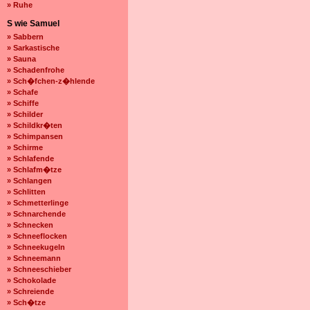
» Ruhe
S wie Samuel
» Sabbern
» Sarkastische
» Sauna
» Schadenfrohe
» Sch�fchen-z�hlende
» Schafe
» Schiffe
» Schilder
» Schildkr�ten
» Schimpansen
» Schirme
» Schlafende
» Schlafm�tze
» Schlangen
» Schlitten
» Schmetterlinge
» Schnarchende
» Schnecken
» Schneeflocken
» Schneekugeln
» Schneemann
» Schneeschieber
» Schokolade
» Schreiende
» Sch�tze