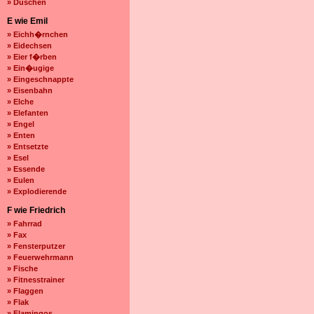
» Duschen
E wie Emil
» Eichh�rnchen
» Eidechsen
» Eier f�rben
» Ein�ugige
» Eingeschnappte
» Eisenbahn
» Elche
» Elefanten
» Engel
» Enten
» Entsetzte
» Esel
» Essende
» Eulen
» Explodierende
F wie Friedrich
» Fahrrad
» Fax
» Fensterputzer
» Feuerwehrmann
» Fische
» Fitnesstrainer
» Flaggen
» Flak
» Flamingos