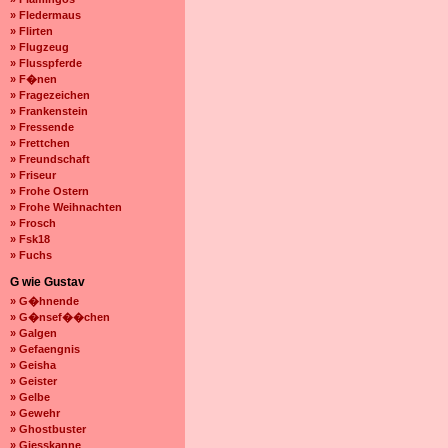
» Fledermaus
» Flirten
» Flugzeug
» Flusspferde
» F�nen
» Fragezeichen
» Frankenstein
» Fressende
» Frettchen
» Freundschaft
» Friseur
» Frohe Ostern
» Frohe Weihnachten
» Frosch
» Fsk18
» Fuchs
G wie Gustav
» G�hnende
» G�nsef��chen
» Galgen
» Gefaengnis
» Geisha
» Geister
» Gelbe
» Gewehr
» Ghostbuster
» Giesskanne