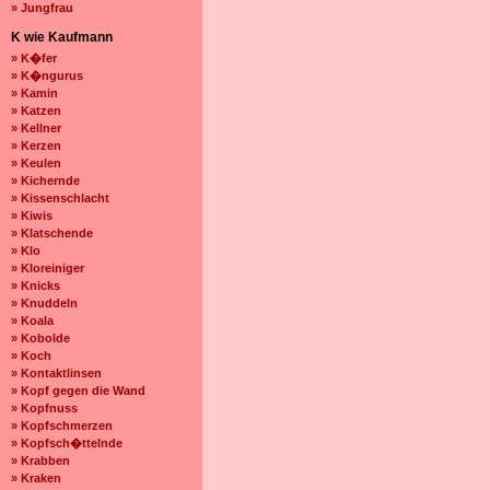
» Jungfrau
K wie Kaufmann
» K�fer
» K�ngurus
» Kamin
» Katzen
» Kellner
» Kerzen
» Keulen
» Kichernde
» Kissenschlacht
» Kiwis
» Klatschende
» Klo
» Kloreiniger
» Knicks
» Knuddeln
» Koala
» Kobolde
» Koch
» Kontaktlinsen
» Kopf gegen die Wand
» Kopfnuss
» Kopfschmerzen
» Kopfsch�ttelnde
» Krabben
» Kraken