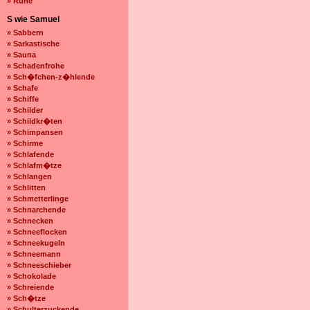
» Ruhe
S wie Samuel
» Sabbern
» Sarkastische
» Sauna
» Schadenfrohe
» Sch�fchen-z�hlende
» Schafe
» Schiffe
» Schilder
» Schildkr�ten
» Schimpansen
» Schirme
» Schlafende
» Schlafm�tze
» Schlangen
» Schlitten
» Schmetterlinge
» Schnarchende
» Schnecken
» Schneeflocken
» Schneekugeln
» Schneemann
» Schneeschieber
» Schokolade
» Schreiende
» Sch�tze
» Schulterzuckende