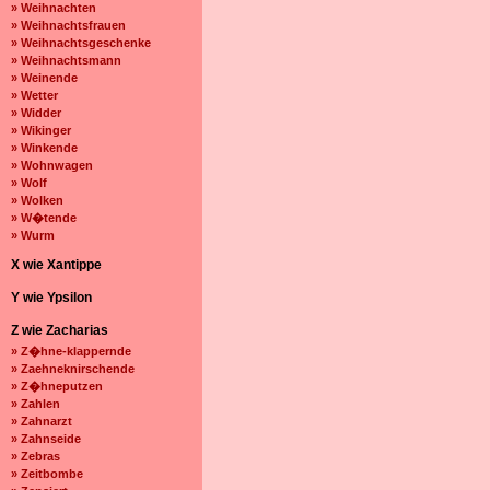
» Weihnachten
» Weihnachtsfrauen
» Weihnachtsgeschenke
» Weihnachtsmann
» Weinende
» Wetter
» Widder
» Wikinger
» Winkende
» Wohnwagen
» Wolf
» Wolken
» W�tende
» Wurm
X wie Xantippe
Y wie Ypsilon
Z wie Zacharias
» Z�hne-klappernde
» Zaehneknirschende
» Z�hneputzen
» Zahlen
» Zahnarzt
» Zahnseide
» Zebras
» Zeitbombe