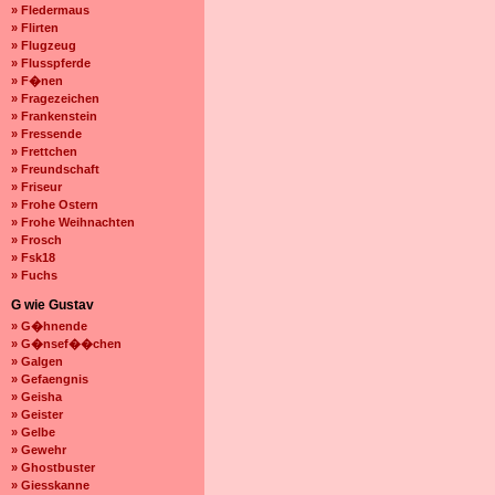
» Fledermaus
» Flirten
» Flugzeug
» Flusspferde
» F�nen
» Fragezeichen
» Frankenstein
» Fressende
» Frettchen
» Freundschaft
» Friseur
» Frohe Ostern
» Frohe Weihnachten
» Frosch
» Fsk18
» Fuchs
G wie Gustav
» G�hnende
» G�nsef��chen
» Galgen
» Gefaengnis
» Geisha
» Geister
» Gelbe
» Gewehr
» Ghostbuster
» Giesskanne