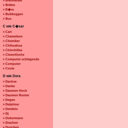
» Brennende
» Brillen
» B�ro
» Bulldoggen
» Bus
C wie C�sar
» Cart
» Chameleon
» Chemiker
» Chihuahua
» Chinchillas
» Clownfische
» Computer-schlagende
» Computer
» Coole
D wie Dora
» Dachse
» Danke
» Daumen-Hoch
» Daumen Runter
» Degen
» Delphine
» Detektiv
» Dj
» Dobermann
» Drachen
» Duschen