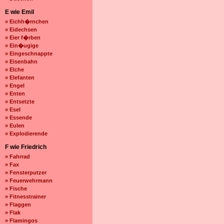
E wie Emil
» Eichh�rnchen
» Eidechsen
» Eier f�rben
» Ein�ugige
» Eingeschnappte
» Eisenbahn
» Elche
» Elefanten
» Engel
» Enten
» Entsetzte
» Esel
» Essende
» Eulen
» Explodierende
F wie Friedrich
» Fahrrad
» Fax
» Fensterputzer
» Feuerwehrmann
» Fische
» Fitnesstrainer
» Flaggen
» Flak
» Flamingos