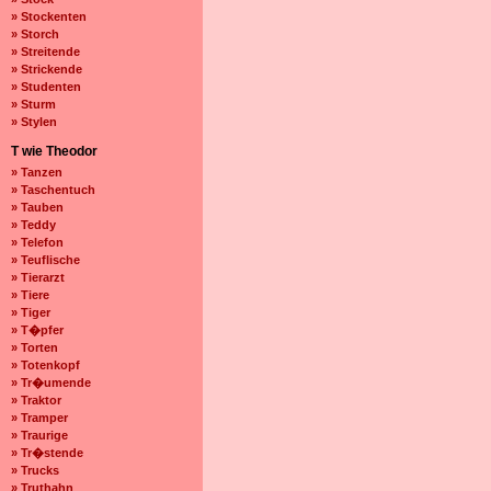
» Stockenten
» Storch
» Streitende
» Strickende
» Studenten
» Sturm
» Stylen
T wie Theodor
» Tanzen
» Taschentuch
» Tauben
» Teddy
» Telefon
» Teuflische
» Tierarzt
» Tiere
» Tiger
» T�pfer
» Torten
» Totenkopf
» Tr�umende
» Traktor
» Tramper
» Traurige
» Tr�stende
» Trucks
» Truthahn