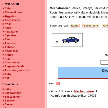
A wie Anton
Mechatroniker
Smilies, Smileys, Smiles &
» Adler
» Adventskranz
kostenlos, umsonst
! Halte einfach die Ma
» �gypten
darfst d�e Smileys in deine Website, Fore
» Aengstliche
» Affen
Sortierung nach:
Name
Beliebteste
Gr
» Alien
» Alligatoren
» Alphabet
» Alte
» Ameisen
» Anbeten
» Apotheker
» Armee
Ni
» Arzt
» Astronomen
» Augen-rollende
» Ausrufungszeichen
Dies
» Auto
» Axt
Seite:
1
B wie Berta
» Baby
» Anzahl Smilies in
Mechatroniker
: 1
» Badewannen
» Aufrufe von
Mechatroniker
: 17033
» Badezimmer
» Baecker
» Baeren