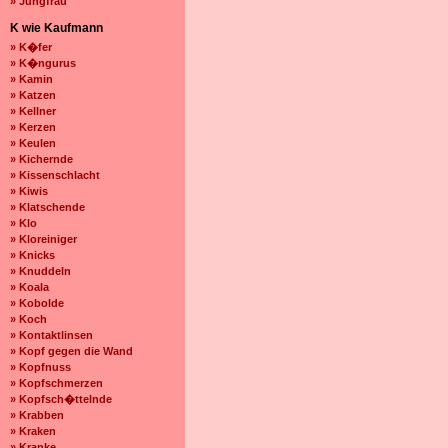
» Jungfrau
K wie Kaufmann
» K�fer
» K�ngurus
» Kamin
» Katzen
» Kellner
» Kerzen
» Keulen
» Kichernde
» Kissenschlacht
» Kiwis
» Klatschende
» Klo
» Kloreiniger
» Knicks
» Knuddeln
» Koala
» Kobolde
» Koch
» Kontaktlinsen
» Kopf gegen die Wand
» Kopfnuss
» Kopfschmerzen
» Kopfsch�ttelnde
» Krabben
» Kraken
» Kranke