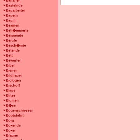
» Bananen
» Bastelnde
» Bauarbeiter
» Bauern
» Baum
» Beamen
» Beh�mmerte
» Beissende
» Berufe
» Besch�mte
» Betende
» Bett
» Bewerfen
» Biber
» Bienen
» Bildhauer
» Biologen
» Bischoff
» Blaue
» Blitze
» Blumen
» B�se
» Bogenschiessen
» Bootsfahrt
» Borg
» Boxende
» Boxer
» Braune