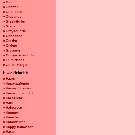
» Giraffen
» Gitarren
» Goldfische
» Grabende
» Grash�pfer
» Graue
» Greyhounds
» Grinsende
» Gro�e
» Gr�ne
» Gruppen
» Gruppenkuscheln
» Gute Nacht
» Guten Morgen
H wie Heinrich
» Haare
» Haareraufende
» Haareschneiden
» Haarwuchsmittel
» Haessliche
» Haie
» Halloween
» Hammer
» Hamster
» Handwerker
» Happy-halloween
» Hasen