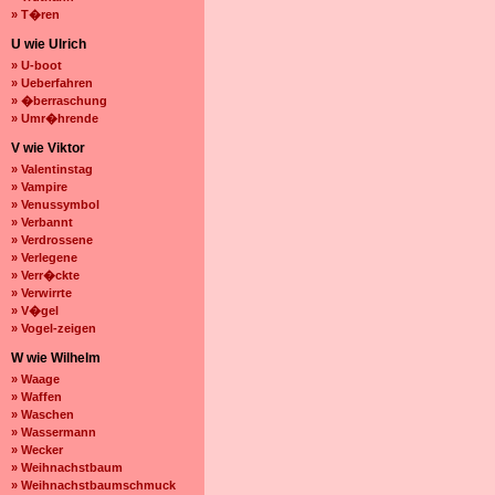
» T�ren
U wie Ulrich
» U-boot
» Ueberfahren
» �berraschung
» Umr�hrende
V wie Viktor
» Valentinstag
» Vampire
» Venussymbol
» Verbannt
» Verdrossene
» Verlegene
» Verr�ckte
» Verwirrte
» V�gel
» Vogel-zeigen
W wie Wilhelm
» Waage
» Waffen
» Waschen
» Wassermann
» Wecker
» Weihnachstbaum
» Weihnachstbaumschmuck