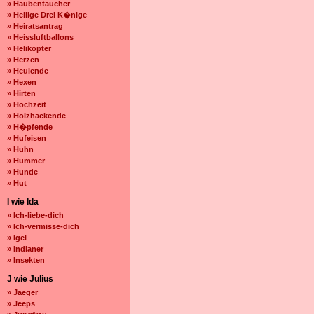
» Haubentaucher
» Heilige Drei K�nige
» Heiratsantrag
» Heissluftballons
» Helikopter
» Herzen
» Heulende
» Hexen
» Hirten
» Hochzeit
» Holzhackende
» H�pfende
» Hufeisen
» Huhn
» Hummer
» Hunde
» Hut
I wie Ida
» Ich-liebe-dich
» Ich-vermisse-dich
» Igel
» Indianer
» Insekten
J wie Julius
» Jaeger
» Jeeps