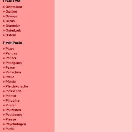
O wie Otto
» Ohnmacht
» Optiker
» Orange
» Orcas
» Ostereier
» Osterkorb
» Ostern
P wie Paula
» Paare
» Pandas
» Panzer
» Papageien
» Peace
» Peitschen
» Pfeile
» Pferde
» Pferdekutsche
» Pieksende
» Piercer
» Pinguine
» Piraten
» Polizisten
» Postboten
» Presse
» Psychologen
» Pudel