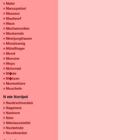
» Maler
» Marssymbol
» Masseur
» Maulwurf
» Maus
» Mechatroniker
» Meckernde
» Meerjungfrauen
» Mistelzweig
» Mittelfinger
» Mond
» Monster
» Mops
» Motorrad
» M�de
» M�tzen
» Murmeltiere
» Muscheln
N wie Nordpol
» Nacktschnecken
» Nagetiere
» Nashorn
» Nein
» Nikolausstiefel
» Nuckelnde
» Nussknacker