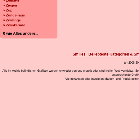
» Zensiert
» Ziegen
» Zopf
» Zunge-raus
» Zwillinge
» Zwinkernde
0 wie Alles andere...
Smilies
|
Beliebteste Kategorien & Sm
(c) 2008-20
Alle im Archiv befindlichen Grafiken wurden entweder von uns erstellt oder sind frei im Web verfügbar. So
entsprechende Grafi
Alle genannten oder gezeigten Marken- und Produktbeze