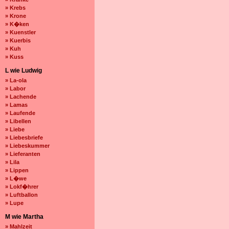
» Krebs
» Krone
» K�ken
» Kuenstler
» Kuerbis
» Kuh
» Kuss
L wie Ludwig
» La-ola
» Labor
» Lachende
» Lamas
» Laufende
» Libellen
» Liebe
» Liebesbriefe
» Liebeskummer
» Lieferanten
» Lila
» Lippen
» L�we
» Lokf�hrer
» Luftballon
» Lupe
M wie Martha
» Mahlzeit