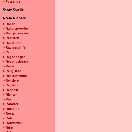
» Putzende
Q wie Quelle
R wie Richard
» Raben
» Raketenwerfer
» Rangabzeichen
» Rasieren
» Rauchende
» Raumschiffe
» Regen
» Regenbogen
» Regenschirme
» Rehe
» Religi�se
» Rendezevous
» Rentiere
» Reptilien
» Respekt
» Richter
» Rip
» Roboter
» Rollende
» Rosa
» Rote
» Rotwerden
» Rtfm