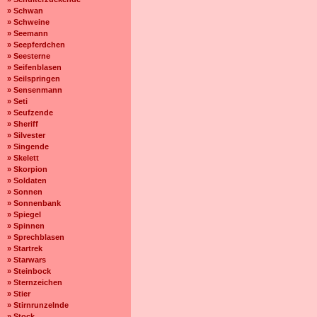
» Schwan
» Schweine
» Seemann
» Seepferdchen
» Seesterne
» Seifenblasen
» Seilspringen
» Sensenmann
» Seti
» Seufzende
» Sheriff
» Silvester
» Singende
» Skelett
» Skorpion
» Soldaten
» Sonnen
» Sonnenbank
» Spiegel
» Spinnen
» Sprechblasen
» Startrek
» Starwars
» Steinbock
» Sternzeichen
» Stier
» Stirnrunzelnde
» Stock