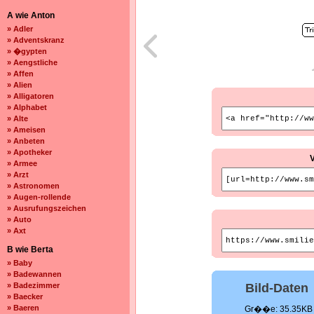
A wie Anton
» Adler
» Adventskranz
» �gypten
» Aengstliche
» Affen
» Alien
» Alligatoren
» Alphabet
» Alte
» Ameisen
» Anbeten
» Apotheker
» Armee
» Arzt
» Astronomen
» Augen-rollende
» Ausrufungszeichen
» Auto
» Axt
B wie Berta
» Baby
» Badewannen
» Badezimmer
Bild-Daten
» Baecker
» Baeren
Gr��e: 35.35KB