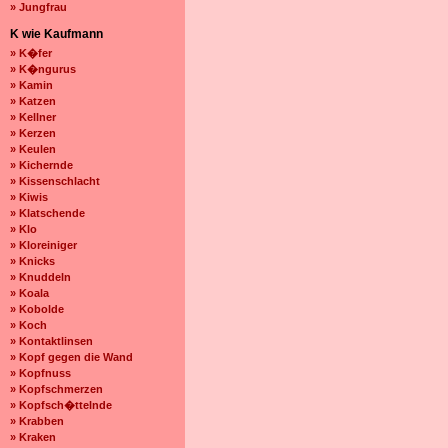
» Jungfrau
K wie Kaufmann
» K�fer
» K�ngurus
» Kamin
» Katzen
» Kellner
» Kerzen
» Keulen
» Kichernde
» Kissenschlacht
» Kiwis
» Klatschende
» Klo
» Kloreiniger
» Knicks
» Knuddeln
» Koala
» Kobolde
» Koch
» Kontaktlinsen
» Kopf gegen die Wand
» Kopfnuss
» Kopfschmerzen
» Kopfsch�ttelnde
» Krabben
» Kraken