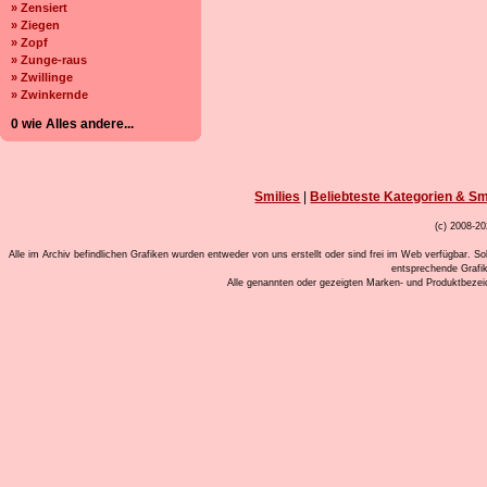
» Zensiert
» Ziegen
» Zopf
» Zunge-raus
» Zwillinge
» Zwinkernde
0 wie Alles andere...
Smilies
|
Beliebteste Kategorien & Sm
(c) 2008-20
Alle im Archiv befindlichen Grafiken wurden entweder von uns erstellt oder sind frei im Web verfügbar. So
entsprechende Grafi
Alle genannten oder gezeigten Marken- und Produktbeze