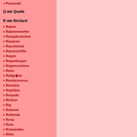
» Putzende
Q wie Quelle
R wie Richard
» Raben
» Raketenwerfer
» Rangabzeichen
» Rasieren
» Rauchende
» Raumschiffe
» Regen
» Regenbogen
» Regenschirme
» Rehe
» Religi�se
» Rendezevous
» Rentiere
» Reptilien
» Respekt
» Richter
» Rip
» Roboter
» Rollende
» Rosa
» Rote
» Rotwerden
» Rtfm