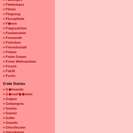
» Fledermaus
» Flirten
» Flugzeug
» Flusspferde
» F�nen
» Fragezeichen
» Frankenstein
» Fressende
» Frettchen
» Freundschaft
» Friseur
» Frohe Ostern
» Frohe Weihnachten
» Frosch
» Fsk18
» Fuchs
G wie Gustav
» G�hnende
» G�nsef��chen
» Galgen
» Gefaengnis
» Geisha
» Geister
» Gelbe
» Gewehr
» Ghostbuster
» Giesskanne