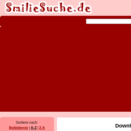
Sortiere nach:
Downl
Beliebteste
|
A-Z
|
Z-A