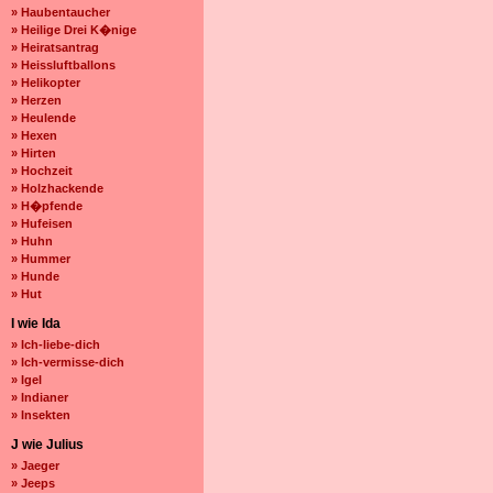
» Haubentaucher
» Heilige Drei K�nige
» Heiratsantrag
» Heissluftballons
» Helikopter
» Herzen
» Heulende
» Hexen
» Hirten
» Hochzeit
» Holzhackende
» H�pfende
» Hufeisen
» Huhn
» Hummer
» Hunde
» Hut
I wie Ida
» Ich-liebe-dich
» Ich-vermisse-dich
» Igel
» Indianer
» Insekten
J wie Julius
» Jaeger
» Jeeps