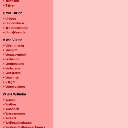
» Truthahn
» T�ren
U wie Ulrich
» U-boot
» Ueberfahren
» �berraschung
» Umr�hrende
V wie Viktor
» Valentinstag
» Vampire
» Venussymbol
» Verbannt
» Verdrossene
» Verlegene
» Verr�ckte
» Verwirrte
» V�gel
» Vogel-zeigen
W wie Wilhelm
» Waage
» Waffen
» Waschen
» Wassermann
» Wecker
» Weihnachstbaum
» Weihnachstbaumschmuck