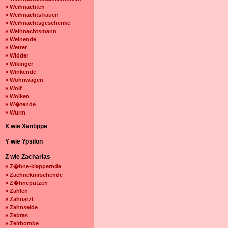
» Weihnachten
» Weihnachtsfrauen
» Weihnachtsgeschenke
» Weihnachtsmann
» Weinende
» Wetter
» Widder
» Wikinger
» Winkende
» Wohnwagen
» Wolf
» Wolken
» W�tende
» Wurm
X wie Xantippe
Y wie Ypsilon
Z wie Zacharias
» Z�hne-klappernde
» Zaehneknirschende
» Z�hneputzen
» Zahlen
» Zahnarzt
» Zahnseide
» Zebras
» Zeitbombe