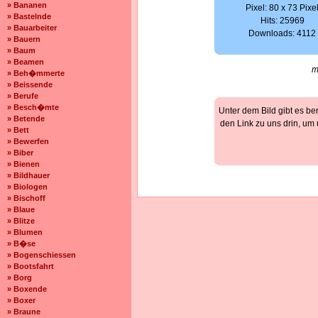
» Bananen
Pixel: 80 x 73 Pixe
» Bastelnde
Hits: 25969
» Bauarbeiter
Downloads: 4112
» Bauern
» Baum
» Beamen
m
» Beh�mmerte
» Beissende
» Berufe
» Besch�mte
Unter dem Bild gibt es be
» Betende
den Link zu uns drin, um
» Bett
» Bewerfen
» Biber
» Bienen
» Bildhauer
» Biologen
» Bischoff
» Blaue
» Blitze
» Blumen
» B�se
» Bogenschiessen
» Bootsfahrt
» Borg
» Boxende
» Boxer
» Braune