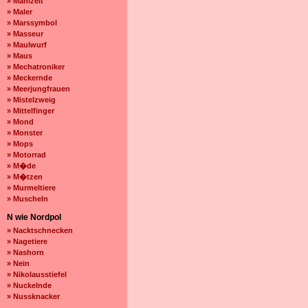
» Mahlzeit
» Maler
» Marssymbol
» Masseur
» Maulwurf
» Maus
» Mechatroniker
» Meckernde
» Meerjungfrauen
» Mistelzweig
» Mittelfinger
» Mond
» Monster
» Mops
» Motorrad
» M�de
» M�tzen
» Murmeltiere
» Muscheln
N wie Nordpol
» Nacktschnecken
» Nagetiere
» Nashorn
» Nein
» Nikolausstiefel
» Nuckelnde
» Nussknacker