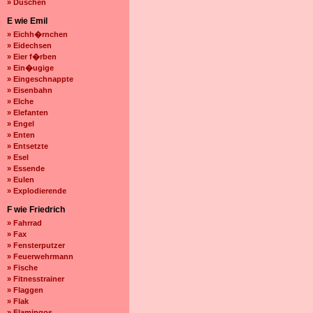
» Duschen
E wie Emil
» Eichh�rnchen
» Eidechsen
» Eier f�rben
» Ein�ugige
» Eingeschnappte
» Eisenbahn
» Elche
» Elefanten
» Engel
» Enten
» Entsetzte
» Esel
» Essende
» Eulen
» Explodierende
F wie Friedrich
» Fahrrad
» Fax
» Fensterputzer
» Feuerwehrmann
» Fische
» Fitnesstrainer
» Flaggen
» Flak
» Flamingos