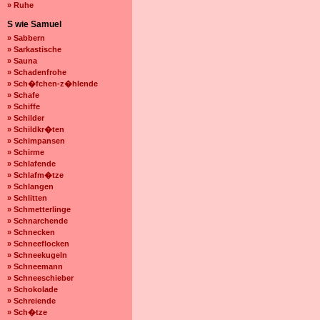
» Ruhe
S wie Samuel
» Sabbern
» Sarkastische
» Sauna
» Schadenfrohe
» Sch�fchen-z�hlende
» Schafe
» Schiffe
» Schilder
» Schildkr�ten
» Schimpansen
» Schirme
» Schlafende
» Schlafm�tze
» Schlangen
» Schlitten
» Schmetterlinge
» Schnarchende
» Schnecken
» Schneeflocken
» Schneekugeln
» Schneemann
» Schneeschieber
» Schokolade
» Schreiende
» Sch�tze