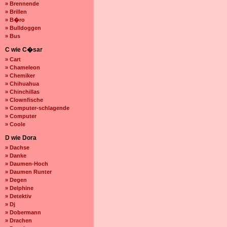
» Brennende
» Brillen
» B�ro
» Bulldoggen
» Bus
C wie C�sar
» Cart
» Chameleon
» Chemiker
» Chihuahua
» Chinchillas
» Clownfische
» Computer-schlagende
» Computer
» Coole
D wie Dora
» Dachse
» Danke
» Daumen-Hoch
» Daumen Runter
» Degen
» Delphine
» Detektiv
» Dj
» Dobermann
» Drachen