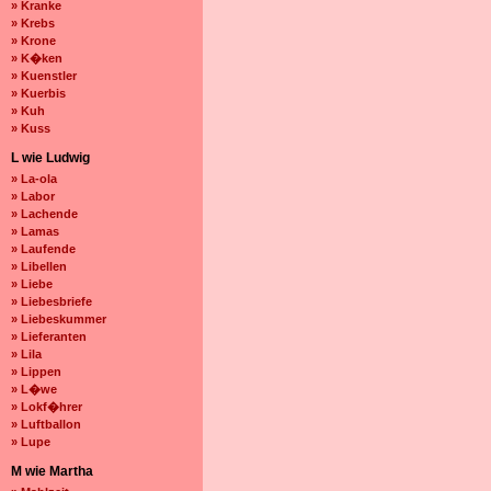
» Kranke
» Krebs
» Krone
» K�ken
» Kuenstler
» Kuerbis
» Kuh
» Kuss
L wie Ludwig
» La-ola
» Labor
» Lachende
» Lamas
» Laufende
» Libellen
» Liebe
» Liebesbriefe
» Liebeskummer
» Lieferanten
» Lila
» Lippen
» L�we
» Lokf�hrer
» Luftballon
» Lupe
M wie Martha