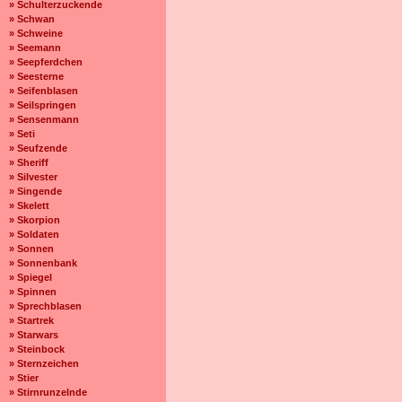
» Schulterzuckende
» Schwan
» Schweine
» Seemann
» Seepferdchen
» Seesterne
» Seifenblasen
» Seilspringen
» Sensenmann
» Seti
» Seufzende
» Sheriff
» Silvester
» Singende
» Skelett
» Skorpion
» Soldaten
» Sonnen
» Sonnenbank
» Spiegel
» Spinnen
» Sprechblasen
» Startrek
» Starwars
» Steinbock
» Sternzeichen
» Stier
» Stirnrunzelnde