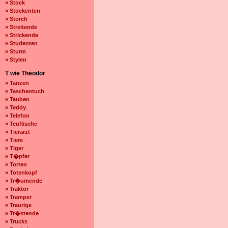
» Stock
» Stockenten
» Storch
» Streitende
» Strickende
» Studenten
» Sturm
» Stylen
T wie Theodor
» Tanzen
» Taschentuch
» Tauben
» Teddy
» Telefon
» Teuflische
» Tierarzt
» Tiere
» Tiger
» T�pfer
» Torten
» Totenkopf
» Tr�umende
» Traktor
» Tramper
» Traurige
» Tr�stende
» Trucks