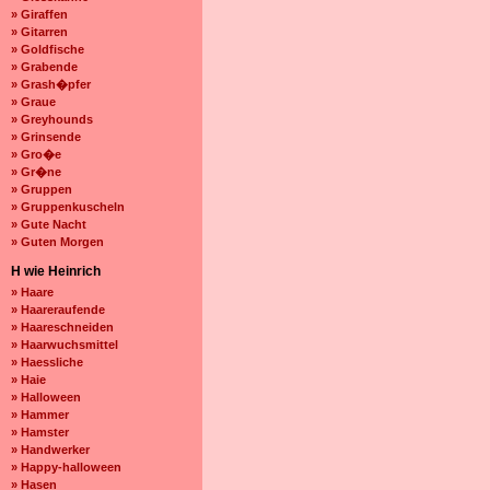
» Giraffen
» Gitarren
» Goldfische
» Grabende
» Grash�pfer
» Graue
» Greyhounds
» Grinsende
» Gro�e
» Gr�ne
» Gruppen
» Gruppenkuscheln
» Gute Nacht
» Guten Morgen
H wie Heinrich
» Haare
» Haareraufende
» Haareschneiden
» Haarwuchsmittel
» Haessliche
» Haie
» Halloween
» Hammer
» Hamster
» Handwerker
» Happy-halloween
» Hasen