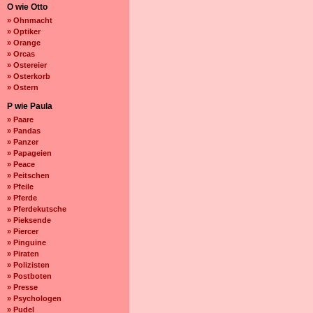
O wie Otto
» Ohnmacht
» Optiker
» Orange
» Orcas
» Ostereier
» Osterkorb
» Ostern
P wie Paula
» Paare
» Pandas
» Panzer
» Papageien
» Peace
» Peitschen
» Pfeile
» Pferde
» Pferdekutsche
» Pieksende
» Piercer
» Pinguine
» Piraten
» Polizisten
» Postboten
» Presse
» Psychologen
» Pudel