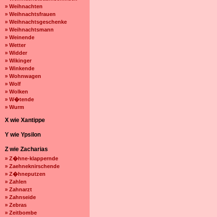
» Weihnachten
» Weihnachtsfrauen
» Weihnachtsgeschenke
» Weihnachtsmann
» Weinende
» Wetter
» Widder
» Wikinger
» Winkende
» Wohnwagen
» Wolf
» Wolken
» W�tende
» Wurm
X wie Xantippe
Y wie Ypsilon
Z wie Zacharias
» Z�hne-klappernde
» Zaehneknirschende
» Z�hneputzen
» Zahlen
» Zahnarzt
» Zahnseide
» Zebras
» Zeitbombe