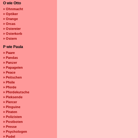
O wie Otto
» Ohnmacht
» Optiker
» Orange
» Orcas
» Ostereier
» Osterkorb
» Ostern
P wie Paula
» Paare
» Pandas
» Panzer
» Papageien
» Peace
» Peitschen
» Pfeile
» Pferde
» Pferdekutsche
» Pieksende
» Piercer
» Pinguine
» Piraten
» Polizisten
» Postboten
» Presse
» Psychologen
» Pudel