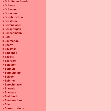
» Schulterzuckende
» Schwan
» Schweine
» Seemann
» Seepferdchen
» Seesterne
» Seifenblasen
» Seilspringen
» Sensenmann
» Seti
» Seufzende
» Sheriff
» Silvester
» Singende
» Skelett
» Skorpion
» Soldaten
» Sonnen
» Sonnenbank
» Spiegel
» Spinnen
» Sprechblasen
» Startrek
» Starwars
» Steinbock
» Sternzeichen
» Stier
» Stirnrunzelnde