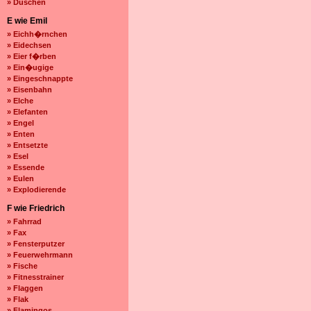
» Duschen
E wie Emil
» Eichh�rnchen
» Eidechsen
» Eier f�rben
» Ein�ugige
» Eingeschnappte
» Eisenbahn
» Elche
» Elefanten
» Engel
» Enten
» Entsetzte
» Esel
» Essende
» Eulen
» Explodierende
F wie Friedrich
» Fahrrad
» Fax
» Fensterputzer
» Feuerwehrmann
» Fische
» Fitnesstrainer
» Flaggen
» Flak
» Flamingos