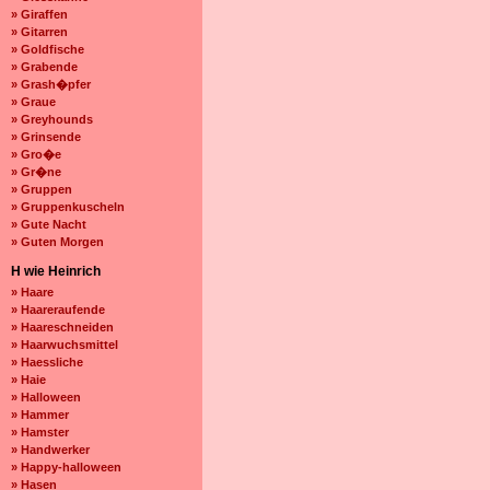
» Giraffen
» Gitarren
» Goldfische
» Grabende
» Grash�pfer
» Graue
» Greyhounds
» Grinsende
» Gro�e
» Gr�ne
» Gruppen
» Gruppenkuscheln
» Gute Nacht
» Guten Morgen
H wie Heinrich
» Haare
» Haareraufende
» Haareschneiden
» Haarwuchsmittel
» Haessliche
» Haie
» Halloween
» Hammer
» Hamster
» Handwerker
» Happy-halloween
» Hasen