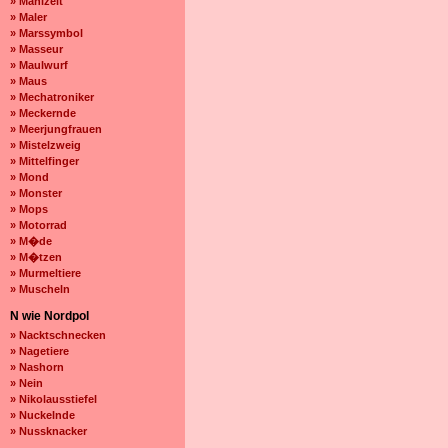
» Mahlzeit
» Maler
» Marssymbol
» Masseur
» Maulwurf
» Maus
» Mechatroniker
» Meckernde
» Meerjungfrauen
» Mistelzweig
» Mittelfinger
» Mond
» Monster
» Mops
» Motorrad
» M�de
» M�tzen
» Murmeltiere
» Muscheln
N wie Nordpol
» Nacktschnecken
» Nagetiere
» Nashorn
» Nein
» Nikolausstiefel
» Nuckelnde
» Nussknacker