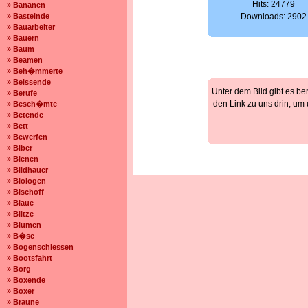
Hits: 24779
» Bananen
» Bastelnde
Downloads: 2902
» Bauarbeiter
» Bauern
» Baum
» Beamen
» Beh�mmerte
» Beissende
Unter dem Bild gibt es be
» Berufe
den Link zu uns drin, um
» Besch�mte
» Betende
» Bett
» Bewerfen
» Biber
» Bienen
» Bildhauer
» Biologen
» Bischoff
» Blaue
» Blitze
» Blumen
» B�se
» Bogenschiessen
» Bootsfahrt
» Borg
» Boxende
» Boxer
» Braune