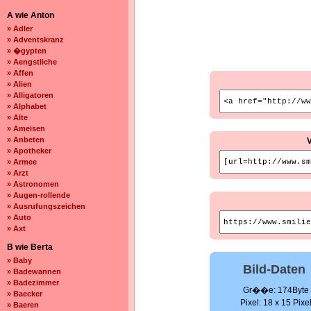
A wie Anton
» Adler
» Adventskranz
» �gypten
» Aengstliche
» Affen
» Alien
» Alligatoren
» Alphabet
» Alte
» Ameisen
» Anbeten
» Apotheker
» Armee
» Arzt
» Astronomen
» Augen-rollende
» Ausrufungszeichen
» Auto
» Axt
B wie Berta
» Baby
Bild-Daten
» Badewannen
» Badezimmer
Gr��e: 174Byte
» Baecker
Pixel: 18 x 15 Pixe
» Baeren