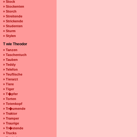
» Stock
» Stockenten
» Storch
» Streitende
» Strickende
» Studenten
» Sturm
» Stylen
T wie Theodor
» Tanzen
» Taschentuch
» Tauben
» Teddy
» Telefon
» Teuflische
» Tierarzt
» Tiere
» Tiger
» T�pfer
» Torten
» Totenkopf
» Tr�umende
» Traktor
» Tramper
» Traurige
» Tr�stende
» Trucks