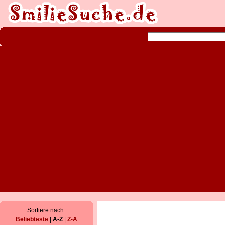
Sortiere nach:
Beliebteste
|
A-Z
|
Z-A