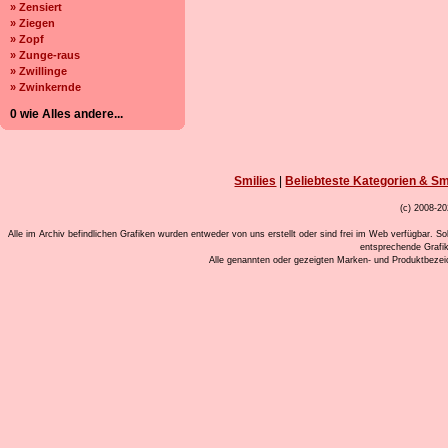
» Zensiert
» Ziegen
» Zopf
» Zunge-raus
» Zwillinge
» Zwinkernde
0 wie Alles andere...
Smilies
|
Beliebteste Kategorien & Sm
(c) 2008-20
Alle im Archiv befindlichen Grafiken wurden entweder von uns erstellt oder sind frei im Web verfügbar. So
entsprechende Grafi
Alle genannten oder gezeigten Marken- und Produktbeze