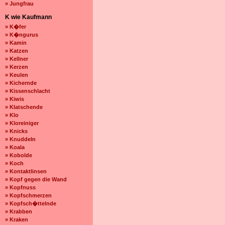
» Jungfrau
K wie Kaufmann
» K�fer
» K�ngurus
» Kamin
» Katzen
» Kellner
» Kerzen
» Keulen
» Kichernde
» Kissenschlacht
» Kiwis
» Klatschende
» Klo
» Kloreiniger
» Knicks
» Knuddeln
» Koala
» Kobolde
» Koch
» Kontaktlinsen
» Kopf gegen die Wand
» Kopfnuss
» Kopfschmerzen
» Kopfsch�ttelnde
» Krabben
» Kraken