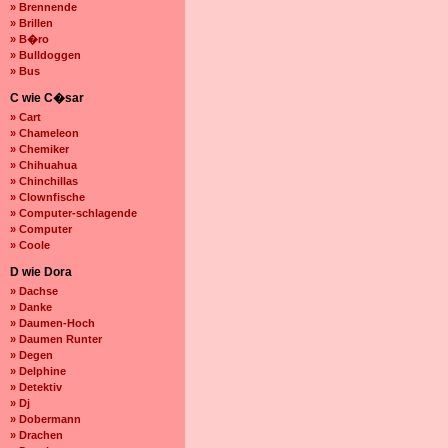
» Brennende
» Brillen
» B�ro
» Bulldoggen
» Bus
C wie C�sar
» Cart
» Chameleon
» Chemiker
» Chihuahua
» Chinchillas
» Clownfische
» Computer-schlagende
» Computer
» Coole
D wie Dora
» Dachse
» Danke
» Daumen-Hoch
» Daumen Runter
» Degen
» Delphine
» Detektiv
» Dj
» Dobermann
» Drachen