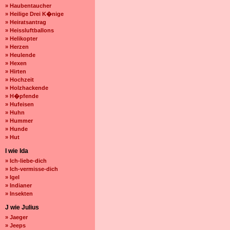
» Haubentaucher
» Heilige Drei K�nige
» Heiratsantrag
» Heissluftballons
» Helikopter
» Herzen
» Heulende
» Hexen
» Hirten
» Hochzeit
» Holzhackende
» H�pfende
» Hufeisen
» Huhn
» Hummer
» Hunde
» Hut
I wie Ida
» Ich-liebe-dich
» Ich-vermisse-dich
» Igel
» Indianer
» Insekten
J wie Julius
» Jaeger
» Jeeps