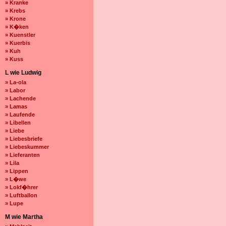
» Kranke
» Krebs
» Krone
» K�ken
» Kuenstler
» Kuerbis
» Kuh
» Kuss
L wie Ludwig
» La-ola
» Labor
» Lachende
» Lamas
» Laufende
» Libellen
» Liebe
» Liebesbriefe
» Liebeskummer
» Lieferanten
» Lila
» Lippen
» L�we
» Lokf�hrer
» Luftballon
» Lupe
M wie Martha