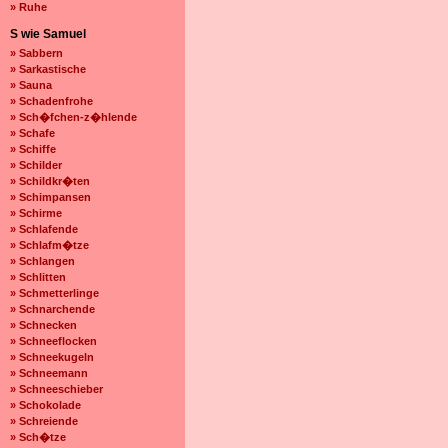
» Ruhe
S wie Samuel
» Sabbern
» Sarkastische
» Sauna
» Schadenfrohe
» Sch�fchen-z�hlende
» Schafe
» Schiffe
» Schilder
» Schildkr�ten
» Schimpansen
» Schirme
» Schlafende
» Schlafm�tze
» Schlangen
» Schlitten
» Schmetterlinge
» Schnarchende
» Schnecken
» Schneeflocken
» Schneekugeln
» Schneemann
» Schneeschieber
» Schokolade
» Schreiende
» Sch�tze