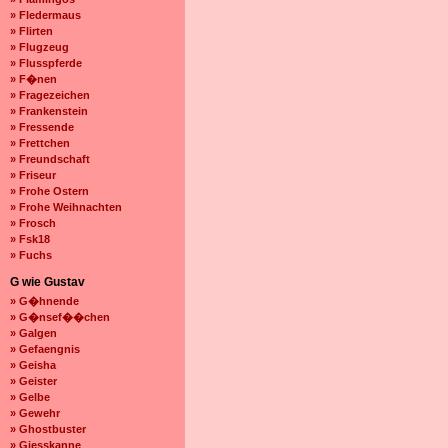
» Fledermaus
» Flirten
» Flugzeug
» Flusspferde
» F�nen
» Fragezeichen
» Frankenstein
» Fressende
» Frettchen
» Freundschaft
» Friseur
» Frohe Ostern
» Frohe Weihnachten
» Frosch
» Fsk18
» Fuchs
G wie Gustav
» G�hnende
» G�nsef��chen
» Galgen
» Gefaengnis
» Geisha
» Geister
» Gelbe
» Gewehr
» Ghostbuster
» Giesskanne