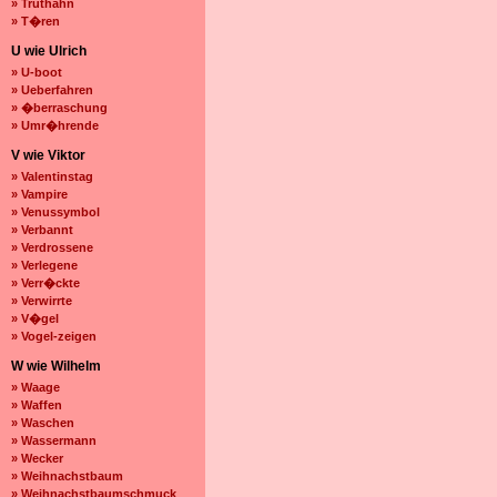
» Truthahn
» T�ren
U wie Ulrich
» U-boot
» Ueberfahren
» �berraschung
» Umr�hrende
V wie Viktor
» Valentinstag
» Vampire
» Venussymbol
» Verbannt
» Verdrossene
» Verlegene
» Verr�ckte
» Verwirrte
» V�gel
» Vogel-zeigen
W wie Wilhelm
» Waage
» Waffen
» Waschen
» Wassermann
» Wecker
» Weihnachstbaum
» Weihnachstbaumschmuck