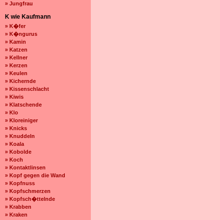
» Jungfrau
K wie Kaufmann
» K�fer
» K�ngurus
» Kamin
» Katzen
» Kellner
» Kerzen
» Keulen
» Kichernde
» Kissenschlacht
» Kiwis
» Klatschende
» Klo
» Kloreiniger
» Knicks
» Knuddeln
» Koala
» Kobolde
» Koch
» Kontaktlinsen
» Kopf gegen die Wand
» Kopfnuss
» Kopfschmerzen
» Kopfsch�ttelnde
» Krabben
» Kraken