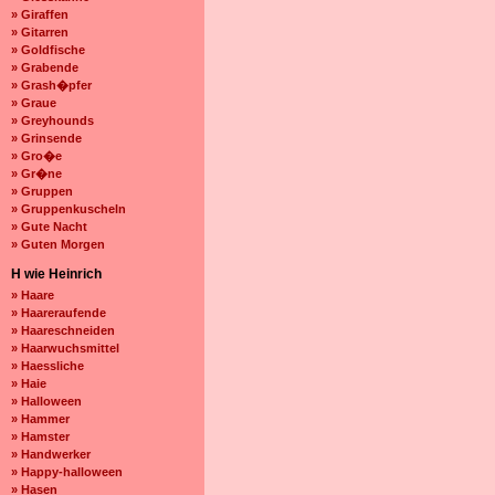
» Giraffen
» Gitarren
» Goldfische
» Grabende
» Grash�pfer
» Graue
» Greyhounds
» Grinsende
» Gro�e
» Gr�ne
» Gruppen
» Gruppenkuscheln
» Gute Nacht
» Guten Morgen
H wie Heinrich
» Haare
» Haareraufende
» Haareschneiden
» Haarwuchsmittel
» Haessliche
» Haie
» Halloween
» Hammer
» Hamster
» Handwerker
» Happy-halloween
» Hasen