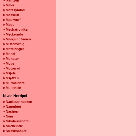
» Mahlzeit
» Maler
» Marssymbol
» Masseur
» Maulwurf
» Maus
» Mechatroniker
» Meckernde
» Meerjungfrauen
» Mistelzweig
» Mittelfinger
» Mond
» Monster
» Mops
» Motorrad
» M�de
» M�tzen
» Murmeltiere
» Muscheln
N wie Nordpol
» Nacktschnecken
» Nagetiere
» Nashorn
» Nein
» Nikolausstiefel
» Nuckelnde
» Nussknacker