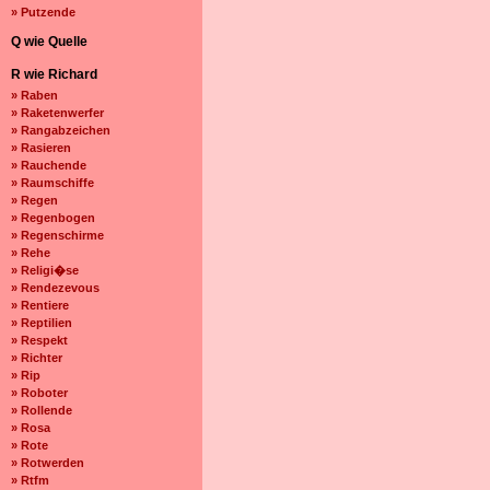
» Putzende
Q wie Quelle
R wie Richard
» Raben
» Raketenwerfer
» Rangabzeichen
» Rasieren
» Rauchende
» Raumschiffe
» Regen
» Regenbogen
» Regenschirme
» Rehe
» Religi�se
» Rendezevous
» Rentiere
» Reptilien
» Respekt
» Richter
» Rip
» Roboter
» Rollende
» Rosa
» Rote
» Rotwerden
» Rtfm