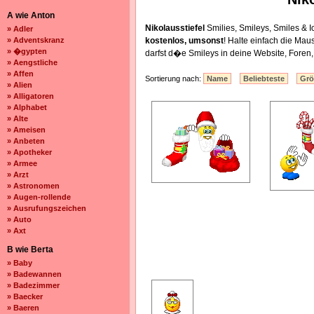
A wie Anton
Nikolausstiefel
Smilies, Smileys, Smiles &
» Adler
» Adventskranz
kostenlos, umsonst
! Halte einfach die Ma
» �gypten
darfst d�e Smileys in deine Website, Fore
» Aengstliche
» Affen
Sortierung nach:
Name
Beliebteste
Gr
» Alien
» Alligatoren
» Alphabet
» Alte
» Ameisen
» Anbeten
» Apotheker
» Armee
» Arzt
» Astronomen
» Augen-rollende
» Ausrufungszeichen
» Auto
» Axt
B wie Berta
» Baby
» Badewannen
» Badezimmer
» Baecker
» Baeren