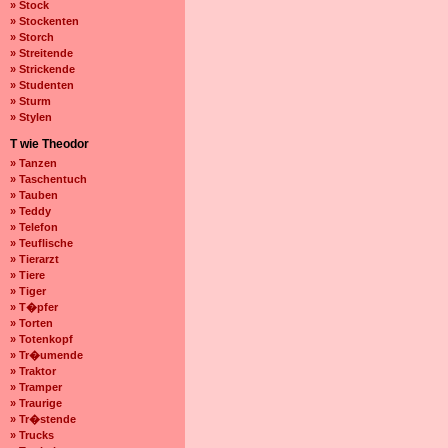
» Stock
» Stockenten
» Storch
» Streitende
» Strickende
» Studenten
» Sturm
» Stylen
T wie Theodor
» Tanzen
» Taschentuch
» Tauben
» Teddy
» Telefon
» Teuflische
» Tierarzt
» Tiere
» Tiger
» T�pfer
» Torten
» Totenkopf
» Tr�umende
» Traktor
» Tramper
» Traurige
» Tr�stende
» Trucks