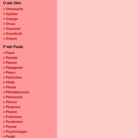
O wie Otto
» Ohnmacht
» Optiker
» Orange
» Orcas
» Ostereier
» Osterkorb
» Ostern
P wie Paula
» Paare
» Pandas
» Panzer
» Papageien
» Peace
» Peitschen
» Pfeile
» Pferde
» Pferdekutsche
» Pieksende
» Piercer
» Pinguine
» Piraten
» Polizisten
» Postboten
» Presse
» Psychologen
» Pudel