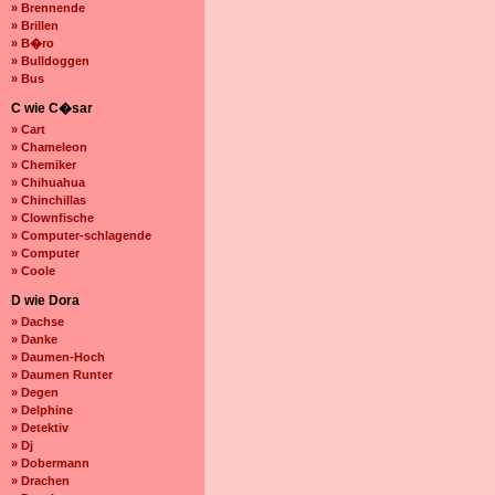
» Brennende
» Brillen
» B�ro
» Bulldoggen
» Bus
C wie C�sar
» Cart
» Chameleon
» Chemiker
» Chihuahua
» Chinchillas
» Clownfische
» Computer-schlagende
» Computer
» Coole
D wie Dora
» Dachse
» Danke
» Daumen-Hoch
» Daumen Runter
» Degen
» Delphine
» Detektiv
» Dj
» Dobermann
» Drachen