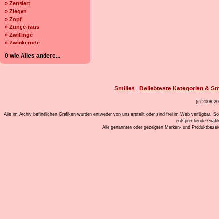
» Zensiert
» Ziegen
» Zopf
» Zunge-raus
» Zwillinge
» Zwinkernde
0 wie Alles andere...
Smilies
|
Beliebteste Kategorien & Sm
(c) 2008-20
Alle im Archiv befindlichen Grafiken wurden entweder von uns erstellt oder sind frei im Web verfügbar. So
entsprechende Grafi
Alle genannten oder gezeigten Marken- und Produktbeze