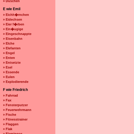
» Duschen
E wie Emil
» Eichh�rnchen
» Eidechsen
» Eier f�rben
» Ein�ugige
» Eingeschnappte
» Eisenbahn
» Elche
» Elefanten
» Engel
» Enten
» Entsetzte
» Esel
» Essende
» Eulen
» Explodierende
F wie Friedrich
» Fahrrad
» Fax
» Fensterputzer
» Feuerwehrmann
» Fische
» Fitnesstrainer
» Flaggen
» Flak
» Flamingos