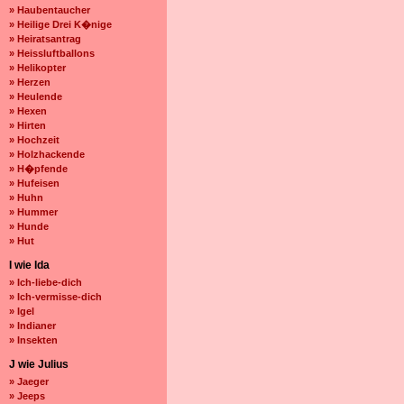
» Haubentaucher
» Heilige Drei K�nige
» Heiratsantrag
» Heissluftballons
» Helikopter
» Herzen
» Heulende
» Hexen
» Hirten
» Hochzeit
» Holzhackende
» H�pfende
» Hufeisen
» Huhn
» Hummer
» Hunde
» Hut
I wie Ida
» Ich-liebe-dich
» Ich-vermisse-dich
» Igel
» Indianer
» Insekten
J wie Julius
» Jaeger
» Jeeps