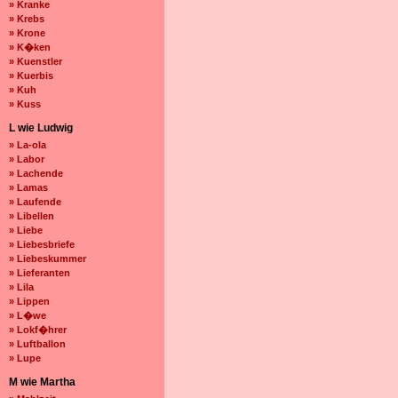
» Kranke
» Krebs
» Krone
» K�ken
» Kuenstler
» Kuerbis
» Kuh
» Kuss
L wie Ludwig
» La-ola
» Labor
» Lachende
» Lamas
» Laufende
» Libellen
» Liebe
» Liebesbriefe
» Liebeskummer
» Lieferanten
» Lila
» Lippen
» L�we
» Lokf�hrer
» Luftballon
» Lupe
M wie Martha