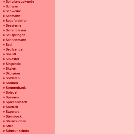
» Schulterzuckende
» Schwan
» Schweine
» Seemann
» Seepferdchen
» Seesterne
» Seifenblasen
» Seilspringen
» Sensenmann
» Seti
» Seufzende
» Sheriff
» Silvester
» Singende
» Skelett
» Skorpion
» Soldaten
» Sonnen
» Sonnenbank
» Spiegel
» Spinnen
» Sprechblasen
» Startrek
» Starwars
» Steinbock
» Sternzeichen
» Stier
» Stirnrunzelnde