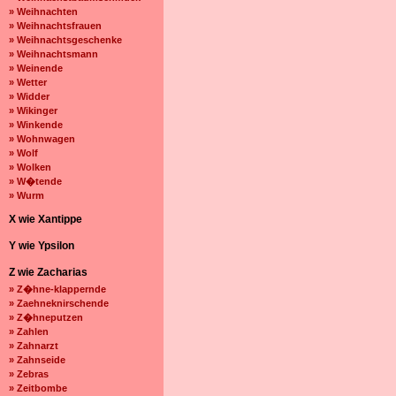
» Weihnachten
» Weihnachtsfrauen
» Weihnachtsgeschenke
» Weihnachtsmann
» Weinende
» Wetter
» Widder
» Wikinger
» Winkende
» Wohnwagen
» Wolf
» Wolken
» W�tende
» Wurm
X wie Xantippe
Y wie Ypsilon
Z wie Zacharias
» Z�hne-klappernde
» Zaehneknirschende
» Z�hneputzen
» Zahlen
» Zahnarzt
» Zahnseide
» Zebras
» Zeitbombe