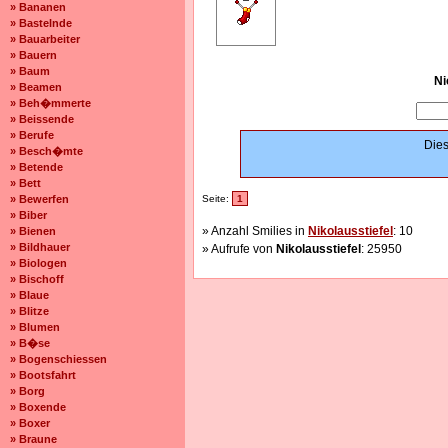
» Bananen
» Bastelnde
» Bauarbeiter
» Bauern
» Baum
Ni
» Beamen
» Beh�mmerte
» Beissende
» Berufe
Dies
» Besch�mte
» Betende
» Bett
» Bewerfen
Seite:
1
» Biber
» Anzahl Smilies in
Nikolausstiefel
: 10
» Bienen
» Bildhauer
» Aufrufe von
Nikolausstiefel
: 25950
» Biologen
» Bischoff
» Blaue
» Blitze
» Blumen
» B�se
» Bogenschiessen
» Bootsfahrt
» Borg
» Boxende
» Boxer
» Braune