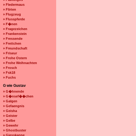
» Fledermaus
» Flirten
» Flugzeug
» Flusspferde
» F�nen
» Fragezeichen
» Frankenstein
» Fressende
» Frettchen
» Freundschaft
» Friseur
» Frohe Ostern
» Frohe Weihnachten
» Frosch
» Fsk18
» Fuchs
G wie Gustav
» G�hnende
» G�nsef��chen
» Galgen
» Gefaengnis
» Geisha
» Geister
» Gelbe
» Gewehr
» Ghostbuster
» Giesskanne