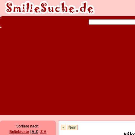
Sortiere nach:
«
Nein
Beliebteste
|
A-Z
|
Z-A
Nik