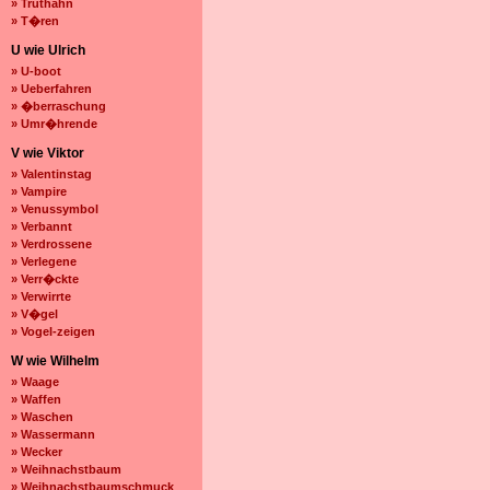
» Truthahn
» T�ren
U wie Ulrich
» U-boot
» Ueberfahren
» �berraschung
» Umr�hrende
V wie Viktor
» Valentinstag
» Vampire
» Venussymbol
» Verbannt
» Verdrossene
» Verlegene
» Verr�ckte
» Verwirrte
» V�gel
» Vogel-zeigen
W wie Wilhelm
» Waage
» Waffen
» Waschen
» Wassermann
» Wecker
» Weihnachstbaum
» Weihnachstbaumschmuck