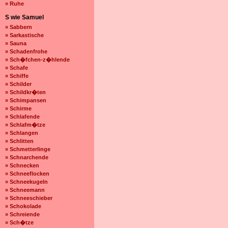
» Ruhe
S wie Samuel
» Sabbern
» Sarkastische
» Sauna
» Schadenfrohe
» Sch�fchen-z�hlende
» Schafe
» Schiffe
» Schilder
» Schildkr�ten
» Schimpansen
» Schirme
» Schlafende
» Schlafm�tze
» Schlangen
» Schlitten
» Schmetterlinge
» Schnarchende
» Schnecken
» Schneeflocken
» Schneekugeln
» Schneemann
» Schneeschieber
» Schokolade
» Schreiende
» Sch�tze