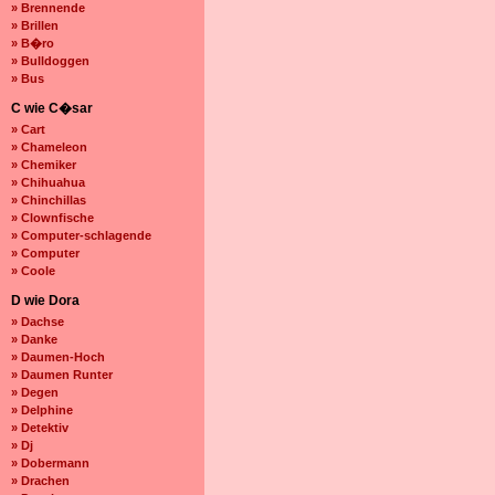
» Brennende
» Brillen
» B�ro
» Bulldoggen
» Bus
C wie C�sar
» Cart
» Chameleon
» Chemiker
» Chihuahua
» Chinchillas
» Clownfische
» Computer-schlagende
» Computer
» Coole
D wie Dora
» Dachse
» Danke
» Daumen-Hoch
» Daumen Runter
» Degen
» Delphine
» Detektiv
» Dj
» Dobermann
» Drachen