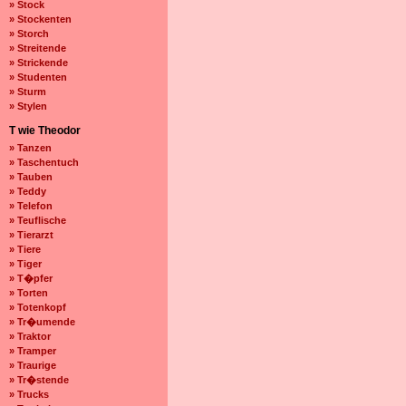
» Stock
» Stockenten
» Storch
» Streitende
» Strickende
» Studenten
» Sturm
» Stylen
T wie Theodor
» Tanzen
» Taschentuch
» Tauben
» Teddy
» Telefon
» Teuflische
» Tierarzt
» Tiere
» Tiger
» T�pfer
» Torten
» Totenkopf
» Tr�umende
» Traktor
» Tramper
» Traurige
» Tr�stende
» Trucks