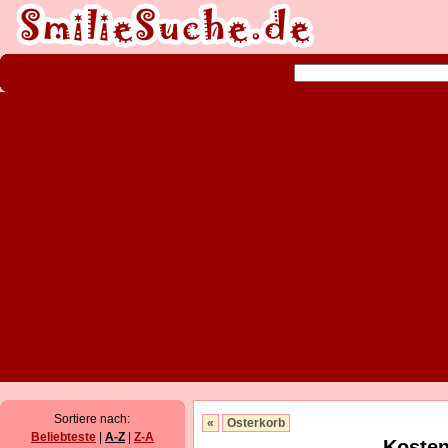
Sortiere nach:
«
Osterkorb
Beliebteste
|
A-Z
|
Z-A
Kosten