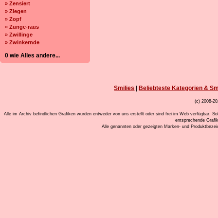
» Zensiert
» Ziegen
» Zopf
» Zunge-raus
» Zwillinge
» Zwinkernde
0 wie Alles andere...
Smilies
|
Beliebteste Kategorien & Sm
(c) 2008-20
Alle im Archiv befindlichen Grafiken wurden entweder von uns erstellt oder sind frei im Web verfügbar. So
entsprechende Grafi
Alle genannten oder gezeigten Marken- und Produktbeze