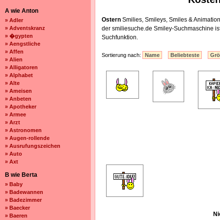
A wie Anton
Ostern
Smilies, Smileys, Smiles & Animatio
» Adler
» Adventskranz
der smiliesuche.de Smiley-Suchmaschine is
» �gypten
Suchfunktion.
» Aengstliche
» Affen
Sortierung nach:
Name
Beliebteste
Gr
» Alien
» Alligatoren
» Alphabet
» Alte
» Ameisen
» Anbeten
» Apotheker
» Armee
» Arzt
» Astronomen
» Augen-rollende
» Ausrufungszeichen
» Auto
» Axt
B wie Berta
» Baby
» Badewannen
» Badezimmer
» Baecker
Ni
» Baeren