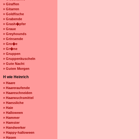
» Giraffen
» Gitarren
» Goldfische
» Grabende
» Grash�pfer
» Graue
» Greyhounds
» Grinsende
» Gro�e
» Gr�ne
» Gruppen
» Gruppenkuscheln
» Gute Nacht
» Guten Morgen
H wie Heinrich
» Haare
» Haareraufende
» Haareschneiden
» Haarwuchsmittel
» Haessliche
» Haie
» Halloween
» Hammer
» Hamster
» Handwerker
» Happy-halloween
» Hasen