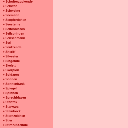
» Schulterzuckende
» Schwan
» Schweine
» Seemann
» Seepferdchen
» Seesterne
» Seifenblasen
» Seilspringen
» Sensenmann
» Seti
» Seufzende
» Sheriff
» Silvester
» Singende
» Skelett
» Skorpion
» Soldaten
» Sonnen
» Sonnenbank
» Spiegel
» Spinnen
» Sprechblasen
» Startrek
» Starwars
» Steinbock
» Sternzeichen
» Stier
» Stirnrunzelnde