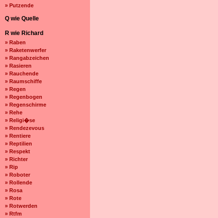
» Putzende
Q wie Quelle
R wie Richard
» Raben
» Raketenwerfer
» Rangabzeichen
» Rasieren
» Rauchende
» Raumschiffe
» Regen
» Regenbogen
» Regenschirme
» Rehe
» Religi�se
» Rendezevous
» Rentiere
» Reptilien
» Respekt
» Richter
» Rip
» Roboter
» Rollende
» Rosa
» Rote
» Rotwerden
» Rtfm