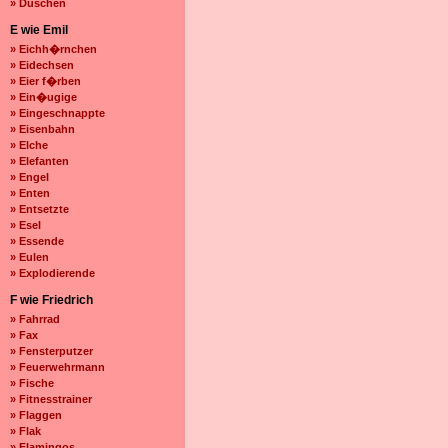
» Duschen
E wie Emil
» Eichh�rnchen
» Eidechsen
» Eier f�rben
» Ein�ugige
» Eingeschnappte
» Eisenbahn
» Elche
» Elefanten
» Engel
» Enten
» Entsetzte
» Esel
» Essende
» Eulen
» Explodierende
F wie Friedrich
» Fahrrad
» Fax
» Fensterputzer
» Feuerwehrmann
» Fische
» Fitnesstrainer
» Flaggen
» Flak
» Flamingos