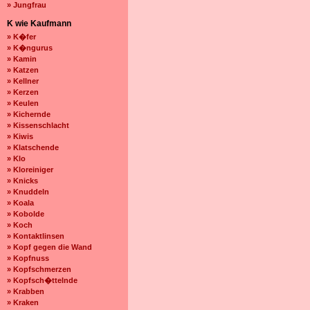
» Jungfrau
K wie Kaufmann
» K�fer
» K�ngurus
» Kamin
» Katzen
» Kellner
» Kerzen
» Keulen
» Kichernde
» Kissenschlacht
» Kiwis
» Klatschende
» Klo
» Kloreiniger
» Knicks
» Knuddeln
» Koala
» Kobolde
» Koch
» Kontaktlinsen
» Kopf gegen die Wand
» Kopfnuss
» Kopfschmerzen
» Kopfsch�ttelnde
» Krabben
» Kraken