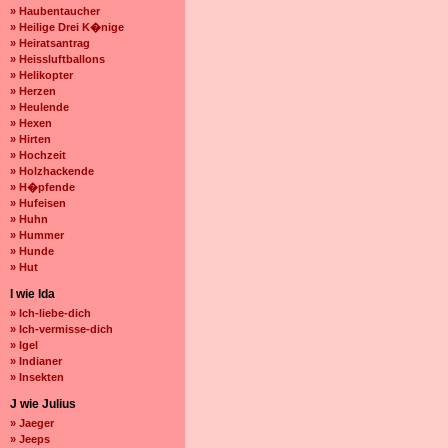
» Haubentaucher
» Heilige Drei K�nige
» Heiratsantrag
» Heissluftballons
» Helikopter
» Herzen
» Heulende
» Hexen
» Hirten
» Hochzeit
» Holzhackende
» H�pfende
» Hufeisen
» Huhn
» Hummer
» Hunde
» Hut
I wie Ida
» Ich-liebe-dich
» Ich-vermisse-dich
» Igel
» Indianer
» Insekten
J wie Julius
» Jaeger
» Jeeps