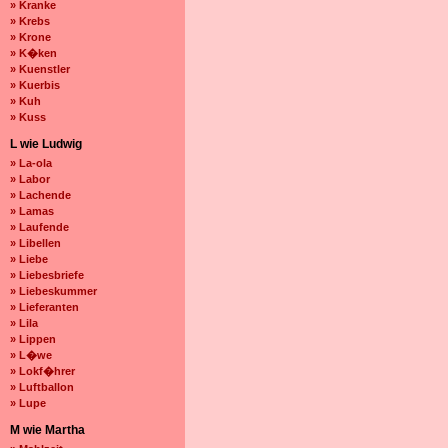
» Kranke
» Krebs
» Krone
» K�ken
» Kuenstler
» Kuerbis
» Kuh
» Kuss
L wie Ludwig
» La-ola
» Labor
» Lachende
» Lamas
» Laufende
» Libellen
» Liebe
» Liebesbriefe
» Liebeskummer
» Lieferanten
» Lila
» Lippen
» L�we
» Lokf�hrer
» Luftballon
» Lupe
M wie Martha