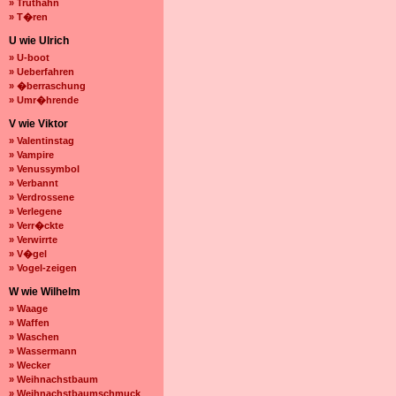
» Truthahn
» T�ren
U wie Ulrich
» U-boot
» Ueberfahren
» �berraschung
» Umr�hrende
V wie Viktor
» Valentinstag
» Vampire
» Venussymbol
» Verbannt
» Verdrossene
» Verlegene
» Verr�ckte
» Verwirrte
» V�gel
» Vogel-zeigen
W wie Wilhelm
» Waage
» Waffen
» Waschen
» Wassermann
» Wecker
» Weihnachstbaum
» Weihnachstbaumschmuck