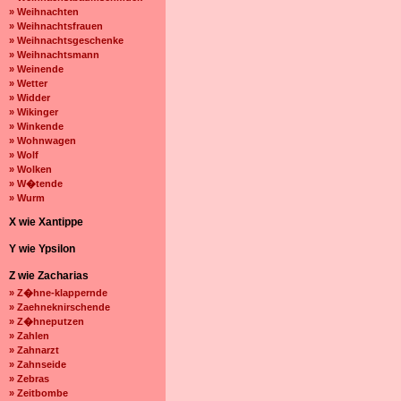
» Weihnachten
» Weihnachtsfrauen
» Weihnachtsgeschenke
» Weihnachtsmann
» Weinende
» Wetter
» Widder
» Wikinger
» Winkende
» Wohnwagen
» Wolf
» Wolken
» W�tende
» Wurm
X wie Xantippe
Y wie Ypsilon
Z wie Zacharias
» Z�hne-klappernde
» Zaehneknirschende
» Z�hneputzen
» Zahlen
» Zahnarzt
» Zahnseide
» Zebras
» Zeitbombe