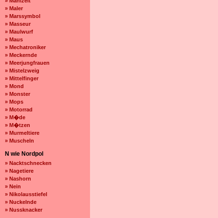
» Mahlzeit
» Maler
» Marssymbol
» Masseur
» Maulwurf
» Maus
» Mechatroniker
» Meckernde
» Meerjungfrauen
» Mistelzweig
» Mittelfinger
» Mond
» Monster
» Mops
» Motorrad
» M�de
» M�tzen
» Murmeltiere
» Muscheln
N wie Nordpol
» Nacktschnecken
» Nagetiere
» Nashorn
» Nein
» Nikolausstiefel
» Nuckelnde
» Nussknacker