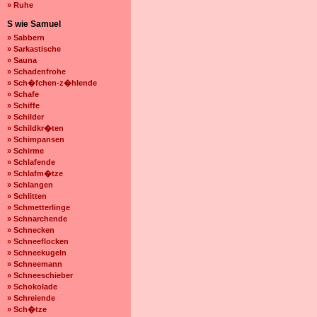
» Ruhe
S wie Samuel
» Sabbern
» Sarkastische
» Sauna
» Schadenfrohe
» Sch�fchen-z�hlende
» Schafe
» Schiffe
» Schilder
» Schildkr�ten
» Schimpansen
» Schirme
» Schlafende
» Schlafm�tze
» Schlangen
» Schlitten
» Schmetterlinge
» Schnarchende
» Schnecken
» Schneeflocken
» Schneekugeln
» Schneemann
» Schneeschieber
» Schokolade
» Schreiende
» Sch�tze