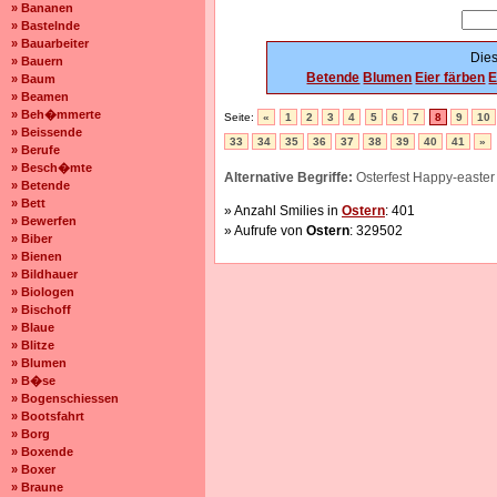
» Bananen
» Bastelnde
» Bauarbeiter
Dies
» Bauern
Betende
Blumen
Eier färben
E
» Baum
» Beamen
» Beh�mmerte
Seite:
«
1
2
3
4
5
6
7
8
9
10
» Beissende
33
34
35
36
37
38
39
40
41
»
» Berufe
» Besch�mte
Alternative Begriffe:
Osterfest Happy-easter 
» Betende
» Bett
» Anzahl Smilies in
Ostern
: 401
» Bewerfen
» Aufrufe von
Ostern
: 329502
» Biber
» Bienen
» Bildhauer
» Biologen
» Bischoff
» Blaue
» Blitze
» Blumen
» B�se
» Bogenschiessen
» Bootsfahrt
» Borg
» Boxende
» Boxer
» Braune