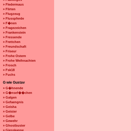
» Fledermaus
» Flirten
» Flugzeug
» Flusspferde
» F�nen
» Fragezeichen
» Frankenstein
» Fressende
» Frettchen
» Freundschaft
» Friseur
» Frohe Ostern
» Frohe Weihnachten
» Frosch
» Fsk18
» Fuchs
G wie Gustav
» G�hnende
» G�nsef��chen
» Galgen
» Gefaengnis
» Geisha
» Geister
» Gelbe
» Gewehr
» Ghostbuster
» Giesskanne