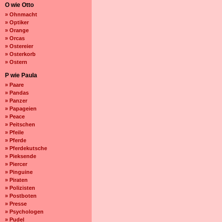
O wie Otto
» Ohnmacht
» Optiker
» Orange
» Orcas
» Ostereier
» Osterkorb
» Ostern
P wie Paula
» Paare
» Pandas
» Panzer
» Papageien
» Peace
» Peitschen
» Pfeile
» Pferde
» Pferdekutsche
» Pieksende
» Piercer
» Pinguine
» Piraten
» Polizisten
» Postboten
» Presse
» Psychologen
» Pudel