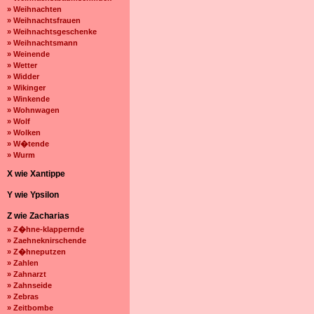
» Weihnachten
» Weihnachtsfrauen
» Weihnachtsgeschenke
» Weihnachtsmann
» Weinende
» Wetter
» Widder
» Wikinger
» Winkende
» Wohnwagen
» Wolf
» Wolken
» W�tende
» Wurm
X wie Xantippe
Y wie Ypsilon
Z wie Zacharias
» Z�hne-klappernde
» Zaehneknirschende
» Z�hneputzen
» Zahlen
» Zahnarzt
» Zahnseide
» Zebras
» Zeitbombe