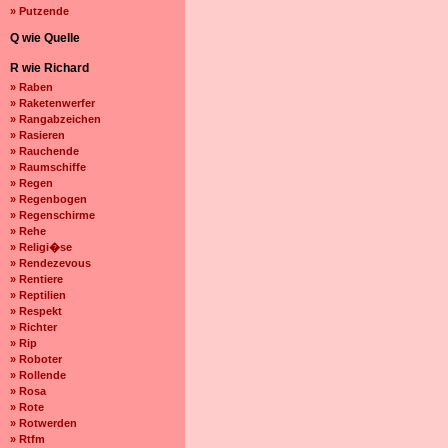
» Putzende
Q wie Quelle
R wie Richard
» Raben
» Raketenwerfer
» Rangabzeichen
» Rasieren
» Rauchende
» Raumschiffe
» Regen
» Regenbogen
» Regenschirme
» Rehe
» Religi�se
» Rendezevous
» Rentiere
» Reptilien
» Respekt
» Richter
» Rip
» Roboter
» Rollende
» Rosa
» Rote
» Rotwerden
» Rtfm