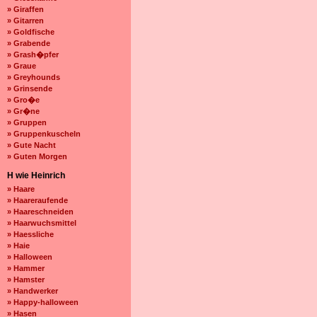
» Giraffen
» Gitarren
» Goldfische
» Grabende
» Grash�pfer
» Graue
» Greyhounds
» Grinsende
» Gro�e
» Gr�ne
» Gruppen
» Gruppenkuscheln
» Gute Nacht
» Guten Morgen
H wie Heinrich
» Haare
» Haareraufende
» Haareschneiden
» Haarwuchsmittel
» Haessliche
» Haie
» Halloween
» Hammer
» Hamster
» Handwerker
» Happy-halloween
» Hasen