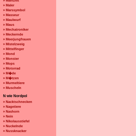
» Mahlzeit
» Maler
» Marssymbol
» Masseur
» Maulwurf
» Maus
» Mechatroniker
» Meckernde
» Meerjungfrauen
» Mistelzweig
» Mittelfinger
» Mond
» Monster
» Mops
» Motorrad
» M�de
» M�tzen
» Murmeltiere
» Muscheln
N wie Nordpol
» Nacktschnecken
» Nagetiere
» Nashorn
» Nein
» Nikolausstiefel
» Nuckelnde
» Nussknacker