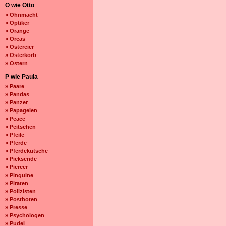
O wie Otto
» Ohnmacht
» Optiker
» Orange
» Orcas
» Ostereier
» Osterkorb
» Ostern
P wie Paula
» Paare
» Pandas
» Panzer
» Papageien
» Peace
» Peitschen
» Pfeile
» Pferde
» Pferdekutsche
» Pieksende
» Piercer
» Pinguine
» Piraten
» Polizisten
» Postboten
» Presse
» Psychologen
» Pudel