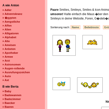
A wie Anton
Paare
Smilies, Smileys, Smiles & Icon Ani
» Adler
» Adventskranz
umsonst
! Halte einfach die Maus �ber de
» �gypten
Smileys in deine Website, Foren, G�steb�c
» Aengstliche
» Affen
Sortierung nach:
Name
Beliebteste
Gr
» Alien
» Alligatoren
» Alphabet
» Alte
» Ameisen
» Anbeten
» Apotheker
» Armee
» Arzt
» Astronomen
» Augen-rollende
» Ausrufungszeichen
» Auto
» Axt
B wie Berta
» Baby
» Badewannen
» Badezimmer
Ni
» Baecker
» Baeren