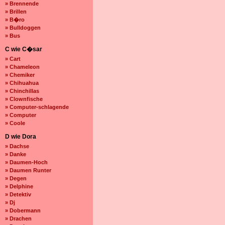
» Brennende
» Brillen
» B�ro
» Bulldoggen
» Bus
C wie C�sar
» Cart
» Chameleon
» Chemiker
» Chihuahua
» Chinchillas
» Clownfische
» Computer-schlagende
» Computer
» Coole
D wie Dora
» Dachse
» Danke
» Daumen-Hoch
» Daumen Runter
» Degen
» Delphine
» Detektiv
» Dj
» Dobermann
» Drachen