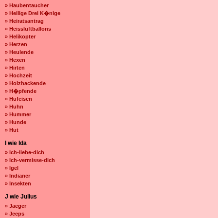
» Haubentaucher
» Heilige Drei K�nige
» Heiratsantrag
» Heissluftballons
» Helikopter
» Herzen
» Heulende
» Hexen
» Hirten
» Hochzeit
» Holzhackende
» H�pfende
» Hufeisen
» Huhn
» Hummer
» Hunde
» Hut
I wie Ida
» Ich-liebe-dich
» Ich-vermisse-dich
» Igel
» Indianer
» Insekten
J wie Julius
» Jaeger
» Jeeps