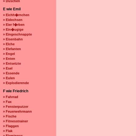
» Duschen
E wie Emil
» Eichh�rnchen
» Eidechsen
» Eier f�rben
» Ein�ugige
» Eingeschnappte
» Eisenbahn
» Elche
» Elefanten
» Engel
» Enten
» Entsetzte
» Esel
» Essende
» Eulen
» Explodierende
F wie Friedrich
» Fahrrad
» Fax
» Fensterputzer
» Feuerwehrmann
» Fische
» Fitnesstrainer
» Flaggen
» Flak
» Flamingos