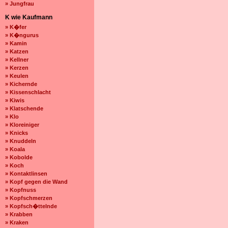
» Jungfrau
K wie Kaufmann
» K�fer
» K�ngurus
» Kamin
» Katzen
» Kellner
» Kerzen
» Keulen
» Kichernde
» Kissenschlacht
» Kiwis
» Klatschende
» Klo
» Kloreiniger
» Knicks
» Knuddeln
» Koala
» Kobolde
» Koch
» Kontaktlinsen
» Kopf gegen die Wand
» Kopfnuss
» Kopfschmerzen
» Kopfsch�ttelnde
» Krabben
» Kraken