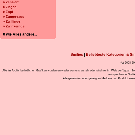
» Zensiert
» Ziegen
» Zopf
» Zunge-raus
» Zwillinge
» Zwinkernde
0 wie Alles andere...
Smilies
|
Beliebteste Kategorien & Sm
(c) 2008-20
Alle im Archiv befindlichen Grafiken wurden entweder von uns erstellt oder sind frei im Web verfügbar. So
entsprechende Grafi
Alle genannten oder gezeigten Marken- und Produktbeze