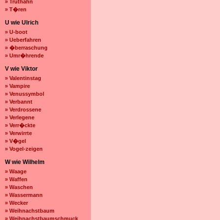
» Truthahn
» T�ren
U wie Ulrich
» U-boot
» Ueberfahren
» �berraschung
» Umr�hrende
V wie Viktor
» Valentinstag
» Vampire
» Venussymbol
» Verbannt
» Verdrossene
» Verlegene
» Verr�ckte
» Verwirrte
» V�gel
» Vogel-zeigen
W wie Wilhelm
» Waage
» Waffen
» Waschen
» Wassermann
» Wecker
» Weihnachstbaum
» Weihnachstbaumschmuck