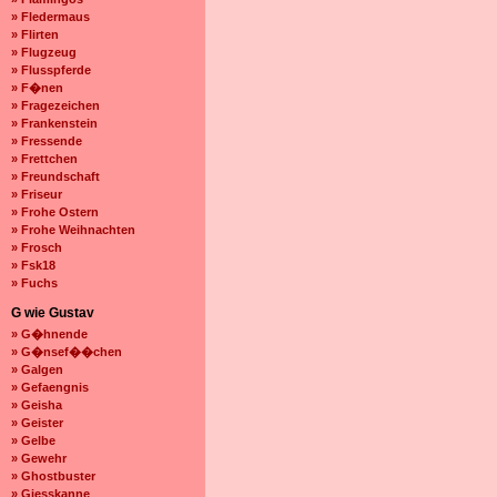
» Fledermaus
» Flirten
» Flugzeug
» Flusspferde
» F�nen
» Fragezeichen
» Frankenstein
» Fressende
» Frettchen
» Freundschaft
» Friseur
» Frohe Ostern
» Frohe Weihnachten
» Frosch
» Fsk18
» Fuchs
G wie Gustav
» G�hnende
» G�nsef��chen
» Galgen
» Gefaengnis
» Geisha
» Geister
» Gelbe
» Gewehr
» Ghostbuster
» Giesskanne