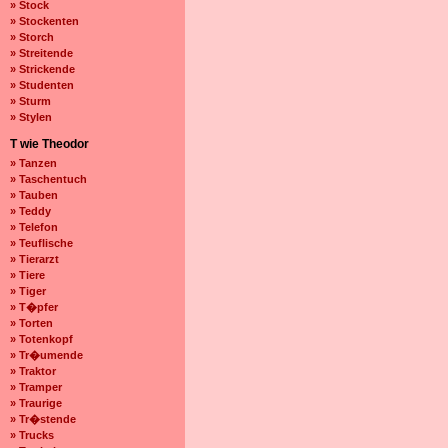
» Stock
» Stockenten
» Storch
» Streitende
» Strickende
» Studenten
» Sturm
» Stylen
T wie Theodor
» Tanzen
» Taschentuch
» Tauben
» Teddy
» Telefon
» Teuflische
» Tierarzt
» Tiere
» Tiger
» T�pfer
» Torten
» Totenkopf
» Tr�umende
» Traktor
» Tramper
» Traurige
» Tr�stende
» Trucks