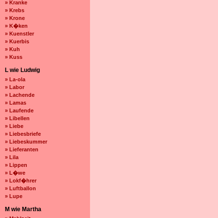
» Kranke
» Krebs
» Krone
» K�ken
» Kuenstler
» Kuerbis
» Kuh
» Kuss
L wie Ludwig
» La-ola
» Labor
» Lachende
» Lamas
» Laufende
» Libellen
» Liebe
» Liebesbriefe
» Liebeskummer
» Lieferanten
» Lila
» Lippen
» L�we
» Lokf�hrer
» Luftballon
» Lupe
M wie Martha