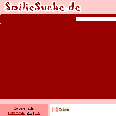
Sortiere nach:
«
Ostern
Beliebteste
|
A-Z
|
Z-A