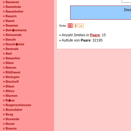
» Bananen
» Bastelnde
Dies
» Bauarbeiter
» Bauern
» Baum
» Beamen
Seite:
1
2
»
» Beh�mmerte
» Beissende
» Anzahl Smilies in
Paare
: 15
» Berufe
» Aufrufe von
Paare
: 32195
» Besch�mte
» Betende
» Bett
» Bewerfen
» Biber
» Bienen
» Bildhauer
» Biologen
» Bischoff
» Blaue
» Blitze
» Blumen
» B�se
» Bogenschiessen
» Bootsfahrt
» Borg
» Boxende
» Boxer
» Braune