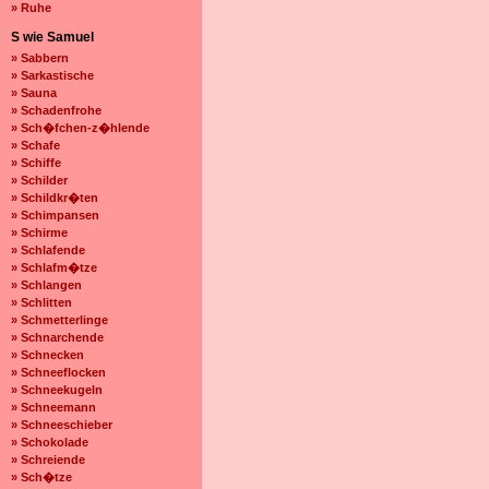
» Ruhe
S wie Samuel
» Sabbern
» Sarkastische
» Sauna
» Schadenfrohe
» Sch�fchen-z�hlende
» Schafe
» Schiffe
» Schilder
» Schildkr�ten
» Schimpansen
» Schirme
» Schlafende
» Schlafm�tze
» Schlangen
» Schlitten
» Schmetterlinge
» Schnarchende
» Schnecken
» Schneeflocken
» Schneekugeln
» Schneemann
» Schneeschieber
» Schokolade
» Schreiende
» Sch�tze