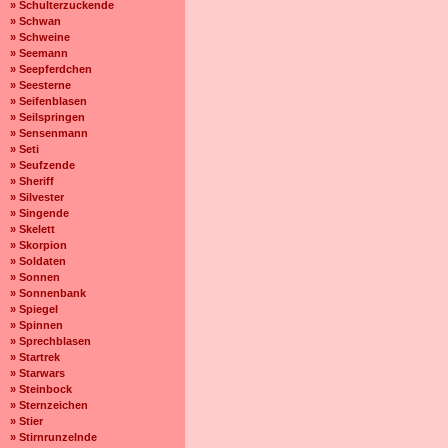
» Schulterzuckende
» Schwan
» Schweine
» Seemann
» Seepferdchen
» Seesterne
» Seifenblasen
» Seilspringen
» Sensenmann
» Seti
» Seufzende
» Sheriff
» Silvester
» Singende
» Skelett
» Skorpion
» Soldaten
» Sonnen
» Sonnenbank
» Spiegel
» Spinnen
» Sprechblasen
» Startrek
» Starwars
» Steinbock
» Sternzeichen
» Stier
» Stirnrunzelnde