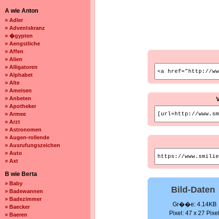
A wie Anton
» Adler
» Adventskranz
» �gypten
» Aengstliche
» Affen
» Alien
» Alligatoren
» Alphabet
» Alte
» Ameisen
» Anbeten
» Apotheker
» Armee
» Arzt
» Astronomen
» Augen-rollende
» Ausrufungszeichen
» Auto
» Axt
B wie Berta
» Baby
Bild-Daten
» Badewannen
» Badezimmer
Gr��e: 4.14KB
» Baecker
Pixel: 47 x 27 Pixe
» Baeren