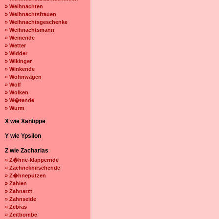
» Weihnachten
» Weihnachtsfrauen
» Weihnachtsgeschenke
» Weihnachtsmann
» Weinende
» Wetter
» Widder
» Wikinger
» Winkende
» Wohnwagen
» Wolf
» Wolken
» W�tende
» Wurm
X wie Xantippe
Y wie Ypsilon
Z wie Zacharias
» Z�hne-klappernde
» Zaehneknirschende
» Z�hneputzen
» Zahlen
» Zahnarzt
» Zahnseide
» Zebras
» Zeitbombe