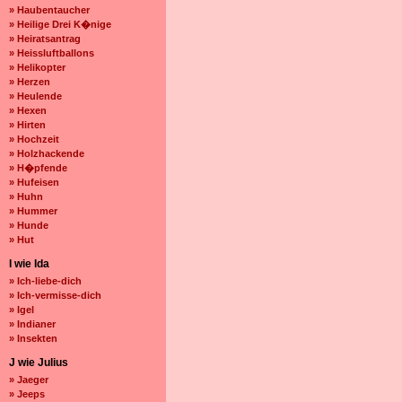
» Haubentaucher
» Heilige Drei K�nige
» Heiratsantrag
» Heissluftballons
» Helikopter
» Herzen
» Heulende
» Hexen
» Hirten
» Hochzeit
» Holzhackende
» H�pfende
» Hufeisen
» Huhn
» Hummer
» Hunde
» Hut
I wie Ida
» Ich-liebe-dich
» Ich-vermisse-dich
» Igel
» Indianer
» Insekten
J wie Julius
» Jaeger
» Jeeps