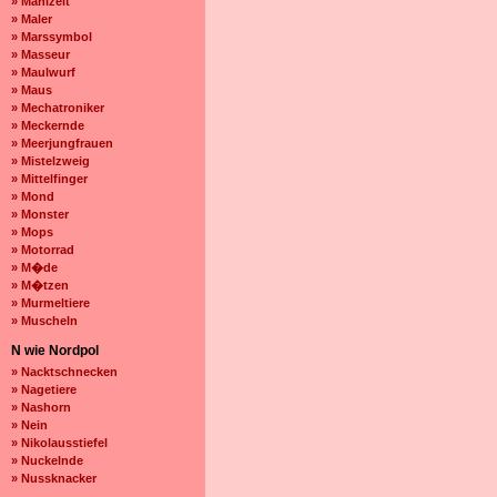
» Mahlzeit
» Maler
» Marssymbol
» Masseur
» Maulwurf
» Maus
» Mechatroniker
» Meckernde
» Meerjungfrauen
» Mistelzweig
» Mittelfinger
» Mond
» Monster
» Mops
» Motorrad
» M�de
» M�tzen
» Murmeltiere
» Muscheln
N wie Nordpol
» Nacktschnecken
» Nagetiere
» Nashorn
» Nein
» Nikolausstiefel
» Nuckelnde
» Nussknacker