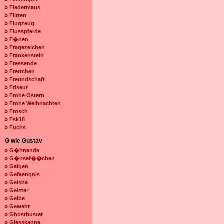
» Fledermaus
» Flirten
» Flugzeug
» Flusspferde
» F�nen
» Fragezeichen
» Frankenstein
» Fressende
» Frettchen
» Freundschaft
» Friseur
» Frohe Ostern
» Frohe Weihnachten
» Frosch
» Fsk18
» Fuchs
G wie Gustav
» G�hnende
» G�nsef��chen
» Galgen
» Gefaengnis
» Geisha
» Geister
» Gelbe
» Gewehr
» Ghostbuster
» Giesskanne