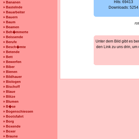
Hits: 69413
» Bananen
» Bastelnde
Downloads: 5254
» Bauarbeiter
» Bauern
» Baum
ro
» Beamen
» Beh�mmerte
» Beissende
Unter dem Bild gibt es be
» Berufe
den Link zu uns drin, um
» Besch�mte
» Betende
» Bett
» Bewerfen
» Biber
» Bienen
» Bildhauer
» Biologen
» Bischoff
» Blaue
» Blitze
» Blumen
» B�se
» Bogenschiessen
» Bootsfahrt
» Borg
» Boxende
» Boxer
» Braune