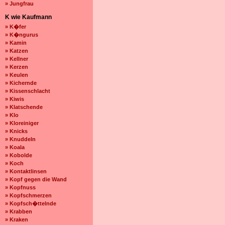
» Jungfrau
K wie Kaufmann
» K�fer
» K�ngurus
» Kamin
» Katzen
» Kellner
» Kerzen
» Keulen
» Kichernde
» Kissenschlacht
» Kiwis
» Klatschende
» Klo
» Kloreiniger
» Knicks
» Knuddeln
» Koala
» Kobolde
» Koch
» Kontaktlinsen
» Kopf gegen die Wand
» Kopfnuss
» Kopfschmerzen
» Kopfsch�ttelnde
» Krabben
» Kraken