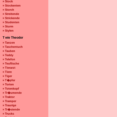
» Stock
» Stockenten
» Storch
» Streitende
» Strickende
» Studenten
» Sturm
» Stylen
T wie Theodor
» Tanzen
» Taschentuch
» Tauben
» Teddy
» Telefon
» Teuflische
» Tierarzt
» Tiere
» Tiger
» T�pfer
» Torten
» Totenkopf
» Tr�umende
» Traktor
» Tramper
» Traurige
» Tr�stende
» Trucks