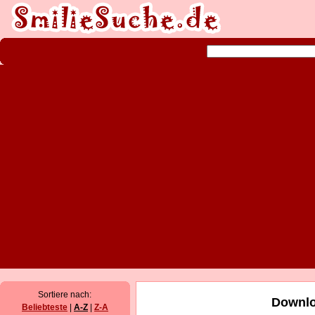
Sortiere nach:
Downlo
Beliebteste
|
A-Z
|
Z-A