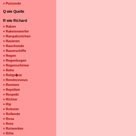
» Putzende
Q wie Quelle
R wie Richard
» Raben
» Raketenwerfer
» Rangabzeichen
» Rasieren
» Rauchende
» Raumschiffe
» Regen
» Regenbogen
» Regenschirme
» Rehe
» Religi�se
» Rendezevous
» Rentiere
» Reptilien
» Respekt
» Richter
» Rip
» Roboter
» Rollende
» Rosa
» Rote
» Rotwerden
» Rtfm