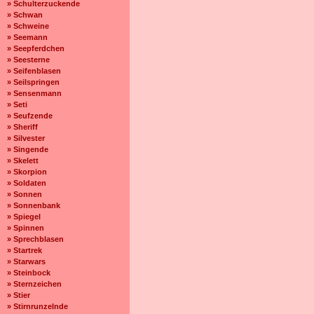
» Schulterzuckende
» Schwan
» Schweine
» Seemann
» Seepferdchen
» Seesterne
» Seifenblasen
» Seilspringen
» Sensenmann
» Seti
» Seufzende
» Sheriff
» Silvester
» Singende
» Skelett
» Skorpion
» Soldaten
» Sonnen
» Sonnenbank
» Spiegel
» Spinnen
» Sprechblasen
» Startrek
» Starwars
» Steinbock
» Sternzeichen
» Stier
» Stirnrunzelnde