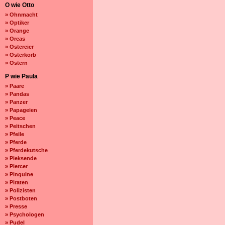
O wie Otto
» Ohnmacht
» Optiker
» Orange
» Orcas
» Ostereier
» Osterkorb
» Ostern
P wie Paula
» Paare
» Pandas
» Panzer
» Papageien
» Peace
» Peitschen
» Pfeile
» Pferde
» Pferdekutsche
» Pieksende
» Piercer
» Pinguine
» Piraten
» Polizisten
» Postboten
» Presse
» Psychologen
» Pudel