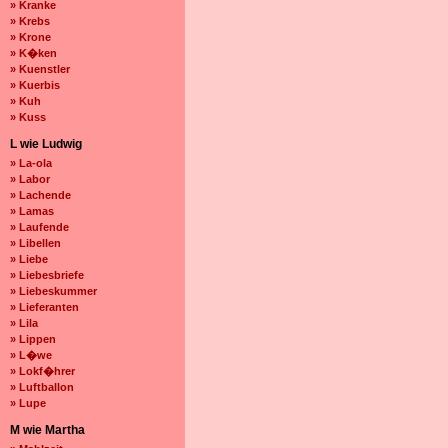
» Kranke
» Krebs
» Krone
» K�ken
» Kuenstler
» Kuerbis
» Kuh
» Kuss
L wie Ludwig
» La-ola
» Labor
» Lachende
» Lamas
» Laufende
» Libellen
» Liebe
» Liebesbriefe
» Liebeskummer
» Lieferanten
» Lila
» Lippen
» L�we
» Lokf�hrer
» Luftballon
» Lupe
M wie Martha