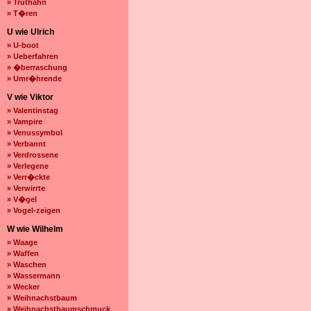
» Truthahn
» T�ren
U wie Ulrich
» U-boot
» Ueberfahren
» �berraschung
» Umr�hrende
V wie Viktor
» Valentinstag
» Vampire
» Venussymbol
» Verbannt
» Verdrossene
» Verlegene
» Verr�ckte
» Verwirrte
» V�gel
» Vogel-zeigen
W wie Wilhelm
» Waage
» Waffen
» Waschen
» Wassermann
» Wecker
» Weihnachstbaum
» Weihnachstbaumschmuck