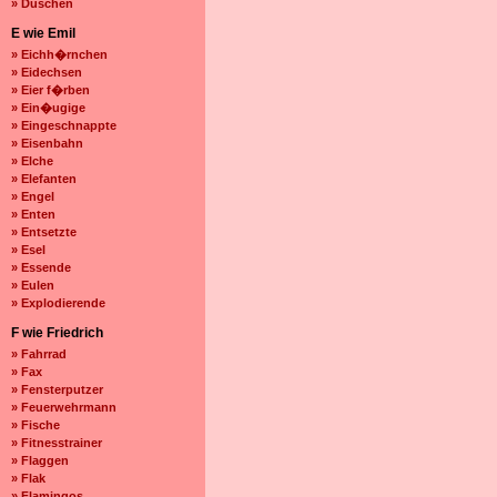
» Duschen
E wie Emil
» Eichh�rnchen
» Eidechsen
» Eier f�rben
» Ein�ugige
» Eingeschnappte
» Eisenbahn
» Elche
» Elefanten
» Engel
» Enten
» Entsetzte
» Esel
» Essende
» Eulen
» Explodierende
F wie Friedrich
» Fahrrad
» Fax
» Fensterputzer
» Feuerwehrmann
» Fische
» Fitnesstrainer
» Flaggen
» Flak
» Flamingos