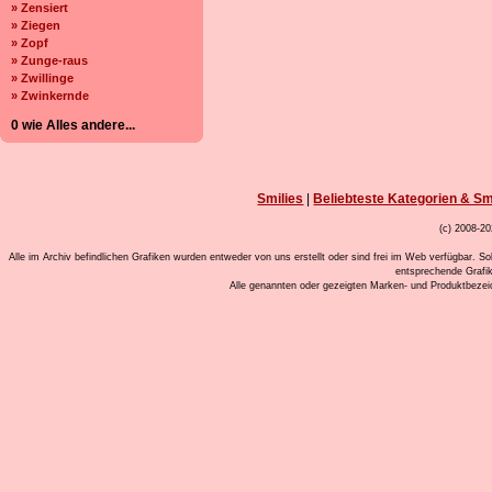
» Zensiert
» Ziegen
» Zopf
» Zunge-raus
» Zwillinge
» Zwinkernde
0 wie Alles andere...
Smilies
|
Beliebteste Kategorien & Sm
(c) 2008-20
Alle im Archiv befindlichen Grafiken wurden entweder von uns erstellt oder sind frei im Web verfügbar. So
entsprechende Grafi
Alle genannten oder gezeigten Marken- und Produktbeze