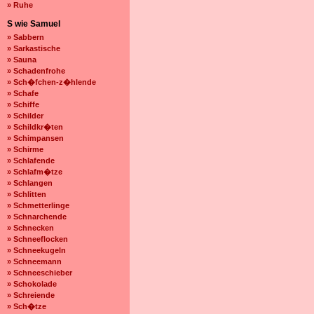
» Ruhe
S wie Samuel
» Sabbern
» Sarkastische
» Sauna
» Schadenfrohe
» Sch�fchen-z�hlende
» Schafe
» Schiffe
» Schilder
» Schildkr�ten
» Schimpansen
» Schirme
» Schlafende
» Schlafm�tze
» Schlangen
» Schlitten
» Schmetterlinge
» Schnarchende
» Schnecken
» Schneeflocken
» Schneekugeln
» Schneemann
» Schneeschieber
» Schokolade
» Schreiende
» Sch�tze