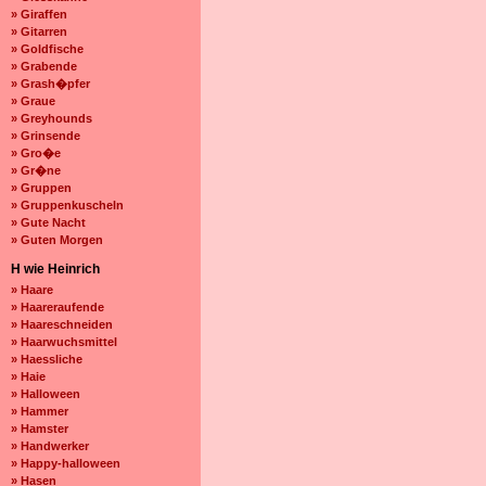
» Giraffen
» Gitarren
» Goldfische
» Grabende
» Grash�pfer
» Graue
» Greyhounds
» Grinsende
» Gro�e
» Gr�ne
» Gruppen
» Gruppenkuscheln
» Gute Nacht
» Guten Morgen
H wie Heinrich
» Haare
» Haareraufende
» Haareschneiden
» Haarwuchsmittel
» Haessliche
» Haie
» Halloween
» Hammer
» Hamster
» Handwerker
» Happy-halloween
» Hasen