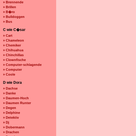
» Brennende
» Brillen
» B�ro
» Bulldoggen
» Bus
C wie C�sar
» Cart
» Chameleon
» Chemiker
» Chihuahua
» Chinchillas
» Clownfische
» Computer-schlagende
» Computer
» Coole
D wie Dora
» Dachse
» Danke
» Daumen-Hoch
» Daumen Runter
» Degen
» Delphine
» Detektiv
» Dj
» Dobermann
» Drachen