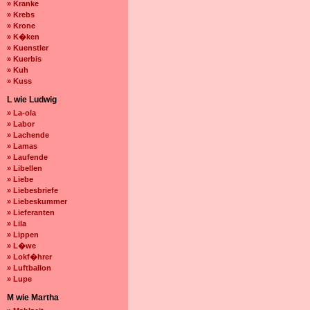
» Kranke
» Krebs
» Krone
» K�ken
» Kuenstler
» Kuerbis
» Kuh
» Kuss
L wie Ludwig
» La-ola
» Labor
» Lachende
» Lamas
» Laufende
» Libellen
» Liebe
» Liebesbriefe
» Liebeskummer
» Lieferanten
» Lila
» Lippen
» L�we
» Lokf�hrer
» Luftballon
» Lupe
M wie Martha