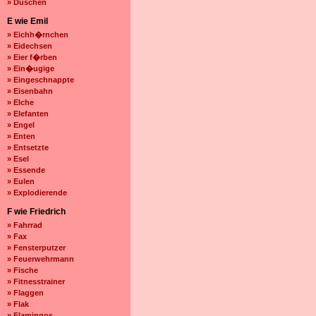
» Duschen
E wie Emil
» Eichh�rnchen
» Eidechsen
» Eier f�rben
» Ein�ugige
» Eingeschnappte
» Eisenbahn
» Elche
» Elefanten
» Engel
» Enten
» Entsetzte
» Esel
» Essende
» Eulen
» Explodierende
F wie Friedrich
» Fahrrad
» Fax
» Fensterputzer
» Feuerwehrmann
» Fische
» Fitnesstrainer
» Flaggen
» Flak
» Flamingos