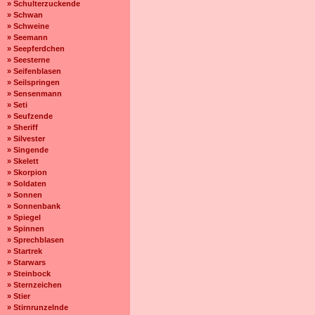
» Schulterzuckende
» Schwan
» Schweine
» Seemann
» Seepferdchen
» Seesterne
» Seifenblasen
» Seilspringen
» Sensenmann
» Seti
» Seufzende
» Sheriff
» Silvester
» Singende
» Skelett
» Skorpion
» Soldaten
» Sonnen
» Sonnenbank
» Spiegel
» Spinnen
» Sprechblasen
» Startrek
» Starwars
» Steinbock
» Sternzeichen
» Stier
» Stirnrunzelnde