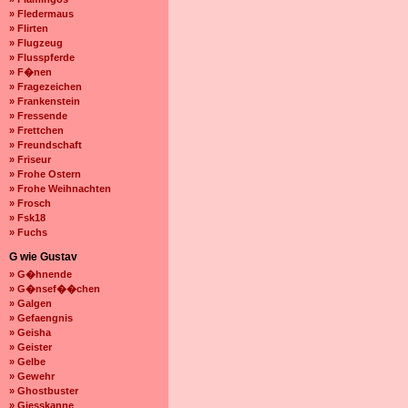
» Fledermaus
» Flirten
» Flugzeug
» Flusspferde
» F�nen
» Fragezeichen
» Frankenstein
» Fressende
» Frettchen
» Freundschaft
» Friseur
» Frohe Ostern
» Frohe Weihnachten
» Frosch
» Fsk18
» Fuchs
G wie Gustav
» G�hnende
» G�nsef��chen
» Galgen
» Gefaengnis
» Geisha
» Geister
» Gelbe
» Gewehr
» Ghostbuster
» Giesskanne