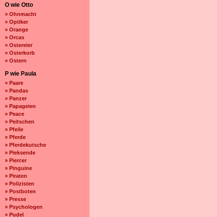
O wie Otto
» Ohnmacht
» Optiker
» Orange
» Orcas
» Ostereier
» Osterkorb
» Ostern
P wie Paula
» Paare
» Pandas
» Panzer
» Papageien
» Peace
» Peitschen
» Pfeile
» Pferde
» Pferdekutsche
» Pieksende
» Piercer
» Pinguine
» Piraten
» Polizisten
» Postboten
» Presse
» Psychologen
» Pudel