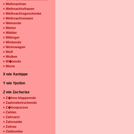
» Weihnachten
» Weihnachtsfrauen
» Weihnachtsgeschenke
» Weihnachtsmann
» Weinende
» Wetter
» Widder
» Wikinger
» Winkende
» Wohnwagen
» Wolf
» Wolken
» W�tende
» Wurm
X wie Xantippe
Y wie Ypsilon
Z wie Zacharias
» Z�hne-klappernde
» Zaehneknirschende
» Z�hneputzen
» Zahlen
» Zahnarzt
» Zahnseide
» Zebras
» Zeitbombe