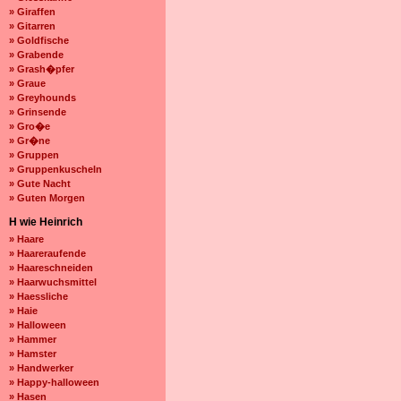
» Giraffen
» Gitarren
» Goldfische
» Grabende
» Grash�pfer
» Graue
» Greyhounds
» Grinsende
» Gro�e
» Gr�ne
» Gruppen
» Gruppenkuscheln
» Gute Nacht
» Guten Morgen
H wie Heinrich
» Haare
» Haareraufende
» Haareschneiden
» Haarwuchsmittel
» Haessliche
» Haie
» Halloween
» Hammer
» Hamster
» Handwerker
» Happy-halloween
» Hasen