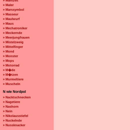
» Mahlzeit
» Maler
» Marssymbol
» Masseur
» Maulwurf
» Maus
» Mechatroniker
» Meckernde
» Meerjungfrauen
» Mistelzweig
» Mittelfinger
» Mond
» Monster
» Mops
» Motorrad
» M�de
» M�tzen
» Murmeltiere
» Muscheln
N wie Nordpol
» Nacktschnecken
» Nagetiere
» Nashorn
» Nein
» Nikolausstiefel
» Nuckelnde
» Nussknacker