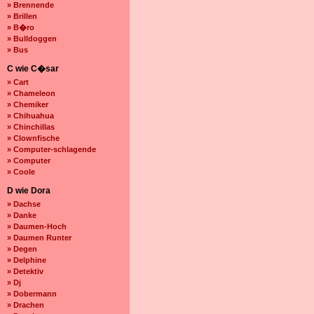
» Brennende
» Brillen
» B�ro
» Bulldoggen
» Bus
C wie C�sar
» Cart
» Chameleon
» Chemiker
» Chihuahua
» Chinchillas
» Clownfische
» Computer-schlagende
» Computer
» Coole
D wie Dora
» Dachse
» Danke
» Daumen-Hoch
» Daumen Runter
» Degen
» Delphine
» Detektiv
» Dj
» Dobermann
» Drachen