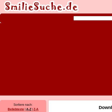
Sortiere nach:
Downl
Beliebteste
|
A-Z
|
Z-A