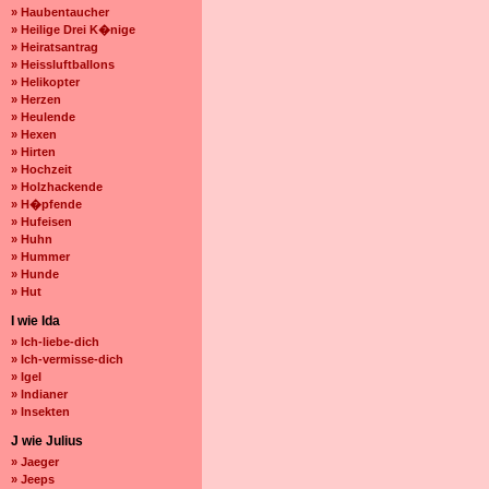
» Haubentaucher
» Heilige Drei K�nige
» Heiratsantrag
» Heissluftballons
» Helikopter
» Herzen
» Heulende
» Hexen
» Hirten
» Hochzeit
» Holzhackende
» H�pfende
» Hufeisen
» Huhn
» Hummer
» Hunde
» Hut
I wie Ida
» Ich-liebe-dich
» Ich-vermisse-dich
» Igel
» Indianer
» Insekten
J wie Julius
» Jaeger
» Jeeps