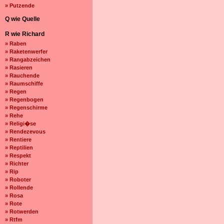
» Putzende
Q wie Quelle
R wie Richard
» Raben
» Raketenwerfer
» Rangabzeichen
» Rasieren
» Rauchende
» Raumschiffe
» Regen
» Regenbogen
» Regenschirme
» Rehe
» Religi�se
» Rendezevous
» Rentiere
» Reptilien
» Respekt
» Richter
» Rip
» Roboter
» Rollende
» Rosa
» Rote
» Rotwerden
» Rtfm