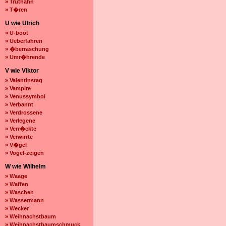
» Truthahn
» T�ren
U wie Ulrich
» U-boot
» Ueberfahren
» �berraschung
» Umr�hrende
V wie Viktor
» Valentinstag
» Vampire
» Venussymbol
» Verbannt
» Verdrossene
» Verlegene
» Verr�ckte
» Verwirrte
» V�gel
» Vogel-zeigen
W wie Wilhelm
» Waage
» Waffen
» Waschen
» Wassermann
» Wecker
» Weihnachstbaum
» Weihnachstbaumschmuck