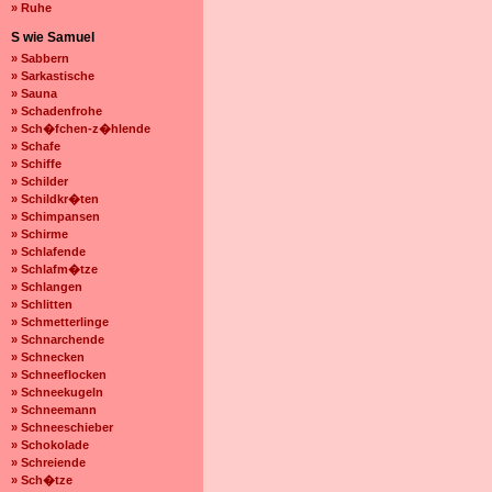
» Ruhe
S wie Samuel
» Sabbern
» Sarkastische
» Sauna
» Schadenfrohe
» Sch�fchen-z�hlende
» Schafe
» Schiffe
» Schilder
» Schildkr�ten
» Schimpansen
» Schirme
» Schlafende
» Schlafm�tze
» Schlangen
» Schlitten
» Schmetterlinge
» Schnarchende
» Schnecken
» Schneeflocken
» Schneekugeln
» Schneemann
» Schneeschieber
» Schokolade
» Schreiende
» Sch�tze