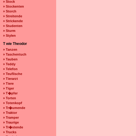
» Stock
» Stockenten
» Storch
» Streitende
» Strickende
» Studenten
» Sturm
» Stylen
T wie Theodor
» Tanzen
» Taschentuch
» Tauben
» Teddy
» Telefon
» Teuflische
» Tierarzt
» Tiere
» Tiger
» T�pfer
» Torten
» Totenkopf
» Tr�umende
» Traktor
» Tramper
» Traurige
» Tr�stende
» Trucks