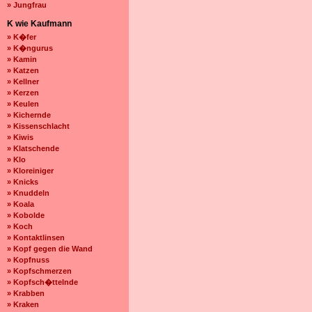
» Jungfrau
K wie Kaufmann
» K�fer
» K�ngurus
» Kamin
» Katzen
» Kellner
» Kerzen
» Keulen
» Kichernde
» Kissenschlacht
» Kiwis
» Klatschende
» Klo
» Kloreiniger
» Knicks
» Knuddeln
» Koala
» Kobolde
» Koch
» Kontaktlinsen
» Kopf gegen die Wand
» Kopfnuss
» Kopfschmerzen
» Kopfsch�ttelnde
» Krabben
» Kraken