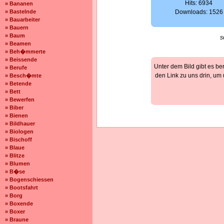
Hits: 6934
» Bananen
» Bastelnde
Downloads: 1526
» Bauarbeiter
» Bauern
» Baum
s
» Beamen
» Beh�mmerte
» Beissende
Unter dem Bild gibt es be
» Berufe
den Link zu uns drin, um
» Besch�mte
» Betende
» Bett
» Bewerfen
» Biber
» Bienen
» Bildhauer
» Biologen
» Bischoff
» Blaue
» Blitze
» Blumen
» B�se
» Bogenschiessen
» Bootsfahrt
» Borg
» Boxende
» Boxer
» Braune