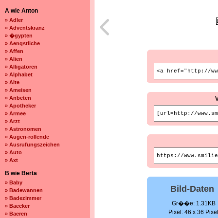
A wie Anton
» Adler
» Adventskranz
» �gypten
» Aengstliche
» Affen
» Alien
» Alligatoren
» Alphabet
» Alte
» Ameisen
» Anbeten
» Apotheker
» Armee
» Arzt
» Astronomen
» Augen-rollende
» Ausrufungszeichen
» Auto
» Axt
B wie Berta
» Baby
Bild-Daten
» Badewannen
» Badezimmer
Gr��e: 1.31KB
» Baecker
Pixel: 46 x 36 Pixe
» Baeren