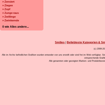
» Zensiert
» Ziegen
» Zopf
» Zunge-raus
» Zwillinge
» Zwinkernde
0 wie Alles andere...
Smilies
|
Beliebteste Kategorien & Sm
(c) 2008-20
Alle im Archiv befindlichen Grafiken wurden entweder von uns erstellt oder sind frei im Web verfügbar. So
entsprechende Grafi
Alle genannten oder gezeigten Marken- und Produktbeze