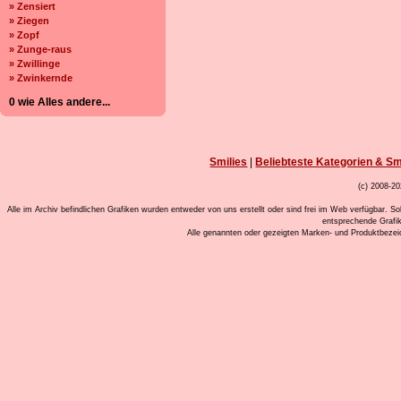
» Zensiert
» Ziegen
» Zopf
» Zunge-raus
» Zwillinge
» Zwinkernde
0 wie Alles andere...
Smilies
|
Beliebteste Kategorien & Sm
(c) 2008-20
Alle im Archiv befindlichen Grafiken wurden entweder von uns erstellt oder sind frei im Web verfügbar. So
entsprechende Grafi
Alle genannten oder gezeigten Marken- und Produktbeze