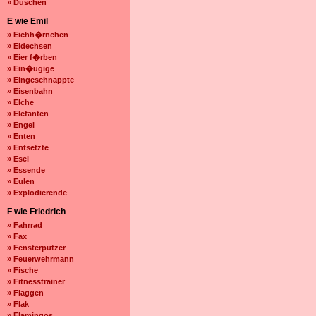
» Duschen
E wie Emil
» Eichh�rnchen
» Eidechsen
» Eier f�rben
» Ein�ugige
» Eingeschnappte
» Eisenbahn
» Elche
» Elefanten
» Engel
» Enten
» Entsetzte
» Esel
» Essende
» Eulen
» Explodierende
F wie Friedrich
» Fahrrad
» Fax
» Fensterputzer
» Feuerwehrmann
» Fische
» Fitnesstrainer
» Flaggen
» Flak
» Flamingos