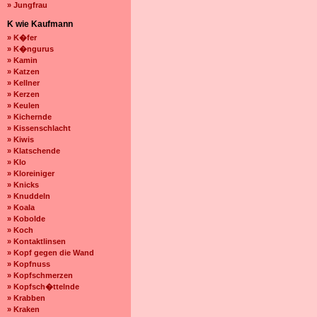
» Jungfrau
K wie Kaufmann
» K�fer
» K�ngurus
» Kamin
» Katzen
» Kellner
» Kerzen
» Keulen
» Kichernde
» Kissenschlacht
» Kiwis
» Klatschende
» Klo
» Kloreiniger
» Knicks
» Knuddeln
» Koala
» Kobolde
» Koch
» Kontaktlinsen
» Kopf gegen die Wand
» Kopfnuss
» Kopfschmerzen
» Kopfsch�ttelnde
» Krabben
» Kraken