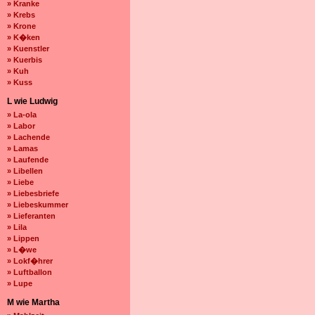
» Kranke
» Krebs
» Krone
» K�ken
» Kuenstler
» Kuerbis
» Kuh
» Kuss
L wie Ludwig
» La-ola
» Labor
» Lachende
» Lamas
» Laufende
» Libellen
» Liebe
» Liebesbriefe
» Liebeskummer
» Lieferanten
» Lila
» Lippen
» L�we
» Lokf�hrer
» Luftballon
» Lupe
M wie Martha