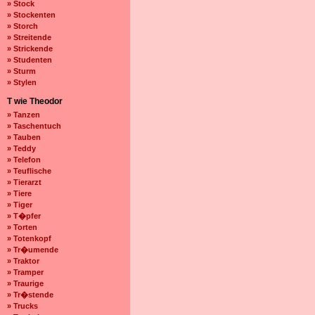
» Stock
» Stockenten
» Storch
» Streitende
» Strickende
» Studenten
» Sturm
» Stylen
T wie Theodor
» Tanzen
» Taschentuch
» Tauben
» Teddy
» Telefon
» Teuflische
» Tierarzt
» Tiere
» Tiger
» T�pfer
» Torten
» Totenkopf
» Tr�umende
» Traktor
» Tramper
» Traurige
» Tr�stende
» Trucks