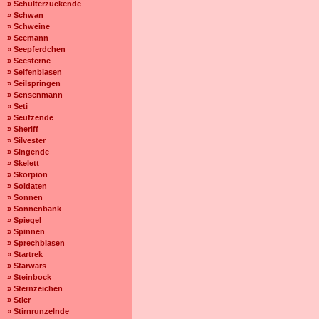
» Schulterzuckende
» Schwan
» Schweine
» Seemann
» Seepferdchen
» Seesterne
» Seifenblasen
» Seilspringen
» Sensenmann
» Seti
» Seufzende
» Sheriff
» Silvester
» Singende
» Skelett
» Skorpion
» Soldaten
» Sonnen
» Sonnenbank
» Spiegel
» Spinnen
» Sprechblasen
» Startrek
» Starwars
» Steinbock
» Sternzeichen
» Stier
» Stirnrunzelnde