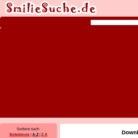
Sortiere nach:
Downl
Beliebteste
|
A-Z
|
Z-A