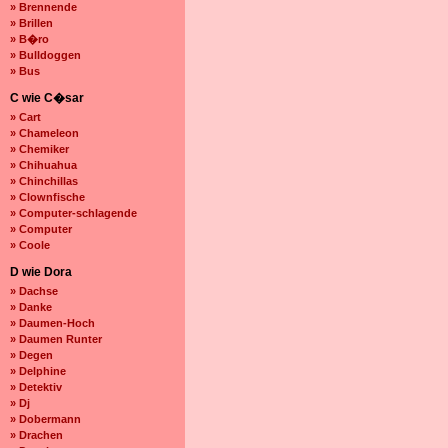
» Brennende
» Brillen
» B�ro
» Bulldoggen
» Bus
C wie C�sar
» Cart
» Chameleon
» Chemiker
» Chihuahua
» Chinchillas
» Clownfische
» Computer-schlagende
» Computer
» Coole
D wie Dora
» Dachse
» Danke
» Daumen-Hoch
» Daumen Runter
» Degen
» Delphine
» Detektiv
» Dj
» Dobermann
» Drachen