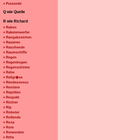
» Putzende
Q wie Quelle
R wie Richard
» Raben
» Raketenwerfer
» Rangabzeichen
» Rasieren
» Rauchende
» Raumschiffe
» Regen
» Regenbogen
» Regenschirme
» Rehe
» Religi�se
» Rendezevous
» Rentiere
» Reptilien
» Respekt
» Richter
» Rip
» Roboter
» Rollende
» Rosa
» Rote
» Rotwerden
» Rtfm