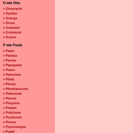
O wie Otto
» Ohnmacht
» Optiker
» Orange
» Orcas
» Ostereier
» Osterkorb
» Ostern
P wie Paula
» Paare
» Pandas
» Panzer
» Papageien
» Peace
» Peitschen
» Pfeile
» Pferde
» Pferdekutsche
» Pieksende
» Piercer
» Pinguine
» Piraten
» Polizisten
» Postboten
» Presse
» Psychologen
» Pudel