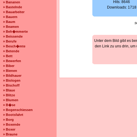
Hits: 8646
» Bananen
» Bastelnde
Downloads: 1718
» Bauarbeiter
» Bauern
» Baum
s
» Beamen
» Beh�mmerte
» Beissende
Unter dem Bild gibt es be
» Berufe
den Link zu uns drin, um
» Besch�mte
» Betende
» Bett
» Bewerfen
» Biber
» Bienen
» Bildhauer
» Biologen
» Bischoff
» Blaue
» Blitze
» Blumen
» B�se
» Bogenschiessen
» Bootsfahrt
» Borg
» Boxende
» Boxer
» Braune