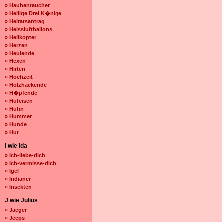
» Haubentaucher
» Heilige Drei K�nige
» Heiratsantrag
» Heissluftballons
» Helikopter
» Herzen
» Heulende
» Hexen
» Hirten
» Hochzeit
» Holzhackende
» H�pfende
» Hufeisen
» Huhn
» Hummer
» Hunde
» Hut
I wie Ida
» Ich-liebe-dich
» Ich-vermisse-dich
» Igel
» Indianer
» Insekten
J wie Julius
» Jaeger
» Jeeps