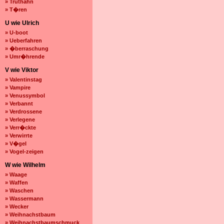
» Truthahn
» T�ren
U wie Ulrich
» U-boot
» Ueberfahren
» �berraschung
» Umr�hrende
V wie Viktor
» Valentinstag
» Vampire
» Venussymbol
» Verbannt
» Verdrossene
» Verlegene
» Verr�ckte
» Verwirrte
» V�gel
» Vogel-zeigen
W wie Wilhelm
» Waage
» Waffen
» Waschen
» Wassermann
» Wecker
» Weihnachstbaum
» Weihnachstbaumschmuck