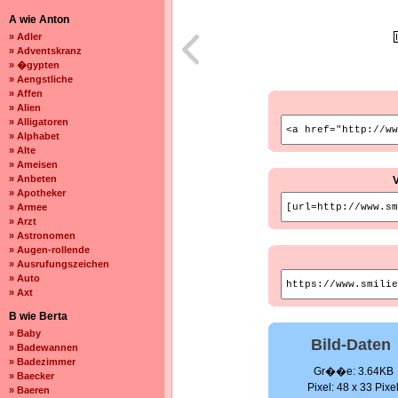
A wie Anton
» Adler
» Adventskranz
» �gypten
» Aengstliche
» Affen
» Alien
» Alligatoren
» Alphabet
» Alte
» Ameisen
» Anbeten
» Apotheker
» Armee
» Arzt
» Astronomen
» Augen-rollende
» Ausrufungszeichen
» Auto
» Axt
B wie Berta
» Baby
Bild-Daten
» Badewannen
» Badezimmer
Gr��e: 3.64KB
» Baecker
Pixel: 48 x 33 Pixe
» Baeren