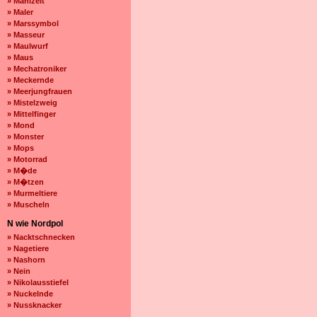
» Mahlzeit
» Maler
» Marssymbol
» Masseur
» Maulwurf
» Maus
» Mechatroniker
» Meckernde
» Meerjungfrauen
» Mistelzweig
» Mittelfinger
» Mond
» Monster
» Mops
» Motorrad
» M�de
» M�tzen
» Murmeltiere
» Muscheln
N wie Nordpol
» Nacktschnecken
» Nagetiere
» Nashorn
» Nein
» Nikolausstiefel
» Nuckelnde
» Nussknacker