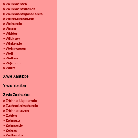
» Weihnachten
» Weihnachtsfrauen
» Weihnachtsgeschenke
» Weihnachtsmann
» Weinende
» Wetter
» Widder
» Wikinger
» Winkende
» Wohnwagen
» Wolf
» Wolken
» W�tende
» Wurm
X wie Xantippe
Y wie Ypsilon
Z wie Zacharias
» Z�hne-klappernde
» Zaehneknirschende
» Z�hneputzen
» Zahlen
» Zahnarzt
» Zahnseide
» Zebras
» Zeitbombe