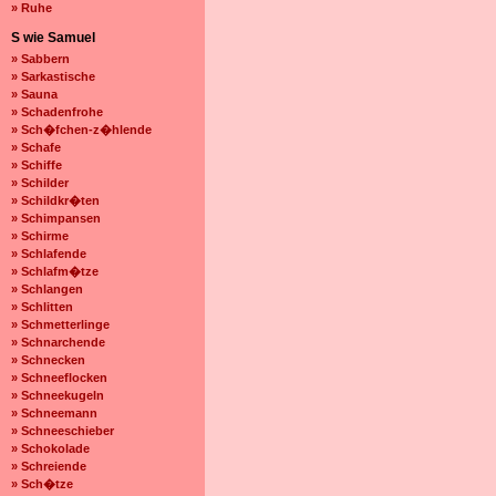
» Ruhe
S wie Samuel
» Sabbern
» Sarkastische
» Sauna
» Schadenfrohe
» Sch�fchen-z�hlende
» Schafe
» Schiffe
» Schilder
» Schildkr�ten
» Schimpansen
» Schirme
» Schlafende
» Schlafm�tze
» Schlangen
» Schlitten
» Schmetterlinge
» Schnarchende
» Schnecken
» Schneeflocken
» Schneekugeln
» Schneemann
» Schneeschieber
» Schokolade
» Schreiende
» Sch�tze