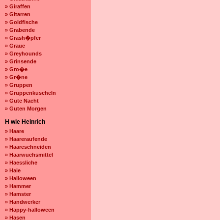
» Giraffen
» Gitarren
» Goldfische
» Grabende
» Grash�pfer
» Graue
» Greyhounds
» Grinsende
» Gro�e
» Gr�ne
» Gruppen
» Gruppenkuscheln
» Gute Nacht
» Guten Morgen
H wie Heinrich
» Haare
» Haareraufende
» Haareschneiden
» Haarwuchsmittel
» Haessliche
» Haie
» Halloween
» Hammer
» Hamster
» Handwerker
» Happy-halloween
» Hasen