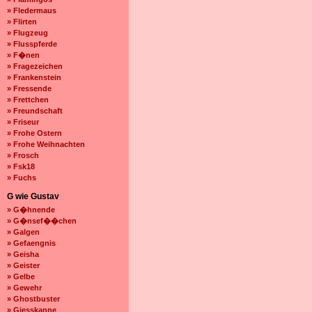
» Fledermaus
» Flirten
» Flugzeug
» Flusspferde
» F�nen
» Fragezeichen
» Frankenstein
» Fressende
» Frettchen
» Freundschaft
» Friseur
» Frohe Ostern
» Frohe Weihnachten
» Frosch
» Fsk18
» Fuchs
G wie Gustav
» G�hnende
» G�nsef��chen
» Galgen
» Gefaengnis
» Geisha
» Geister
» Gelbe
» Gewehr
» Ghostbuster
» Giesskanne