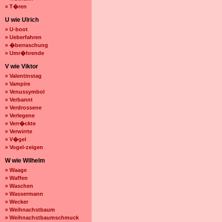
» T�ren
U wie Ulrich
» U-boot
» Ueberfahren
» �berraschung
» Umr�hrende
V wie Viktor
» Valentinstag
» Vampire
» Venussymbol
» Verbannt
» Verdrossene
» Verlegene
» Verr�ckte
» Verwirrte
» V�gel
» Vogel-zeigen
W wie Wilhelm
» Waage
» Waffen
» Waschen
» Wassermann
» Wecker
» Weihnachstbaum
» Weihnachstbaumschmuck