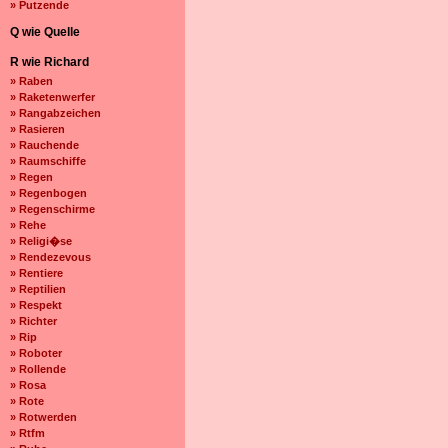
» Putzende
Q wie Quelle
R wie Richard
» Raben
» Raketenwerfer
» Rangabzeichen
» Rasieren
» Rauchende
» Raumschiffe
» Regen
» Regenbogen
» Regenschirme
» Rehe
» Religi�se
» Rendezevous
» Rentiere
» Reptilien
» Respekt
» Richter
» Rip
» Roboter
» Rollende
» Rosa
» Rote
» Rotwerden
» Rtfm