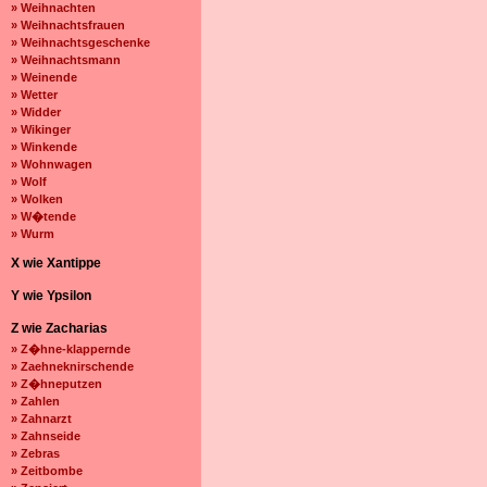
» Weihnachten
» Weihnachtsfrauen
» Weihnachtsgeschenke
» Weihnachtsmann
» Weinende
» Wetter
» Widder
» Wikinger
» Winkende
» Wohnwagen
» Wolf
» Wolken
» W�tende
» Wurm
X wie Xantippe
Y wie Ypsilon
Z wie Zacharias
» Z�hne-klappernde
» Zaehneknirschende
» Z�hneputzen
» Zahlen
» Zahnarzt
» Zahnseide
» Zebras
» Zeitbombe