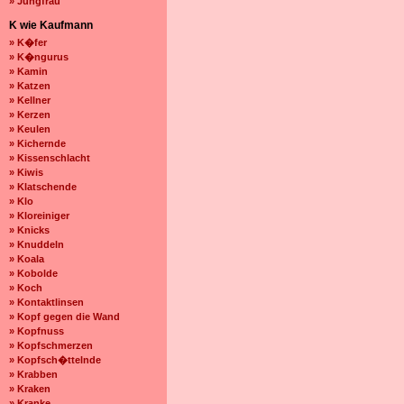
» Jungfrau
K wie Kaufmann
» K�fer
» K�ngurus
» Kamin
» Katzen
» Kellner
» Kerzen
» Keulen
» Kichernde
» Kissenschlacht
» Kiwis
» Klatschende
» Klo
» Kloreiniger
» Knicks
» Knuddeln
» Koala
» Kobolde
» Koch
» Kontaktlinsen
» Kopf gegen die Wand
» Kopfnuss
» Kopfschmerzen
» Kopfsch�ttelnde
» Krabben
» Kraken
» Kranke