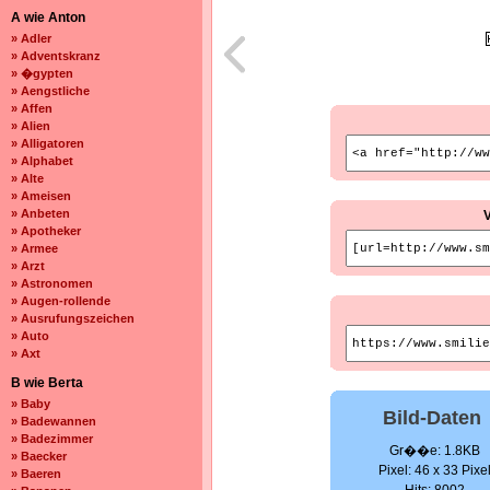
A wie Anton
» Adler
» Adventskranz
» �gypten
» Aengstliche
» Affen
» Alien
» Alligatoren
» Alphabet
» Alte
» Ameisen
» Anbeten
» Apotheker
» Armee
» Arzt
» Astronomen
» Augen-rollende
» Ausrufungszeichen
» Auto
» Axt
B wie Berta
» Baby
Bild-Daten
» Badewannen
» Badezimmer
Gr��e: 1.8KB
» Baecker
Pixel: 46 x 33 Pixe
» Baeren