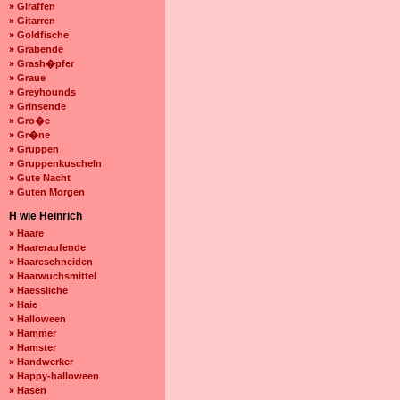
» Giraffen
» Gitarren
» Goldfische
» Grabende
» Grash�pfer
» Graue
» Greyhounds
» Grinsende
» Gro�e
» Gr�ne
» Gruppen
» Gruppenkuscheln
» Gute Nacht
» Guten Morgen
H wie Heinrich
» Haare
» Haareraufende
» Haareschneiden
» Haarwuchsmittel
» Haessliche
» Haie
» Halloween
» Hammer
» Hamster
» Handwerker
» Happy-halloween
» Hasen