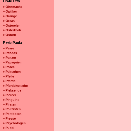
O wie Otto
» Ohnmacht
» Optiker
» Orange
» Orcas
» Ostereier
» Osterkorb
» Ostern
P wie Paula
» Paare
» Pandas
» Panzer
» Papageien
» Peace
» Peitschen
» Pfeile
» Pferde
» Pferdekutsche
» Pieksende
» Piercer
» Pinguine
» Piraten
» Polizisten
» Postboten
» Presse
» Psychologen
» Pudel