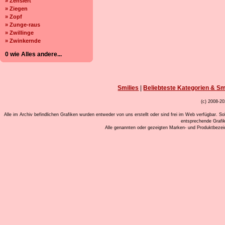
» Zensiert
» Ziegen
» Zopf
» Zunge-raus
» Zwillinge
» Zwinkernde
0 wie Alles andere...
Smilies
|
Beliebteste Kategorien & Sm
(c) 2008-20
Alle im Archiv befindlichen Grafiken wurden entweder von uns erstellt oder sind frei im Web verfügbar. So
entsprechende Grafi
Alle genannten oder gezeigten Marken- und Produktbeze