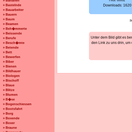
Hits: 8002
» Bananen
» Bastelnde
Downloads: 1620
» Bauarbeiter
» Bauern
» Baum
s
» Beamen
» Beh�mmerte
» Beissende
Unter dem Bild gibt es be
» Berufe
den Link zu uns drin, um
» Besch�mte
» Betende
» Bett
» Bewerfen
» Biber
» Bienen
» Bildhauer
» Biologen
» Bischoff
» Blaue
» Blitze
» Blumen
» B�se
» Bogenschiessen
» Bootsfahrt
» Borg
» Boxende
» Boxer
» Braune