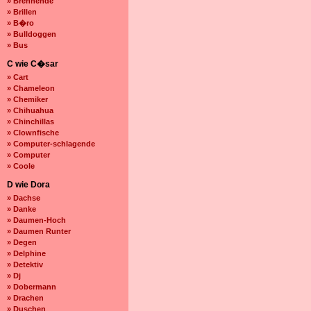
» Brennende
» Brillen
» B�ro
» Bulldoggen
» Bus
C wie C�sar
» Cart
» Chameleon
» Chemiker
» Chihuahua
» Chinchillas
» Clownfische
» Computer-schlagende
» Computer
» Coole
D wie Dora
» Dachse
» Danke
» Daumen-Hoch
» Daumen Runter
» Degen
» Delphine
» Detektiv
» Dj
» Dobermann
» Drachen
» Duschen