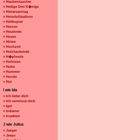
» Haubentaucher
» Heilige Drei K�nige
» Heiratsantrag
» Heissluftballons
» Helikopter
» Herzen
» Heulende
» Hexen
» Hirten
» Hochzeit
» Holzhackende
» H�pfende
» Hufeisen
» Huhn
» Hummer
» Hunde
» Hut
I wie Ida
» Ich-liebe-dich
» Ich-vermisse-dich
» Igel
» Indianer
» Insekten
J wie Julius
» Jaeger
» Jeeps