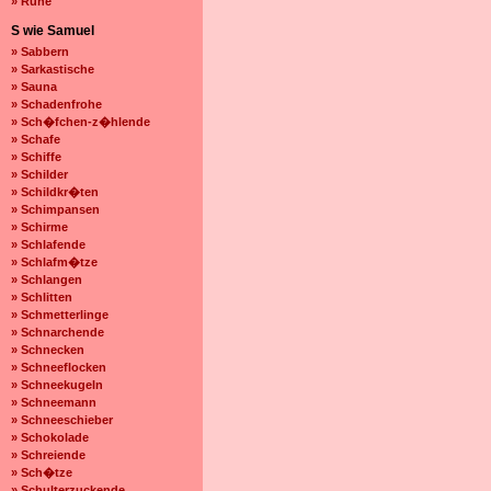
» Ruhe
S wie Samuel
» Sabbern
» Sarkastische
» Sauna
» Schadenfrohe
» Sch�fchen-z�hlende
» Schafe
» Schiffe
» Schilder
» Schildkr�ten
» Schimpansen
» Schirme
» Schlafende
» Schlafm�tze
» Schlangen
» Schlitten
» Schmetterlinge
» Schnarchende
» Schnecken
» Schneeflocken
» Schneekugeln
» Schneemann
» Schneeschieber
» Schokolade
» Schreiende
» Sch�tze
» Schulterzuckende