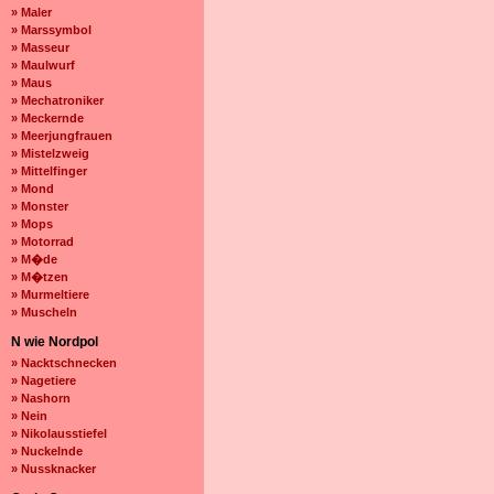
» Maler
» Marssymbol
» Masseur
» Maulwurf
» Maus
» Mechatroniker
» Meckernde
» Meerjungfrauen
» Mistelzweig
» Mittelfinger
» Mond
» Monster
» Mops
» Motorrad
» M�de
» M�tzen
» Murmeltiere
» Muscheln
N wie Nordpol
» Nacktschnecken
» Nagetiere
» Nashorn
» Nein
» Nikolausstiefel
» Nuckelnde
» Nussknacker