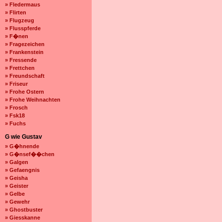
» Fledermaus
» Flirten
» Flugzeug
» Flusspferde
» F�nen
» Fragezeichen
» Frankenstein
» Fressende
» Frettchen
» Freundschaft
» Friseur
» Frohe Ostern
» Frohe Weihnachten
» Frosch
» Fsk18
» Fuchs
G wie Gustav
» G�hnende
» G�nsef��chen
» Galgen
» Gefaengnis
» Geisha
» Geister
» Gelbe
» Gewehr
» Ghostbuster
» Giesskanne