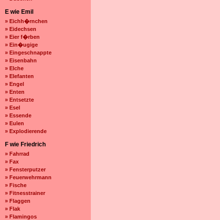
E wie Emil
» Eichh�rnchen
» Eidechsen
» Eier f�rben
» Ein�ugige
» Eingeschnappte
» Eisenbahn
» Elche
» Elefanten
» Engel
» Enten
» Entsetzte
» Esel
» Essende
» Eulen
» Explodierende
F wie Friedrich
» Fahrrad
» Fax
» Fensterputzer
» Feuerwehrmann
» Fische
» Fitnesstrainer
» Flaggen
» Flak
» Flamingos