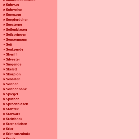
» Schwan
» Schweine
» Seemann
» Seepferdchen
» Seesterne
» Seifenblasen
» Seilspringen
» Sensenmann
» Seti
» Seufzende
» Sheriff
» Silvester
» Singende
» Skelett
» Skorpion
» Soldaten
» Sonnen
» Sonnenbank
» Spiegel
» Spinnen
» Sprechblasen
» Startrek
» Starwars
» Steinbock
» Sternzeichen
» Stier
» Stirnrunzelnde
» Stock