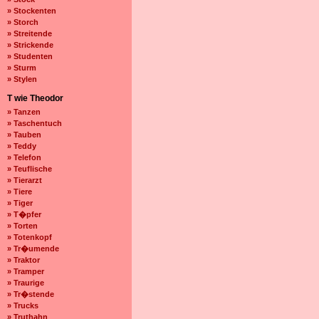
» Stockenten
» Storch
» Streitende
» Strickende
» Studenten
» Sturm
» Stylen
T wie Theodor
» Tanzen
» Taschentuch
» Tauben
» Teddy
» Telefon
» Teuflische
» Tierarzt
» Tiere
» Tiger
» T�pfer
» Torten
» Totenkopf
» Tr�umende
» Traktor
» Tramper
» Traurige
» Tr�stende
» Trucks
» Truthahn