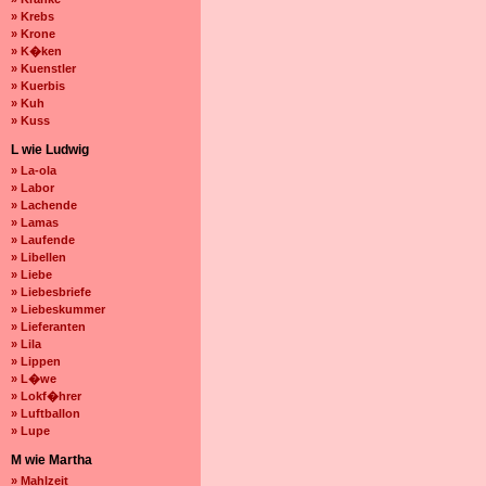
» Krebs
» Krone
» K�ken
» Kuenstler
» Kuerbis
» Kuh
» Kuss
L wie Ludwig
» La-ola
» Labor
» Lachende
» Lamas
» Laufende
» Libellen
» Liebe
» Liebesbriefe
» Liebeskummer
» Lieferanten
» Lila
» Lippen
» L�we
» Lokf�hrer
» Luftballon
» Lupe
M wie Martha
» Mahlzeit