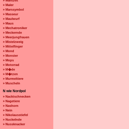
» Mahlzeit
» Maler
» Marssymbol
» Masseur
» Maulwurf
» Maus
» Mechatroniker
» Meckernde
» Meerjungfrauen
» Mistelzweig
» Mittelfinger
» Mond
» Monster
» Mops
» Motorrad
» M�de
» M�tzen
» Murmeltiere
» Muscheln
N wie Nordpol
» Nacktschnecken
» Nagetiere
» Nashorn
» Nein
» Nikolausstiefel
» Nuckelnde
» Nussknacker