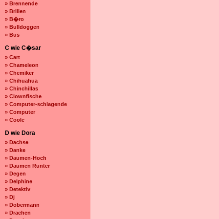
» Brennende
» Brillen
» B�ro
» Bulldoggen
» Bus
C wie C�sar
» Cart
» Chameleon
» Chemiker
» Chihuahua
» Chinchillas
» Clownfische
» Computer-schlagende
» Computer
» Coole
D wie Dora
» Dachse
» Danke
» Daumen-Hoch
» Daumen Runter
» Degen
» Delphine
» Detektiv
» Dj
» Dobermann
» Drachen