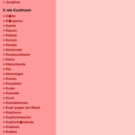
» Jungfrau
K wie Kaufmann
» K�fer
» K�ngurus
» Kamin
» Katzen
» Kellner
» Kerzen
» Keulen
» Kichernde
» Kissenschlacht
» Kiwis
» Klatschende
» Klo
» Kloreiniger
» Knicks
» Knuddeln
» Koala
» Kobolde
» Koch
» Kontaktlinsen
» Kopf gegen die Wand
» Kopfnuss
» Kopfschmerzen
» Kopfsch�ttelnde
» Krabben
» Kraken