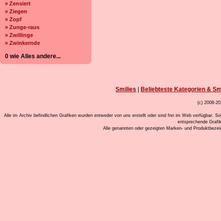
» Zensiert
» Ziegen
» Zopf
» Zunge-raus
» Zwillinge
» Zwinkernde
0 wie Alles andere...
Smilies
|
Beliebteste Kategorien & Sm
(c) 2008-20
Alle im Archiv befindlichen Grafiken wurden entweder von uns erstellt oder sind frei im Web verfügbar. So
entsprechende Grafi
Alle genannten oder gezeigten Marken- und Produktbeze