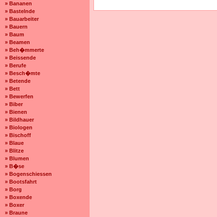
» Bananen
» Bastelnde
» Bauarbeiter
» Bauern
» Baum
» Beamen
» Beh�mmerte
» Beissende
» Berufe
» Besch�mte
» Betende
» Bett
» Bewerfen
» Biber
» Bienen
» Bildhauer
» Biologen
» Bischoff
» Blaue
» Blitze
» Blumen
» B�se
» Bogenschiessen
» Bootsfahrt
» Borg
» Boxende
» Boxer
» Braune