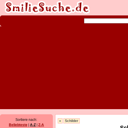
Sortiere nach:
«
Schilder
Beliebteste
|
A-Z
|
Z-A
Sc