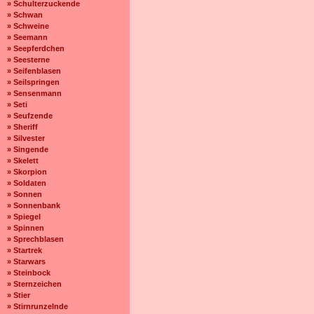
» Schulterzuckende
» Schwan
» Schweine
» Seemann
» Seepferdchen
» Seesterne
» Seifenblasen
» Seilspringen
» Sensenmann
» Seti
» Seufzende
» Sheriff
» Silvester
» Singende
» Skelett
» Skorpion
» Soldaten
» Sonnen
» Sonnenbank
» Spiegel
» Spinnen
» Sprechblasen
» Startrek
» Starwars
» Steinbock
» Sternzeichen
» Stier
» Stirnrunzelnde