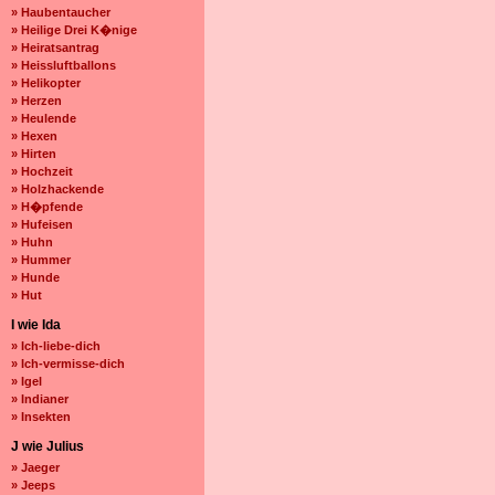
» Haubentaucher
» Heilige Drei K�nige
» Heiratsantrag
» Heissluftballons
» Helikopter
» Herzen
» Heulende
» Hexen
» Hirten
» Hochzeit
» Holzhackende
» H�pfende
» Hufeisen
» Huhn
» Hummer
» Hunde
» Hut
I wie Ida
» Ich-liebe-dich
» Ich-vermisse-dich
» Igel
» Indianer
» Insekten
J wie Julius
» Jaeger
» Jeeps