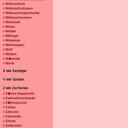
» Weihnachten
» Weihnachtsfrauen
» Weihnachtsgeschenke
» Weihnachtsmann
» Weinende
» Wetter
» Widder
» Wikinger
» Winkende
» Wohnwagen
» Wolf
» Wolken
» W�tende
» Wurm
X wie Xantippe
Y wie Ypsilon
Z wie Zacharias
» Z�hne-klappernde
» Zaehneknirschende
» Z�hneputzen
» Zahlen
» Zahnarzt
» Zahnseide
» Zebras
» Zeitbombe