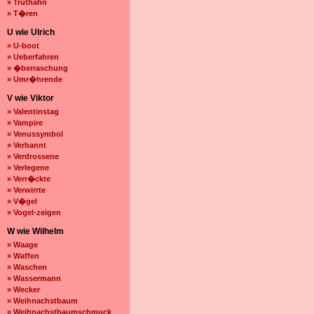
» Truthahn
» T�ren
U wie Ulrich
» U-boot
» Ueberfahren
» �berraschung
» Umr�hrende
V wie Viktor
» Valentinstag
» Vampire
» Venussymbol
» Verbannt
» Verdrossene
» Verlegene
» Verr�ckte
» Verwirrte
» V�gel
» Vogel-zeigen
W wie Wilhelm
» Waage
» Waffen
» Waschen
» Wassermann
» Wecker
» Weihnachstbaum
» Weihnachstbaumschmuck