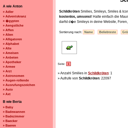
A wie Anton
Schildkröten
Smilies, Smileys, Smiles & I
» Adler
» Adventskranz
kostenlos, umsonst
! Halte einfach die Ma
» �gypten
darfst d�e Smileys in deine Website, Fore
» Aengstliche
» Affen
Sortierung nach:
Name
Beliebteste
Gr
» Alien
» Alligatoren
» Alphabet
» Alte
» Ameisen
» Anbeten
» Apotheker
Seite:
1
» Armee
» Arzt
» Anzahl Smilies in
Schildkröten
: 1
» Astronomen
» Aufrufe von
Schildkröten
: 22097
» Augen-rollende
» Ausrufungszeichen
» Auto
» Axt
B wie Berta
» Baby
» Badewannen
» Badezimmer
» Baecker
» Baeren