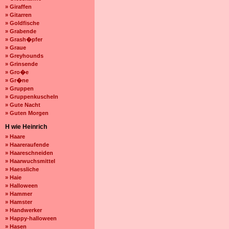
» Giraffen
» Gitarren
» Goldfische
» Grabende
» Grash�pfer
» Graue
» Greyhounds
» Grinsende
» Gro�e
» Gr�ne
» Gruppen
» Gruppenkuscheln
» Gute Nacht
» Guten Morgen
H wie Heinrich
» Haare
» Haareraufende
» Haareschneiden
» Haarwuchsmittel
» Haessliche
» Haie
» Halloween
» Hammer
» Hamster
» Handwerker
» Happy-halloween
» Hasen