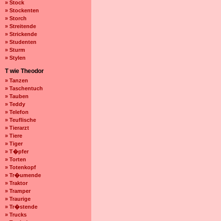
» Stock
» Stockenten
» Storch
» Streitende
» Strickende
» Studenten
» Sturm
» Stylen
T wie Theodor
» Tanzen
» Taschentuch
» Tauben
» Teddy
» Telefon
» Teuflische
» Tierarzt
» Tiere
» Tiger
» T�pfer
» Torten
» Totenkopf
» Tr�umende
» Traktor
» Tramper
» Traurige
» Tr�stende
» Trucks