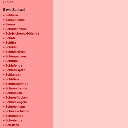
» Ruhe
S wie Samuel
» Sabbern
» Sarkastische
» Sauna
» Schadenfrohe
» Sch�fchen-z�hlende
» Schafe
» Schiffe
» Schilder
» Schildkr�ten
» Schimpansen
» Schirme
» Schlafende
» Schlafm�tze
» Schlangen
» Schlitten
» Schmetterlinge
» Schnarchende
» Schnecken
» Schneeflocken
» Schneekugeln
» Schneemann
» Schneeschieber
» Schokolade
» Schreiende
» Sch�tze