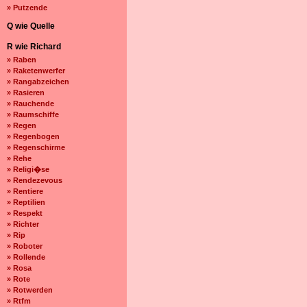
» Putzende
Q wie Quelle
R wie Richard
» Raben
» Raketenwerfer
» Rangabzeichen
» Rasieren
» Rauchende
» Raumschiffe
» Regen
» Regenbogen
» Regenschirme
» Rehe
» Religi�se
» Rendezevous
» Rentiere
» Reptilien
» Respekt
» Richter
» Rip
» Roboter
» Rollende
» Rosa
» Rote
» Rotwerden
» Rtfm