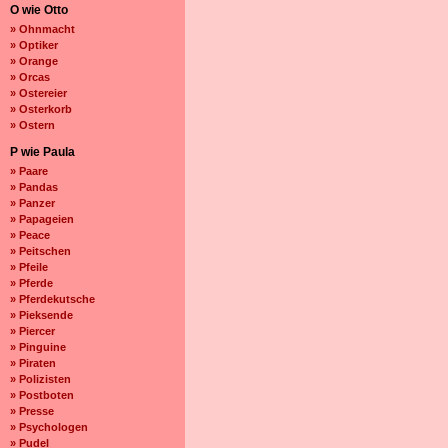
O wie Otto
» Ohnmacht
» Optiker
» Orange
» Orcas
» Ostereier
» Osterkorb
» Ostern
P wie Paula
» Paare
» Pandas
» Panzer
» Papageien
» Peace
» Peitschen
» Pfeile
» Pferde
» Pferdekutsche
» Pieksende
» Piercer
» Pinguine
» Piraten
» Polizisten
» Postboten
» Presse
» Psychologen
» Pudel