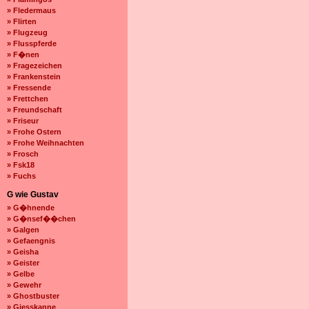
» Fledermaus
» Flirten
» Flugzeug
» Flusspferde
» F�nen
» Fragezeichen
» Frankenstein
» Fressende
» Frettchen
» Freundschaft
» Friseur
» Frohe Ostern
» Frohe Weihnachten
» Frosch
» Fsk18
» Fuchs
G wie Gustav
» G�hnende
» G�nsef��chen
» Galgen
» Gefaengnis
» Geisha
» Geister
» Gelbe
» Gewehr
» Ghostbuster
» Giesskanne