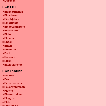
» Duschen
E wie Emil
» Eichh�rnchen
» Eidechsen
» Eier f�rben
» Ein�ugige
» Eingeschnappte
» Eisenbahn
» Elche
» Elefanten
» Engel
» Enten
» Entsetzte
» Esel
» Essende
» Eulen
» Explodierende
F wie Friedrich
» Fahrrad
» Fax
» Fensterputzer
» Feuerwehrmann
» Fische
» Fitnesstrainer
» Flaggen
» Flak
» Flamingos