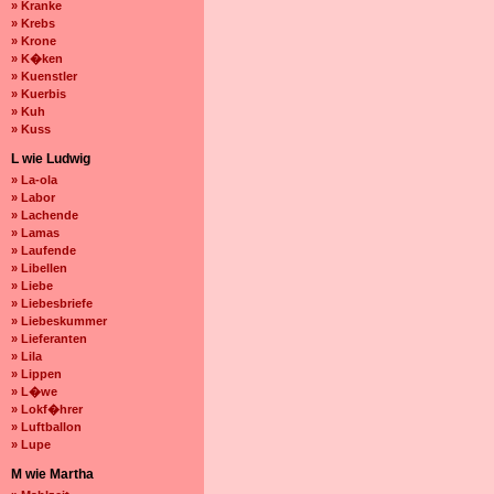
» Kranke
» Krebs
» Krone
» K�ken
» Kuenstler
» Kuerbis
» Kuh
» Kuss
L wie Ludwig
» La-ola
» Labor
» Lachende
» Lamas
» Laufende
» Libellen
» Liebe
» Liebesbriefe
» Liebeskummer
» Lieferanten
» Lila
» Lippen
» L�we
» Lokf�hrer
» Luftballon
» Lupe
M wie Martha