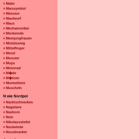
» Maler
» Marssymbol
» Masseur
» Maulwurf
» Maus
» Mechatroniker
» Meckernde
» Meerjungfrauen
» Mistelzweig
» Mittelfinger
» Mond
» Monster
» Mops
» Motorrad
» M�de
» M�tzen
» Murmeltiere
» Muscheln
N wie Nordpol
» Nacktschnecken
» Nagetiere
» Nashorn
» Nein
» Nikolausstiefel
» Nuckelnde
» Nussknacker