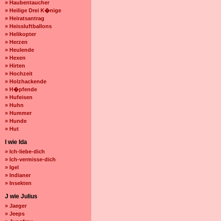
» Haubentaucher
» Heilige Drei K�nige
» Heiratsantrag
» Heissluftballons
» Helikopter
» Herzen
» Heulende
» Hexen
» Hirten
» Hochzeit
» Holzhackende
» H�pfende
» Hufeisen
» Huhn
» Hummer
» Hunde
» Hut
I wie Ida
» Ich-liebe-dich
» Ich-vermisse-dich
» Igel
» Indianer
» Insekten
J wie Julius
» Jaeger
» Jeeps