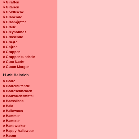
» Giraffen
» Gitarren
» Goldfische
» Grabende
» Grash�pfer
» Graue
» Greyhounds
» Grinsende
» Gro�e
» Gr�ne
» Gruppen
» Gruppenkuscheln
» Gute Nacht
» Guten Morgen
H wie Heinrich
» Haare
» Haareraufende
» Haareschneiden
» Haarwuchsmittel
» Haessliche
» Haie
» Halloween
» Hammer
» Hamster
» Handwerker
» Happy-halloween
» Hasen