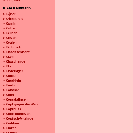
» Jungfrau
K wie Kaufmann
» K�fer
» K�ngurus
» Kamin
» Katzen
» Kellner
» Kerzen
» Keulen
» Kichernde
» Kissenschlacht
» Kiwis
» Klatschende
» Klo
» Kloreiniger
» Knicks
» Knuddeln
» Koala
» Kobolde
» Koch
» Kontaktlinsen
» Kopf gegen die Wand
» Kopfnuss
» Kopfschmerzen
» Kopfsch�ttelnde
» Krabben
» Kraken
» Kranke