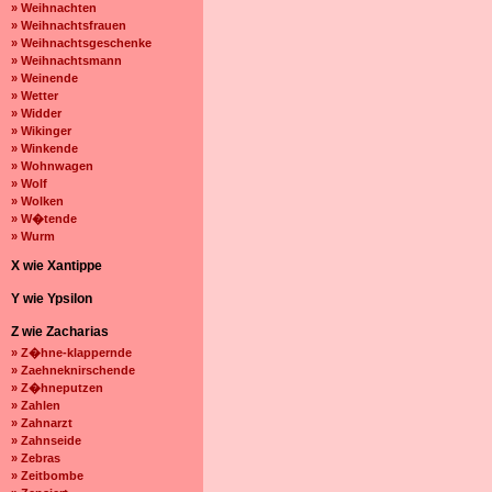
» Weihnachten
» Weihnachtsfrauen
» Weihnachtsgeschenke
» Weihnachtsmann
» Weinende
» Wetter
» Widder
» Wikinger
» Winkende
» Wohnwagen
» Wolf
» Wolken
» W�tende
» Wurm
X wie Xantippe
Y wie Ypsilon
Z wie Zacharias
» Z�hne-klappernde
» Zaehneknirschende
» Z�hneputzen
» Zahlen
» Zahnarzt
» Zahnseide
» Zebras
» Zeitbombe