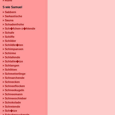
» Ruhe
S wie Samuel
» Sabbern
» Sarkastische
» Sauna
» Schadenfrohe
» Sch�fchen-z�hlende
» Schafe
» Schiffe
» Schilder
» Schildkr�ten
» Schimpansen
» Schirme
» Schlafende
» Schlafm�tze
» Schlangen
» Schlitten
» Schmetterlinge
» Schnarchende
» Schnecken
» Schneeflocken
» Schneekugeln
» Schneemann
» Schneeschieber
» Schokolade
» Schreiende
» Sch�tze
» Schulterzuckende