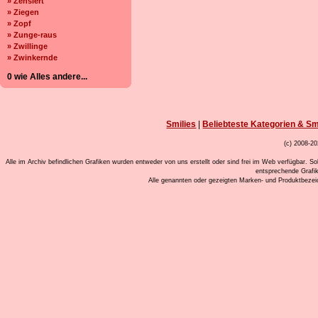
» Zensiert
» Ziegen
» Zopf
» Zunge-raus
» Zwillinge
» Zwinkernde
0 wie Alles andere...
Smilies
|
Beliebteste Kategorien & Sm
(c) 2008-20
Alle im Archiv befindlichen Grafiken wurden entweder von uns erstellt oder sind frei im Web verfügbar. So
entsprechende Grafi
Alle genannten oder gezeigten Marken- und Produktbeze