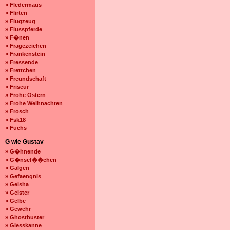
» Fledermaus
» Flirten
» Flugzeug
» Flusspferde
» F�nen
» Fragezeichen
» Frankenstein
» Fressende
» Frettchen
» Freundschaft
» Friseur
» Frohe Ostern
» Frohe Weihnachten
» Frosch
» Fsk18
» Fuchs
G wie Gustav
» G�hnende
» G�nsef��chen
» Galgen
» Gefaengnis
» Geisha
» Geister
» Gelbe
» Gewehr
» Ghostbuster
» Giesskanne