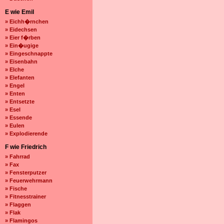
E wie Emil
» Eichh�rnchen
» Eidechsen
» Eier f�rben
» Ein�ugige
» Eingeschnappte
» Eisenbahn
» Elche
» Elefanten
» Engel
» Enten
» Entsetzte
» Esel
» Essende
» Eulen
» Explodierende
F wie Friedrich
» Fahrrad
» Fax
» Fensterputzer
» Feuerwehrmann
» Fische
» Fitnesstrainer
» Flaggen
» Flak
» Flamingos