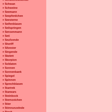
» Schwan
» Schweine
» Seemann
» Seepferdchen
» Seesterne
» Seifenblasen
» Seilspringen
» Sensenmann
» Seti
» Seufzende
» Sheriff
» Silvester
» Singende
» Skelett
» Skorpion
» Soldaten
» Sonnen
» Sonnenbank
» Spiegel
» Spinnen
» Sprechblasen
» Startrek
» Starwars
» Steinbock
» Sternzeichen
» Stier
» Stirnrunzelnde
» Stock