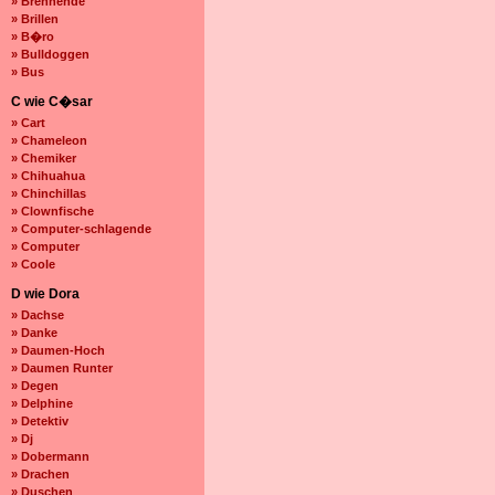
» Brennende
» Brillen
» B�ro
» Bulldoggen
» Bus
C wie C�sar
» Cart
» Chameleon
» Chemiker
» Chihuahua
» Chinchillas
» Clownfische
» Computer-schlagende
» Computer
» Coole
D wie Dora
» Dachse
» Danke
» Daumen-Hoch
» Daumen Runter
» Degen
» Delphine
» Detektiv
» Dj
» Dobermann
» Drachen
» Duschen