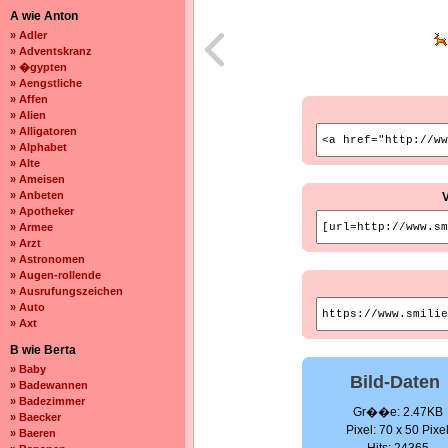
A wie Anton
» Adler
» Adventskranz
» �gypten
» Aengstliche
» Affen
» Alien
» Alligatoren
» Alphabet
» Alte
» Ameisen
» Anbeten
» Apotheker
» Armee
» Arzt
» Astronomen
» Augen-rollende
» Ausrufungszeichen
» Auto
» Axt
B wie Berta
» Baby
Bild-Daten
» Badewannen
» Badezimmer
Gr��e: 2.47KB
» Baecker
Pixel: 70 x 50 Pixe
» Baeren