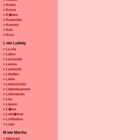
» Krebs
» Krone
» K�ken
» Kuenstler
» Kuerbis
» Kuh
» Kuss
L wie Ludwig
» La-ola
» Labor
» Lachende
» Lamas
» Laufende
» Libellen
» Liebe
» Liebesbriefe
» Liebeskummer
» Lieferanten
» Lila
» Lippen
» L�we
» Lokf�hrer
» Luftballon
» Lupe
M wie Martha
» Mahlzeit