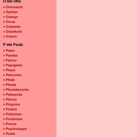
O wie Otto
» Ohnmacht
» Optiker
» Orange
» Orcas
» Ostereier
» Osterkorb
» Ostern
P wie Paula
» Paare
» Pandas
» Panzer
» Papageien
» Peace
» Peitschen
» Pfeile
» Pferde
» Pferdekutsche
» Pieksende
» Piercer
» Pinguine
» Piraten
» Polizisten
» Postboten
» Presse
» Psychologen
» Pudel