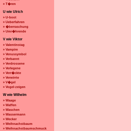
» T�ren
U wie Ulrich
» U-boot
» Ueberfahren
» �berraschung
» Umr�hrende
V wie Viktor
» Valentinstag
» Vampire
» Venussymbol
» Verbannt
» Verdrossene
» Verlegene
» Verr�ckte
» Verwirrte
» V�gel
» Vogel-zeigen
W wie Wilhelm
» Waage
» Waffen
» Waschen
» Wassermann
» Wecker
» Weihnachstbaum
» Weihnachstbaumschmuck