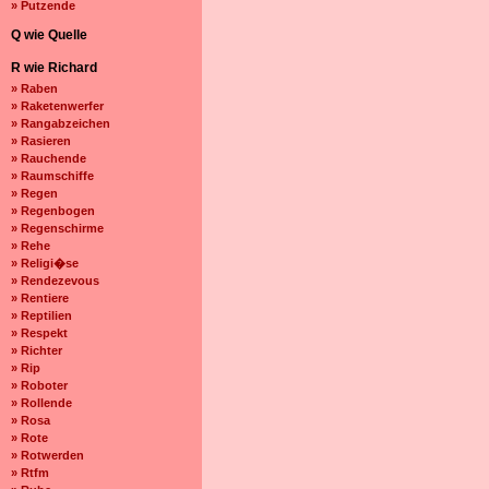
» Putzende
Q wie Quelle
R wie Richard
» Raben
» Raketenwerfer
» Rangabzeichen
» Rasieren
» Rauchende
» Raumschiffe
» Regen
» Regenbogen
» Regenschirme
» Rehe
» Religi�se
» Rendezevous
» Rentiere
» Reptilien
» Respekt
» Richter
» Rip
» Roboter
» Rollende
» Rosa
» Rote
» Rotwerden
» Rtfm