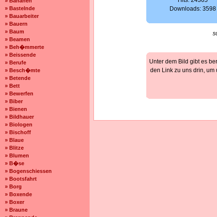
Hits: 24365
» Bananen
» Bastelnde
Downloads: 3598
» Bauarbeiter
» Bauern
» Baum
s
» Beamen
» Beh�mmerte
» Beissende
Unter dem Bild gibt es be
» Berufe
den Link zu uns drin, um
» Besch�mte
» Betende
» Bett
» Bewerfen
» Biber
» Bienen
» Bildhauer
» Biologen
» Bischoff
» Blaue
» Blitze
» Blumen
» B�se
» Bogenschiessen
» Bootsfahrt
» Borg
» Boxende
» Boxer
» Braune