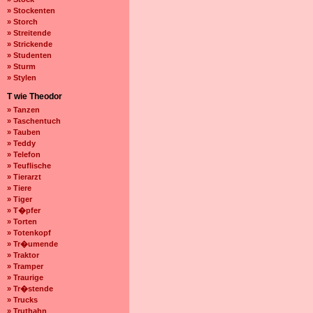
» Stockenten
» Storch
» Streitende
» Strickende
» Studenten
» Sturm
» Stylen
T wie Theodor
» Tanzen
» Taschentuch
» Tauben
» Teddy
» Telefon
» Teuflische
» Tierarzt
» Tiere
» Tiger
» T�pfer
» Torten
» Totenkopf
» Tr�umende
» Traktor
» Tramper
» Traurige
» Tr�stende
» Trucks
» Truthahn