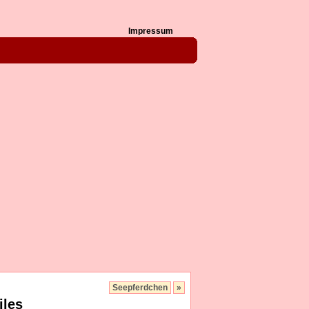
Impressum
Seepferdchen
»
iles