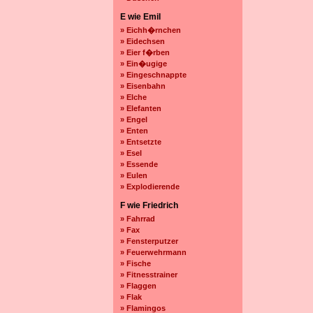
E wie Emil
» Eichh�rnchen
» Eidechsen
» Eier f�rben
» Ein�ugige
» Eingeschnappte
» Eisenbahn
» Elche
» Elefanten
» Engel
» Enten
» Entsetzte
» Esel
» Essende
» Eulen
» Explodierende
F wie Friedrich
» Fahrrad
» Fax
» Fensterputzer
» Feuerwehrmann
» Fische
» Fitnesstrainer
» Flaggen
» Flak
» Flamingos