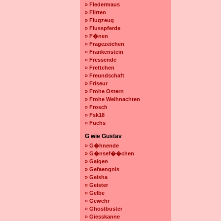
» Fledermaus
» Flirten
» Flugzeug
» Flusspferde
» F�nen
» Fragezeichen
» Frankenstein
» Fressende
» Frettchen
» Freundschaft
» Friseur
» Frohe Ostern
» Frohe Weihnachten
» Frosch
» Fsk18
» Fuchs
G wie Gustav
» G�hnende
» G�nsef��chen
» Galgen
» Gefaengnis
» Geisha
» Geister
» Gelbe
» Gewehr
» Ghostbuster
» Giesskanne