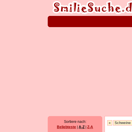
Sortiere nach:
«
Schweine
Beliebteste
|
A-Z
|
Z-A