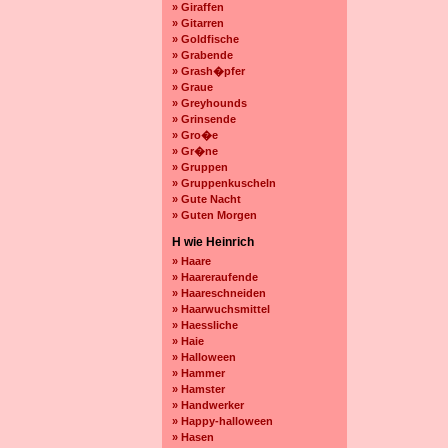
» Giraffen
» Gitarren
» Goldfische
» Grabende
» Grash�pfer
» Graue
» Greyhounds
» Grinsende
» Gro�e
» Gr�ne
» Gruppen
» Gruppenkuscheln
» Gute Nacht
» Guten Morgen
H wie Heinrich
» Haare
» Haareraufende
» Haareschneiden
» Haarwuchsmittel
» Haessliche
» Haie
» Halloween
» Hammer
» Hamster
» Handwerker
» Happy-halloween
» Hasen