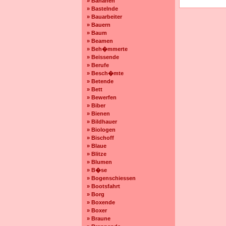
» Bananen
» Bastelnde
» Bauarbeiter
» Bauern
» Baum
» Beamen
» Beh�mmerte
» Beissende
» Berufe
» Besch�mte
» Betende
» Bett
» Bewerfen
» Biber
» Bienen
» Bildhauer
» Biologen
» Bischoff
» Blaue
» Blitze
» Blumen
» B�se
» Bogenschiessen
» Bootsfahrt
» Borg
» Boxende
» Boxer
» Braune