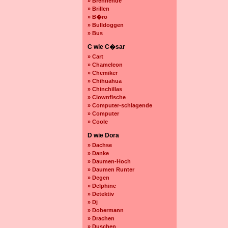
» Brennende
» Brillen
» B�ro
» Bulldoggen
» Bus
C wie C�sar
» Cart
» Chameleon
» Chemiker
» Chihuahua
» Chinchillas
» Clownfische
» Computer-schlagende
» Computer
» Coole
D wie Dora
» Dachse
» Danke
» Daumen-Hoch
» Daumen Runter
» Degen
» Delphine
» Detektiv
» Dj
» Dobermann
» Drachen
» Duschen