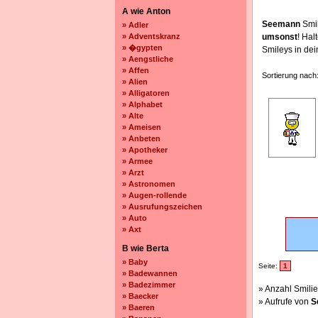
A wie Anton
Seemann
Smil
» Adler
» Adventskranz
umsonst
! Ha
» �gypten
Smileys in de
» Aengstliche
» Affen
Sortierung nach
» Alien
» Alligatoren
» Alphabet
» Alte
» Ameisen
» Anbeten
» Apotheker
» Armee
» Arzt
» Astronomen
» Augen-rollende
» Ausrufungszeichen
» Auto
» Axt
B wie Berta
» Baby
Seite:
1
» Badewannen
» Badezimmer
» Anzahl Smilie
» Baecker
» Aufrufe von
S
» Baeren