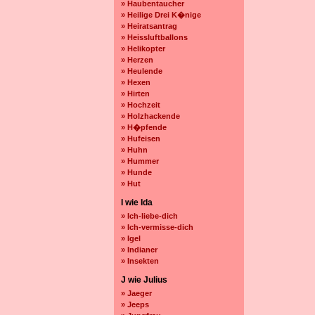
» Haubentaucher
» Heilige Drei K�nige
» Heiratsantrag
» Heissluftballons
» Helikopter
» Herzen
» Heulende
» Hexen
» Hirten
» Hochzeit
» Holzhackende
» H�pfende
» Hufeisen
» Huhn
» Hummer
» Hunde
» Hut
I wie Ida
» Ich-liebe-dich
» Ich-vermisse-dich
» Igel
» Indianer
» Insekten
J wie Julius
» Jaeger
» Jeeps