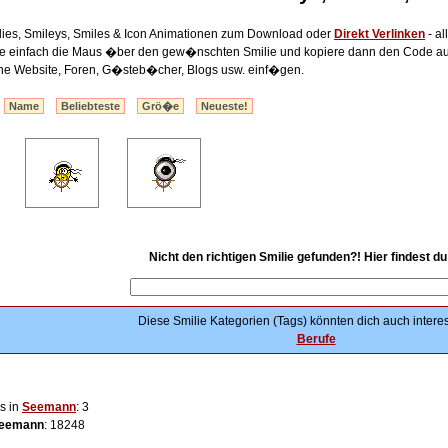
ies, Smileys, Smiles & Icon Animationen zum Download oder
Direkt Verlinken
- al
lte einfach die Maus �ber den gew�nschten Smilie und kopiere dann den Code au
ine Website, Foren, G�steb�cher, Blogs usw. einf�gen.
:
Name
Beliebteste
Grö�e
Neueste!
Nicht den richtigen Smilie gefunden?! Hier findest d
Diese Smilie Kategorien (Tags) könnten dich auch interes
Berufe
s in
Seemann
: 3
eemann
: 18248