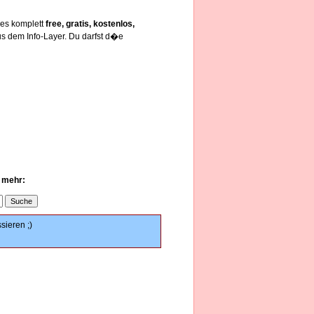
les komplett
free, gratis, kostenlos,
s dem Info-Layer. Du darfst d�e
u mehr:
sieren ;)