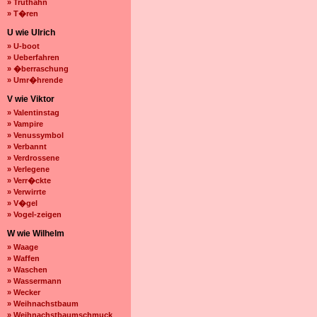
» Truthahn
» T�ren
U wie Ulrich
» U-boot
» Ueberfahren
» �berraschung
» Umr�hrende
V wie Viktor
» Valentinstag
» Vampire
» Venussymbol
» Verbannt
» Verdrossene
» Verlegene
» Verr�ckte
» Verwirrte
» V�gel
» Vogel-zeigen
W wie Wilhelm
» Waage
» Waffen
» Waschen
» Wassermann
» Wecker
» Weihnachstbaum
» Weihnachstbaumschmuck