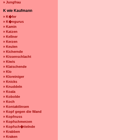
» Jungfrau
K wie Kaufmann
» K�fer
» K�ngurus
» Kamin
» Katzen
» Kellner
» Kerzen
» Keulen
» Kichernde
» Kissenschlacht
» Kiwis
» Klatschende
» Klo
» Kloreiniger
» Knicks
» Knuddeln
» Koala
» Kobolde
» Koch
» Kontaktlinsen
» Kopf gegen die Wand
» Kopfnuss
» Kopfschmerzen
» Kopfsch�ttelnde
» Krabben
» Kraken