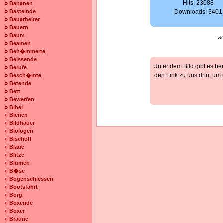
Hits: 23088
» Bananen
» Bastelnde
Downloads: 3401
» Bauarbeiter
» Bauern
» Baum
s
» Beamen
» Beh�mmerte
» Beissende
Unter dem Bild gibt es be
» Berufe
den Link zu uns drin, um
» Besch�mte
» Betende
» Bett
» Bewerfen
» Biber
» Bienen
» Bildhauer
» Biologen
» Bischoff
» Blaue
» Blitze
» Blumen
» B�se
» Bogenschiessen
» Bootsfahrt
» Borg
» Boxende
» Boxer
» Braune