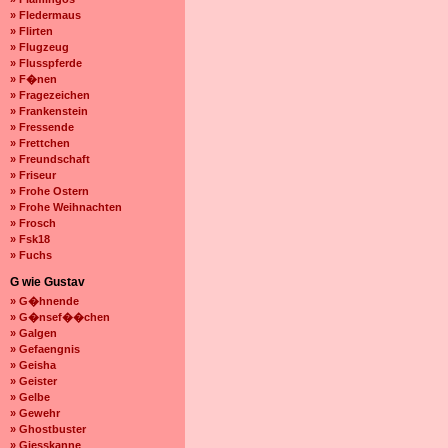
» Fledermaus
» Flirten
» Flugzeug
» Flusspferde
» F�nen
» Fragezeichen
» Frankenstein
» Fressende
» Frettchen
» Freundschaft
» Friseur
» Frohe Ostern
» Frohe Weihnachten
» Frosch
» Fsk18
» Fuchs
G wie Gustav
» G�hnende
» G�nsef��chen
» Galgen
» Gefaengnis
» Geisha
» Geister
» Gelbe
» Gewehr
» Ghostbuster
» Giesskanne