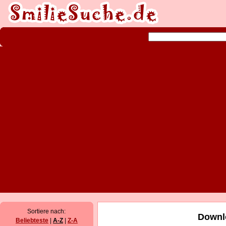
Sortiere nach:
Downlo
Beliebteste
|
A-Z
|
Z-A