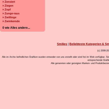
» Zensiert
» Ziegen
» Zopf
» Zunge-raus
» Zwillinge
» Zwinkernde
0 wie Alles andere...
Smilies
|
Beliebteste Kategorien & Sm
(c) 2008-20
Alle im Archiv befindlichen Grafiken wurden entweder von uns erstellt oder sind frei im Web verfügbar. So
entsprechende Grafi
Alle genannten oder gezeigten Marken- und Produktbeze