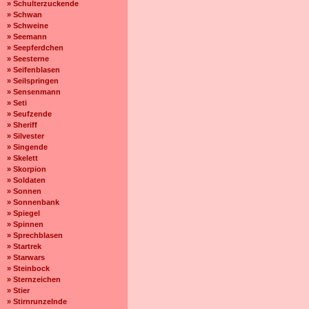
» Schulterzuckende
» Schwan
» Schweine
» Seemann
» Seepferdchen
» Seesterne
» Seifenblasen
» Seilspringen
» Sensenmann
» Seti
» Seufzende
» Sheriff
» Silvester
» Singende
» Skelett
» Skorpion
» Soldaten
» Sonnen
» Sonnenbank
» Spiegel
» Spinnen
» Sprechblasen
» Startrek
» Starwars
» Steinbock
» Sternzeichen
» Stier
» Stirnrunzelnde