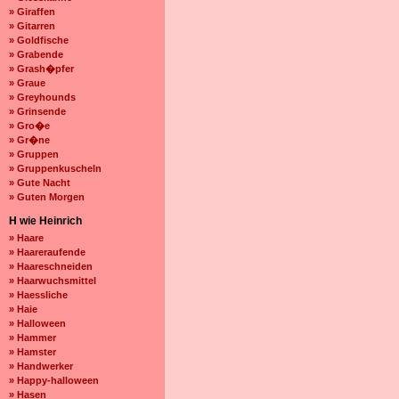
» Giraffen
» Gitarren
» Goldfische
» Grabende
» Grash�pfer
» Graue
» Greyhounds
» Grinsende
» Gro�e
» Gr�ne
» Gruppen
» Gruppenkuscheln
» Gute Nacht
» Guten Morgen
H wie Heinrich
» Haare
» Haareraufende
» Haareschneiden
» Haarwuchsmittel
» Haessliche
» Haie
» Halloween
» Hammer
» Hamster
» Handwerker
» Happy-halloween
» Hasen