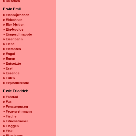
» Duschen
E wie Emil
» Eichh�rnchen
» Eidechsen
» Eier f�rben
» Ein�ugige
» Eingeschnappte
» Eisenbahn
» Elche
» Elefanten
» Engel
» Enten
» Entsetzte
» Esel
» Essende
» Eulen
» Explodierende
F wie Friedrich
» Fahrrad
» Fax
» Fensterputzer
» Feuerwehrmann
» Fische
» Fitnesstrainer
» Flaggen
» Flak
» Flamingos