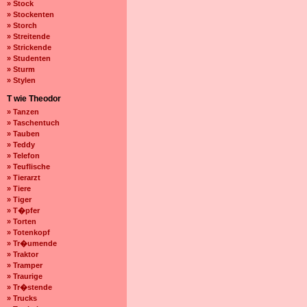
» Stock
» Stockenten
» Storch
» Streitende
» Strickende
» Studenten
» Sturm
» Stylen
T wie Theodor
» Tanzen
» Taschentuch
» Tauben
» Teddy
» Telefon
» Teuflische
» Tierarzt
» Tiere
» Tiger
» T�pfer
» Torten
» Totenkopf
» Tr�umende
» Traktor
» Tramper
» Traurige
» Tr�stende
» Trucks