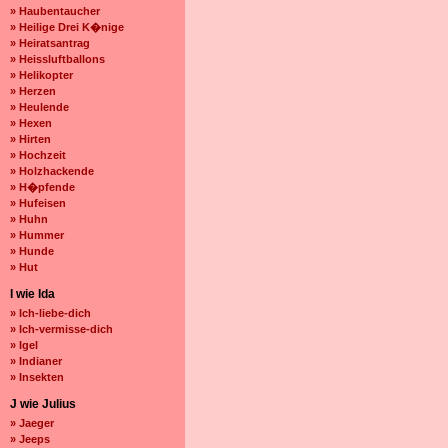
» Haubentaucher
» Heilige Drei K�nige
» Heiratsantrag
» Heissluftballons
» Helikopter
» Herzen
» Heulende
» Hexen
» Hirten
» Hochzeit
» Holzhackende
» H�pfende
» Hufeisen
» Huhn
» Hummer
» Hunde
» Hut
I wie Ida
» Ich-liebe-dich
» Ich-vermisse-dich
» Igel
» Indianer
» Insekten
J wie Julius
» Jaeger
» Jeeps