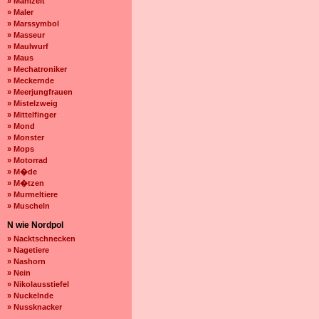
» Mahlzeit
» Maler
» Marssymbol
» Masseur
» Maulwurf
» Maus
» Mechatroniker
» Meckernde
» Meerjungfrauen
» Mistelzweig
» Mittelfinger
» Mond
» Monster
» Mops
» Motorrad
» M�de
» M�tzen
» Murmeltiere
» Muscheln
N wie Nordpol
» Nacktschnecken
» Nagetiere
» Nashorn
» Nein
» Nikolausstiefel
» Nuckelnde
» Nussknacker