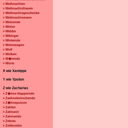
» Weihnachten
» Weihnachtsfrauen
» Weihnachtsgeschenke
» Weihnachtsmann
» Weinende
» Wetter
» Widder
» Wikinger
» Winkende
» Wohnwagen
» Wolf
» Wolken
» W�tende
» Wurm
X wie Xantippe
Y wie Ypsilon
Z wie Zacharias
» Z�hne-klappernde
» Zaehneknirschende
» Z�hneputzen
» Zahlen
» Zahnarzt
» Zahnseide
» Zebras
» Zeitbombe