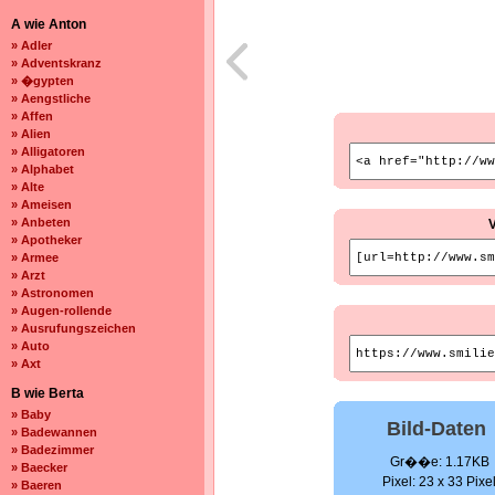
A wie Anton
» Adler
» Adventskranz
» �gypten
» Aengstliche
» Affen
» Alien
» Alligatoren
» Alphabet
» Alte
» Ameisen
» Anbeten
» Apotheker
» Armee
» Arzt
» Astronomen
» Augen-rollende
» Ausrufungszeichen
» Auto
» Axt
B wie Berta
» Baby
Bild-Daten
» Badewannen
» Badezimmer
Gr��e: 1.17KB
» Baecker
Pixel: 23 x 33 Pixe
» Baeren