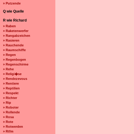
» Putzende
Q wie Quelle
R wie Richard
» Raben
» Raketenwerfer
» Rangabzeichen
» Rasieren
» Rauchende
» Raumschiffe
» Regen
» Regenbogen
» Regenschirme
» Rehe
» Religi�se
» Rendezevous
» Rentiere
» Reptilien
» Respekt
» Richter
» Rip
» Roboter
» Rollende
» Rosa
» Rote
» Rotwerden
» Rtfm