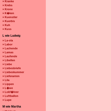
» Kranke
» Krebs
» Krone
» K�ken
» Kuenstler
» Kuerbis
» Kuh
» Kuss
L wie Ludwig
» La-ola
» Labor
» Lachende
» Lamas
» Laufende
» Libellen
» Liebe
» Liebesbriefe
» Liebeskummer
» Lieferanten
» Lila
» Lippen
» L�we
» Lokf�hrer
» Luftballon
» Lupe
M wie Martha