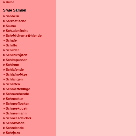
» Ruhe
S wie Samuel
» Sabbern
» Sarkastische
» Sauna
» Schadenfrohe
» Sch�fchen-z�hlende
» Schafe
» Schiffe
» Schilder
» Schildkr�ten
» Schimpansen
» Schirme
» Schlafende
» Schlafm�tze
» Schlangen
» Schlitten
» Schmetterlinge
» Schnarchende
» Schnecken
» Schneeflocken
» Schneekugeln
» Schneemann
» Schneeschieber
» Schokolade
» Schreiende
» Sch�tze