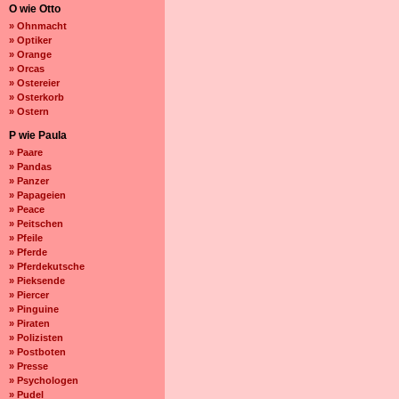
O wie Otto
» Ohnmacht
» Optiker
» Orange
» Orcas
» Ostereier
» Osterkorb
» Ostern
P wie Paula
» Paare
» Pandas
» Panzer
» Papageien
» Peace
» Peitschen
» Pfeile
» Pferde
» Pferdekutsche
» Pieksende
» Piercer
» Pinguine
» Piraten
» Polizisten
» Postboten
» Presse
» Psychologen
» Pudel