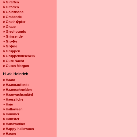
» Giraffen
» Gitarren
» Goldfische
» Grabende
» Grash�pfer
» Graue
» Greyhounds
» Grinsende
» Gro�e
» Gr�ne
» Gruppen
» Gruppenkuscheln
» Gute Nacht
» Guten Morgen
H wie Heinrich
» Haare
» Haareraufende
» Haareschneiden
» Haarwuchsmittel
» Haessliche
» Haie
» Halloween
» Hammer
» Hamster
» Handwerker
» Happy-halloween
» Hasen