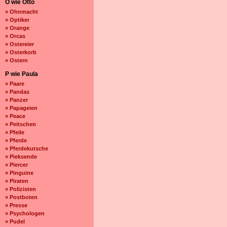
O wie Otto
» Ohnmacht
» Optiker
» Orange
» Orcas
» Ostereier
» Osterkorb
» Ostern
P wie Paula
» Paare
» Pandas
» Panzer
» Papageien
» Peace
» Peitschen
» Pfeile
» Pferde
» Pferdekutsche
» Pieksende
» Piercer
» Pinguine
» Piraten
» Polizisten
» Postboten
» Presse
» Psychologen
» Pudel