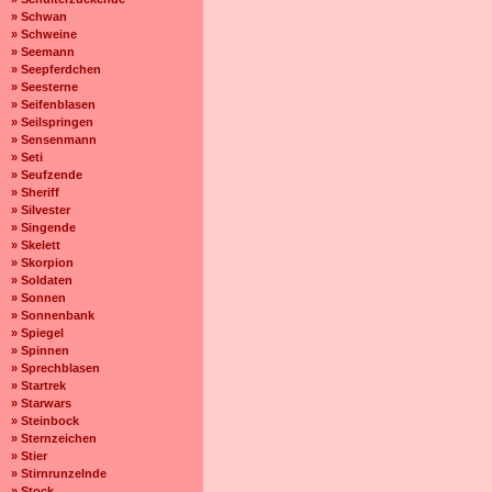
» Schwan
» Schweine
» Seemann
» Seepferdchen
» Seesterne
» Seifenblasen
» Seilspringen
» Sensenmann
» Seti
» Seufzende
» Sheriff
» Silvester
» Singende
» Skelett
» Skorpion
» Soldaten
» Sonnen
» Sonnenbank
» Spiegel
» Spinnen
» Sprechblasen
» Startrek
» Starwars
» Steinbock
» Sternzeichen
» Stier
» Stirnrunzelnde
» Stock