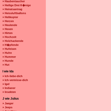
» Haubentaucher
» Heilige Drei K�nige
» Heiratsantrag
» Heissluftballons
» Helikopter
» Herzen
» Heulende
» Hexen
» Hirten
» Hochzeit
» Holzhackende
» H�pfende
» Hufeisen
» Huhn
» Hummer
» Hunde
» Hut
I wie Ida
» Ich-liebe-dich
» Ich-vermisse-dich
» Igel
» Indianer
» Insekten
J wie Julius
» Jaeger
» Jeeps