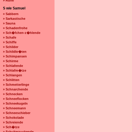
» Ruhe
S wie Samuel
» Sabbern
» Sarkastische
» Sauna
» Schadenfrohe
» Sch�fchen-z�hlende
» Schafe
» Schiffe
» Schilder
» Schildkr�ten
» Schimpansen
» Schirme
» Schlafende
» Schlafm�tze
» Schlangen
» Schlitten
» Schmetterlinge
» Schnarchende
» Schnecken
» Schneeflocken
» Schneekugeln
» Schneemann
» Schneeschieber
» Schokolade
» Schreiende
» Sch�tze
» Schulterzuckende