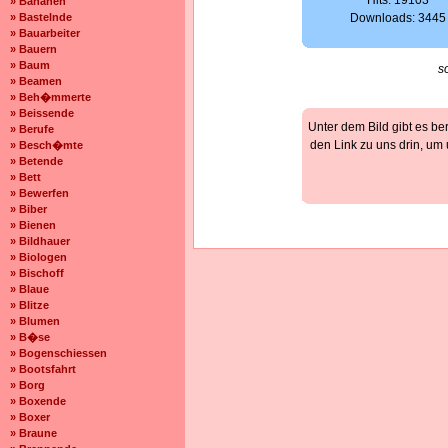
Hits: 19103
» Bananen
» Bastelnde
Downloads: 3445
» Bauarbeiter
» Bauern
» Baum
s
» Beamen
» Beh�mmerte
» Beissende
Unter dem Bild gibt es be
» Berufe
den Link zu uns drin, um
» Besch�mte
» Betende
» Bett
» Bewerfen
» Biber
» Bienen
» Bildhauer
» Biologen
» Bischoff
» Blaue
» Blitze
» Blumen
» B�se
» Bogenschiessen
» Bootsfahrt
» Borg
» Boxende
» Boxer
» Braune