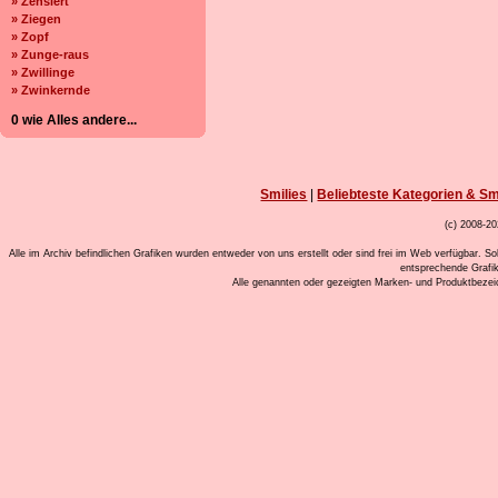
» Zensiert
» Ziegen
» Zopf
» Zunge-raus
» Zwillinge
» Zwinkernde
0 wie Alles andere...
Smilies
|
Beliebteste Kategorien & Sm
(c) 2008-20
Alle im Archiv befindlichen Grafiken wurden entweder von uns erstellt oder sind frei im Web verfügbar. So
entsprechende Grafi
Alle genannten oder gezeigten Marken- und Produktbeze