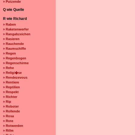
» Putzende
Q wie Quelle
R wie Richard
» Raben
» Raketenwerfer
» Rangabzeichen
» Rasieren
» Rauchende
» Raumschiffe
» Regen
» Regenbogen
» Regenschirme
» Rehe
» Religi�se
» Rendezevous
» Rentiere
» Reptilien
» Respekt
» Richter
» Rip
» Roboter
» Rollende
» Rosa
» Rote
» Rotwerden
» Rtfm