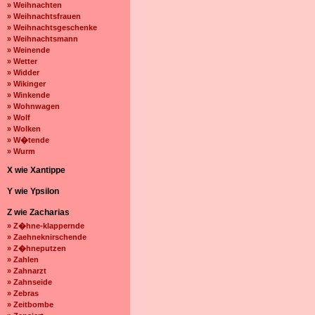
» Weihnachten
» Weihnachtsfrauen
» Weihnachtsgeschenke
» Weihnachtsmann
» Weinende
» Wetter
» Widder
» Wikinger
» Winkende
» Wohnwagen
» Wolf
» Wolken
» W�tende
» Wurm
X wie Xantippe
Y wie Ypsilon
Z wie Zacharias
» Z�hne-klappernde
» Zaehneknirschende
» Z�hneputzen
» Zahlen
» Zahnarzt
» Zahnseide
» Zebras
» Zeitbombe