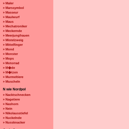
» Maler
» Marssymbol
» Masseur
» Maulwurf
» Maus
» Mechatroniker
» Meckernde
» Meerjungfrauen
» Mistelzweig
» Mittelfinger
» Mond
» Monster
» Mops
» Motorrad
» M�de
» M�tzen
» Murmeltiere
» Muscheln
N wie Nordpol
» Nacktschnecken
» Nagetiere
» Nashorn
» Nein
» Nikolausstiefel
» Nuckelnde
» Nussknacker