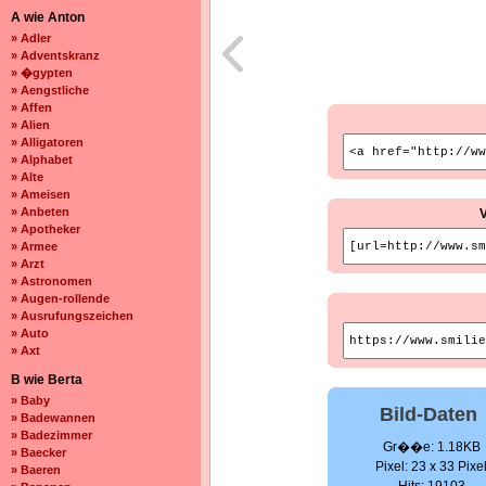
A wie Anton
» Adler
» Adventskranz
» �gypten
» Aengstliche
» Affen
» Alien
» Alligatoren
» Alphabet
» Alte
» Ameisen
» Anbeten
» Apotheker
» Armee
» Arzt
» Astronomen
» Augen-rollende
» Ausrufungszeichen
» Auto
» Axt
B wie Berta
» Baby
Bild-Daten
» Badewannen
» Badezimmer
Gr��e: 1.18KB
» Baecker
Pixel: 23 x 33 Pixe
» Baeren