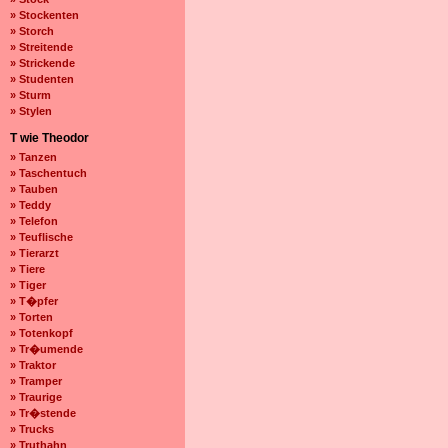
» Stockenten
» Storch
» Streitende
» Strickende
» Studenten
» Sturm
» Stylen
T wie Theodor
» Tanzen
» Taschentuch
» Tauben
» Teddy
» Telefon
» Teuflische
» Tierarzt
» Tiere
» Tiger
» T�pfer
» Torten
» Totenkopf
» Tr�umende
» Traktor
» Tramper
» Traurige
» Tr�stende
» Trucks
» Truthahn