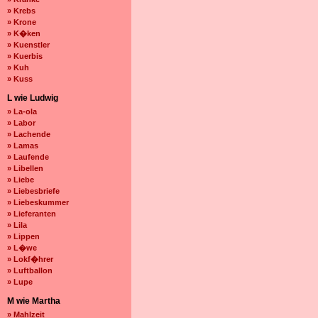
» Krebs
» Krone
» K�ken
» Kuenstler
» Kuerbis
» Kuh
» Kuss
L wie Ludwig
» La-ola
» Labor
» Lachende
» Lamas
» Laufende
» Libellen
» Liebe
» Liebesbriefe
» Liebeskummer
» Lieferanten
» Lila
» Lippen
» L�we
» Lokf�hrer
» Luftballon
» Lupe
M wie Martha
» Mahlzeit