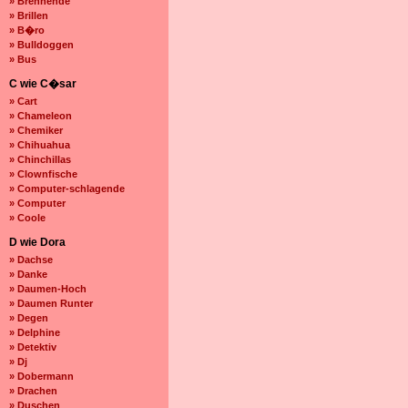
» Brennende
» Brillen
» B�ro
» Bulldoggen
» Bus
C wie C�sar
» Cart
» Chameleon
» Chemiker
» Chihuahua
» Chinchillas
» Clownfische
» Computer-schlagende
» Computer
» Coole
D wie Dora
» Dachse
» Danke
» Daumen-Hoch
» Daumen Runter
» Degen
» Delphine
» Detektiv
» Dj
» Dobermann
» Drachen
» Duschen