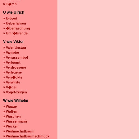
» T�ren
U wie Ulrich
» U-boot
» Ueberfahren
» �berraschung
» Umr�hrende
V wie Viktor
» Valentinstag
» Vampire
» Venussymbol
» Verbannt
» Verdrossene
» Verlegene
» Verr�ckte
» Verwirrte
» V�gel
» Vogel-zeigen
W wie Wilhelm
» Waage
» Waffen
» Waschen
» Wassermann
» Wecker
» Weihnachstbaum
» Weihnachstbaumschmuck