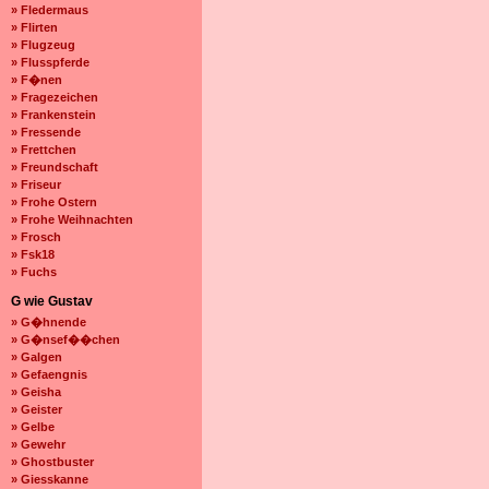
» Fledermaus
» Flirten
» Flugzeug
» Flusspferde
» F�nen
» Fragezeichen
» Frankenstein
» Fressende
» Frettchen
» Freundschaft
» Friseur
» Frohe Ostern
» Frohe Weihnachten
» Frosch
» Fsk18
» Fuchs
G wie Gustav
» G�hnende
» G�nsef��chen
» Galgen
» Gefaengnis
» Geisha
» Geister
» Gelbe
» Gewehr
» Ghostbuster
» Giesskanne