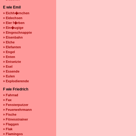
E wie Emil
» Eichh�rnchen
» Eidechsen
» Eier f�rben
» Ein�ugige
» Eingeschnappte
» Eisenbahn
» Elche
» Elefanten
» Engel
» Enten
» Entsetzte
» Esel
» Essende
» Eulen
» Explodierende
F wie Friedrich
» Fahrrad
» Fax
» Fensterputzer
» Feuerwehrmann
» Fische
» Fitnesstrainer
» Flaggen
» Flak
» Flamingos