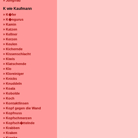
» Jungfrau
K wie Kaufmann
» K�fer
» K�ngurus
» Kamin
» Katzen
» Kellner
» Kerzen
» Keulen
» Kichernde
» Kissenschlacht
» Kiwis
» Klatschende
» Klo
» Kloreiniger
» Knicks
» Knuddeln
» Koala
» Kobolde
» Koch
» Kontaktlinsen
» Kopf gegen die Wand
» Kopfnuss
» Kopfschmerzen
» Kopfsch�ttelnde
» Krabben
» Kraken
» Kranke