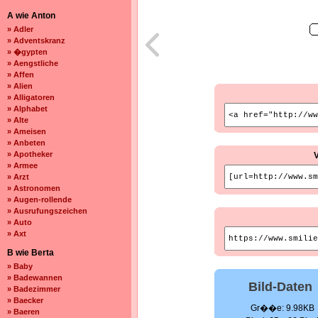
A wie Anton
» Adler
» Adventskranz
» �gypten
» Aengstliche
» Affen
» Alien
» Alligatoren
» Alphabet
» Alte
» Ameisen
» Anbeten
» Apotheker
» Armee
» Arzt
» Astronomen
» Augen-rollende
» Ausrufungszeichen
» Auto
» Axt
B wie Berta
» Baby
» Badewannen
Bild-Daten
» Badezimmer
» Baecker
Gr��e: 9.98KB
» Baeren