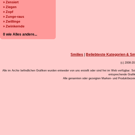
» Zensiert
» Ziegen
» Zopf
» Zunge-raus
» Zwillinge
» Zwinkernde
0 wie Alles andere...
Smilies
|
Beliebteste Kategorien & Sm
(c) 2008-20
Alle im Archiv befindlichen Grafiken wurden entweder von uns erstellt oder sind frei im Web verfügbar. So
entsprechende Grafi
Alle genannten oder gezeigten Marken- und Produktbeze