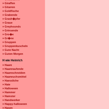
» Giraffen
» Gitarren
» Goldfische
» Grabende
» Grash�pfer
» Graue
» Greyhounds
» Grinsende
» Gro�e
» Gr�ne
» Gruppen
» Gruppenkuscheln
» Gute Nacht
» Guten Morgen
H wie Heinrich
» Haare
» Haareraufende
» Haareschneiden
» Haarwuchsmittel
» Haessliche
» Haie
» Halloween
» Hammer
» Hamster
» Handwerker
» Happy-halloween
» Hasen