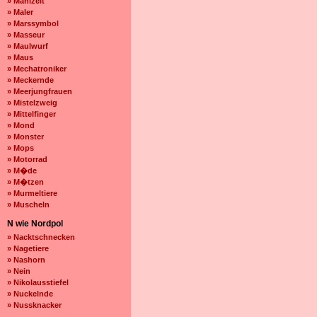
» Mahlzeit
» Maler
» Marssymbol
» Masseur
» Maulwurf
» Maus
» Mechatroniker
» Meckernde
» Meerjungfrauen
» Mistelzweig
» Mittelfinger
» Mond
» Monster
» Mops
» Motorrad
» M�de
» M�tzen
» Murmeltiere
» Muscheln
N wie Nordpol
» Nacktschnecken
» Nagetiere
» Nashorn
» Nein
» Nikolausstiefel
» Nuckelnde
» Nussknacker