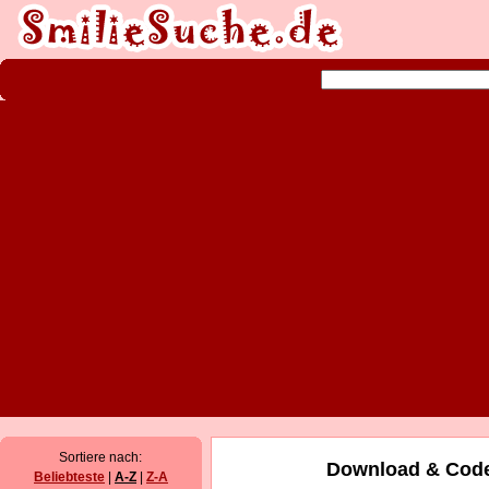
Sortiere nach:
Download & Code
Beliebteste
|
A-Z
|
Z-A