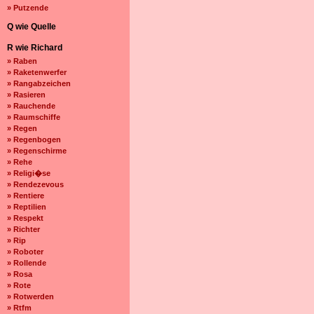
» Putzende
Q wie Quelle
R wie Richard
» Raben
» Raketenwerfer
» Rangabzeichen
» Rasieren
» Rauchende
» Raumschiffe
» Regen
» Regenbogen
» Regenschirme
» Rehe
» Religi�se
» Rendezevous
» Rentiere
» Reptilien
» Respekt
» Richter
» Rip
» Roboter
» Rollende
» Rosa
» Rote
» Rotwerden
» Rtfm