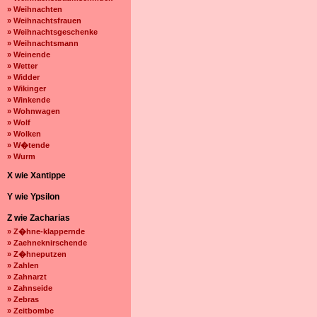
» Weihnachten
» Weihnachtsfrauen
» Weihnachtsgeschenke
» Weihnachtsmann
» Weinende
» Wetter
» Widder
» Wikinger
» Winkende
» Wohnwagen
» Wolf
» Wolken
» W�tende
» Wurm
X wie Xantippe
Y wie Ypsilon
Z wie Zacharias
» Z�hne-klappernde
» Zaehneknirschende
» Z�hneputzen
» Zahlen
» Zahnarzt
» Zahnseide
» Zebras
» Zeitbombe