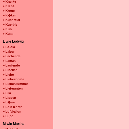
» Kranke
» Krebs
» Krone
» K�ken
» Kuenstler
» Kuerbis
» Kuh
» Kuss
L wie Ludwig
» La-ola
» Labor
» Lachende
» Lamas
» Laufende
» Libellen
» Liebe
» Liebesbriefe
» Liebeskummer
» Lieferanten
» Lila
» Lippen
» L�we
» Lokf�hrer
» Luftballon
» Lupe
M wie Martha