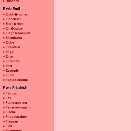
» Duschen
E wie Emil
» Eichh�rnchen
» Eidechsen
» Eier f�rben
» Ein�ugige
» Eingeschnappte
» Eisenbahn
» Elche
» Elefanten
» Engel
» Enten
» Entsetzte
» Esel
» Essende
» Eulen
» Explodierende
F wie Friedrich
» Fahrrad
» Fax
» Fensterputzer
» Feuerwehrmann
» Fische
» Fitnesstrainer
» Flaggen
» Flak
» Flamingos