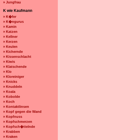
» Jungfrau
K wie Kaufmann
» K�fer
» K�ngurus
» Kamin
» Katzen
» Kellner
» Kerzen
» Keulen
» Kichernde
» Kissenschlacht
» Kiwis
» Klatschende
» Klo
» Kloreiniger
» Knicks
» Knuddeln
» Koala
» Kobolde
» Koch
» Kontaktlinsen
» Kopf gegen die Wand
» Kopfnuss
» Kopfschmerzen
» Kopfsch�ttelnde
» Krabben
» Kraken