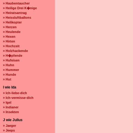
» Haubentaucher
» Heilige Drei K�nige
» Heiratsantrag
» Heissluftballons
» Helikopter
» Herzen
» Heulende
» Hexen
» Hirten
» Hochzeit
» Holzhackende
» H�pfende
» Hufeisen
» Huhn
» Hummer
» Hunde
» Hut
I wie Ida
» Ich-liebe-dich
» Ich-vermisse-dich
» Igel
» Indianer
» Insekten
J wie Julius
» Jaeger
» Jeeps