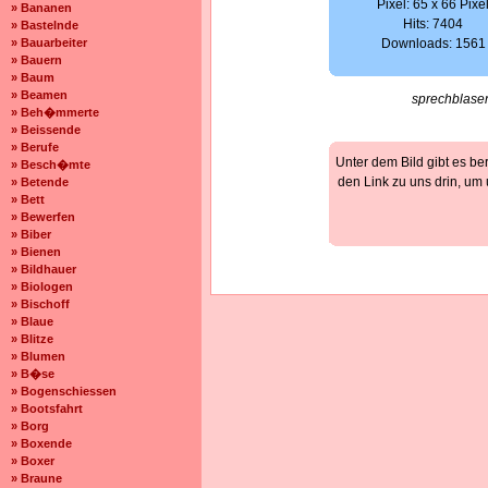
Pixel: 65 x 66 Pixe
» Bananen
Hits: 7404
» Bastelnde
» Bauarbeiter
Downloads: 1561
» Bauern
» Baum
» Beamen
sprechblase
» Beh�mmerte
» Beissende
» Berufe
Unter dem Bild gibt es be
» Besch�mte
den Link zu uns drin, um
» Betende
» Bett
» Bewerfen
» Biber
» Bienen
» Bildhauer
» Biologen
» Bischoff
» Blaue
» Blitze
» Blumen
» B�se
» Bogenschiessen
» Bootsfahrt
» Borg
» Boxende
» Boxer
» Braune