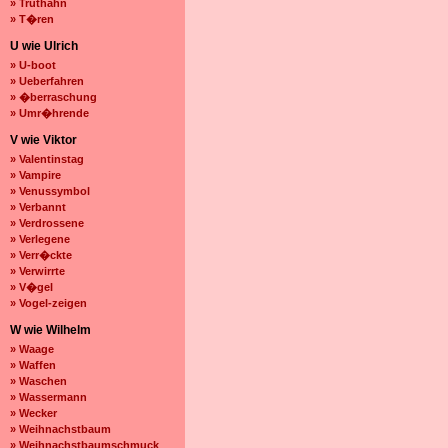
» Truthahn
» T�ren
U wie Ulrich
» U-boot
» Ueberfahren
» �berraschung
» Umr�hrende
V wie Viktor
» Valentinstag
» Vampire
» Venussymbol
» Verbannt
» Verdrossene
» Verlegene
» Verr�ckte
» Verwirrte
» V�gel
» Vogel-zeigen
W wie Wilhelm
» Waage
» Waffen
» Waschen
» Wassermann
» Wecker
» Weihnachstbaum
» Weihnachstbaumschmuck