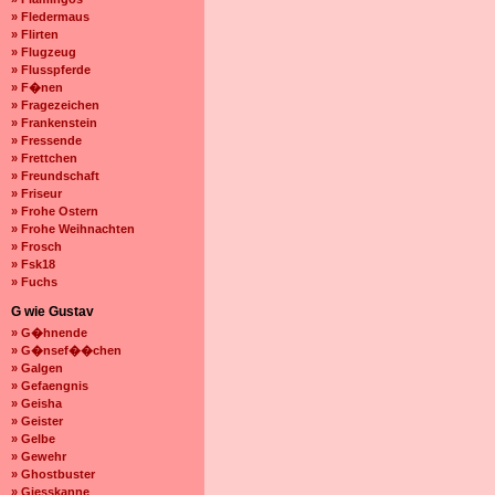
» Fledermaus
» Flirten
» Flugzeug
» Flusspferde
» F�nen
» Fragezeichen
» Frankenstein
» Fressende
» Frettchen
» Freundschaft
» Friseur
» Frohe Ostern
» Frohe Weihnachten
» Frosch
» Fsk18
» Fuchs
G wie Gustav
» G�hnende
» G�nsef��chen
» Galgen
» Gefaengnis
» Geisha
» Geister
» Gelbe
» Gewehr
» Ghostbuster
» Giesskanne