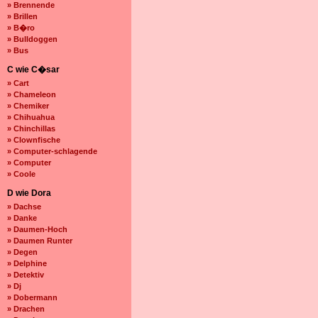
» Brennende
» Brillen
» B�ro
» Bulldoggen
» Bus
C wie C�sar
» Cart
» Chameleon
» Chemiker
» Chihuahua
» Chinchillas
» Clownfische
» Computer-schlagende
» Computer
» Coole
D wie Dora
» Dachse
» Danke
» Daumen-Hoch
» Daumen Runter
» Degen
» Delphine
» Detektiv
» Dj
» Dobermann
» Drachen