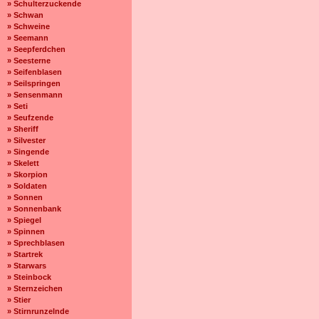
» Schulterzuckende
» Schwan
» Schweine
» Seemann
» Seepferdchen
» Seesterne
» Seifenblasen
» Seilspringen
» Sensenmann
» Seti
» Seufzende
» Sheriff
» Silvester
» Singende
» Skelett
» Skorpion
» Soldaten
» Sonnen
» Sonnenbank
» Spiegel
» Spinnen
» Sprechblasen
» Startrek
» Starwars
» Steinbock
» Sternzeichen
» Stier
» Stirnrunzelnde