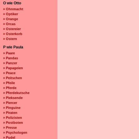
O wie Otto
» Ohnmacht
» Optiker
» Orange
» Orcas
» Ostereier
» Osterkorb
» Ostern
P wie Paula
» Paare
» Pandas
» Panzer
» Papageien
» Peace
» Peitschen
» Pfeile
» Pferde
» Pferdekutsche
» Pieksende
» Piercer
» Pinguine
» Piraten
» Polizisten
» Postboten
» Presse
» Psychologen
» Pudel