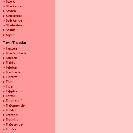
» Stock
» Stockenten
» Storch
» Streitende
» Strickende
» Studenten
» Sturm
» Stylen
T wie Theodor
» Tanzen
» Taschentuch
» Tauben
» Teddy
» Telefon
» Teuflische
» Tierarzt
» Tiere
» Tiger
» T�pfer
» Torten
» Totenkopf
» Tr�umende
» Traktor
» Tramper
» Traurige
» Tr�stende
» Trucks