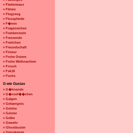
» Fledermaus
» Flirten
» Flugzeug
» Flusspferde
» F�nen
» Fragezeichen
» Frankenstein
» Fressende
» Frettchen
» Freundschaft
» Friseur
» Frohe Ostern
» Frohe Weihnachten
» Frosch
» Fsk18
» Fuchs
G wie Gustav
» G�hnende
» G�nsef��chen
» Galgen
» Gefaengnis
» Geisha
» Geister
» Gelbe
» Gewehr
» Ghostbuster
» Giesskanne