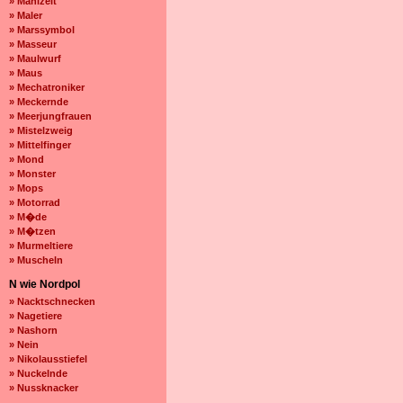
» Mahlzeit
» Maler
» Marssymbol
» Masseur
» Maulwurf
» Maus
» Mechatroniker
» Meckernde
» Meerjungfrauen
» Mistelzweig
» Mittelfinger
» Mond
» Monster
» Mops
» Motorrad
» M�de
» M�tzen
» Murmeltiere
» Muscheln
N wie Nordpol
» Nacktschnecken
» Nagetiere
» Nashorn
» Nein
» Nikolausstiefel
» Nuckelnde
» Nussknacker