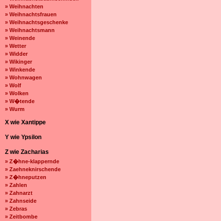
» Weihnachten
» Weihnachtsfrauen
» Weihnachtsgeschenke
» Weihnachtsmann
» Weinende
» Wetter
» Widder
» Wikinger
» Winkende
» Wohnwagen
» Wolf
» Wolken
» W�tende
» Wurm
X wie Xantippe
Y wie Ypsilon
Z wie Zacharias
» Z�hne-klappernde
» Zaehneknirschende
» Z�hneputzen
» Zahlen
» Zahnarzt
» Zahnseide
» Zebras
» Zeitbombe