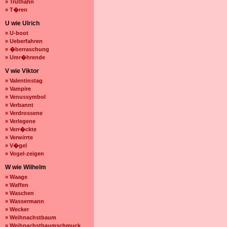
» Truthahn
» T�ren
U wie Ulrich
» U-boot
» Ueberfahren
» �berraschung
» Umr�hrende
V wie Viktor
» Valentinstag
» Vampire
» Venussymbol
» Verbannt
» Verdrossene
» Verlegene
» Verr�ckte
» Verwirrte
» V�gel
» Vogel-zeigen
W wie Wilhelm
» Waage
» Waffen
» Waschen
» Wassermann
» Wecker
» Weihnachstbaum
» Weihnachstbaumschmuck