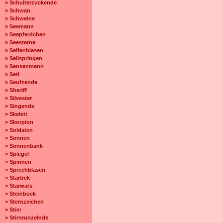
» Schulterzuckende
» Schwan
» Schweine
» Seemann
» Seepferdchen
» Seesterne
» Seifenblasen
» Seilspringen
» Sensenmann
» Seti
» Seufzende
» Sheriff
» Silvester
» Singende
» Skelett
» Skorpion
» Soldaten
» Sonnen
» Sonnenbank
» Spiegel
» Spinnen
» Sprechblasen
» Startrek
» Starwars
» Steinbock
» Sternzeichen
» Stier
» Stirnrunzelnde