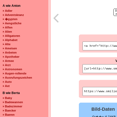
A wie Anton
» Adler
» Adventskranz
» �gypten
» Aengstliche
» Affen
» Alien
» Alligatoren
» Alphabet
» Alte
» Ameisen
» Anbeten
» Apotheker
» Armee
» Arzt
» Astronomen
» Augen-rollende
» Ausrufungszeichen
» Auto
» Axt
B wie Berta
» Baby
» Badewannen
» Badezimmer
Bild-Daten
» Baecker
» Baeren