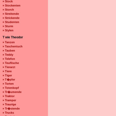
» Stock
» Stockenten
» Storch
» Streitende
» Strickende
» Studenten
» Sturm
» Stylen
T wie Theodor
» Tanzen
» Taschentuch
» Tauben
» Teddy
» Telefon
» Teuflische
» Tierarzt
» Tiere
» Tiger
» T�pfer
» Torten
» Totenkopf
» Tr�umende
» Traktor
» Tramper
» Traurige
» Tr�stende
» Trucks