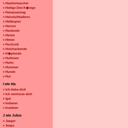
» Haubentaucher
» Heilige Drei K�nige
» Heiratsantrag
» Heissluftballons
» Helikopter
» Herzen
» Heulende
» Hexen
» Hirten
» Hochzeit
» Holzhackende
» H�pfende
» Hufeisen
» Huhn
» Hummer
» Hunde
» Hut
I wie Ida
» Ich-liebe-dich
» Ich-vermisse-dich
» Igel
» Indianer
» Insekten
J wie Julius
» Jaeger
» Jeeps