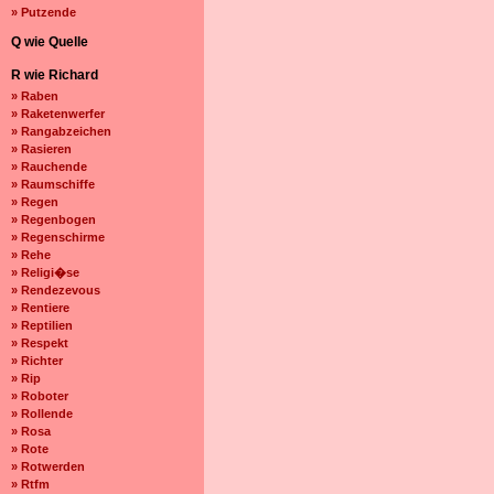
» Putzende
Q wie Quelle
R wie Richard
» Raben
» Raketenwerfer
» Rangabzeichen
» Rasieren
» Rauchende
» Raumschiffe
» Regen
» Regenbogen
» Regenschirme
» Rehe
» Religi�se
» Rendezevous
» Rentiere
» Reptilien
» Respekt
» Richter
» Rip
» Roboter
» Rollende
» Rosa
» Rote
» Rotwerden
» Rtfm