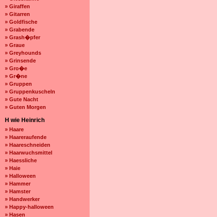
» Giraffen
» Gitarren
» Goldfische
» Grabende
» Grash�pfer
» Graue
» Greyhounds
» Grinsende
» Gro�e
» Gr�ne
» Gruppen
» Gruppenkuscheln
» Gute Nacht
» Guten Morgen
H wie Heinrich
» Haare
» Haareraufende
» Haareschneiden
» Haarwuchsmittel
» Haessliche
» Haie
» Halloween
» Hammer
» Hamster
» Handwerker
» Happy-halloween
» Hasen