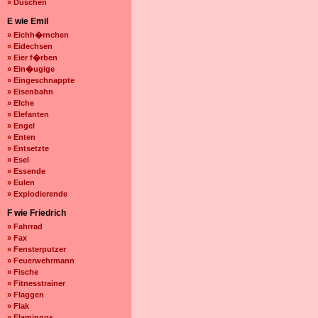
» Duschen
E wie Emil
» Eichh�rnchen
» Eidechsen
» Eier f�rben
» Ein�ugige
» Eingeschnappte
» Eisenbahn
» Elche
» Elefanten
» Engel
» Enten
» Entsetzte
» Esel
» Essende
» Eulen
» Explodierende
F wie Friedrich
» Fahrrad
» Fax
» Fensterputzer
» Feuerwehrmann
» Fische
» Fitnesstrainer
» Flaggen
» Flak
» Flamingos