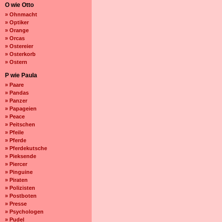
O wie Otto
» Ohnmacht
» Optiker
» Orange
» Orcas
» Ostereier
» Osterkorb
» Ostern
P wie Paula
» Paare
» Pandas
» Panzer
» Papageien
» Peace
» Peitschen
» Pfeile
» Pferde
» Pferdekutsche
» Pieksende
» Piercer
» Pinguine
» Piraten
» Polizisten
» Postboten
» Presse
» Psychologen
» Pudel