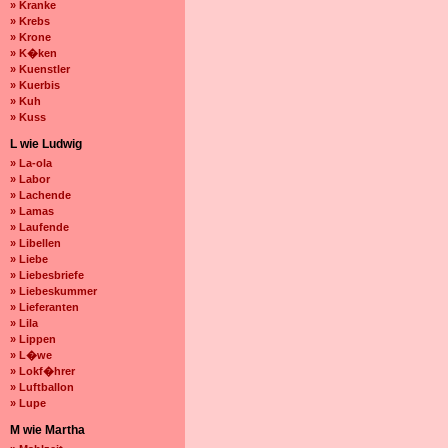
» Kranke
» Krebs
» Krone
» K�ken
» Kuenstler
» Kuerbis
» Kuh
» Kuss
L wie Ludwig
» La-ola
» Labor
» Lachende
» Lamas
» Laufende
» Libellen
» Liebe
» Liebesbriefe
» Liebeskummer
» Lieferanten
» Lila
» Lippen
» L�we
» Lokf�hrer
» Luftballon
» Lupe
M wie Martha