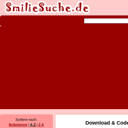
Sortiere nach:
Download & Code
Beliebteste
|
A-Z
|
Z-A