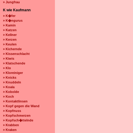
» Jungfrau
K wie Kaufmann
» K�fer
» K�ngurus
» Kamin
» Katzen
» Kellner
» Kerzen
» Keulen
» Kichernde
» Kissenschlacht
» Kiwis
» Klatschende
» Klo
» Kloreiniger
» Knicks
» Knuddeln
» Koala
» Kobolde
» Koch
» Kontaktlinsen
» Kopf gegen die Wand
» Kopfnuss
» Kopfschmerzen
» Kopfsch�ttelnde
» Krabben
» Kraken