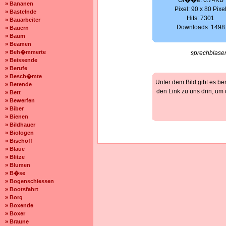
Gr��e: 6.74KB
» Bananen
Pixel: 90 x 80 Pixe
» Bastelnde
Hits: 7301
» Bauarbeiter
Downloads: 1498
» Bauern
» Baum
» Beamen
» Beh�mmerte
sprechblase
» Beissende
» Berufe
» Besch�mte
Unter dem Bild gibt es be
» Betende
den Link zu uns drin, um
» Bett
» Bewerfen
» Biber
» Bienen
» Bildhauer
» Biologen
» Bischoff
» Blaue
» Blitze
» Blumen
» B�se
» Bogenschiessen
» Bootsfahrt
» Borg
» Boxende
» Boxer
» Braune