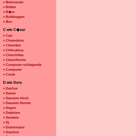
» Brennende
» Brillen
» B�ro
» Bulldoggen
» Bus
C wie C�sar
» Cart
» Chameleon
» Chemiker
» Chihuahua
» Chinchillas
» Clownfische
» Computer-schlagende
» Computer
» Coole
D wie Dora
» Dachse
» Danke
» Daumen-Hoch
» Daumen Runter
» Degen
» Delphine
» Detektiv
» Dj
» Dobermann
» Drachen