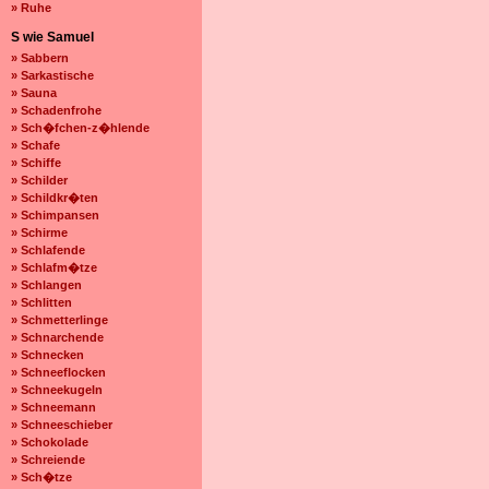
» Ruhe
S wie Samuel
» Sabbern
» Sarkastische
» Sauna
» Schadenfrohe
» Sch�fchen-z�hlende
» Schafe
» Schiffe
» Schilder
» Schildkr�ten
» Schimpansen
» Schirme
» Schlafende
» Schlafm�tze
» Schlangen
» Schlitten
» Schmetterlinge
» Schnarchende
» Schnecken
» Schneeflocken
» Schneekugeln
» Schneemann
» Schneeschieber
» Schokolade
» Schreiende
» Sch�tze