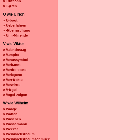
» Truthahn
» T�ren
U wie Ulrich
» U-boot
» Ueberfahren
» �berraschung
» Umr�hrende
V wie Viktor
» Valentinstag
» Vampire
» Venussymbol
» Verbannt
» Verdrossene
» Verlegene
» Verr�ckte
» Verwirrte
» V�gel
» Vogel-zeigen
W wie Wilhelm
» Waage
» Waffen
» Waschen
» Wassermann
» Wecker
» Weihnachstbaum
» Weihnachstbaumschmuck