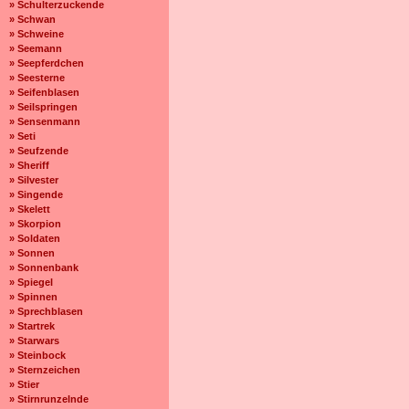
» Schulterzuckende
» Schwan
» Schweine
» Seemann
» Seepferdchen
» Seesterne
» Seifenblasen
» Seilspringen
» Sensenmann
» Seti
» Seufzende
» Sheriff
» Silvester
» Singende
» Skelett
» Skorpion
» Soldaten
» Sonnen
» Sonnenbank
» Spiegel
» Spinnen
» Sprechblasen
» Startrek
» Starwars
» Steinbock
» Sternzeichen
» Stier
» Stirnrunzelnde