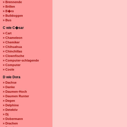
» Brennende
» Brillen
» B�ro
» Bulldoggen
» Bus
C wie C�sar
» Cart
» Chameleon
» Chemiker
» Chihuahua
» Chinchillas
» Clownfische
» Computer-schlagende
» Computer
» Coole
D wie Dora
» Dachse
» Danke
» Daumen-Hoch
» Daumen Runter
» Degen
» Delphine
» Detektiv
» Dj
» Dobermann
» Drachen