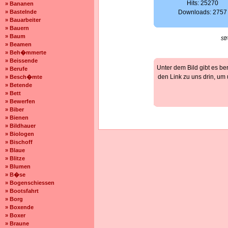
Hits: 25270
» Bananen
» Bastelnde
Downloads: 2757
» Bauarbeiter
» Bauern
» Baum
st
» Beamen
» Beh�mmerte
» Beissende
Unter dem Bild gibt es be
» Berufe
den Link zu uns drin, um
» Besch�mte
» Betende
» Bett
» Bewerfen
» Biber
» Bienen
» Bildhauer
» Biologen
» Bischoff
» Blaue
» Blitze
» Blumen
» B�se
» Bogenschiessen
» Bootsfahrt
» Borg
» Boxende
» Boxer
» Braune