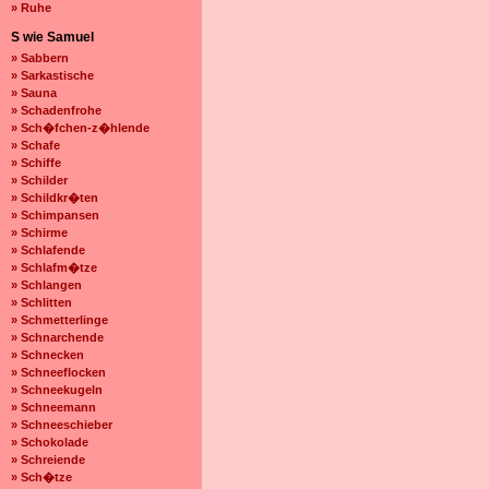
» Ruhe
S wie Samuel
» Sabbern
» Sarkastische
» Sauna
» Schadenfrohe
» Sch�fchen-z�hlende
» Schafe
» Schiffe
» Schilder
» Schildkr�ten
» Schimpansen
» Schirme
» Schlafende
» Schlafm�tze
» Schlangen
» Schlitten
» Schmetterlinge
» Schnarchende
» Schnecken
» Schneeflocken
» Schneekugeln
» Schneemann
» Schneeschieber
» Schokolade
» Schreiende
» Sch�tze