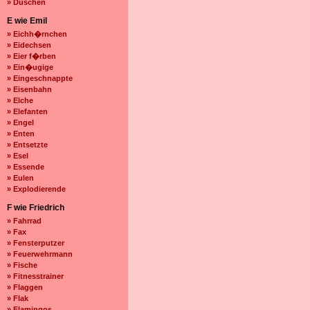
» Duschen
E wie Emil
» Eichh�rnchen
» Eidechsen
» Eier f�rben
» Ein�ugige
» Eingeschnappte
» Eisenbahn
» Elche
» Elefanten
» Engel
» Enten
» Entsetzte
» Esel
» Essende
» Eulen
» Explodierende
F wie Friedrich
» Fahrrad
» Fax
» Fensterputzer
» Feuerwehrmann
» Fische
» Fitnesstrainer
» Flaggen
» Flak
» Flamingos