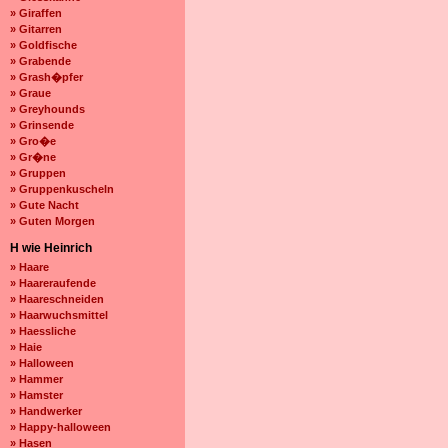
» Giraffen
» Gitarren
» Goldfische
» Grabende
» Grash�pfer
» Graue
» Greyhounds
» Grinsende
» Gro�e
» Gr�ne
» Gruppen
» Gruppenkuscheln
» Gute Nacht
» Guten Morgen
H wie Heinrich
» Haare
» Haareraufende
» Haareschneiden
» Haarwuchsmittel
» Haessliche
» Haie
» Halloween
» Hammer
» Hamster
» Handwerker
» Happy-halloween
» Hasen