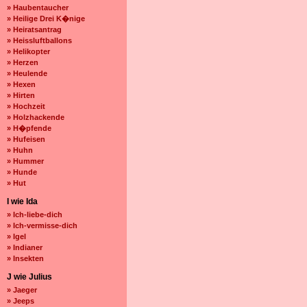
» Haubentaucher
» Heilige Drei K�nige
» Heiratsantrag
» Heissluftballons
» Helikopter
» Herzen
» Heulende
» Hexen
» Hirten
» Hochzeit
» Holzhackende
» H�pfende
» Hufeisen
» Huhn
» Hummer
» Hunde
» Hut
I wie Ida
» Ich-liebe-dich
» Ich-vermisse-dich
» Igel
» Indianer
» Insekten
J wie Julius
» Jaeger
» Jeeps