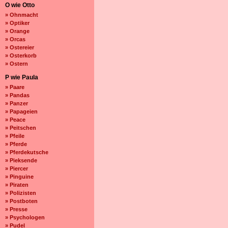
O wie Otto
» Ohnmacht
» Optiker
» Orange
» Orcas
» Ostereier
» Osterkorb
» Ostern
P wie Paula
» Paare
» Pandas
» Panzer
» Papageien
» Peace
» Peitschen
» Pfeile
» Pferde
» Pferdekutsche
» Pieksende
» Piercer
» Pinguine
» Piraten
» Polizisten
» Postboten
» Presse
» Psychologen
» Pudel