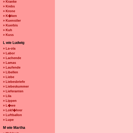
» Kranke
» Krebs
» Krone
» K�ken
» Kuenstler
» Kuerbis
» Kuh
» Kuss
L wie Ludwig
» La-ola
» Labor
» Lachende
» Lamas
» Laufende
» Libellen
» Liebe
» Liebesbriefe
» Liebeskummer
» Lieferanten
» Lila
» Lippen
» L�we
» Lokf�hrer
» Luftballon
» Lupe
M wie Martha