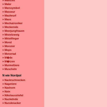
» Mahlzeit
» Maler
» Marssymbol
» Masseur
» Maulwurf
» Maus
» Mechatroniker
» Meckernde
» Meerjungfrauen
» Mistelzweig
» Mittelfinger
» Mond
» Monster
» Mops
» Motorrad
» M�de
» M�tzen
» Murmeltiere
» Muscheln
N wie Nordpol
» Nacktschnecken
» Nagetiere
» Nashorn
» Nein
» Nikolausstiefel
» Nuckelnde
» Nussknacker