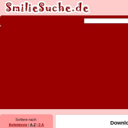
Sortiere nach:
Downlo
Beliebteste
|
A-Z
|
Z-A