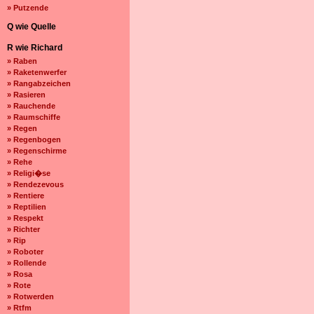
» Putzende
Q wie Quelle
R wie Richard
» Raben
» Raketenwerfer
» Rangabzeichen
» Rasieren
» Rauchende
» Raumschiffe
» Regen
» Regenbogen
» Regenschirme
» Rehe
» Religi�se
» Rendezevous
» Rentiere
» Reptilien
» Respekt
» Richter
» Rip
» Roboter
» Rollende
» Rosa
» Rote
» Rotwerden
» Rtfm