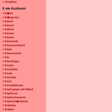
» Jungfrau
K wie Kaufmann
» K�fer
» K�ngurus
» Kamin
» Katzen
» Kellner
» Kerzen
» Keulen
» Kichernde
» Kissenschlacht
» Kiwis
» Klatschende
» Klo
» Kloreiniger
» Knicks
» Knuddeln
» Koala
» Kobolde
» Koch
» Kontaktlinsen
» Kopf gegen die Wand
» Kopfnuss
» Kopfschmerzen
» Kopfsch�ttelnde
» Krabben
» Kraken