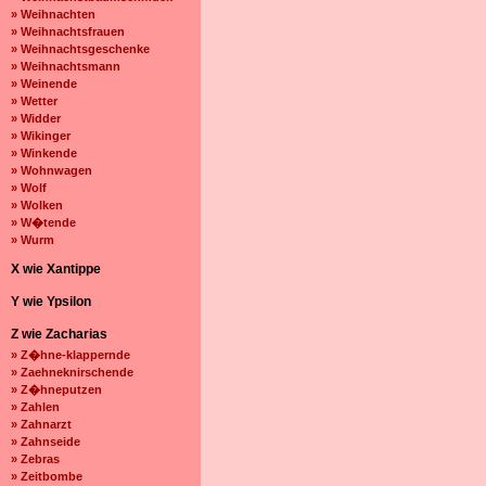
» Weihnachten
» Weihnachtsfrauen
» Weihnachtsgeschenke
» Weihnachtsmann
» Weinende
» Wetter
» Widder
» Wikinger
» Winkende
» Wohnwagen
» Wolf
» Wolken
» W�tende
» Wurm
X wie Xantippe
Y wie Ypsilon
Z wie Zacharias
» Z�hne-klappernde
» Zaehneknirschende
» Z�hneputzen
» Zahlen
» Zahnarzt
» Zahnseide
» Zebras
» Zeitbombe