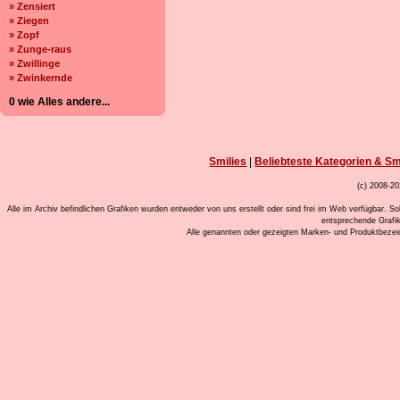
» Zensiert
» Ziegen
» Zopf
» Zunge-raus
» Zwillinge
» Zwinkernde
0 wie Alles andere...
Smilies
|
Beliebteste Kategorien & Sm
(c) 2008-20
Alle im Archiv befindlichen Grafiken wurden entweder von uns erstellt oder sind frei im Web verfügbar. So
entsprechende Grafi
Alle genannten oder gezeigten Marken- und Produktbeze