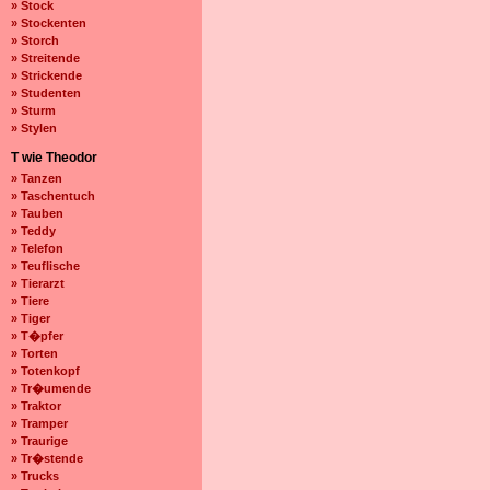
» Stock
» Stockenten
» Storch
» Streitende
» Strickende
» Studenten
» Sturm
» Stylen
T wie Theodor
» Tanzen
» Taschentuch
» Tauben
» Teddy
» Telefon
» Teuflische
» Tierarzt
» Tiere
» Tiger
» T�pfer
» Torten
» Totenkopf
» Tr�umende
» Traktor
» Tramper
» Traurige
» Tr�stende
» Trucks