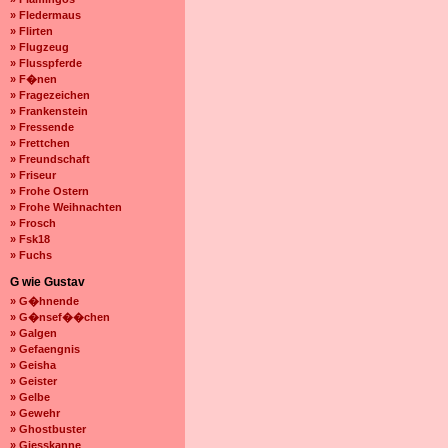
» Fledermaus
» Flirten
» Flugzeug
» Flusspferde
» F�nen
» Fragezeichen
» Frankenstein
» Fressende
» Frettchen
» Freundschaft
» Friseur
» Frohe Ostern
» Frohe Weihnachten
» Frosch
» Fsk18
» Fuchs
G wie Gustav
» G�hnende
» G�nsef��chen
» Galgen
» Gefaengnis
» Geisha
» Geister
» Gelbe
» Gewehr
» Ghostbuster
» Giesskanne