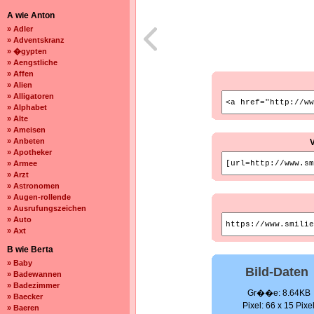
A wie Anton
» Adler
» Adventskranz
» �gypten
» Aengstliche
» Affen
» Alien
» Alligatoren
» Alphabet
» Alte
» Ameisen
» Anbeten
» Apotheker
» Armee
» Arzt
» Astronomen
» Augen-rollende
» Ausrufungszeichen
» Auto
» Axt
B wie Berta
» Baby
Bild-Daten
» Badewannen
» Badezimmer
Gr��e: 8.64KB
» Baecker
Pixel: 66 x 15 Pixe
» Baeren