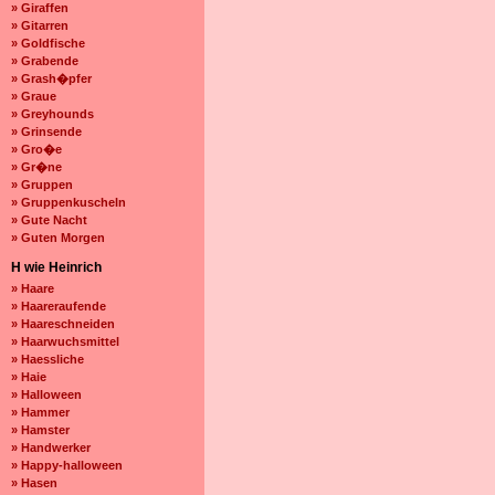
» Giraffen
» Gitarren
» Goldfische
» Grabende
» Grash�pfer
» Graue
» Greyhounds
» Grinsende
» Gro�e
» Gr�ne
» Gruppen
» Gruppenkuscheln
» Gute Nacht
» Guten Morgen
H wie Heinrich
» Haare
» Haareraufende
» Haareschneiden
» Haarwuchsmittel
» Haessliche
» Haie
» Halloween
» Hammer
» Hamster
» Handwerker
» Happy-halloween
» Hasen