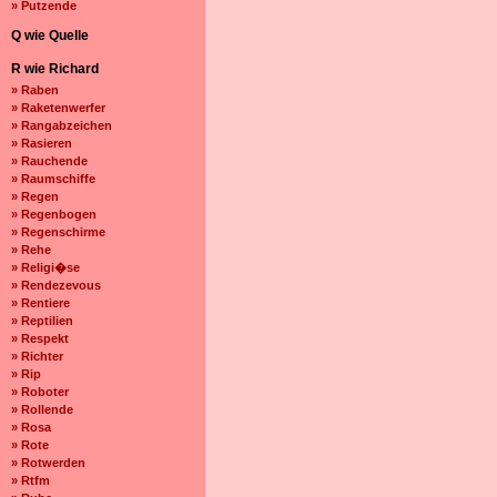
» Putzende
Q wie Quelle
R wie Richard
» Raben
» Raketenwerfer
» Rangabzeichen
» Rasieren
» Rauchende
» Raumschiffe
» Regen
» Regenbogen
» Regenschirme
» Rehe
» Religi�se
» Rendezevous
» Rentiere
» Reptilien
» Respekt
» Richter
» Rip
» Roboter
» Rollende
» Rosa
» Rote
» Rotwerden
» Rtfm