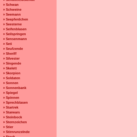
» Schwan
» Schweine
» Seemann
» Seepferdchen
» Seesterne
» Seifenblasen
» Seilspringen
» Sensenmann
» Seti
» Seufzende
» Sheriff
» Silvester
» Singende
» Skelett
» Skorpion
» Soldaten
» Sonnen
» Sonnenbank
» Spiegel
» Spinnen
» Sprechblasen
» Startrek
» Starwars
» Steinbock
» Sternzeichen
» Stier
» Stirnrunzelnde
» Stock