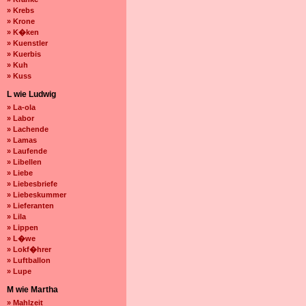
» Krebs
» Krone
» K�ken
» Kuenstler
» Kuerbis
» Kuh
» Kuss
L wie Ludwig
» La-ola
» Labor
» Lachende
» Lamas
» Laufende
» Libellen
» Liebe
» Liebesbriefe
» Liebeskummer
» Lieferanten
» Lila
» Lippen
» L�we
» Lokf�hrer
» Luftballon
» Lupe
M wie Martha
» Mahlzeit