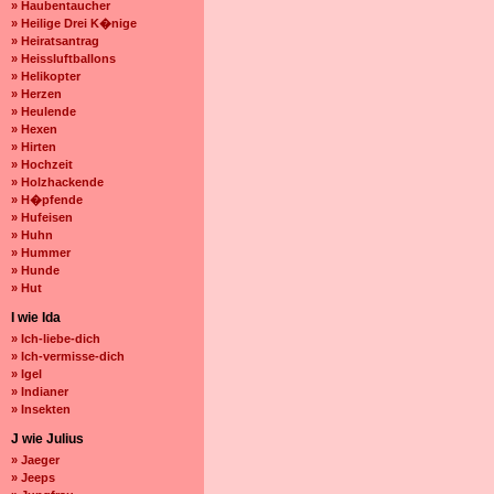
» Haubentaucher
» Heilige Drei K�nige
» Heiratsantrag
» Heissluftballons
» Helikopter
» Herzen
» Heulende
» Hexen
» Hirten
» Hochzeit
» Holzhackende
» H�pfende
» Hufeisen
» Huhn
» Hummer
» Hunde
» Hut
I wie Ida
» Ich-liebe-dich
» Ich-vermisse-dich
» Igel
» Indianer
» Insekten
J wie Julius
» Jaeger
» Jeeps