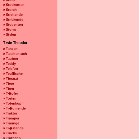
» Stockenten
» Storch
» Streitende
» Strickende
» Studenten
» Sturm
» Stylen
T wie Theodor
» Tanzen
» Taschentuch
» Tauben
» Teddy
» Telefon
» Teuflische
» Tierarzt
» Tiere
» Tiger
» T�pfer
» Torten
» Totenkopf
» Tr�umende
» Traktor
» Tramper
» Traurige
» Tr�stende
» Trucks
» Truthahn