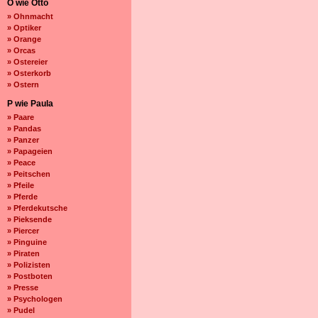
O wie Otto
» Ohnmacht
» Optiker
» Orange
» Orcas
» Ostereier
» Osterkorb
» Ostern
P wie Paula
» Paare
» Pandas
» Panzer
» Papageien
» Peace
» Peitschen
» Pfeile
» Pferde
» Pferdekutsche
» Pieksende
» Piercer
» Pinguine
» Piraten
» Polizisten
» Postboten
» Presse
» Psychologen
» Pudel