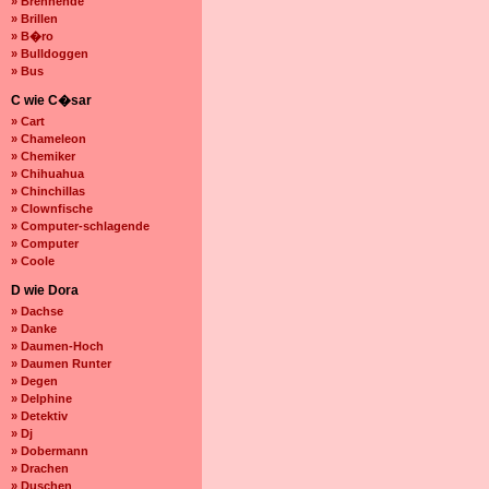
» Brennende
» Brillen
» B�ro
» Bulldoggen
» Bus
C wie C�sar
» Cart
» Chameleon
» Chemiker
» Chihuahua
» Chinchillas
» Clownfische
» Computer-schlagende
» Computer
» Coole
D wie Dora
» Dachse
» Danke
» Daumen-Hoch
» Daumen Runter
» Degen
» Delphine
» Detektiv
» Dj
» Dobermann
» Drachen
» Duschen