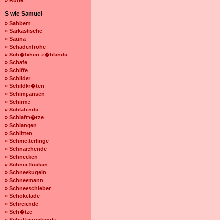
» Ruhe
S wie Samuel
» Sabbern
» Sarkastische
» Sauna
» Schadenfrohe
» Sch�fchen-z�hlende
» Schafe
» Schiffe
» Schilder
» Schildkr�ten
» Schimpansen
» Schirme
» Schlafende
» Schlafm�tze
» Schlangen
» Schlitten
» Schmetterlinge
» Schnarchende
» Schnecken
» Schneeflocken
» Schneekugeln
» Schneemann
» Schneeschieber
» Schokolade
» Schreiende
» Sch�tze
» Schulterzuckende