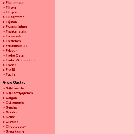
» Fledermaus
» Flirten
» Flugzeug
» Flusspferde
» F�nen
» Fragezeichen
» Frankenstein
» Fressende
» Frettchen
» Freundschaft
» Friseur
» Frohe Ostern
» Frohe Weihnachten
» Frosch
» Fsk18
» Fuchs
G wie Gustav
» G�hnende
» G�nsef��chen
» Galgen
» Gefaengnis
» Geisha
» Geister
» Gelbe
» Gewehr
» Ghostbuster
» Giesskanne