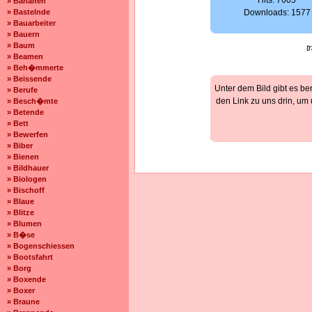
Hits: 7605
» Bananen
» Bastelnde
Downloads: 1577
» Bauarbeiter
» Bauern
» Baum
t
» Beamen
» Beh�mmerte
» Beissende
Unter dem Bild gibt es be
» Berufe
den Link zu uns drin, um
» Besch�mte
» Betende
» Bett
» Bewerfen
» Biber
» Bienen
» Bildhauer
» Biologen
» Bischoff
» Blaue
» Blitze
» Blumen
» B�se
» Bogenschiessen
» Bootsfahrt
» Borg
» Boxende
» Boxer
» Braune