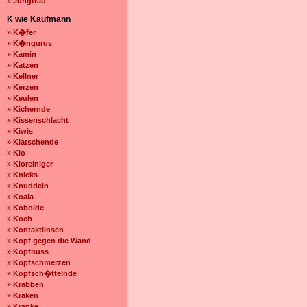
» Jungfrau
K wie Kaufmann
» K�fer
» K�ngurus
» Kamin
» Katzen
» Kellner
» Kerzen
» Keulen
» Kichernde
» Kissenschlacht
» Kiwis
» Klatschende
» Klo
» Kloreiniger
» Knicks
» Knuddeln
» Koala
» Kobolde
» Koch
» Kontaktlinsen
» Kopf gegen die Wand
» Kopfnuss
» Kopfschmerzen
» Kopfsch�ttelnde
» Krabben
» Kraken
» Kranke