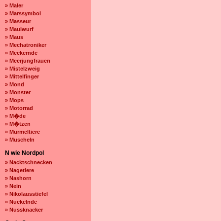
» Maler
» Marssymbol
» Masseur
» Maulwurf
» Maus
» Mechatroniker
» Meckernde
» Meerjungfrauen
» Mistelzweig
» Mittelfinger
» Mond
» Monster
» Mops
» Motorrad
» M�de
» M�tzen
» Murmeltiere
» Muscheln
N wie Nordpol
» Nacktschnecken
» Nagetiere
» Nashorn
» Nein
» Nikolausstiefel
» Nuckelnde
» Nussknacker