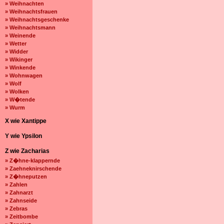
» Weihnachten
» Weihnachtsfrauen
» Weihnachtsgeschenke
» Weihnachtsmann
» Weinende
» Wetter
» Widder
» Wikinger
» Winkende
» Wohnwagen
» Wolf
» Wolken
» W�tende
» Wurm
X wie Xantippe
Y wie Ypsilon
Z wie Zacharias
» Z�hne-klappernde
» Zaehneknirschende
» Z�hneputzen
» Zahlen
» Zahnarzt
» Zahnseide
» Zebras
» Zeitbombe