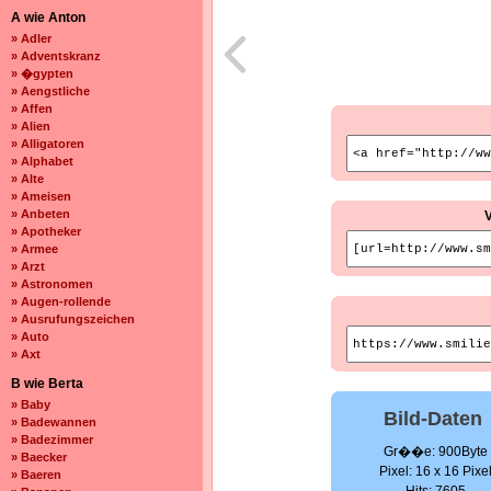
A wie Anton
» Adler
» Adventskranz
» �gypten
» Aengstliche
» Affen
» Alien
» Alligatoren
» Alphabet
» Alte
» Ameisen
» Anbeten
» Apotheker
» Armee
» Arzt
» Astronomen
» Augen-rollende
» Ausrufungszeichen
» Auto
» Axt
B wie Berta
» Baby
Bild-Daten
» Badewannen
» Badezimmer
Gr��e: 900Byte
» Baecker
Pixel: 16 x 16 Pixe
» Baeren