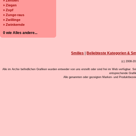
» Zensiert
» Ziegen
» Zopf
» Zunge-raus
» Zwillinge
» Zwinkernde
0 wie Alles andere...
Smilies
|
Beliebteste Kategorien & Sm
(c) 2008-20
Alle im Archiv befindlichen Grafiken wurden entweder von uns erstellt oder sind frei im Web verfügbar. So
entsprechende Grafi
Alle genannten oder gezeigten Marken- und Produktbeze