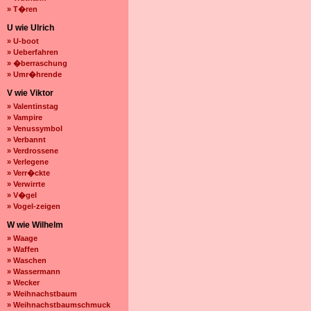
» T�ren
U wie Ulrich
» U-boot
» Ueberfahren
» �berraschung
» Umr�hrende
V wie Viktor
» Valentinstag
» Vampire
» Venussymbol
» Verbannt
» Verdrossene
» Verlegene
» Verr�ckte
» Verwirrte
» V�gel
» Vogel-zeigen
W wie Wilhelm
» Waage
» Waffen
» Waschen
» Wassermann
» Wecker
» Weihnachstbaum
» Weihnachstbaumschmuck