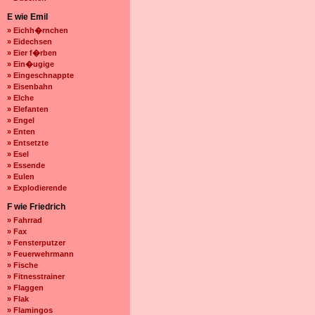
E wie Emil
» Eichh�rnchen
» Eidechsen
» Eier f�rben
» Ein�ugige
» Eingeschnappte
» Eisenbahn
» Elche
» Elefanten
» Engel
» Enten
» Entsetzte
» Esel
» Essende
» Eulen
» Explodierende
F wie Friedrich
» Fahrrad
» Fax
» Fensterputzer
» Feuerwehrmann
» Fische
» Fitnesstrainer
» Flaggen
» Flak
» Flamingos