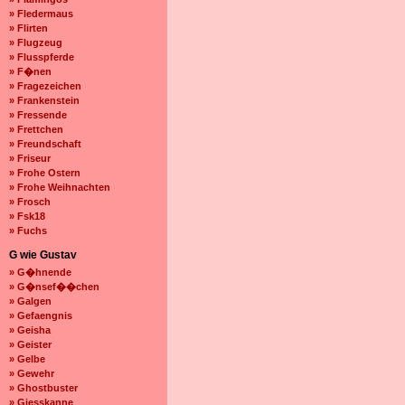
» Fledermaus
» Flirten
» Flugzeug
» Flusspferde
» F�nen
» Fragezeichen
» Frankenstein
» Fressende
» Frettchen
» Freundschaft
» Friseur
» Frohe Ostern
» Frohe Weihnachten
» Frosch
» Fsk18
» Fuchs
G wie Gustav
» G�hnende
» G�nsef��chen
» Galgen
» Gefaengnis
» Geisha
» Geister
» Gelbe
» Gewehr
» Ghostbuster
» Giesskanne