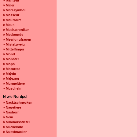
» Mahlzeit
» Maler
» Marssymbol
» Masseur
» Maulwurf
» Maus
» Mechatroniker
» Meckernde
» Meerjungfrauen
» Mistelzweig
» Mittelfinger
» Mond
» Monster
» Mops
» Motorrad
» M�de
» M�tzen
» Murmeltiere
» Muscheln
N wie Nordpol
» Nacktschnecken
» Nagetiere
» Nashorn
» Nein
» Nikolausstiefel
» Nuckelnde
» Nussknacker