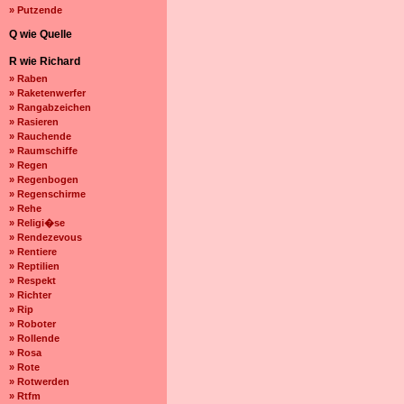
» Putzende
Q wie Quelle
R wie Richard
» Raben
» Raketenwerfer
» Rangabzeichen
» Rasieren
» Rauchende
» Raumschiffe
» Regen
» Regenbogen
» Regenschirme
» Rehe
» Religi�se
» Rendezevous
» Rentiere
» Reptilien
» Respekt
» Richter
» Rip
» Roboter
» Rollende
» Rosa
» Rote
» Rotwerden
» Rtfm