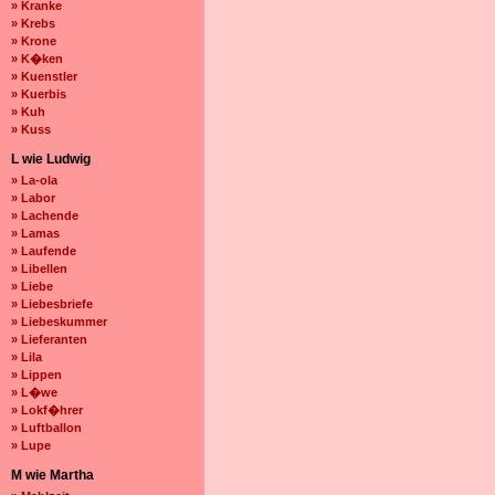
» Kranke
» Krebs
» Krone
» K�ken
» Kuenstler
» Kuerbis
» Kuh
» Kuss
L wie Ludwig
» La-ola
» Labor
» Lachende
» Lamas
» Laufende
» Libellen
» Liebe
» Liebesbriefe
» Liebeskummer
» Lieferanten
» Lila
» Lippen
» L�we
» Lokf�hrer
» Luftballon
» Lupe
M wie Martha