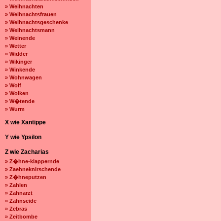
» Weihnachten
» Weihnachtsfrauen
» Weihnachtsgeschenke
» Weihnachtsmann
» Weinende
» Wetter
» Widder
» Wikinger
» Winkende
» Wohnwagen
» Wolf
» Wolken
» W�tende
» Wurm
X wie Xantippe
Y wie Ypsilon
Z wie Zacharias
» Z�hne-klappernde
» Zaehneknirschende
» Z�hneputzen
» Zahlen
» Zahnarzt
» Zahnseide
» Zebras
» Zeitbombe