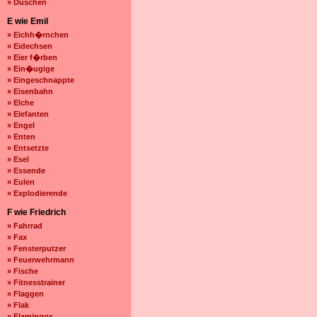
» Duschen
E wie Emil
» Eichh�rnchen
» Eidechsen
» Eier f�rben
» Ein�ugige
» Eingeschnappte
» Eisenbahn
» Elche
» Elefanten
» Engel
» Enten
» Entsetzte
» Esel
» Essende
» Eulen
» Explodierende
F wie Friedrich
» Fahrrad
» Fax
» Fensterputzer
» Feuerwehrmann
» Fische
» Fitnesstrainer
» Flaggen
» Flak
» Flamingos