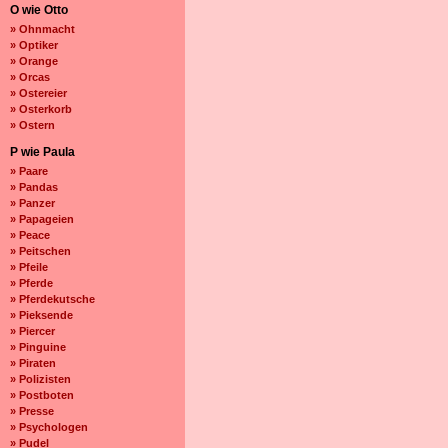
O wie Otto
» Ohnmacht
» Optiker
» Orange
» Orcas
» Ostereier
» Osterkorb
» Ostern
P wie Paula
» Paare
» Pandas
» Panzer
» Papageien
» Peace
» Peitschen
» Pfeile
» Pferde
» Pferdekutsche
» Pieksende
» Piercer
» Pinguine
» Piraten
» Polizisten
» Postboten
» Presse
» Psychologen
» Pudel