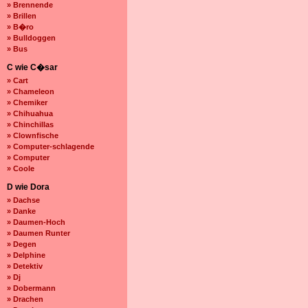
» Brennende
» Brillen
» B�ro
» Bulldoggen
» Bus
C wie C�sar
» Cart
» Chameleon
» Chemiker
» Chihuahua
» Chinchillas
» Clownfische
» Computer-schlagende
» Computer
» Coole
D wie Dora
» Dachse
» Danke
» Daumen-Hoch
» Daumen Runter
» Degen
» Delphine
» Detektiv
» Dj
» Dobermann
» Drachen