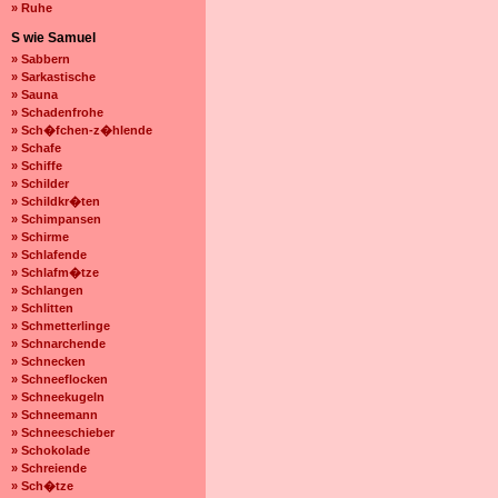
» Ruhe
S wie Samuel
» Sabbern
» Sarkastische
» Sauna
» Schadenfrohe
» Sch�fchen-z�hlende
» Schafe
» Schiffe
» Schilder
» Schildkr�ten
» Schimpansen
» Schirme
» Schlafende
» Schlafm�tze
» Schlangen
» Schlitten
» Schmetterlinge
» Schnarchende
» Schnecken
» Schneeflocken
» Schneekugeln
» Schneemann
» Schneeschieber
» Schokolade
» Schreiende
» Sch�tze