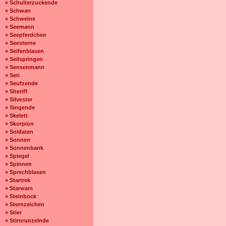
» Schulterzuckende
» Schwan
» Schweine
» Seemann
» Seepferdchen
» Seesterne
» Seifenblasen
» Seilspringen
» Sensenmann
» Seti
» Seufzende
» Sheriff
» Silvester
» Singende
» Skelett
» Skorpion
» Soldaten
» Sonnen
» Sonnenbank
» Spiegel
» Spinnen
» Sprechblasen
» Startrek
» Starwars
» Steinbock
» Sternzeichen
» Stier
» Stirnrunzelnde