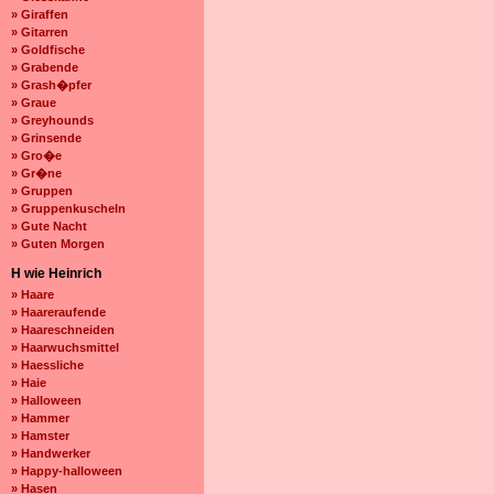
» Giraffen
» Gitarren
» Goldfische
» Grabende
» Grash�pfer
» Graue
» Greyhounds
» Grinsende
» Gro�e
» Gr�ne
» Gruppen
» Gruppenkuscheln
» Gute Nacht
» Guten Morgen
H wie Heinrich
» Haare
» Haareraufende
» Haareschneiden
» Haarwuchsmittel
» Haessliche
» Haie
» Halloween
» Hammer
» Hamster
» Handwerker
» Happy-halloween
» Hasen