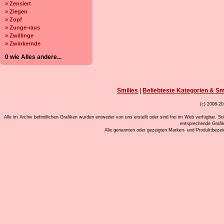
» Zensiert
» Ziegen
» Zopf
» Zunge-raus
» Zwillinge
» Zwinkernde
0 wie Alles andere...
Smilies
|
Beliebteste Kategorien & Sm
(c) 2008-20
Alle im Archiv befindlichen Grafiken wurden entweder von uns erstellt oder sind frei im Web verfügbar. So
entsprechende Grafi
Alle genannten oder gezeigten Marken- und Produktbeze