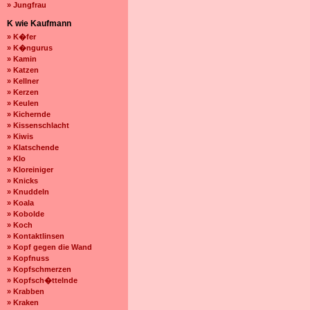
» Jungfrau
K wie Kaufmann
» K�fer
» K�ngurus
» Kamin
» Katzen
» Kellner
» Kerzen
» Keulen
» Kichernde
» Kissenschlacht
» Kiwis
» Klatschende
» Klo
» Kloreiniger
» Knicks
» Knuddeln
» Koala
» Kobolde
» Koch
» Kontaktlinsen
» Kopf gegen die Wand
» Kopfnuss
» Kopfschmerzen
» Kopfsch�ttelnde
» Krabben
» Kraken