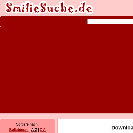
Sortiere nach:
Downloa
Beliebteste
|
A-Z
|
Z-A