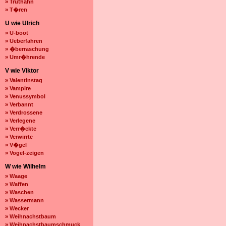
» Truthahn
» T�ren
U wie Ulrich
» U-boot
» Ueberfahren
» �berraschung
» Umr�hrende
V wie Viktor
» Valentinstag
» Vampire
» Venussymbol
» Verbannt
» Verdrossene
» Verlegene
» Verr�ckte
» Verwirrte
» V�gel
» Vogel-zeigen
W wie Wilhelm
» Waage
» Waffen
» Waschen
» Wassermann
» Wecker
» Weihnachstbaum
» Weihnachstbaumschmuck