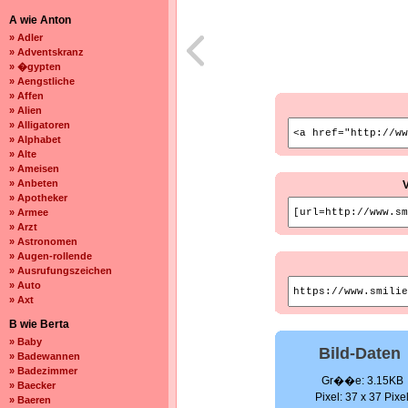
A wie Anton
» Adler
» Adventskranz
» �gypten
» Aengstliche
» Affen
» Alien
» Alligatoren
» Alphabet
» Alte
» Ameisen
» Anbeten
» Apotheker
» Armee
» Arzt
» Astronomen
» Augen-rollende
» Ausrufungszeichen
» Auto
» Axt
B wie Berta
» Baby
Bild-Daten
» Badewannen
» Badezimmer
Gr��e: 3.15KB
» Baecker
Pixel: 37 x 37 Pixe
» Baeren