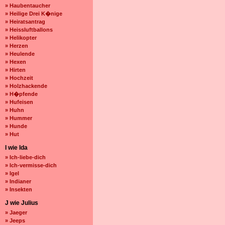
» Haubentaucher
» Heilige Drei K�nige
» Heiratsantrag
» Heissluftballons
» Helikopter
» Herzen
» Heulende
» Hexen
» Hirten
» Hochzeit
» Holzhackende
» H�pfende
» Hufeisen
» Huhn
» Hummer
» Hunde
» Hut
I wie Ida
» Ich-liebe-dich
» Ich-vermisse-dich
» Igel
» Indianer
» Insekten
J wie Julius
» Jaeger
» Jeeps