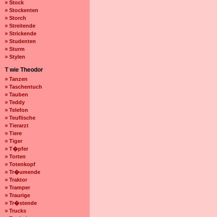
» Stock
» Stockenten
» Storch
» Streitende
» Strickende
» Studenten
» Sturm
» Stylen
T wie Theodor
» Tanzen
» Taschentuch
» Tauben
» Teddy
» Telefon
» Teuflische
» Tierarzt
» Tiere
» Tiger
» T�pfer
» Torten
» Totenkopf
» Tr�umende
» Traktor
» Tramper
» Traurige
» Tr�stende
» Trucks