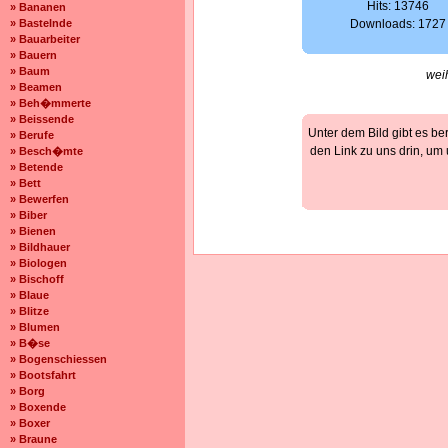
Hits: 13746
» Bananen
» Bastelnde
Downloads: 1727
» Bauarbeiter
» Bauern
» Baum
wei
» Beamen
» Beh�mmerte
» Beissende
Unter dem Bild gibt es be
» Berufe
den Link zu uns drin, um
» Besch�mte
» Betende
» Bett
» Bewerfen
» Biber
» Bienen
» Bildhauer
» Biologen
» Bischoff
» Blaue
» Blitze
» Blumen
» B�se
» Bogenschiessen
» Bootsfahrt
» Borg
» Boxende
» Boxer
» Braune