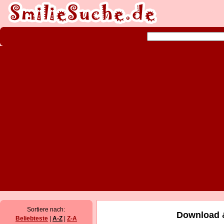
Sortiere nach:
Download &
Beliebteste
|
A-Z
|
Z-A