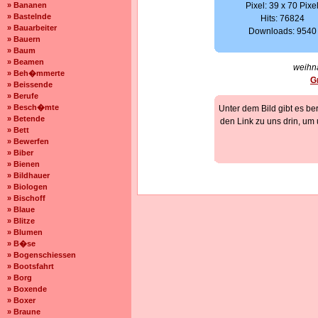
» Bananen
Pixel: 39 x 70 Pixe
» Bastelnde
Hits: 76824
» Bauarbeiter
Downloads: 9540
» Bauern
» Baum
» Beamen
weihna
» Beh�mmerte
G
» Beissende
» Berufe
» Besch�mte
Unter dem Bild gibt es be
» Betende
den Link zu uns drin, um
» Bett
» Bewerfen
» Biber
» Bienen
» Bildhauer
» Biologen
» Bischoff
» Blaue
» Blitze
» Blumen
» B�se
» Bogenschiessen
» Bootsfahrt
» Borg
» Boxende
» Boxer
» Braune