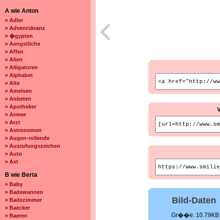
A wie Anton
» Adler
» Adventskranz
» �gypten
» Aengstliche
» Affen
» Alien
» Alligatoren
» Alphabet
» Alte
» Ameisen
» Anbeten
» Apotheker
» Armee
» Arzt
» Astronomen
» Augen-rollende
» Ausrufungszeichen
» Auto
» Axt
B wie Berta
» Baby
» Badewannen
Bild-Daten
» Badezimmer
» Baecker
Gr��e: 10.79KB
» Baeren