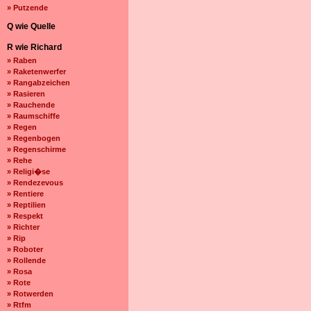
» Putzende
Q wie Quelle
R wie Richard
» Raben
» Raketenwerfer
» Rangabzeichen
» Rasieren
» Rauchende
» Raumschiffe
» Regen
» Regenbogen
» Regenschirme
» Rehe
» Religi�se
» Rendezevous
» Rentiere
» Reptilien
» Respekt
» Richter
» Rip
» Roboter
» Rollende
» Rosa
» Rote
» Rotwerden
» Rtfm