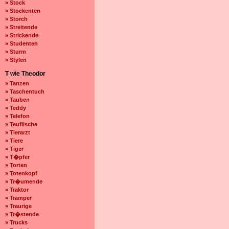
» Stock
» Stockenten
» Storch
» Streitende
» Strickende
» Studenten
» Sturm
» Stylen
T wie Theodor
» Tanzen
» Taschentuch
» Tauben
» Teddy
» Telefon
» Teuflische
» Tierarzt
» Tiere
» Tiger
» T�pfer
» Torten
» Totenkopf
» Tr�umende
» Traktor
» Tramper
» Traurige
» Tr�stende
» Trucks