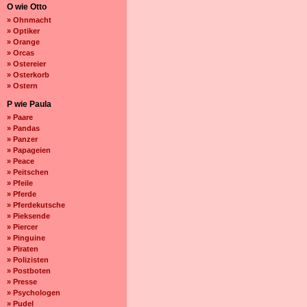
O wie Otto
» Ohnmacht
» Optiker
» Orange
» Orcas
» Ostereier
» Osterkorb
» Ostern
P wie Paula
» Paare
» Pandas
» Panzer
» Papageien
» Peace
» Peitschen
» Pfeile
» Pferde
» Pferdekutsche
» Pieksende
» Piercer
» Pinguine
» Piraten
» Polizisten
» Postboten
» Presse
» Psychologen
» Pudel