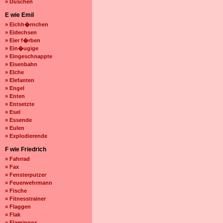
» Duschen
E wie Emil
» Eichh�rnchen
» Eidechsen
» Eier f�rben
» Ein�ugige
» Eingeschnappte
» Eisenbahn
» Elche
» Elefanten
» Engel
» Enten
» Entsetzte
» Esel
» Essende
» Eulen
» Explodierende
F wie Friedrich
» Fahrrad
» Fax
» Fensterputzer
» Feuerwehrmann
» Fische
» Fitnesstrainer
» Flaggen
» Flak
» Flamingos