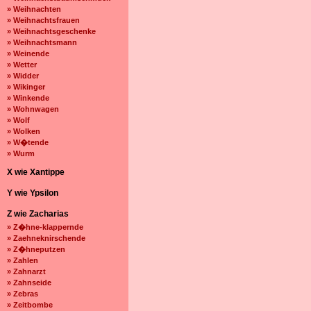
» Weihnachten
» Weihnachtsfrauen
» Weihnachtsgeschenke
» Weihnachtsmann
» Weinende
» Wetter
» Widder
» Wikinger
» Winkende
» Wohnwagen
» Wolf
» Wolken
» W�tende
» Wurm
X wie Xantippe
Y wie Ypsilon
Z wie Zacharias
» Z�hne-klappernde
» Zaehneknirschende
» Z�hneputzen
» Zahlen
» Zahnarzt
» Zahnseide
» Zebras
» Zeitbombe