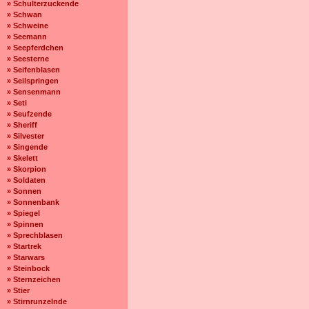
» Schulterzuckende
» Schwan
» Schweine
» Seemann
» Seepferdchen
» Seesterne
» Seifenblasen
» Seilspringen
» Sensenmann
» Seti
» Seufzende
» Sheriff
» Silvester
» Singende
» Skelett
» Skorpion
» Soldaten
» Sonnen
» Sonnenbank
» Spiegel
» Spinnen
» Sprechblasen
» Startrek
» Starwars
» Steinbock
» Sternzeichen
» Stier
» Stirnrunzelnde