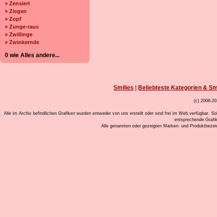
» Zensiert
» Ziegen
» Zopf
» Zunge-raus
» Zwillinge
» Zwinkernde
0 wie Alles andere...
Smilies
|
Beliebteste Kategorien & Sm
(c) 2008-20
Alle im Archiv befindlichen Grafiken wurden entweder von uns erstellt oder sind frei im Web verfügbar. So
entsprechende Grafi
Alle genannten oder gezeigten Marken- und Produktbeze