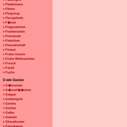
» Fledermaus
» Flirten
» Flugzeug
» Flusspferde
» F�nen
» Fragezeichen
» Frankenstein
» Fressende
» Frettchen
» Freundschaft
» Friseur
» Frohe Ostern
» Frohe Weihnachten
» Frosch
» Fsk18
» Fuchs
G wie Gustav
» G�hnende
» G�nsef��chen
» Galgen
» Gefaengnis
» Geisha
» Geister
» Gelbe
» Gewehr
» Ghostbuster
» Giesskanne