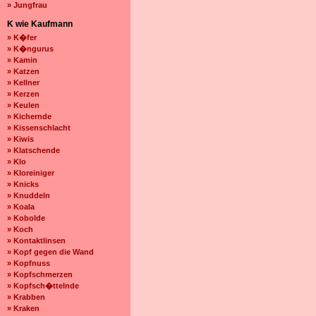
» Jungfrau
K wie Kaufmann
» K�fer
» K�ngurus
» Kamin
» Katzen
» Kellner
» Kerzen
» Keulen
» Kichernde
» Kissenschlacht
» Kiwis
» Klatschende
» Klo
» Kloreiniger
» Knicks
» Knuddeln
» Koala
» Kobolde
» Koch
» Kontaktlinsen
» Kopf gegen die Wand
» Kopfnuss
» Kopfschmerzen
» Kopfsch�ttelnde
» Krabben
» Kraken