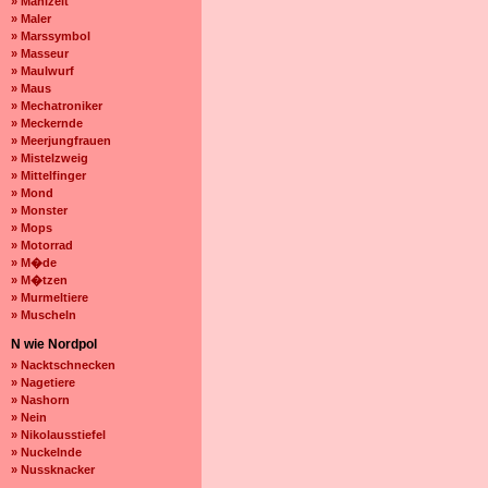
» Mahlzeit
» Maler
» Marssymbol
» Masseur
» Maulwurf
» Maus
» Mechatroniker
» Meckernde
» Meerjungfrauen
» Mistelzweig
» Mittelfinger
» Mond
» Monster
» Mops
» Motorrad
» M�de
» M�tzen
» Murmeltiere
» Muscheln
N wie Nordpol
» Nacktschnecken
» Nagetiere
» Nashorn
» Nein
» Nikolausstiefel
» Nuckelnde
» Nussknacker