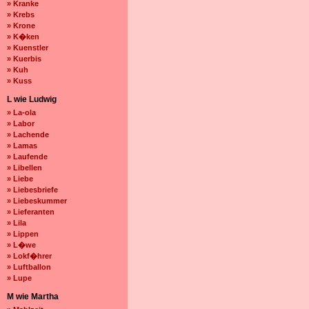
» Kranke
» Krebs
» Krone
» K�ken
» Kuenstler
» Kuerbis
» Kuh
» Kuss
L wie Ludwig
» La-ola
» Labor
» Lachende
» Lamas
» Laufende
» Libellen
» Liebe
» Liebesbriefe
» Liebeskummer
» Lieferanten
» Lila
» Lippen
» L�we
» Lokf�hrer
» Luftballon
» Lupe
M wie Martha