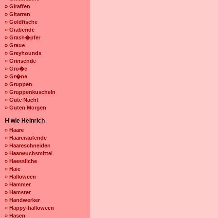
» Giraffen
» Gitarren
» Goldfische
» Grabende
» Grash�pfer
» Graue
» Greyhounds
» Grinsende
» Gro�e
» Gr�ne
» Gruppen
» Gruppenkuscheln
» Gute Nacht
» Guten Morgen
H wie Heinrich
» Haare
» Haareraufende
» Haareschneiden
» Haarwuchsmittel
» Haessliche
» Haie
» Halloween
» Hammer
» Hamster
» Handwerker
» Happy-halloween
» Hasen