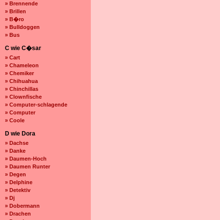
» Brennende
» Brillen
» B�ro
» Bulldoggen
» Bus
C wie C�sar
» Cart
» Chameleon
» Chemiker
» Chihuahua
» Chinchillas
» Clownfische
» Computer-schlagende
» Computer
» Coole
D wie Dora
» Dachse
» Danke
» Daumen-Hoch
» Daumen Runter
» Degen
» Delphine
» Detektiv
» Dj
» Dobermann
» Drachen