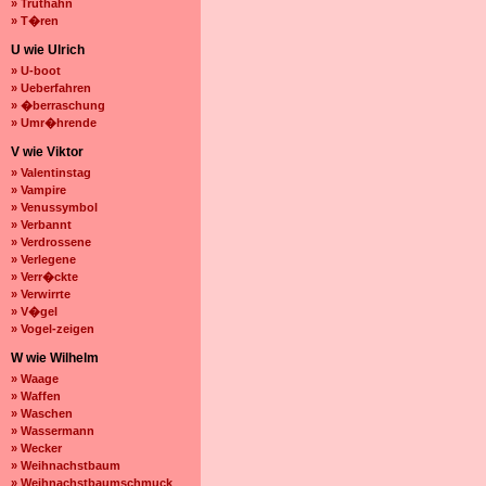
» Truthahn
» T�ren
U wie Ulrich
» U-boot
» Ueberfahren
» �berraschung
» Umr�hrende
V wie Viktor
» Valentinstag
» Vampire
» Venussymbol
» Verbannt
» Verdrossene
» Verlegene
» Verr�ckte
» Verwirrte
» V�gel
» Vogel-zeigen
W wie Wilhelm
» Waage
» Waffen
» Waschen
» Wassermann
» Wecker
» Weihnachstbaum
» Weihnachstbaumschmuck