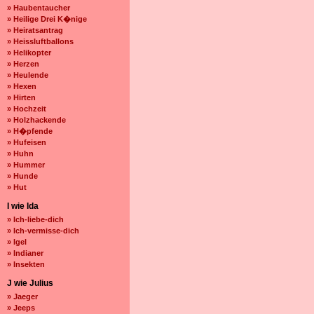
» Haubentaucher
» Heilige Drei K�nige
» Heiratsantrag
» Heissluftballons
» Helikopter
» Herzen
» Heulende
» Hexen
» Hirten
» Hochzeit
» Holzhackende
» H�pfende
» Hufeisen
» Huhn
» Hummer
» Hunde
» Hut
I wie Ida
» Ich-liebe-dich
» Ich-vermisse-dich
» Igel
» Indianer
» Insekten
J wie Julius
» Jaeger
» Jeeps