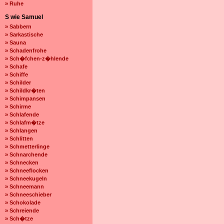
» Ruhe
S wie Samuel
» Sabbern
» Sarkastische
» Sauna
» Schadenfrohe
» Sch�fchen-z�hlende
» Schafe
» Schiffe
» Schilder
» Schildkr�ten
» Schimpansen
» Schirme
» Schlafende
» Schlafm�tze
» Schlangen
» Schlitten
» Schmetterlinge
» Schnarchende
» Schnecken
» Schneeflocken
» Schneekugeln
» Schneemann
» Schneeschieber
» Schokolade
» Schreiende
» Sch�tze