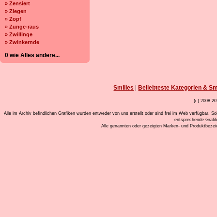
» Zensiert
» Ziegen
» Zopf
» Zunge-raus
» Zwillinge
» Zwinkernde
0 wie Alles andere...
Smilies
|
Beliebteste Kategorien & Sm
(c) 2008-20
Alle im Archiv befindlichen Grafiken wurden entweder von uns erstellt oder sind frei im Web verfügbar. So
entsprechende Grafi
Alle genannten oder gezeigten Marken- und Produktbeze