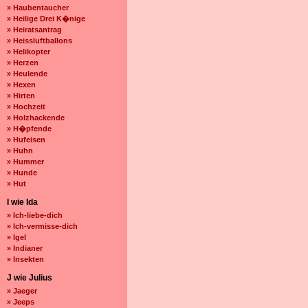
» Haubentaucher
» Heilige Drei K�nige
» Heiratsantrag
» Heissluftballons
» Helikopter
» Herzen
» Heulende
» Hexen
» Hirten
» Hochzeit
» Holzhackende
» H�pfende
» Hufeisen
» Huhn
» Hummer
» Hunde
» Hut
I wie Ida
» Ich-liebe-dich
» Ich-vermisse-dich
» Igel
» Indianer
» Insekten
J wie Julius
» Jaeger
» Jeeps