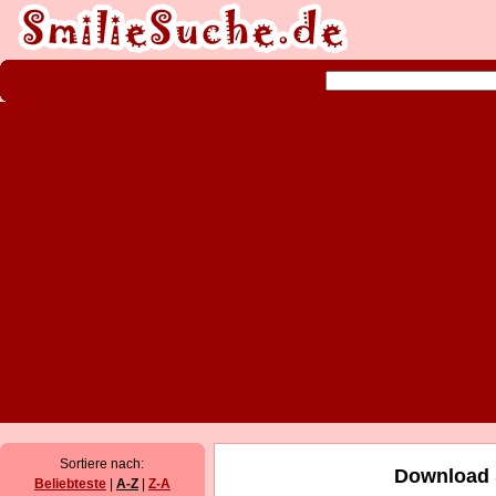
Sortiere nach:
Download 
Beliebteste
|
A-Z
|
Z-A