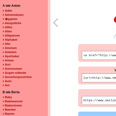
A wie Anton
» Adler
» Adventskranz
» �gypten
» Aengstliche
» Affen
» Alien
» Alligatoren
» Alphabet
» Alte
» Ameisen
» Anbeten
» Apotheker
» Armee
» Arzt
» Astronomen
» Augen-rollende
» Ausrufungszeichen
» Auto
» Axt
B wie Berta
» Baby
» Badewannen
» Badezimmer
» Baecker
» Baeren