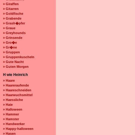
» Giraffen
» Gitarren
» Goldfische
» Grabende
» Grash�pfer
» Graue
» Greyhounds
» Grinsende
» Gro�e
» Gr�ne
» Gruppen
» Gruppenkuscheln
» Gute Nacht
» Guten Morgen
H wie Heinrich
» Haare
» Haareraufende
» Haareschneiden
» Haarwuchsmittel
» Haessliche
» Haie
» Halloween
» Hammer
» Hamster
» Handwerker
» Happy-halloween
» Hasen