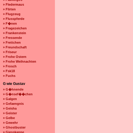
» Fledermaus
» Flirten
» Flugzeug
» Flusspferde
» F�nen
» Fragezeichen
» Frankenstein
» Fressende
» Frettchen
» Freundschaft
» Friseur
» Frohe Ostern
» Frohe Weihnachten
» Frosch
» Fsk18
» Fuchs
G wie Gustav
» G�hnende
» G�nsef��chen
» Galgen
» Gefaengnis
» Geisha
» Geister
» Gelbe
» Gewehr
» Ghostbuster
» Giesskanne