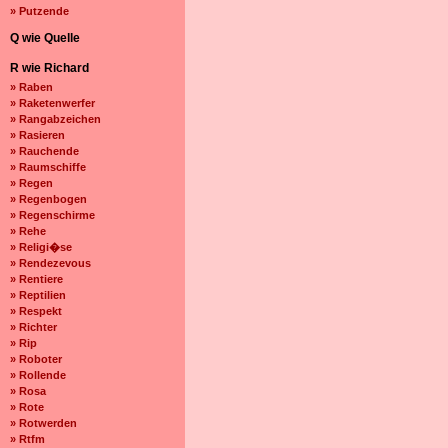
» Putzende
Q wie Quelle
R wie Richard
» Raben
» Raketenwerfer
» Rangabzeichen
» Rasieren
» Rauchende
» Raumschiffe
» Regen
» Regenbogen
» Regenschirme
» Rehe
» Religi�se
» Rendezevous
» Rentiere
» Reptilien
» Respekt
» Richter
» Rip
» Roboter
» Rollende
» Rosa
» Rote
» Rotwerden
» Rtfm