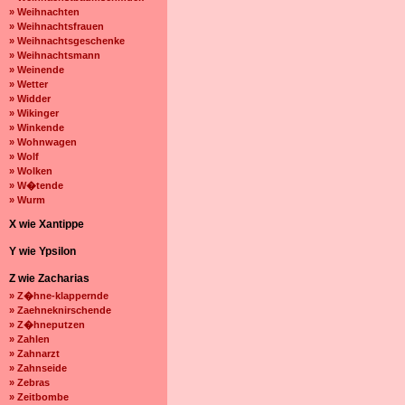
» Weihnachten
» Weihnachtsfrauen
» Weihnachtsgeschenke
» Weihnachtsmann
» Weinende
» Wetter
» Widder
» Wikinger
» Winkende
» Wohnwagen
» Wolf
» Wolken
» W�tende
» Wurm
X wie Xantippe
Y wie Ypsilon
Z wie Zacharias
» Z�hne-klappernde
» Zaehneknirschende
» Z�hneputzen
» Zahlen
» Zahnarzt
» Zahnseide
» Zebras
» Zeitbombe