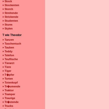
» Stock
» Stockenten
» Storch
» Streitende
» Strickende
» Studenten
» Sturm
» Stylen
T wie Theodor
» Tanzen
» Taschentuch
» Tauben
» Teddy
» Telefon
» Teuflische
» Tierarzt
» Tiere
» Tiger
» T�pfer
» Torten
» Totenkopf
» Tr�umende
» Traktor
» Tramper
» Traurige
» Tr�stende
» Trucks