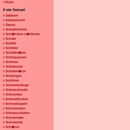
» Ruhe
S wie Samuel
» Sabbern
» Sarkastische
» Sauna
» Schadenfrohe
» Sch�fchen-z�hlende
» Schafe
» Schiffe
» Schilder
» Schildkr�ten
» Schimpansen
» Schirme
» Schlafende
» Schlafm�tze
» Schlangen
» Schlitten
» Schmetterlinge
» Schnarchende
» Schnecken
» Schneeflocken
» Schneekugeln
» Schneemann
» Schneeschieber
» Schokolade
» Schreiende
» Sch�tze