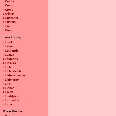
» Kranke
» Krebs
» Krone
» K�ken
» Kuenstler
» Kuerbis
» Kuh
» Kuss
L wie Ludwig
» La-ola
» Labor
» Lachende
» Lamas
» Laufende
» Libellen
» Liebe
» Liebesbriefe
» Liebeskummer
» Lieferanten
» Lila
» Lippen
» L�we
» Lokf�hrer
» Luftballon
» Lupe
M wie Martha