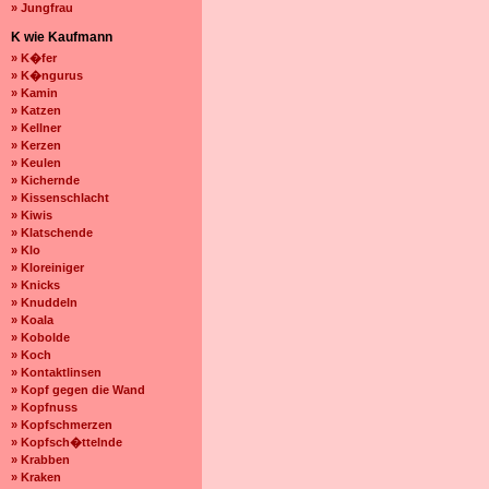
» Jungfrau
K wie Kaufmann
» K�fer
» K�ngurus
» Kamin
» Katzen
» Kellner
» Kerzen
» Keulen
» Kichernde
» Kissenschlacht
» Kiwis
» Klatschende
» Klo
» Kloreiniger
» Knicks
» Knuddeln
» Koala
» Kobolde
» Koch
» Kontaktlinsen
» Kopf gegen die Wand
» Kopfnuss
» Kopfschmerzen
» Kopfsch�ttelnde
» Krabben
» Kraken