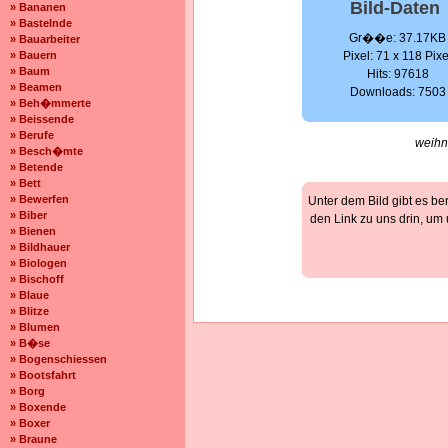
Bild-Daten
» Bananen
» Bastelnde
Gr��e: 37.17KB
» Bauarbeiter
» Bauern
Pixel: 71 x 118 Pixe
» Baum
Hits: 97618
» Beamen
Downloads: 7503
» Beh�mmerte
» Beissende
» Berufe
weihn
» Besch�mte
» Betende
» Bett
» Bewerfen
Unter dem Bild gibt es be
» Biber
den Link zu uns drin, um
» Bienen
» Bildhauer
» Biologen
» Bischoff
» Blaue
» Blitze
» Blumen
» B�se
» Bogenschiessen
» Bootsfahrt
» Borg
» Boxende
» Boxer
» Braune