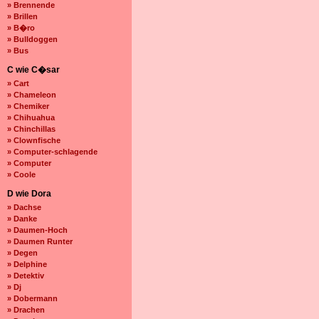
» Brennende
» Brillen
» B�ro
» Bulldoggen
» Bus
C wie C�sar
» Cart
» Chameleon
» Chemiker
» Chihuahua
» Chinchillas
» Clownfische
» Computer-schlagende
» Computer
» Coole
D wie Dora
» Dachse
» Danke
» Daumen-Hoch
» Daumen Runter
» Degen
» Delphine
» Detektiv
» Dj
» Dobermann
» Drachen