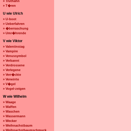
» Truthahn
» T�ren
U wie Ulrich
» U-boot
» Ueberfahren
» �berraschung
» Umr�hrende
V wie Viktor
» Valentinstag
» Vampire
» Venussymbol
» Verbannt
» Verdrossene
» Verlegene
» Verr�ckte
» Verwirrte
» V�gel
» Vogel-zeigen
W wie Wilhelm
» Waage
» Waffen
» Waschen
» Wassermann
» Wecker
» Weihnachstbaum
» Weihnachstbaumschmuck