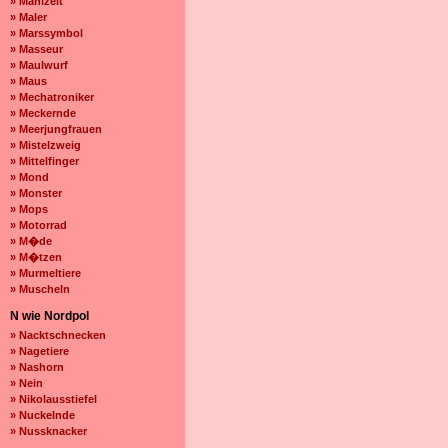
» Mahlzeit
» Maler
» Marssymbol
» Masseur
» Maulwurf
» Maus
» Mechatroniker
» Meckernde
» Meerjungfrauen
» Mistelzweig
» Mittelfinger
» Mond
» Monster
» Mops
» Motorrad
» M�de
» M�tzen
» Murmeltiere
» Muscheln
N wie Nordpol
» Nacktschnecken
» Nagetiere
» Nashorn
» Nein
» Nikolausstiefel
» Nuckelnde
» Nussknacker