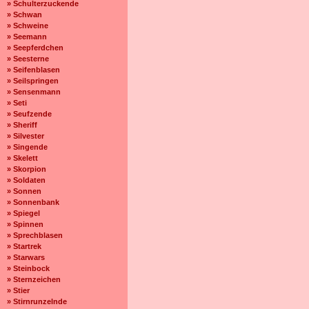
» Schulterzuckende
» Schwan
» Schweine
» Seemann
» Seepferdchen
» Seesterne
» Seifenblasen
» Seilspringen
» Sensenmann
» Seti
» Seufzende
» Sheriff
» Silvester
» Singende
» Skelett
» Skorpion
» Soldaten
» Sonnen
» Sonnenbank
» Spiegel
» Spinnen
» Sprechblasen
» Startrek
» Starwars
» Steinbock
» Sternzeichen
» Stier
» Stirnrunzelnde