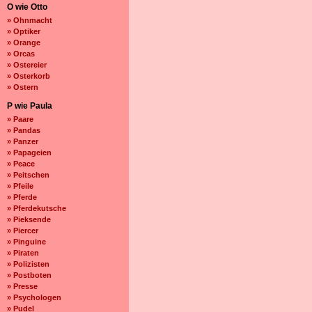
O wie Otto
» Ohnmacht
» Optiker
» Orange
» Orcas
» Ostereier
» Osterkorb
» Ostern
P wie Paula
» Paare
» Pandas
» Panzer
» Papageien
» Peace
» Peitschen
» Pfeile
» Pferde
» Pferdekutsche
» Pieksende
» Piercer
» Pinguine
» Piraten
» Polizisten
» Postboten
» Presse
» Psychologen
» Pudel