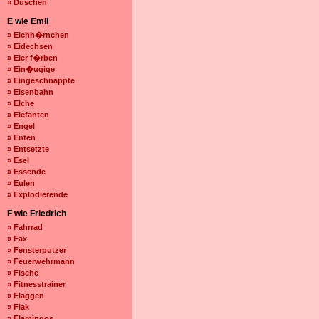
» Duschen
E wie Emil
» Eichh�rnchen
» Eidechsen
» Eier f�rben
» Ein�ugige
» Eingeschnappte
» Eisenbahn
» Elche
» Elefanten
» Engel
» Enten
» Entsetzte
» Esel
» Essende
» Eulen
» Explodierende
F wie Friedrich
» Fahrrad
» Fax
» Fensterputzer
» Feuerwehrmann
» Fische
» Fitnesstrainer
» Flaggen
» Flak
» Flamingos