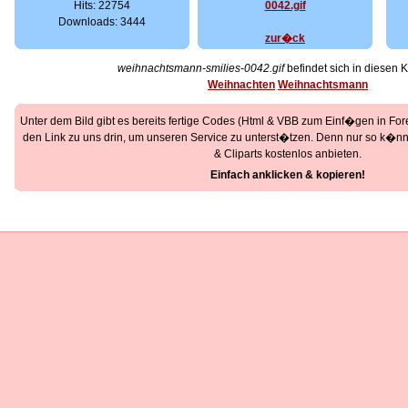
Hits: 22754
Downloads: 3444
zur�ck
weihnachtsmann-smilies-0042.gif
befindet sich in diesen 
Weihnachten
Weihnachtsmann
Unter dem Bild gibt es bereits fertige Codes (Html & VBB zum Einf�gen in Foren
den Link zu uns drin, um unseren Service zu unterst�tzen. Denn nur so k�nne
& Cliparts kostenlos anbieten.
Einfach anklicken & kopieren!