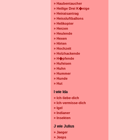
» Haubentaucher
» Heilige Drei K�nige
» Heiratsantrag
» Heissluftballons
» Helikopter
» Herzen
» Heulende
» Hexen
» Hirten
» Hochzeit
» Holzhackende
» H�pfende
» Hufeisen
» Huhn
» Hummer
» Hunde
» Hut
I wie Ida
» Ich-liebe-dich
» Ich-vermisse-dich
» Igel
» Indianer
» Insekten
J wie Julius
» Jaeger
» Jeeps