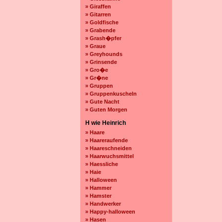
» Giraffen
» Gitarren
» Goldfische
» Grabende
» Grash�pfer
» Graue
» Greyhounds
» Grinsende
» Gro�e
» Gr�ne
» Gruppen
» Gruppenkuscheln
» Gute Nacht
» Guten Morgen
H wie Heinrich
» Haare
» Haareraufende
» Haareschneiden
» Haarwuchsmittel
» Haessliche
» Haie
» Halloween
» Hammer
» Hamster
» Handwerker
» Happy-halloween
» Hasen