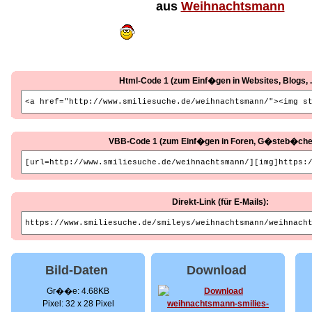
aus
Weihnachtsmann
Html-Code 1 (zum Einf�gen in Websites, Blogs, ..
VBB-Code 1 (zum Einf�gen in Foren, G�steb�cher, 
Direkt-Link (für E-Mails):
Bild-Daten
Download
Gr��e: 4.68KB
Pixel: 32 x 28 Pixel