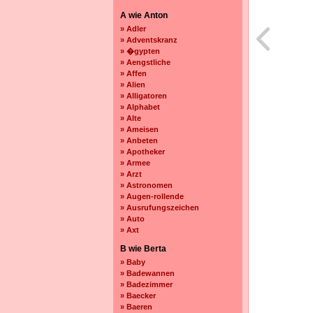
A wie Anton
» Adler
» Adventskranz
» �gypten
» Aengstliche
» Affen
» Alien
» Alligatoren
» Alphabet
» Alte
» Ameisen
» Anbeten
» Apotheker
» Armee
» Arzt
» Astronomen
» Augen-rollende
» Ausrufungszeichen
» Auto
» Axt
B wie Berta
» Baby
» Badewannen
» Badezimmer
» Baecker
» Baeren