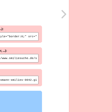
.):
...):