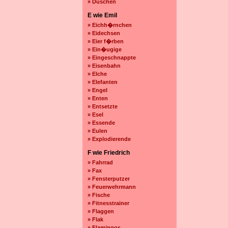
» Duschen
E wie Emil
» Eichh�rnchen
» Eidechsen
» Eier f�rben
» Ein�ugige
» Eingeschnappte
» Eisenbahn
» Elche
» Elefanten
» Engel
» Enten
» Entsetzte
» Esel
» Essende
» Eulen
» Explodierende
F wie Friedrich
» Fahrrad
» Fax
» Fensterputzer
» Feuerwehrmann
» Fische
» Fitnesstrainer
» Flaggen
» Flak
» Flamingos