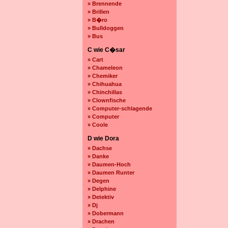
» Brennende
» Brillen
» B�ro
» Bulldoggen
» Bus
C wie C�sar
» Cart
» Chameleon
» Chemiker
» Chihuahua
» Chinchillas
» Clownfische
» Computer-schlagende
» Computer
» Coole
D wie Dora
» Dachse
» Danke
» Daumen-Hoch
» Daumen Runter
» Degen
» Delphine
» Detektiv
» Dj
» Dobermann
» Drachen