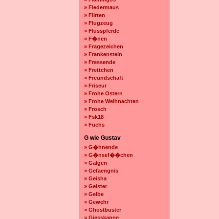
» Fledermaus
» Flirten
» Flugzeug
» Flusspferde
» F�nen
» Fragezeichen
» Frankenstein
» Fressende
» Frettchen
» Freundschaft
» Friseur
» Frohe Ostern
» Frohe Weihnachten
» Frosch
» Fsk18
» Fuchs
G wie Gustav
» G�hnende
» G�nsef��chen
» Galgen
» Gefaengnis
» Geisha
» Geister
» Gelbe
» Gewehr
» Ghostbuster
» Giesskanne