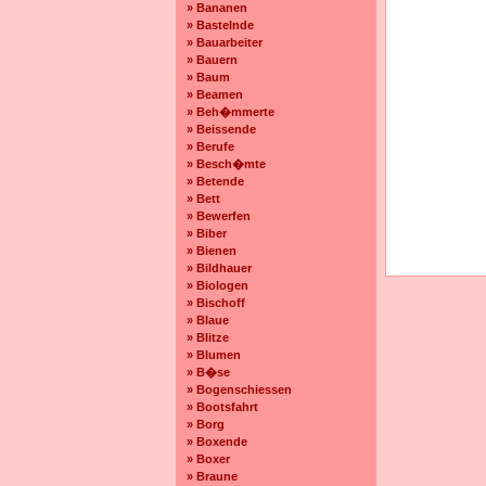
» Bananen
» Bastelnde
» Bauarbeiter
» Bauern
» Baum
» Beamen
» Beh�mmerte
» Beissende
» Berufe
» Besch�mte
» Betende
» Bett
» Bewerfen
» Biber
» Bienen
» Bildhauer
» Biologen
» Bischoff
» Blaue
» Blitze
» Blumen
» B�se
» Bogenschiessen
» Bootsfahrt
» Borg
» Boxende
» Boxer
» Braune