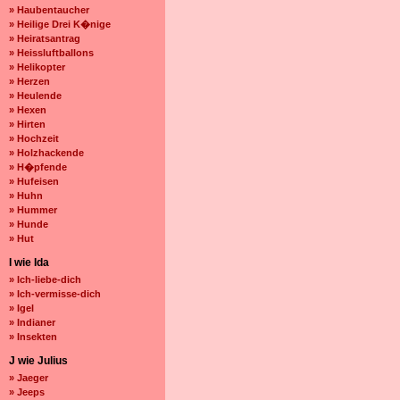
» Haubentaucher
» Heilige Drei K�nige
» Heiratsantrag
» Heissluftballons
» Helikopter
» Herzen
» Heulende
» Hexen
» Hirten
» Hochzeit
» Holzhackende
» H�pfende
» Hufeisen
» Huhn
» Hummer
» Hunde
» Hut
I wie Ida
» Ich-liebe-dich
» Ich-vermisse-dich
» Igel
» Indianer
» Insekten
J wie Julius
» Jaeger
» Jeeps