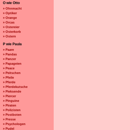
O wie Otto
» Ohnmacht
» Optiker
» Orange
» Orcas
» Ostereier
» Osterkorb
» Ostern
P wie Paula
» Paare
» Pandas
» Panzer
» Papageien
» Peace
» Peitschen
» Pfeile
» Pferde
» Pferdekutsche
» Pieksende
» Piercer
» Pinguine
» Piraten
» Polizisten
» Postboten
» Presse
» Psychologen
» Pudel