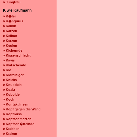
» Jungfrau
K wie Kaufmann
» K�fer
» K�ngurus
» Kamin
» Katzen
» Kellner
» Kerzen
» Keulen
» Kichernde
» Kissenschlacht
» Kiwis
» Klatschende
» Klo
» Kloreiniger
» Knicks
» Knuddeln
» Koala
» Kobolde
» Koch
» Kontaktlinsen
» Kopf gegen die Wand
» Kopfnuss
» Kopfschmerzen
» Kopfsch�ttelnde
» Krabben
» Kraken