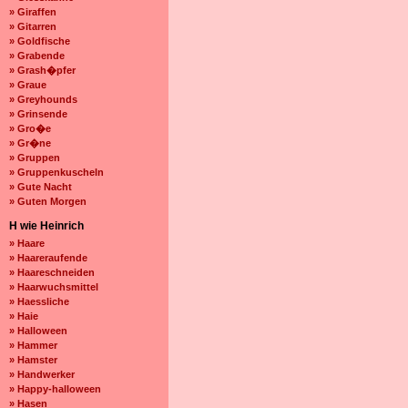
» Giraffen
» Gitarren
» Goldfische
» Grabende
» Grash�pfer
» Graue
» Greyhounds
» Grinsende
» Gro�e
» Gr�ne
» Gruppen
» Gruppenkuscheln
» Gute Nacht
» Guten Morgen
H wie Heinrich
» Haare
» Haareraufende
» Haareschneiden
» Haarwuchsmittel
» Haessliche
» Haie
» Halloween
» Hammer
» Hamster
» Handwerker
» Happy-halloween
» Hasen