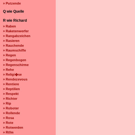
» Putzende
Q wie Quelle
R wie Richard
» Raben
» Raketenwerfer
» Rangabzeichen
» Rasieren
» Rauchende
» Raumschiffe
» Regen
» Regenbogen
» Regenschirme
» Rehe
» Religi�se
» Rendezevous
» Rentiere
» Reptilien
» Respekt
» Richter
» Rip
» Roboter
» Rollende
» Rosa
» Rote
» Rotwerden
» Rtfm