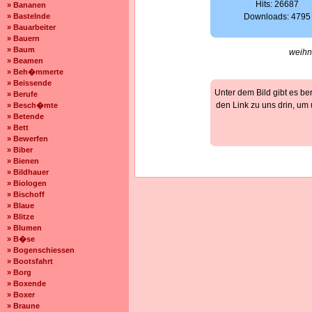
Hits: 26687
» Bananen
» Bastelnde
Downloads: 4795
» Bauarbeiter
» Bauern
» Baum
weihn
» Beamen
» Beh�mmerte
» Beissende
Unter dem Bild gibt es be
» Berufe
den Link zu uns drin, um
» Besch�mte
» Betende
» Bett
» Bewerfen
» Biber
» Bienen
» Bildhauer
» Biologen
» Bischoff
» Blaue
» Blitze
» Blumen
» B�se
» Bogenschiessen
» Bootsfahrt
» Borg
» Boxende
» Boxer
» Braune