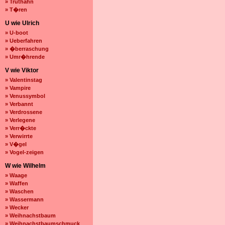
» Truthahn
» T�ren
U wie Ulrich
» U-boot
» Ueberfahren
» �berraschung
» Umr�hrende
V wie Viktor
» Valentinstag
» Vampire
» Venussymbol
» Verbannt
» Verdrossene
» Verlegene
» Verr�ckte
» Verwirrte
» V�gel
» Vogel-zeigen
W wie Wilhelm
» Waage
» Waffen
» Waschen
» Wassermann
» Wecker
» Weihnachstbaum
» Weihnachstbaumschmuck