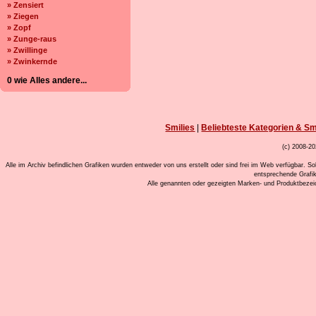
» Zensiert
» Ziegen
» Zopf
» Zunge-raus
» Zwillinge
» Zwinkernde
0 wie Alles andere...
Smilies
|
Beliebteste Kategorien & Sm
(c) 2008-20
Alle im Archiv befindlichen Grafiken wurden entweder von uns erstellt oder sind frei im Web verfügbar. So
entsprechende Grafi
Alle genannten oder gezeigten Marken- und Produktbeze