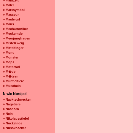
» Mahlzeit
» Maler
» Marssymbol
» Masseur
» Maulwurf
» Maus
» Mechatroniker
» Meckernde
» Meerjungfrauen
» Mistelzweig
» Mittelfinger
» Mond
» Monster
» Mops
» Motorrad
» M�de
» M�tzen
» Murmeltiere
» Muscheln
N wie Nordpol
» Nacktschnecken
» Nagetiere
» Nashorn
» Nein
» Nikolausstiefel
» Nuckelnde
» Nussknacker