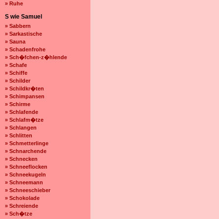
» Ruhe
S wie Samuel
» Sabbern
» Sarkastische
» Sauna
» Schadenfrohe
» Sch�fchen-z�hlende
» Schafe
» Schiffe
» Schilder
» Schildkr�ten
» Schimpansen
» Schirme
» Schlafende
» Schlafm�tze
» Schlangen
» Schlitten
» Schmetterlinge
» Schnarchende
» Schnecken
» Schneeflocken
» Schneekugeln
» Schneemann
» Schneeschieber
» Schokolade
» Schreiende
» Sch�tze