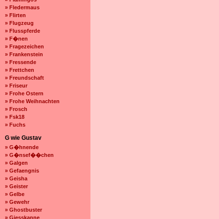
» Fledermaus
» Flirten
» Flugzeug
» Flusspferde
» F�nen
» Fragezeichen
» Frankenstein
» Fressende
» Frettchen
» Freundschaft
» Friseur
» Frohe Ostern
» Frohe Weihnachten
» Frosch
» Fsk18
» Fuchs
G wie Gustav
» G�hnende
» G�nsef��chen
» Galgen
» Gefaengnis
» Geisha
» Geister
» Gelbe
» Gewehr
» Ghostbuster
» Giesskanne