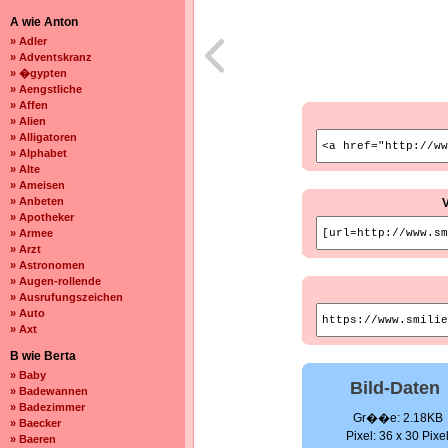
A wie Anton
» Adler
» Adventskranz
» �gypten
» Aengstliche
» Affen
» Alien
» Alligatoren
» Alphabet
» Alte
» Ameisen
» Anbeten
» Apotheker
» Armee
» Arzt
» Astronomen
» Augen-rollende
» Ausrufungszeichen
» Auto
» Axt
B wie Berta
» Baby
Bild-Daten
» Badewannen
» Badezimmer
Gr��e: 2.18KB
» Baecker
Pixel: 36 x 30 Pixe
» Baeren