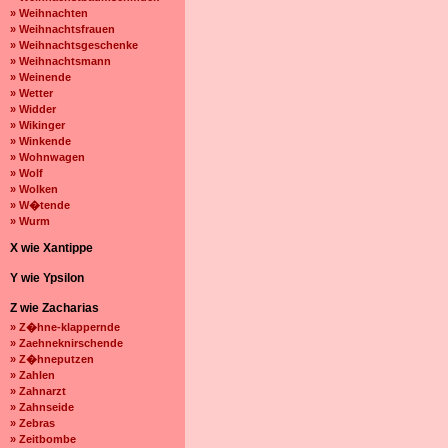
» Weihnachten
» Weihnachtsfrauen
» Weihnachtsgeschenke
» Weihnachtsmann
» Weinende
» Wetter
» Widder
» Wikinger
» Winkende
» Wohnwagen
» Wolf
» Wolken
» W�tende
» Wurm
X wie Xantippe
Y wie Ypsilon
Z wie Zacharias
» Z�hne-klappernde
» Zaehneknirschende
» Z�hneputzen
» Zahlen
» Zahnarzt
» Zahnseide
» Zebras
» Zeitbombe