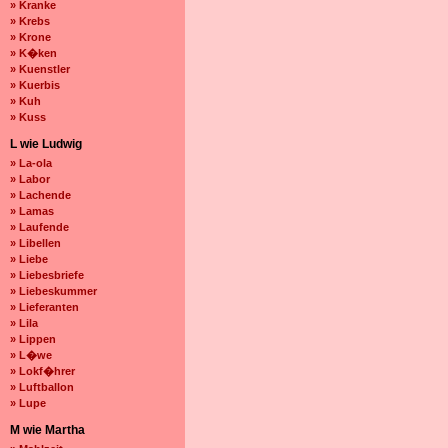
» Kranke
» Krebs
» Krone
» K�ken
» Kuenstler
» Kuerbis
» Kuh
» Kuss
L wie Ludwig
» La-ola
» Labor
» Lachende
» Lamas
» Laufende
» Libellen
» Liebe
» Liebesbriefe
» Liebeskummer
» Lieferanten
» Lila
» Lippen
» L�we
» Lokf�hrer
» Luftballon
» Lupe
M wie Martha