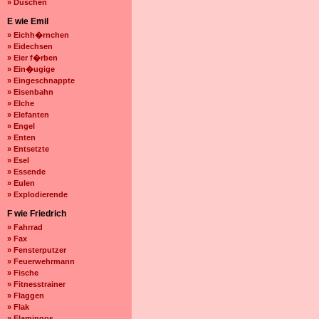
» Duschen
E wie Emil
» Eichh�rnchen
» Eidechsen
» Eier f�rben
» Ein�ugige
» Eingeschnappte
» Eisenbahn
» Elche
» Elefanten
» Engel
» Enten
» Entsetzte
» Esel
» Essende
» Eulen
» Explodierende
F wie Friedrich
» Fahrrad
» Fax
» Fensterputzer
» Feuerwehrmann
» Fische
» Fitnesstrainer
» Flaggen
» Flak
» Flamingos