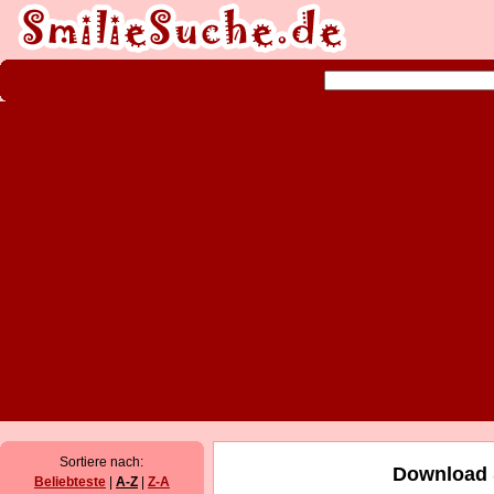
Sortiere nach:
Download 
Beliebteste
|
A-Z
|
Z-A