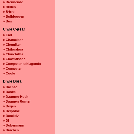
» Brennende
» Brillen
» B�ro
» Bulldoggen
» Bus
C wie C�sar
» Cart
» Chameleon
» Chemiker
» Chihuahua
» Chinchillas
» Clownfische
» Computer-schlagende
» Computer
» Coole
D wie Dora
» Dachse
» Danke
» Daumen-Hoch
» Daumen Runter
» Degen
» Delphine
» Detektiv
» Dj
» Dobermann
» Drachen