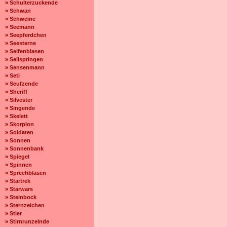
» Schulterzuckende
» Schwan
» Schweine
» Seemann
» Seepferdchen
» Seesterne
» Seifenblasen
» Seilspringen
» Sensenmann
» Seti
» Seufzende
» Sheriff
» Silvester
» Singende
» Skelett
» Skorpion
» Soldaten
» Sonnen
» Sonnenbank
» Spiegel
» Spinnen
» Sprechblasen
» Startrek
» Starwars
» Steinbock
» Sternzeichen
» Stier
» Stirnrunzelnde