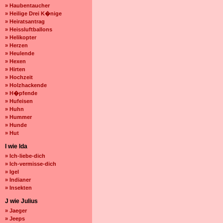
» Haubentaucher
» Heilige Drei K�nige
» Heiratsantrag
» Heissluftballons
» Helikopter
» Herzen
» Heulende
» Hexen
» Hirten
» Hochzeit
» Holzhackende
» H�pfende
» Hufeisen
» Huhn
» Hummer
» Hunde
» Hut
I wie Ida
» Ich-liebe-dich
» Ich-vermisse-dich
» Igel
» Indianer
» Insekten
J wie Julius
» Jaeger
» Jeeps