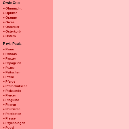
O wie Otto
» Ohnmacht
» Optiker
» Orange
» Orcas
» Ostereier
» Osterkorb
» Ostern
P wie Paula
» Paare
» Pandas
» Panzer
» Papageien
» Peace
» Peitschen
» Pfeile
» Pferde
» Pferdekutsche
» Pieksende
» Piercer
» Pinguine
» Piraten
» Polizisten
» Postboten
» Presse
» Psychologen
» Pudel