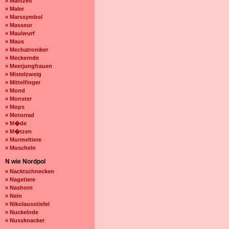
» Mahlzeit
» Maler
» Marssymbol
» Masseur
» Maulwurf
» Maus
» Mechatroniker
» Meckernde
» Meerjungfrauen
» Mistelzweig
» Mittelfinger
» Mond
» Monster
» Mops
» Motorrad
» M�de
» M�tzen
» Murmeltiere
» Muscheln
N wie Nordpol
» Nacktschnecken
» Nagetiere
» Nashorn
» Nein
» Nikolausstiefel
» Nuckelnde
» Nussknacker