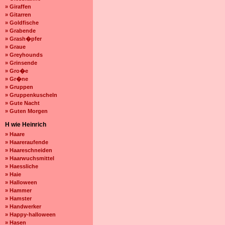
» Giraffen
» Gitarren
» Goldfische
» Grabende
» Grash�pfer
» Graue
» Greyhounds
» Grinsende
» Gro�e
» Gr�ne
» Gruppen
» Gruppenkuscheln
» Gute Nacht
» Guten Morgen
H wie Heinrich
» Haare
» Haareraufende
» Haareschneiden
» Haarwuchsmittel
» Haessliche
» Haie
» Halloween
» Hammer
» Hamster
» Handwerker
» Happy-halloween
» Hasen