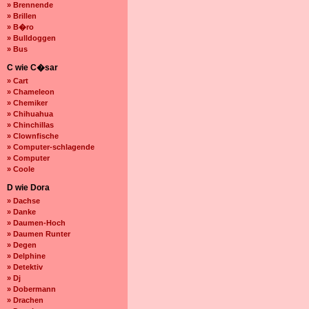
» Brennende
» Brillen
» B�ro
» Bulldoggen
» Bus
C wie C�sar
» Cart
» Chameleon
» Chemiker
» Chihuahua
» Chinchillas
» Clownfische
» Computer-schlagende
» Computer
» Coole
D wie Dora
» Dachse
» Danke
» Daumen-Hoch
» Daumen Runter
» Degen
» Delphine
» Detektiv
» Dj
» Dobermann
» Drachen