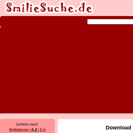
Sortiere nach:
Download 
Beliebteste
|
A-Z
|
Z-A