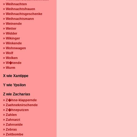
» Weihnachten
» Weihnachtsfrauen
» Weihnachtsgeschenke
» Weihnachtsmann
» Weinende
» Wetter
» Widder
» Wikinger
» Winkende
» Wohnwagen
» Wolf
» Wolken
» W�tende
» Wurm
X wie Xantippe
Y wie Ypsilon
Z wie Zacharias
» Z�hne-klappernde
» Zaehneknirschende
» Z�hneputzen
» Zahlen
» Zahnarzt
» Zahnseide
» Zebras
» Zeitbombe