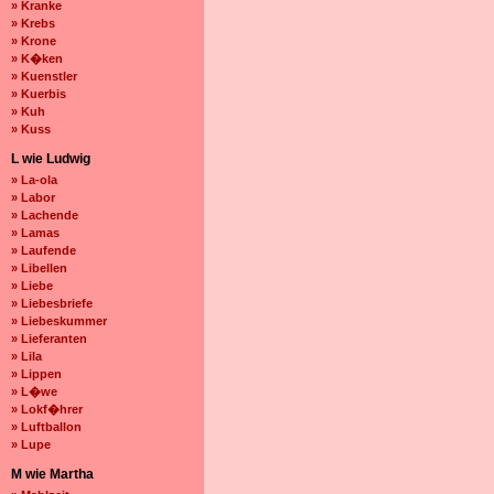
» Kranke
» Krebs
» Krone
» K�ken
» Kuenstler
» Kuerbis
» Kuh
» Kuss
L wie Ludwig
» La-ola
» Labor
» Lachende
» Lamas
» Laufende
» Libellen
» Liebe
» Liebesbriefe
» Liebeskummer
» Lieferanten
» Lila
» Lippen
» L�we
» Lokf�hrer
» Luftballon
» Lupe
M wie Martha