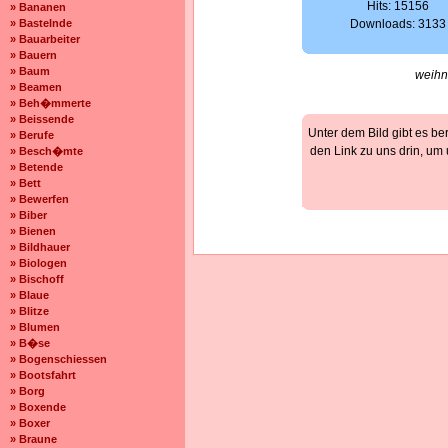
Hits: 15156
» Bananen
» Bastelnde
Downloads: 3133
» Bauarbeiter
» Bauern
» Baum
weihn
» Beamen
» Beh�mmerte
» Beissende
Unter dem Bild gibt es be
» Berufe
den Link zu uns drin, um
» Besch�mte
» Betende
» Bett
» Bewerfen
» Biber
» Bienen
» Bildhauer
» Biologen
» Bischoff
» Blaue
» Blitze
» Blumen
» B�se
» Bogenschiessen
» Bootsfahrt
» Borg
» Boxende
» Boxer
» Braune