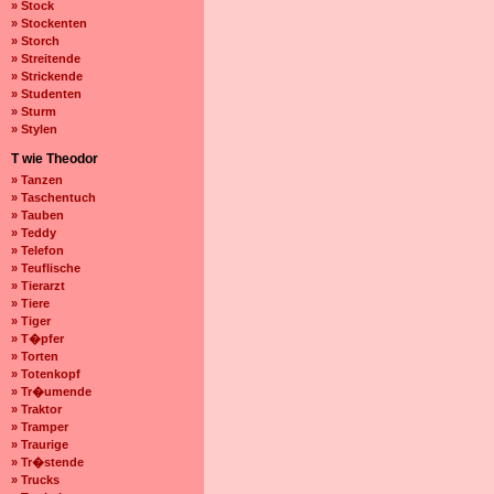
» Stock
» Stockenten
» Storch
» Streitende
» Strickende
» Studenten
» Sturm
» Stylen
T wie Theodor
» Tanzen
» Taschentuch
» Tauben
» Teddy
» Telefon
» Teuflische
» Tierarzt
» Tiere
» Tiger
» T�pfer
» Torten
» Totenkopf
» Tr�umende
» Traktor
» Tramper
» Traurige
» Tr�stende
» Trucks