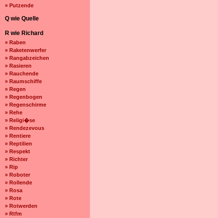
» Putzende
Q wie Quelle
R wie Richard
» Raben
» Raketenwerfer
» Rangabzeichen
» Rasieren
» Rauchende
» Raumschiffe
» Regen
» Regenbogen
» Regenschirme
» Rehe
» Religi�se
» Rendezevous
» Rentiere
» Reptilien
» Respekt
» Richter
» Rip
» Roboter
» Rollende
» Rosa
» Rote
» Rotwerden
» Rtfm