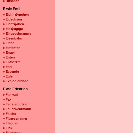
» Duschen
E wie Emil
» Eichh�rnchen
» Eidechsen
» Eier f�rben
» Ein�ugige
» Eingeschnappte
» Eisenbahn
» Elche
» Elefanten
» Engel
» Enten
» Entsetzte
» Esel
» Essende
» Eulen
» Explodierende
F wie Friedrich
» Fahrrad
» Fax
» Fensterputzer
» Feuerwehrmann
» Fische
» Fitnesstrainer
» Flaggen
» Flak
» Flamingos