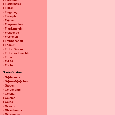
» Fledermaus
» Flirten
» Flugzeug
» Flusspferde
» F�nen
» Fragezeichen
» Frankenstein
» Fressende
» Frettchen
» Freundschaft
» Friseur
» Frohe Ostern
» Frohe Weihnachten
» Frosch
» Fsk18
» Fuchs
G wie Gustav
» G�hnende
» G�nsef��chen
» Galgen
» Gefaengnis
» Geisha
» Geister
» Gelbe
» Gewehr
» Ghostbuster
» Giesskanne