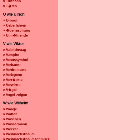
» Truthahn
» T�ren
U wie Ulrich
» U-boot
» Ueberfahren
» �berraschung
» Umr�hrende
V wie Viktor
» Valentinstag
» Vampire
» Venussymbol
» Verbannt
» Verdrossene
» Verlegene
» Verr�ckte
» Verwirrte
» V�gel
» Vogel-zeigen
W wie Wilhelm
» Waage
» Waffen
» Waschen
» Wassermann
» Wecker
» Weihnachstbaum
» Weihnachstbaumschmuck