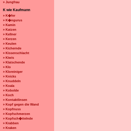
» Jungfrau
K wie Kaufmann
» K�fer
» K�ngurus
» Kamin
» Katzen
» Kellner
» Kerzen
» Keulen
» Kichernde
» Kissenschlacht
» Kiwis
» Klatschende
» Klo
» Kloreiniger
» Knicks
» Knuddeln
» Koala
» Kobolde
» Koch
» Kontaktlinsen
» Kopf gegen die Wand
» Kopfnuss
» Kopfschmerzen
» Kopfsch�ttelnde
» Krabben
» Kraken