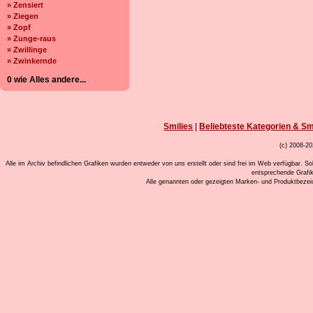
» Zensiert
» Ziegen
» Zopf
» Zunge-raus
» Zwillinge
» Zwinkernde
0 wie Alles andere...
Smilies
|
Beliebteste Kategorien & Sm
(c) 2008-20
Alle im Archiv befindlichen Grafiken wurden entweder von uns erstellt oder sind frei im Web verfügbar. So
entsprechende Grafi
Alle genannten oder gezeigten Marken- und Produktbeze