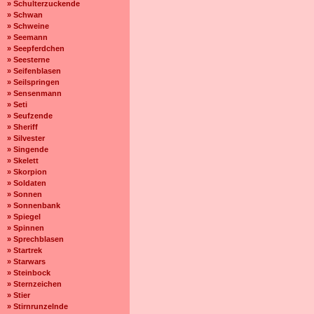
» Schulterzuckende
» Schwan
» Schweine
» Seemann
» Seepferdchen
» Seesterne
» Seifenblasen
» Seilspringen
» Sensenmann
» Seti
» Seufzende
» Sheriff
» Silvester
» Singende
» Skelett
» Skorpion
» Soldaten
» Sonnen
» Sonnenbank
» Spiegel
» Spinnen
» Sprechblasen
» Startrek
» Starwars
» Steinbock
» Sternzeichen
» Stier
» Stirnrunzelnde