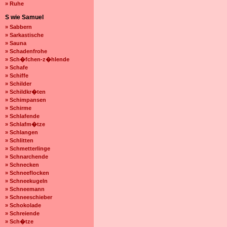
» Ruhe
S wie Samuel
» Sabbern
» Sarkastische
» Sauna
» Schadenfrohe
» Sch�fchen-z�hlende
» Schafe
» Schiffe
» Schilder
» Schildkr�ten
» Schimpansen
» Schirme
» Schlafende
» Schlafm�tze
» Schlangen
» Schlitten
» Schmetterlinge
» Schnarchende
» Schnecken
» Schneeflocken
» Schneekugeln
» Schneemann
» Schneeschieber
» Schokolade
» Schreiende
» Sch�tze