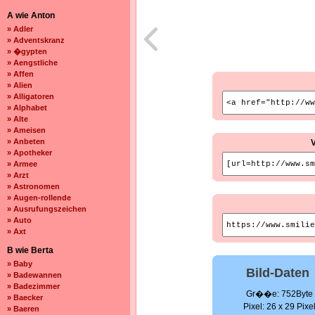
A wie Anton
» Adler
» Adventskranz
» �gypten
» Aengstliche
» Affen
» Alien
» Alligatoren
» Alphabet
» Alte
» Ameisen
» Anbeten
» Apotheker
» Armee
» Arzt
» Astronomen
» Augen-rollende
» Ausrufungszeichen
» Auto
» Axt
B wie Berta
» Baby
Bild-Daten
» Badewannen
» Badezimmer
Gr��e: 752Byte
» Baecker
Pixel: 26 x 29 Pixe
» Baeren