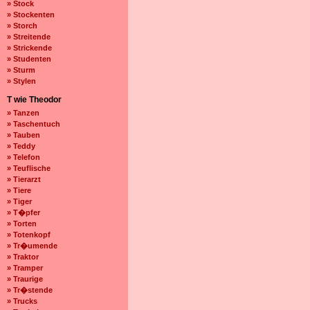
» Stock
» Stockenten
» Storch
» Streitende
» Strickende
» Studenten
» Sturm
» Stylen
T wie Theodor
» Tanzen
» Taschentuch
» Tauben
» Teddy
» Telefon
» Teuflische
» Tierarzt
» Tiere
» Tiger
» T�pfer
» Torten
» Totenkopf
» Tr�umende
» Traktor
» Tramper
» Traurige
» Tr�stende
» Trucks