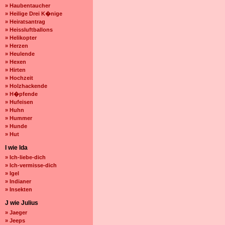
» Haubentaucher
» Heilige Drei K�nige
» Heiratsantrag
» Heissluftballons
» Helikopter
» Herzen
» Heulende
» Hexen
» Hirten
» Hochzeit
» Holzhackende
» H�pfende
» Hufeisen
» Huhn
» Hummer
» Hunde
» Hut
I wie Ida
» Ich-liebe-dich
» Ich-vermisse-dich
» Igel
» Indianer
» Insekten
J wie Julius
» Jaeger
» Jeeps