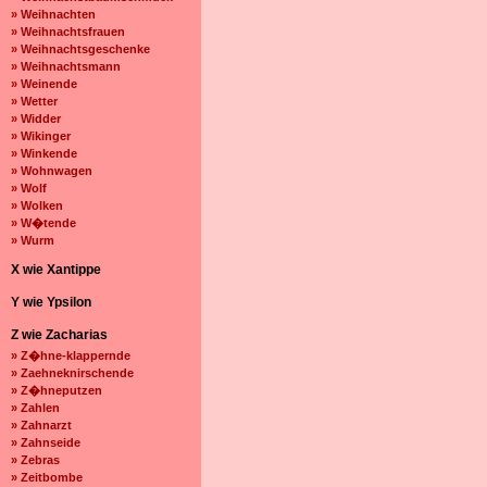
» Weihnachten
» Weihnachtsfrauen
» Weihnachtsgeschenke
» Weihnachtsmann
» Weinende
» Wetter
» Widder
» Wikinger
» Winkende
» Wohnwagen
» Wolf
» Wolken
» W�tende
» Wurm
X wie Xantippe
Y wie Ypsilon
Z wie Zacharias
» Z�hne-klappernde
» Zaehneknirschende
» Z�hneputzen
» Zahlen
» Zahnarzt
» Zahnseide
» Zebras
» Zeitbombe