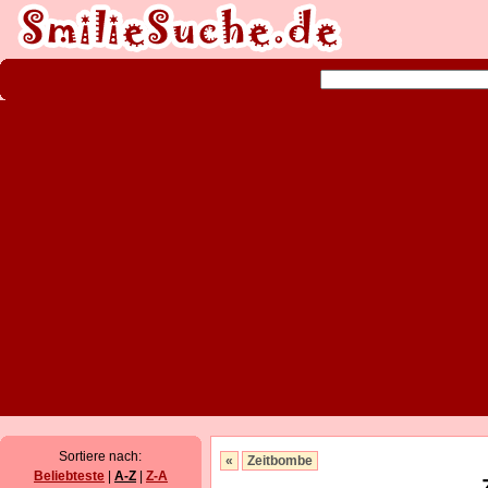
Sortiere nach:
«
Zeitbombe
Beliebteste
|
A-Z
|
Z-A