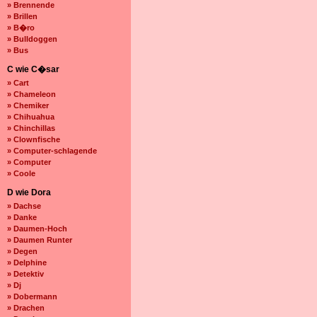
» Brennende
» Brillen
» B�ro
» Bulldoggen
» Bus
C wie C�sar
» Cart
» Chameleon
» Chemiker
» Chihuahua
» Chinchillas
» Clownfische
» Computer-schlagende
» Computer
» Coole
D wie Dora
» Dachse
» Danke
» Daumen-Hoch
» Daumen Runter
» Degen
» Delphine
» Detektiv
» Dj
» Dobermann
» Drachen