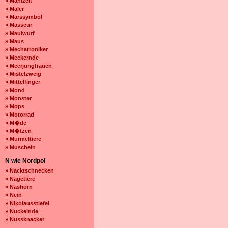
» Mahlzeit
» Maler
» Marssymbol
» Masseur
» Maulwurf
» Maus
» Mechatroniker
» Meckernde
» Meerjungfrauen
» Mistelzweig
» Mittelfinger
» Mond
» Monster
» Mops
» Motorrad
» M�de
» M�tzen
» Murmeltiere
» Muscheln
N wie Nordpol
» Nacktschnecken
» Nagetiere
» Nashorn
» Nein
» Nikolausstiefel
» Nuckelnde
» Nussknacker