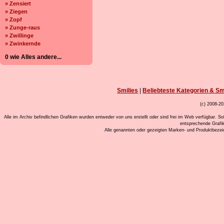
» Zensiert
» Ziegen
» Zopf
» Zunge-raus
» Zwillinge
» Zwinkernde
0 wie Alles andere...
Smilies
|
Beliebteste Kategorien & Sm
(c) 2008-20
Alle im Archiv befindlichen Grafiken wurden entweder von uns erstellt oder sind frei im Web verfügbar. So
entsprechende Grafi
Alle genannten oder gezeigten Marken- und Produktbeze