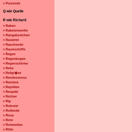
» Putzende
Q wie Quelle
R wie Richard
» Raben
» Raketenwerfer
» Rangabzeichen
» Rasieren
» Rauchende
» Raumschiffe
» Regen
» Regenbogen
» Regenschirme
» Rehe
» Religi�se
» Rendezevous
» Rentiere
» Reptilien
» Respekt
» Richter
» Rip
» Roboter
» Rollende
» Rosa
» Rote
» Rotwerden
» Rtfm