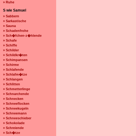
» Ruhe
S wie Samuel
» Sabbern
» Sarkastische
» Sauna
» Schadenfrohe
» Sch�fchen-z�hlende
» Schafe
» Schiffe
» Schilder
» Schildkr�ten
» Schimpansen
» Schirme
» Schlafende
» Schlafm�tze
» Schlangen
» Schlitten
» Schmetterlinge
» Schnarchende
» Schnecken
» Schneeflocken
» Schneekugeln
» Schneemann
» Schneeschieber
» Schokolade
» Schreiende
» Sch�tze