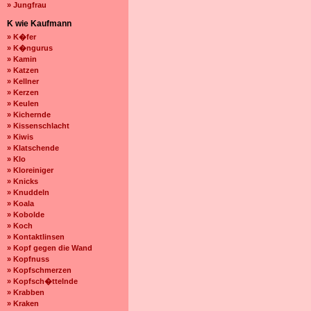
» Jungfrau
K wie Kaufmann
» K�fer
» K�ngurus
» Kamin
» Katzen
» Kellner
» Kerzen
» Keulen
» Kichernde
» Kissenschlacht
» Kiwis
» Klatschende
» Klo
» Kloreiniger
» Knicks
» Knuddeln
» Koala
» Kobolde
» Koch
» Kontaktlinsen
» Kopf gegen die Wand
» Kopfnuss
» Kopfschmerzen
» Kopfsch�ttelnde
» Krabben
» Kraken