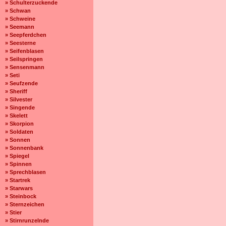
» Schulterzuckende
» Schwan
» Schweine
» Seemann
» Seepferdchen
» Seesterne
» Seifenblasen
» Seilspringen
» Sensenmann
» Seti
» Seufzende
» Sheriff
» Silvester
» Singende
» Skelett
» Skorpion
» Soldaten
» Sonnen
» Sonnenbank
» Spiegel
» Spinnen
» Sprechblasen
» Startrek
» Starwars
» Steinbock
» Sternzeichen
» Stier
» Stirnrunzelnde