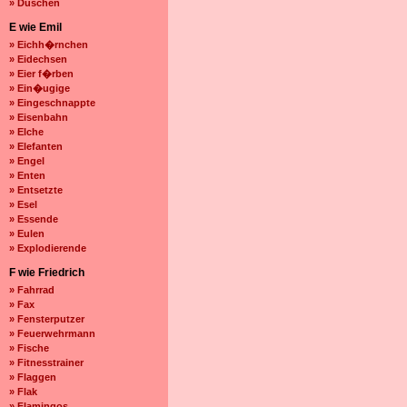
» Duschen
E wie Emil
» Eichh�rnchen
» Eidechsen
» Eier f�rben
» Ein�ugige
» Eingeschnappte
» Eisenbahn
» Elche
» Elefanten
» Engel
» Enten
» Entsetzte
» Esel
» Essende
» Eulen
» Explodierende
F wie Friedrich
» Fahrrad
» Fax
» Fensterputzer
» Feuerwehrmann
» Fische
» Fitnesstrainer
» Flaggen
» Flak
» Flamingos