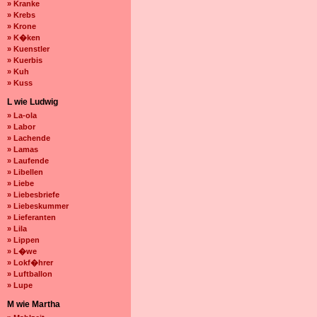
» Kranke
» Krebs
» Krone
» K�ken
» Kuenstler
» Kuerbis
» Kuh
» Kuss
L wie Ludwig
» La-ola
» Labor
» Lachende
» Lamas
» Laufende
» Libellen
» Liebe
» Liebesbriefe
» Liebeskummer
» Lieferanten
» Lila
» Lippen
» L�we
» Lokf�hrer
» Luftballon
» Lupe
M wie Martha