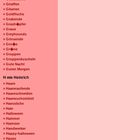
» Giraffen
» Gitarren
» Goldfische
» Grabende
» Grash�pfer
» Graue
» Greyhounds
» Grinsende
» Gro�e
» Gr�ne
» Gruppen
» Gruppenkuscheln
» Gute Nacht
» Guten Morgen
H wie Heinrich
» Haare
» Haareraufende
» Haareschneiden
» Haarwuchsmittel
» Haessliche
» Haie
» Halloween
» Hammer
» Hamster
» Handwerker
» Happy-halloween
» Hasen