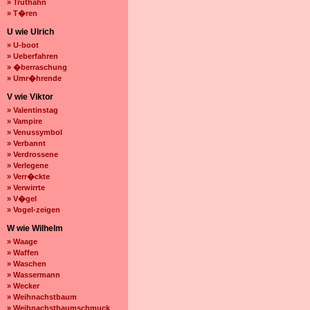
» Truthahn
» T�ren
U wie Ulrich
» U-boot
» Ueberfahren
» �berraschung
» Umr�hrende
V wie Viktor
» Valentinstag
» Vampire
» Venussymbol
» Verbannt
» Verdrossene
» Verlegene
» Verr�ckte
» Verwirrte
» V�gel
» Vogel-zeigen
W wie Wilhelm
» Waage
» Waffen
» Waschen
» Wassermann
» Wecker
» Weihnachstbaum
» Weihnachstbaumschmuck