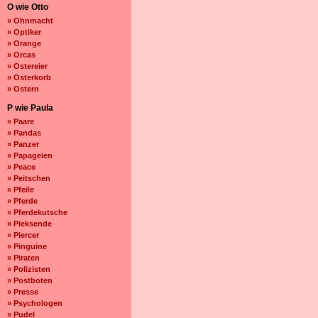
O wie Otto
» Ohnmacht
» Optiker
» Orange
» Orcas
» Ostereier
» Osterkorb
» Ostern
P wie Paula
» Paare
» Pandas
» Panzer
» Papageien
» Peace
» Peitschen
» Pfeile
» Pferde
» Pferdekutsche
» Pieksende
» Piercer
» Pinguine
» Piraten
» Polizisten
» Postboten
» Presse
» Psychologen
» Pudel