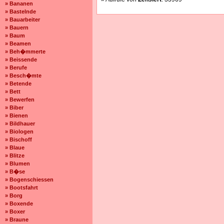
» Bananen
» Bastelnde
» Bauarbeiter
» Bauern
» Baum
» Beamen
» Beh�mmerte
» Beissende
» Berufe
» Besch�mte
» Betende
» Bett
» Bewerfen
» Biber
» Bienen
» Bildhauer
» Biologen
» Bischoff
» Blaue
» Blitze
» Blumen
» B�se
» Bogenschiessen
» Bootsfahrt
» Borg
» Boxende
» Boxer
» Braune