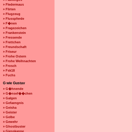
» Fledermaus
» Flirten
» Flugzeug
» Flusspferde
» F�nen
» Fragezeichen
» Frankenstein
» Fressende
» Frettchen
» Freundschaft
» Friseur
» Frohe Ostern
» Frohe Weihnachten
» Frosch
» Fsk18
» Fuchs
G wie Gustav
» G�hnende
» G�nsef��chen
» Galgen
» Gefaengnis
» Geisha
» Geister
» Gelbe
» Gewehr
» Ghostbuster
» Giesskanne