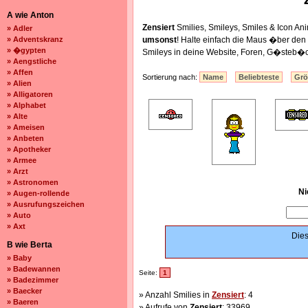
A wie Anton
Zensiert
Smilies, Smileys, Smiles & Icon 
» Adler
» Adventskranz
umsonst
! Halte einfach die Maus �ber de
» �gypten
Smileys in deine Website, Foren, G�steb�c
» Aengstliche
» Affen
Sortierung nach:
Name
Beliebteste
Gr
» Alien
» Alligatoren
» Alphabet
» Alte
» Ameisen
» Anbeten
» Apotheker
» Armee
» Arzt
» Astronomen
Ni
» Augen-rollende
» Ausrufungszeichen
» Auto
» Axt
Dies
B wie Berta
» Baby
» Badewannen
Seite:
1
» Badezimmer
» Baecker
» Anzahl Smilies in
Zensiert
: 4
» Baeren
» Aufrufe von
Zensiert
: 33969