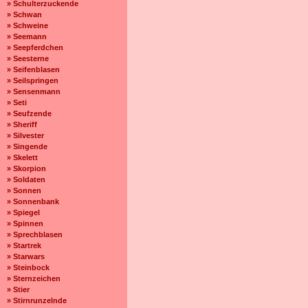
» Schulterzuckende
» Schwan
» Schweine
» Seemann
» Seepferdchen
» Seesterne
» Seifenblasen
» Seilspringen
» Sensenmann
» Seti
» Seufzende
» Sheriff
» Silvester
» Singende
» Skelett
» Skorpion
» Soldaten
» Sonnen
» Sonnenbank
» Spiegel
» Spinnen
» Sprechblasen
» Startrek
» Starwars
» Steinbock
» Sternzeichen
» Stier
» Stirnrunzelnde