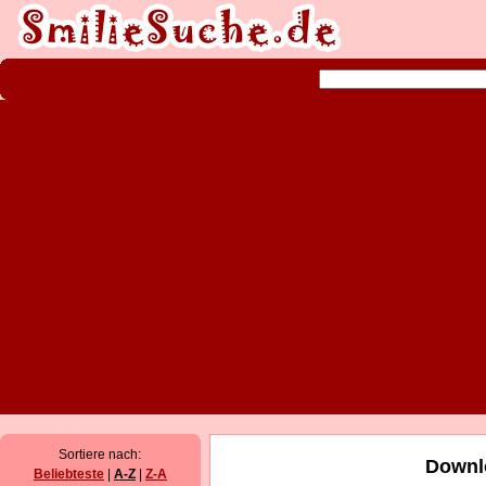
Sortiere nach:
Downl
Beliebteste
|
A-Z
|
Z-A