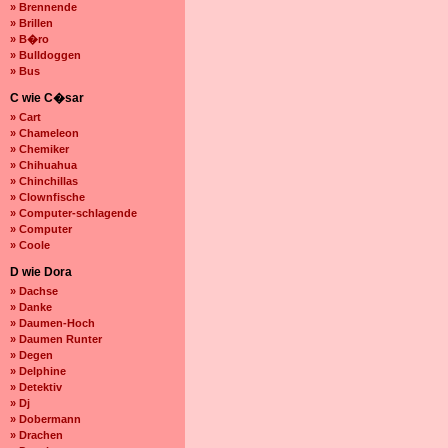
» Brennende
» Brillen
» B�ro
» Bulldoggen
» Bus
C wie C�sar
» Cart
» Chameleon
» Chemiker
» Chihuahua
» Chinchillas
» Clownfische
» Computer-schlagende
» Computer
» Coole
D wie Dora
» Dachse
» Danke
» Daumen-Hoch
» Daumen Runter
» Degen
» Delphine
» Detektiv
» Dj
» Dobermann
» Drachen