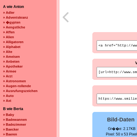
A wie Anton
» Adler
» Adventskranz
» �gypten
» Aengstliche
» Affen
» Alien
» Alligatoren
» Alphabet
» Alte
» Ameisen
» Anbeten
» Apotheker
» Armee
» Arzt
» Astronomen
» Augen-rollende
» Ausrufungszeichen
» Auto
» Axt
B wie Berta
» Baby
Bild-Daten
» Badewannen
» Badezimmer
Gr��e: 2.17KB
» Baecker
Pixel: 50 x 53 Pixe
» Baeren