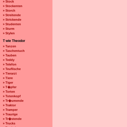
» Stock
» Stockenten
» Storch
» Streitende
» Strickende
» Studenten
» Sturm
» Stylen
T wie Theodor
» Tanzen
» Taschentuch
» Tauben
» Teddy
» Telefon
» Teuflische
» Tierarzt
» Tiere
» Tiger
» T�pfer
» Torten
» Totenkopf
» Tr�umende
» Traktor
» Tramper
» Traurige
» Tr�stende
» Trucks