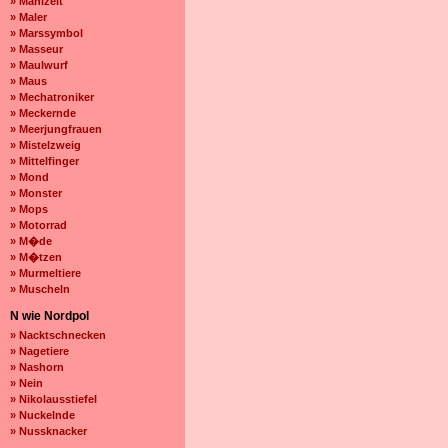
» Mahlzeit
» Maler
» Marssymbol
» Masseur
» Maulwurf
» Maus
» Mechatroniker
» Meckernde
» Meerjungfrauen
» Mistelzweig
» Mittelfinger
» Mond
» Monster
» Mops
» Motorrad
» M�de
» M�tzen
» Murmeltiere
» Muscheln
N wie Nordpol
» Nacktschnecken
» Nagetiere
» Nashorn
» Nein
» Nikolausstiefel
» Nuckelnde
» Nussknacker