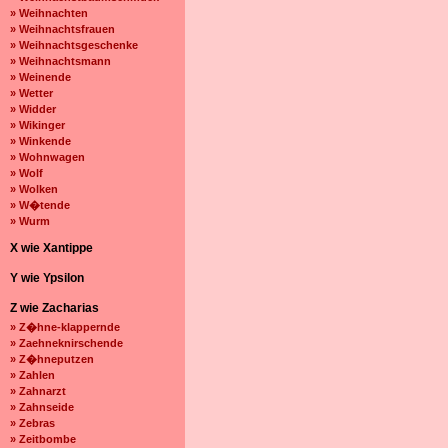
» Weihnachten
» Weihnachtsfrauen
» Weihnachtsgeschenke
» Weihnachtsmann
» Weinende
» Wetter
» Widder
» Wikinger
» Winkende
» Wohnwagen
» Wolf
» Wolken
» W�tende
» Wurm
X wie Xantippe
Y wie Ypsilon
Z wie Zacharias
» Z�hne-klappernde
» Zaehneknirschende
» Z�hneputzen
» Zahlen
» Zahnarzt
» Zahnseide
» Zebras
» Zeitbombe