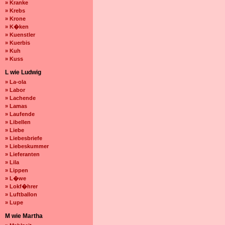
» Kranke
» Krebs
» Krone
» K�ken
» Kuenstler
» Kuerbis
» Kuh
» Kuss
L wie Ludwig
» La-ola
» Labor
» Lachende
» Lamas
» Laufende
» Libellen
» Liebe
» Liebesbriefe
» Liebeskummer
» Lieferanten
» Lila
» Lippen
» L�we
» Lokf�hrer
» Luftballon
» Lupe
M wie Martha