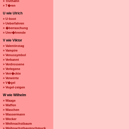
» Truthahn
» T�ren
U wie Ulrich
» U-boot
» Ueberfahren
» �berraschung
» Umr�hrende
V wie Viktor
» Valentinstag
» Vampire
» Venussymbol
» Verbannt
» Verdrossene
» Verlegene
» Verr�ckte
» Verwirrte
» V�gel
» Vogel-zeigen
W wie Wilhelm
» Waage
» Waffen
» Waschen
» Wassermann
» Wecker
» Weihnachstbaum
» Weihnachstbaumschmuck