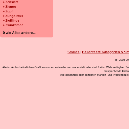
» Zensiert
» Ziegen
» Zopf
» Zunge-raus
» Zwillinge
» Zwinkernde
0 wie Alles andere...
Smilies
|
Beliebteste Kategorien & Sm
(c) 2008-20
Alle im Archiv befindlichen Grafiken wurden entweder von uns erstellt oder sind frei im Web verfügbar. So
entsprechende Grafi
Alle genannten oder gezeigten Marken- und Produktbeze