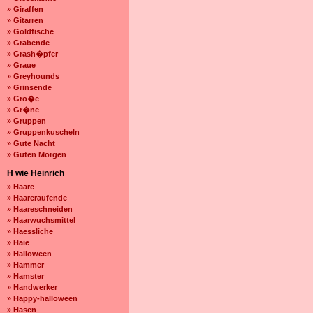
» Giraffen
» Gitarren
» Goldfische
» Grabende
» Grash�pfer
» Graue
» Greyhounds
» Grinsende
» Gro�e
» Gr�ne
» Gruppen
» Gruppenkuscheln
» Gute Nacht
» Guten Morgen
H wie Heinrich
» Haare
» Haareraufende
» Haareschneiden
» Haarwuchsmittel
» Haessliche
» Haie
» Halloween
» Hammer
» Hamster
» Handwerker
» Happy-halloween
» Hasen