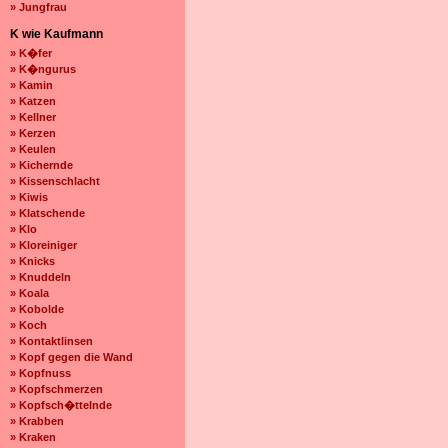
» Jungfrau
K wie Kaufmann
» K�fer
» K�ngurus
» Kamin
» Katzen
» Kellner
» Kerzen
» Keulen
» Kichernde
» Kissenschlacht
» Kiwis
» Klatschende
» Klo
» Kloreiniger
» Knicks
» Knuddeln
» Koala
» Kobolde
» Koch
» Kontaktlinsen
» Kopf gegen die Wand
» Kopfnuss
» Kopfschmerzen
» Kopfsch�ttelnde
» Krabben
» Kraken