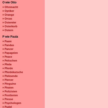
O wie Otto
» Ohnmacht
» Optiker
» Orange
» Orcas
» Ostereier
» Osterkorb
» Ostern
P wie Paula
» Paare
» Pandas
» Panzer
» Papageien
» Peace
» Peitschen
» Pfeile
» Pferde
» Pferdekutsche
» Pieksende
» Piercer
» Pinguine
» Piraten
» Polizisten
» Postboten
» Presse
» Psychologen
» Pudel