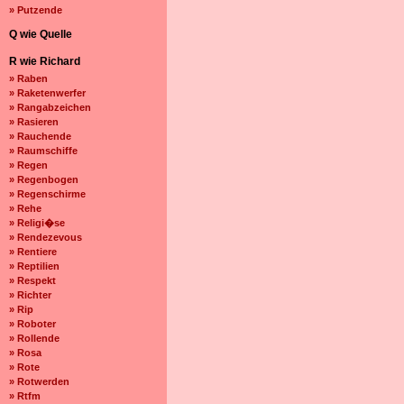
» Putzende
Q wie Quelle
R wie Richard
» Raben
» Raketenwerfer
» Rangabzeichen
» Rasieren
» Rauchende
» Raumschiffe
» Regen
» Regenbogen
» Regenschirme
» Rehe
» Religi�se
» Rendezevous
» Rentiere
» Reptilien
» Respekt
» Richter
» Rip
» Roboter
» Rollende
» Rosa
» Rote
» Rotwerden
» Rtfm