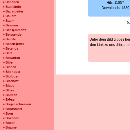
» Bananen
Hits: 11857
» Bastelnde
Downloads: 1880
» Bauarbeiter
» Bauern
» Baum
b
» Beamen
» Beh�mmerte
» Beissende
» Berufe
Unter dem Bild gibt es be
» Besch�mte
den Link zu uns drin, um
» Betende
» Bett
» Bewerfen
» Biber
» Bienen
» Bildhauer
» Biologen
» Bischoff
» Blaue
» Blitze
» Blumen
» B�se
» Bogenschiessen
» Bootsfahrt
» Borg
» Boxende
» Boxer
» Braune