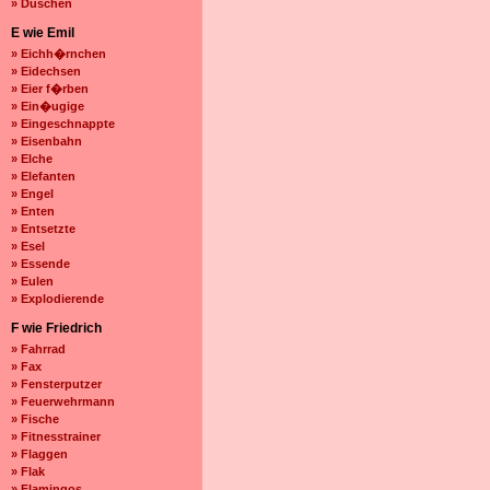
» Duschen
E wie Emil
» Eichh�rnchen
» Eidechsen
» Eier f�rben
» Ein�ugige
» Eingeschnappte
» Eisenbahn
» Elche
» Elefanten
» Engel
» Enten
» Entsetzte
» Esel
» Essende
» Eulen
» Explodierende
F wie Friedrich
» Fahrrad
» Fax
» Fensterputzer
» Feuerwehrmann
» Fische
» Fitnesstrainer
» Flaggen
» Flak
» Flamingos