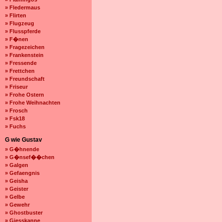
» Fledermaus
» Flirten
» Flugzeug
» Flusspferde
» F�nen
» Fragezeichen
» Frankenstein
» Fressende
» Frettchen
» Freundschaft
» Friseur
» Frohe Ostern
» Frohe Weihnachten
» Frosch
» Fsk18
» Fuchs
G wie Gustav
» G�hnende
» G�nsef��chen
» Galgen
» Gefaengnis
» Geisha
» Geister
» Gelbe
» Gewehr
» Ghostbuster
» Giesskanne