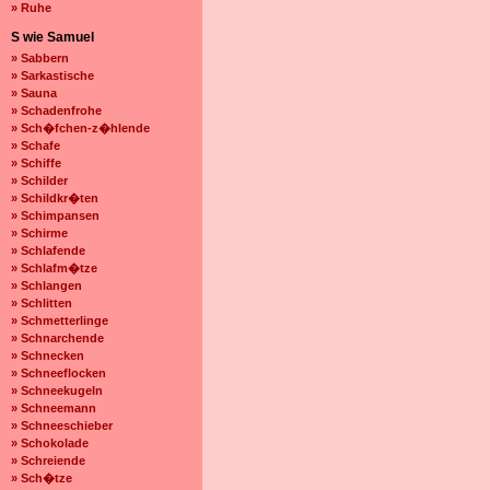
» Ruhe
S wie Samuel
» Sabbern
» Sarkastische
» Sauna
» Schadenfrohe
» Sch�fchen-z�hlende
» Schafe
» Schiffe
» Schilder
» Schildkr�ten
» Schimpansen
» Schirme
» Schlafende
» Schlafm�tze
» Schlangen
» Schlitten
» Schmetterlinge
» Schnarchende
» Schnecken
» Schneeflocken
» Schneekugeln
» Schneemann
» Schneeschieber
» Schokolade
» Schreiende
» Sch�tze